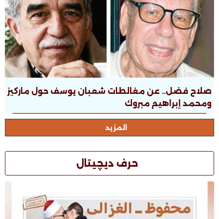
صلاح فضل.. عن مغالطات شعبان يوسف حول ماركيز
ومحمد إبراهيم مبروك
المزيد
حرف ديچيتال