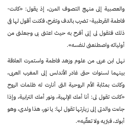
والعصبية إلى منهج التصوف المرن، إذ يقول: «كانت-
فاطمة القرطبية- تضرب بالدف وتفرح، فكنت أقول لها فى
ذلك فتقول لى إنى أفرح به حيث اعتنى بى وجعلنى من
أوليائه واصطنعنى لنفسه».
نهل ابن عربى من علوم وزهد فاطمة واستمرت العلاقة
بينهما لسنوات حتى غادر الأندلس إلى المغرب العربى،
وكانت بمثابة الأم الروحية التى أنارت له ظلمات الروح
«كانت تقول لى: أنا أمك الإلهية، ونور أمك الترابية، وإذا
جاءت والدتى إلى زيارتها تقول لها: يا نور، هذا ولدى، وهو
أبوك، فبرّيه ولا تعقّيه».