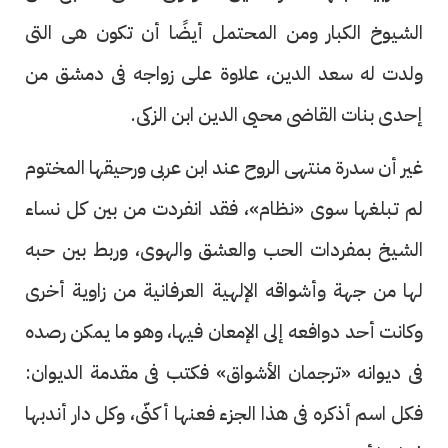
الشيوخ الكبار ومن المحتمل أيضًا أن تكون هى التى
ولدت له سعد الدين، علاوة على زواجه فى دمشق من
إحدى بنات القاضى محيى الدين ابن الزكى.
غير أن سدرة منتهى الروح عند ابن عربى ورحيقها المختوم
لم تبلغها سوى «نظام»، فقد انفردت من بين كل نساء
الشيخ بمفردات الحب والعشق والهوى، وربط بين حبه
لها من جهة وأشواقه الإلهية العرفانية من زاوية أخرى
وكانت أحد دوافعه إلى الإمعان فيها، وهو ما يمكن رصده
فى ديوانه «ترجمان الأشواق» فكتب فى مقدمة الديوان:
فكل اسم أذكره فى هذا الجزء فعنها أكنّى، وكل دار أندبها