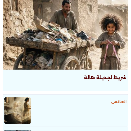
شريط لجديلة هالة
العانس