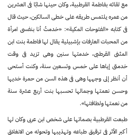
مع لقائه بفاطمة القرطبية، وكان حينها شابًا فى العشرين
من عمره يلتمس طريقه على خطى السالكين، حيث قال
فى كتابه «الفتوحات المكية»: «خدمتُ أنا بنفسى امرأة
من المحبات العارفات بإشبيلية يقال لها فاطمة بنت ابن
المثنى القرطبى، خدمتها سنين وهى تزيد فى وقت
خدمتى إياها على خمس وتسعين سنة، وكنت أستحى
أن أنظر إلى وجهها وهى فى هذه السن من حمرة خديها
وحسن نعمتها وجمالها تحسبها بنت أربع عشرة سنة
من نعمتها ولطافتها».
طبعت القرطبية بصماتها على شخص ابن عربى وكان لها
أكبر الأثر فى ترقيق طباعه وتهذيبها وتحوله من الانغلاق