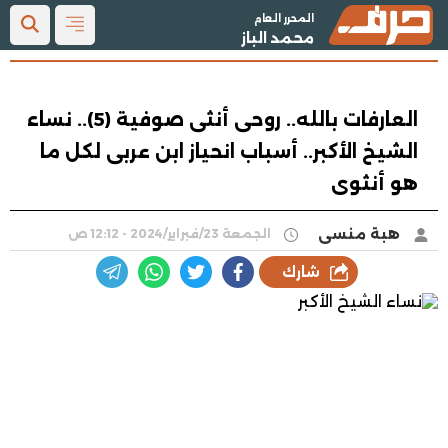
المحرر العام
محمد الباز
العارفات بالله.. روحى أنثى صوفية (5).. نساء
الشيخ الأكبر.. أسباب انحياز ابن عربى لكل ما
هو أنثوى
هبة منسى
الجمعة 23/فبراير/2024 - 12:12 ص
شارك