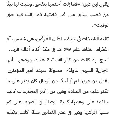
يقول ابن عربى: «فما زلت أخدمها بنفسى، وبنيت لها بيتًا
من قصب بيدى على قدر قامتها، فما زالت فيه حتى
توفيت».
ثانية الشيخات فى حياة سلطان العارفين، هى شمس، أم
الفقراء، التقاها عام ٥٩٨ هـ، فى مكة أثناء أدائه فريضة
الحج، إذ كانت من كبار الأساتذة هناك، ووصفها بأنها
«جارية قسيم الدولة»، مملوكة سيدنا أمير المؤمنين،
يقول ابن عربى: لم أرَ أحدًا من الرجال كان يقدر على ما
تقدر عليه من العبادة وهى من أكابر المجتهدات كانت
حاكمة على وهمها، كثيرة الوصال فى الصوم، على كبر
سنها أدركتها وهى فى عشر الثمانين سنة، كانت تتكلم