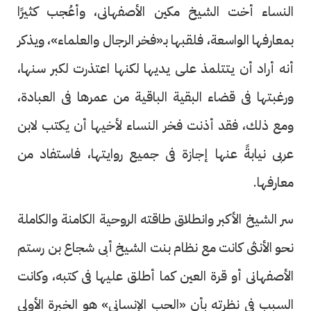
النساء أخت الشيخ مكين الأصفهانى، وأعُجب كثيرًا
بمعارفها الواسعة، فلقبها بـ«فخر الرجال والعلماء»، ويذكر
أنه أراد أن يتتلمذ على يديها لكنها اعتذرت لكبر سنها،
ورغبتها فى قضاء البقية الباقية من عمرها فى العبادة،
ومع ذلك، فقد أذنت فخر النساء لأخيها أن يكتب لابن
عربى نيابةً عنها إجازة فى جميع روايتها، فاستفاد من
معارفها.
سر الشيخ الأكبر وانطلاق طاقته الروحية الكامنة والكاملة
نحو الأنثى كانت مع نظام بنت الشيخ أبى شجاع بن رستم
الأصفهانى أو قرة العين كما أطلق عليها فى كتبه، وكانت
السبب فى نظرته بأن «الحب الإنسانى» هو الخبرة الأولى