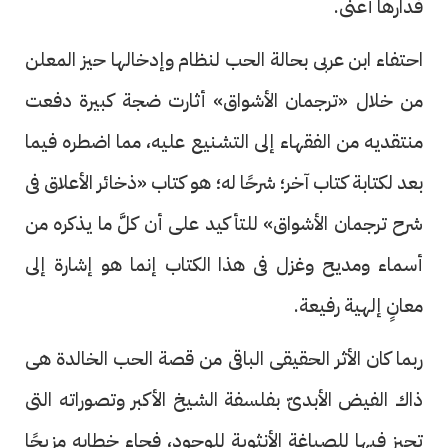
فدارها أعنى.
احتفاء ابن عربى بحالة الحب لنظام وإدخالها حيز المعلن
من خلال «ترجمان الأشواق» أثارت ضجة كبيرة دفعت
منتقديه من الفقهاء إلى التشنيع عليه، مما اضطره فيما
بعد لكتابة كتاب آخر؛ شرحًا له؛ هو كتاب «ذخائر الأعلاق فى
شرح ترجمان الأشواق» للتأكيد على أن كلَّ ما يذكره من
أسماء ومديح وغزل فى هذا الكتاب إنما هو إشارة إلى
معانٍ إلهية رفيعة.
ربما كان الأثر الحقيقى الباقى من قصة الحب الخالدة هى
ذاك الفيض الأبدىّ بفلسفة الشيخ الأكبر وتصوراته التى
تحيز فيها للصياغة الأنثوية للوجود، فجاء خطابه مزيجًا