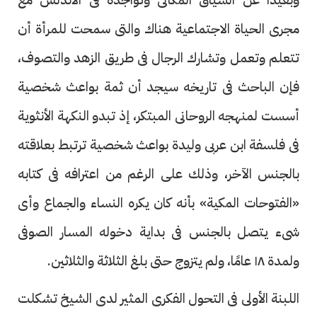
مجرى الحياة الاجتماعية هناك والتى سمحت للمرأة أن
تتعلم وتعمل وتشارك الرجال فى طريق الزهد والتصوف،
فإن الباحث فى تاريخه سيجد أن ثمة بواعث شخصية
أسست لمنهجه الروحانى المبتكر، إذ تبدو النكهة الأنثوية
فى فلسفة ابن عربى وليدة بواعث شخصية ترتبط بعلاقته
بالجنس الآخر، وذلك على الرغم من اعترافه فى كتابه
«الفتوحات المكية» بأنه كان يكره النساء والجماع وأى
شىء يتصل بالجنس فى بداية دخوله المسار الصوفى
ولمدة ١٨ عامًا، ولم يتزوج حتى بلغ الثلاثة والثلاثين.
اللبنة الأولى فى التحول الفكرى المثير لدى الشيخ تشكلت