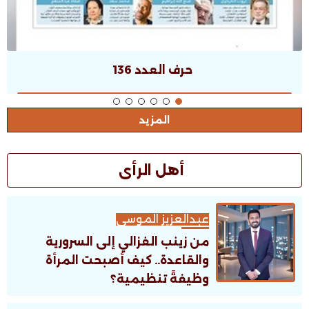
حرف العدد 135
المزيد
أهل الرأى
عبدالعزيز الموسى
من زينب الغزالي إلى السرورية
والقاعدة.. كيف أصبحت المرأة
وظيفةً تنظيمية؟