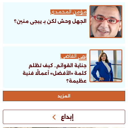
مؤمن المحمدى
الجهل وحش لكن بـ ييجى منين؟
نهى القاضى
جناية القوائم.. كيف تظلم
كلمة «الأفضل» أعمالًا فنية
عظيمة؟
اﻟﻤﺰﻳﺪ
إبداع