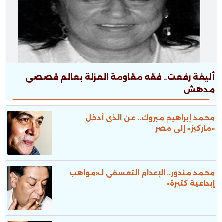
أليفة رفعت.. فقه مقاومة العزلة بعالم قصصى
مدهش
محمد إبراهيم مبروك.. عن الذى أدخل
«ماركيز» إلى مصر
محمد مندور.. الإعدام التعسفى لـ«مواهب
إبداعية كثيرة»