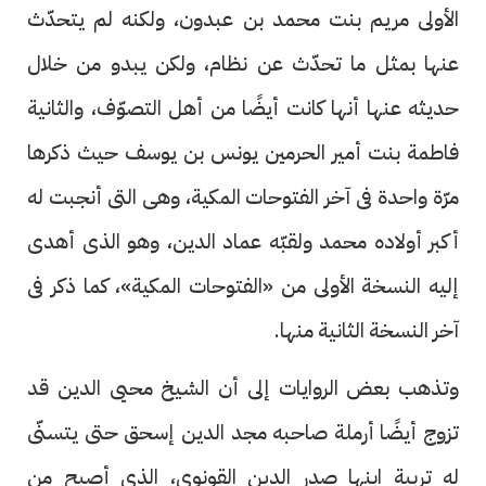
الأولى مريم بنت محمد بن عبدون، ولكنه لم يتحدّث
عنها بمثل ما تحدّث عن نظام، ولكن يبدو من خلال
حديثه عنها أنها كانت أيضًا من أهل التصوّف، والثانية
فاطمة بنت أمير الحرمين يونس بن يوسف حيث ذكرها
مرّة واحدة فى آخر الفتوحات المكية، وهى التى أنجبت له
أكبر أولاده محمد ولقبّه عماد الدين، وهو الذى أهدى
إليه النسخة الأولى من «الفتوحات المكية»، كما ذكر فى
آخر النسخة الثانية منها.
وتذهب بعض الروايات إلى أن الشيخ محيى الدين قد
تزوج أيضًا أرملة صاحبه مجد الدين إسحق حتى يتسنّى
له تربية ابنها صدر الدين القونوى، الذى أصبح من