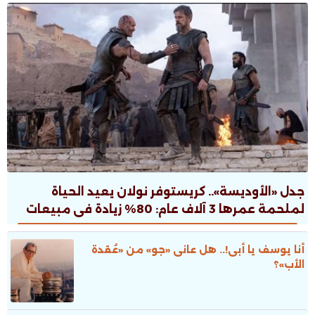
جدل «الأوديسة».. كريستوفر نولان يعيد الحياة
لملحمة عمرها 3 آلاف عام: 80% زيادة فى مبيعات
الطبعات.. ونقاش ثقافى صاخب
أنا يوسف يا أبى!.. هل عانى «جو» من «عُقدة
الأب»؟