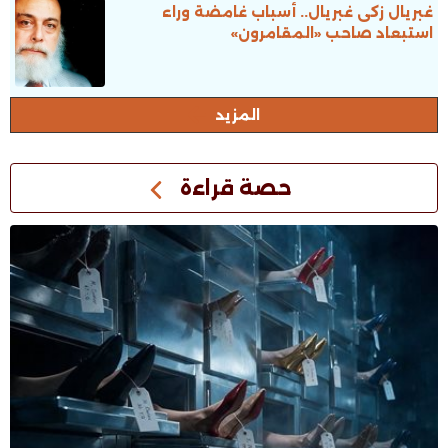
غبريال زكى غبريال.. أسباب غامضة وراء
استبعاد صاحب «المقامرون»
المزيد
حصة قراءة