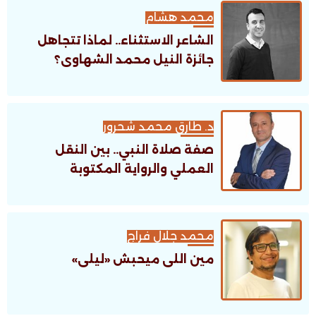
محمد هشام
الشاعر الاستثناء.. لماذا تتجاهل
جائزة النيل محمد الشهاوى؟
د. طارق محمد شحرور
صفة صلاة النبي.. بين النقل
العملي والرواية المكتوبة
محمد جلال فراج
مين اللى ميحبش «ليلى»