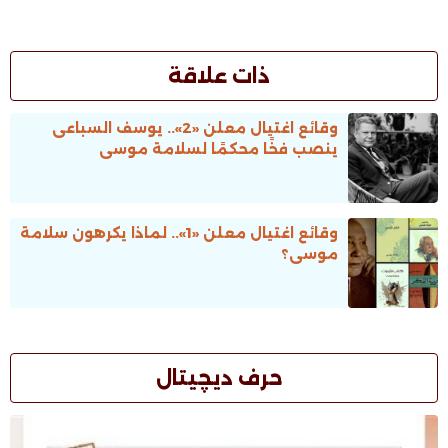
ذات علاقة
وقائع اغتيال معلن «2».. يوسف السباعى
ينصب فخًا محكمًا لسلامة موسى
وقائع اغتيال معلن «1».. لماذا يكرهون سلامة
موسى؟
حرف ديچيتال