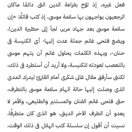
فعل غيره، إذ لوّح بفزاعة الدين التى دائمًا ماكان
الرجعيون يواجهون بها سلامة موسى، إذ كتب قائلًا: «إن
سلامة موسى بعد جهاد مرير، لجأ إلى حظيرة الدين!،
ويضع فتحى غانم جملة عدت إليها- أى الكنيسة فى
حنان-، وبهذه الكلمات يحاول غانم أن يتهم موسى
بالتعصب لعودته للكنيسة، ولا أريد أن أستطرد فى ذلك،
لكننى سأرفق مقال غالى شكرى أمام القارئ ليدرك المدى
الذى وصلت إليها حالة اتهام سلامة موسى بالتطرف،
حتى فتحى غانم الفنان والمستنير والطليعى، والأمر لا
يعدو أن الطرف الآخر الدينى، هو الذى كان متطرفًا،
نسيت أن أقول إن سلسلة كتب الهلال فى ذلك الوقت،