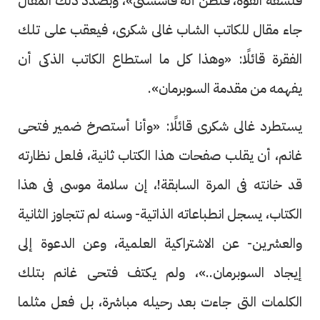
فلسفة القوة، فنظن أنه فاشستى»، وبصدد ذلك المقال
جاء مقال للكاتب الشاب غالى شكرى، فيعقب على تلك
الفقرة قائلًا: «وهذا كل ما استطاع الكاتب الذكى أن
يفهمه من مقدمة السوبرمان».
يستطرد غالى شكرى قائلًا: «وأنا أستصرخ ضمير فتحى
غانم، أن يقلب صفحات هذا الكتاب ثانية، فلعل نظارته
قد خانته فى المرة السابقة!، إن سلامة موسى فى هذا
الكتاب، يسجل انطباعاته الذاتية- وسنه لم تتجاوز الثانية
والعشرين- عن الاشتراكية العلمية، وعن الدعوة إلى
إيجاد السوبرمان..»، ولم يكتف فتحى غانم بتلك
الكلمات التى جاءت بعد رحيله مباشرة، بل فعل مثلما