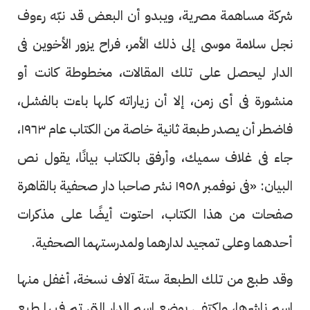
شركة مساهمة مصرية، ويبدو أن البعض قد نبّه رءوف
نجل سلامة موسى إلى ذلك الأمر، فراح يزور الأخوين فى
الدار ليحصل على تلك المقالات، مخطوطة كانت أو
منشورة فى أى زمن، إلا أن زياراته كلها باءت بالفشل،
فاضطر أن يصدر طبعة ثانية خاصة من الكتاب عام ١٩٦٣،
جاء فى غلاف سميك، وأرفق بالكتاب بيانًا، يقول نص
البيان: «فى نوفمبر ١٩٥٨ نشر صاحبا دار صحفية بالقاهرة
صفحات من هذا الكتاب، احتوت أيضًا على مذكرات
أحدهما وعلى تمجيد لدارهما ولمدرستهما الصحفية.
وقد طبع من تلك الطبعة ستة آلاف نسخة، أغفل منها
اسم ناشرها، واكتفى بوضع اسم الدار التى تم فيها طبع