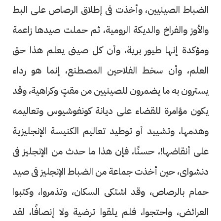
الضباط الصينيين، وأخذت فى إطلاق الرصاص على البط
والأوز والفراخ والديكة الرومية، ثم حملت صيدها زاعمة
ومؤكدة إنها طيور برية، وأن كل صينى يعلم هذا حق
العلم، وأن سخط الفلاحين المصطنع، إنما هو رداء
يسترون به ما يضمرون للصينيين من مقتٍ وكراهية، وقد
يكون مؤامرة للقضاء على ديانة كونفوشيوس وتعاليمه
وهدمها، وتشييد أو توطيد تعاليم الكنيسة الإنجليزية
على أنقاضها!، حسنًا، فإن هذا ما حدث من الإنجليز فى
دنشواى، حين أخذت جماعة من الضباط الإنجليز فى صيد
حمام بالرصاص، وقد اشتكى السكان، وتذمروا، وكتبوا
العرائض، واحتجوا، فلم يلقوا ترضية ولا إنصافًا، لقد