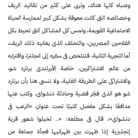
وصباه كلها هناك، وتربى على كثير من تقاليد الريف
وخصائصه التى كانت معوقة بشكل كبير لممارسة الحياة
الاجتماعية القويمة، ولمس كل المشاكل التى تحيط بكل
الفلاحين المصريين، والتخلف الذى يعانيه ذلك الريف،
أما التجربة الثانية، فتتلخص فى سفره إلى انجلترا، واقترابه
من عالم الاشتراكيين، خاصة الأيرلندى برنارد شو،
والاشتراكى على الطريقة الفابية، ولا ننسى هنا بأن برنارد
شو هو الذى فجّر قضية وحادثة دنشواى، وكتب عنها
مدافعًا بشكل مفصل كتيبًا تحت عنوان «الرعب فى
دنشواى»، قال فى مطلعه: «.. تخيلوا شعور قرية
إنجليزية إذا ظهرت بين ظهرانيها فجأة جماعة من