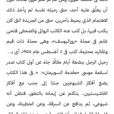
أن يعلّق عليه أحد، حتى رحيله نفسه لم يأخذ ذلك
الاهتمام الذى يحيط بآخرين، حتى من الجريدة التى كان
يكتب فيها، بل كتب عنه الكاتب الروائى والصحفى فتحى
غانم فى مجلة «روزاليوسف»، وهى مجلة ذات قيم
وتقاليد محترمة، كتب فى ١١ أغسطس عام ١٩٥٨، أى بعد
رحيل الرجل ببضعة أيام مقالًا، جاء عن أول كتاب صدر
لسلامة موسى «مقدمة السوبرمان»: «..فى هذا الكتاب
يضع أفكار الشيوعيين جنبًا إلى جنب مع أفكار
الفاشيستيين.. يتكلم عن إيمانه بالتطور، فنظن أنه
شيوعى، ثم يدافع عن السرقة، وعن الخطيئة، وعن