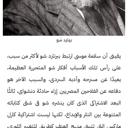
برنارد شو
يقينى أن سلامة موسى ارتبط ببرنارد شو لأكثر من سبب،
على رأس تلك الأسباب أفكار شو المتحررة العظيمة،
بعيدًا عن مسرحه وأدبه السردى، والسبب الآخر هو
دفاعه عن الفلاحين المصريين إزاء حادثة دنشواى، ثالثًا
البعد الاشتراكى الذى كان ينشره شو فى شتى كتاباته
المتنوعة بين النثر والإبداع، لكنها ليست اشتراكية كارل
ماركس التى تتبنى منهج العنف كطريق للتغيير الثورى،