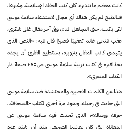
كانت معظم ما تنشره، كان كتب العقاد الإسلامية، وغيرها،
فبالطبع لم يكن هناك أى مجال لاستدعاء سلامة موسى
لكى يكتب، حتى التجاهل التام، وفى آخر مقال غالى شكرى،
عقب فتحى غانم تعقيبًا قصيرًا قال فيه: «النص الذى
يتهمنى كاتب المقال بتزويره، يستطيع القارئ أن يجده
بحذافيره فى كتاب تربية سلامة موسى ص٢٤٥ طبعة دار
الكتاب المصرى».
هذا عن الكلمات القصيرة والمحتشدة ضد سلامة موسى
التى جاءت فى رحيله، ونعود مرة أخرى لكتاب «الصحافة..
حرفة ورسالة»، الذى تحدث فيه سلامة موسى عن
المعاناة التى كان يعانيها الصحفى منذ أن اشتد عود