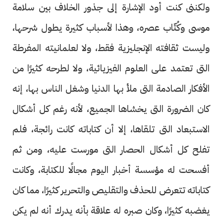
ولكننى كنت أود الإشارة إلى جذور الخلاف بين سلامة
موسى وكُتّاب عصره، وهذا لأسباب كثيرة يطول شرحها،
وليست ثقافته الإنجليزية فقط، ولا لعلمانيته المفرطة
التى تعتمد على العلوم الفيزيائية، ولا لطرحه كثيرًا من
الأفكار الصادمة التى ملأ بها الدنيا وشغل الناس بها، إنه
كان الضرورة التى يخشاها الجميع، لأنه رغم كل أشكال
الاستبعاد التى تلقاها، إلا أن كتاباته كانت رائجة، فلم
تفلح كل أشكال الحصار التى مورست عليه، ومن ثم
أفسحت له مؤسسة أخبار اليوم مجالًا للكتابة، وكانت
كتاباته تتعرض للحذف والتقليص والتحرير كثيرًا، مما كان
يغضبه كثيرًا، وكان صبره له علاقة بأنه يدرك أنه لم يكن