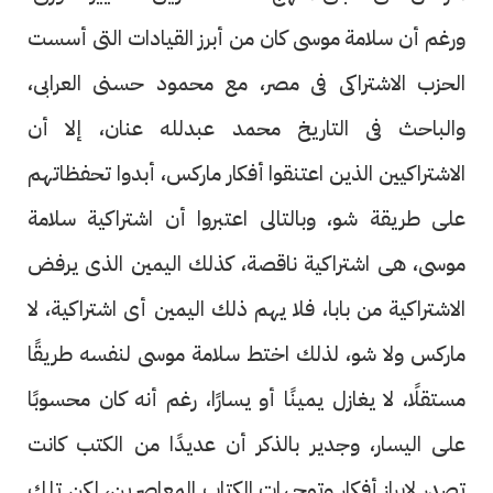
ورغم أن سلامة موسى كان من أبرز القيادات التى أسست
الحزب الاشتراكى فى مصر، مع محمود حسنى العرابى،
والباحث فى التاريخ محمد عبدلله عنان، إلا أن
الاشتراكيين الذين اعتنقوا أفكار ماركس، أبدوا تحفظاتهم
على طريقة شو، وبالتالى اعتبروا أن اشتراكية سلامة
موسى، هى اشتراكية ناقصة، كذلك اليمين الذى يرفض
الاشتراكية من بابا، فلا يهم ذلك اليمين أى اشتراكية، لا
ماركس ولا شو، لذلك اختط سلامة موسى لنفسه طريقًا
مستقلًا، لا يغازل يمينًا أو يسارًا، رغم أنه كان محسوبًا
على اليسار، وجدير بالذكر أن عديدًا من الكتب كانت
تصدر لإبراز أفكار وتوجهات الكتاب المعاصرين، لكن تلك