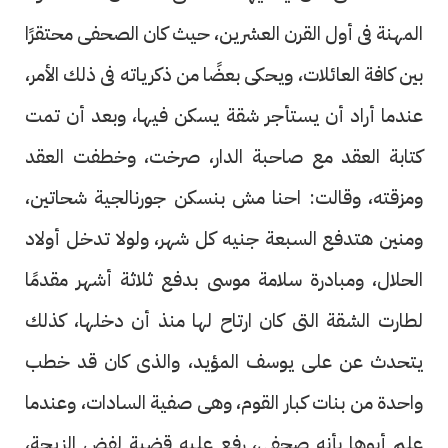
المهنة فى أول القرن العشرين، حيث كان الصحفى محتقرًا
بين كافة العائلات، ويحكى بعضًا من ذكرياته فى ذلك الأمر،
عندما أراد أن يستأجر شقة يسكن فيها، وبعد أن تمت
كتابة العقد مع صاحبة الدار، صرخت، وخطفت العقد
ومزقته، وقالت: احنا مش بنسكن جورنالجية شحاتين،
ومنين هتدفع السبعة جنيه كل شهر، ولولا تدخل أولاد
الحلال، ومبادرة سلامة موسى بدفع ثلاثة أشهر مقدمًا
لطارت الشقة التى كان ارتاح لها منذ أن دخلها، كذلك
يتحدث عن على يوسف المؤيد، والذى كان قد خطب
واحدة من بنات كبار القوم، وهى صفية السادات، وعندما
علم أبوها بأنه صحفى، رفع عليه قضية لفض الزيجة،