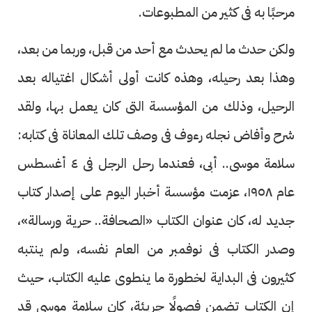
مرحبًا به فى كثير من المطبوعات.
ولكن حدث ما لم يحدث مع أحد من قبل، وربما من بعد،
وهذا بعد رحيله، وهذه كانت أولى أشكال اغتياله بعد
الرحيل، وذلك من المؤسسة التى كان يعمل بها، ولقد
شرح وأفاض نجله رءوف فى وصف تلك المعاناة فى كتابه:
سلامة موسى.. أبى، فعندما رحل الرجل فى ٤ أغسطس
عام ١٩٥٨، عزمت مؤسسة أخبار اليوم على إصدار كتاب
جديد له، كان عنوان الكتاب «الصحافة.. حرية ورسالة»،
وصدر الكتاب فى نوفمبر من العام نفسه، ولم ينتبه
كثيرون فى البداية لخطورة ما ينطوى عليه الكتاب، حيث
إن الكتاب تضمن فصولًا جريئة، كان سلامة موسى قد