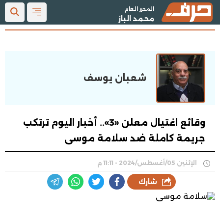
المحرر العام
محمد الباز
شعبان يوسف
وقائع اغتيال معلن «3».. أخبار اليوم ترتكب
جريمة كاملة ضد سلامة موسى
الإثنين 05/أغسطس/2024 - 11:11 م
شارك