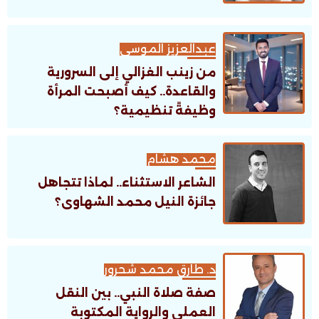
عبدالعزيز الموسى
من زينب الغزالي إلى السرورية
والقاعدة.. كيف أصبحت المرأة
وظيفةً تنظيمية؟
محمد هشام
الشاعر الاستثناء.. لماذا تتجاهل
جائزة النيل محمد الشهاوى؟
د. طارق محمد شحرور
صفة صلاة النبي.. بين النقل
العملي والرواية المكتوبة