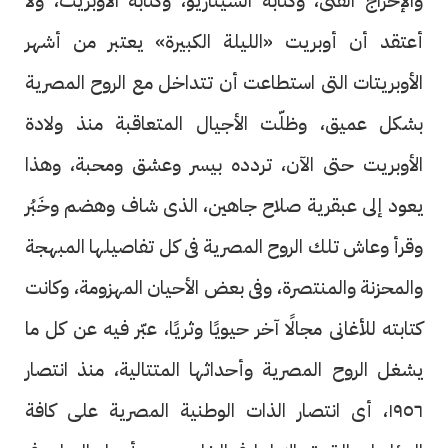
والإخراج الفنى، وكتابة السيناريو، وكتابة الأوبريت، ولا
أعتقد أن أوبريت «الليلة الكبيرة» يعتبر من أشهر
الأوبريتات التى استطاعت أن تتداخل مع الروح المصرية
بشكل عميق، وظلّت الأجيال المتعاقبة منذ ولادة
الأوبريت حتى الآن، تردده بيسر وعشق ومحبة، وهذا
يعود إلى عبقرية صلاح جاهين، الذى شاف وهضم وخَبُر
وقرأ وعاش تلك الروح المصرية فى كل تفاصيلها المبهجة
والمحزنة والمنتصرة، وفى بعض الأحيان المهزومة، وكانت
كتابته للأغانى مجالًا آخر حيويًا وثريًا، عبّر فيه عن كل ما
يشغل الروح المصرية وأحداثها المتتالية، منذ انتصار
١٩٥٦، أى انتصار الذات الوطنية المصرية على كافة