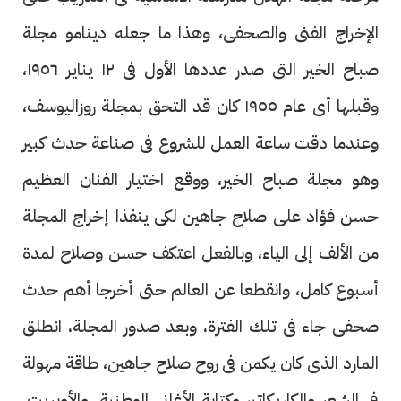
الإخراج الفنى والصحفى، وهذا ما جعله دينامو مجلة
صباح الخير التى صدر عددها الأول فى ١٢ يناير ١٩٥٦،
وقبلها أى عام ١٩٥٥ كان قد التحق بمجلة روزاليوسف،
وعندما دقت ساعة العمل للشروع فى صناعة حدث كبير
وهو مجلة صباح الخير، ووقع اختيار الفنان العظيم
حسن فؤاد على صلاح جاهين لكى ينفذا إخراج المجلة
من الألف إلى الياء، وبالفعل اعتكف حسن وصلاح لمدة
أسبوع كامل، وانقطعا عن العالم حتى أخرجا أهم حدث
صحفى جاء فى تلك الفترة، وبعد صدور المجلة، انطلق
المارد الذى كان يكمن فى روح صلاح جاهين، طاقة مهولة
فى الشعر والكاريكاتير وكتابة الأغانى الوطنية، والأوبريت،