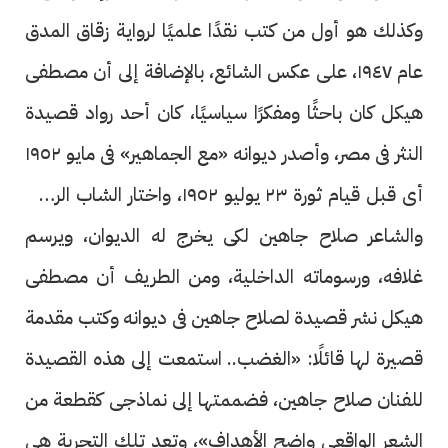
وكذلك هو أول من كتب نقدًا علميًا لرواية زقاق المدق
عام ١٩٤٧، على عكس الشائع، بالإضافة إلى أن مصطفى
هيكل كان باحثًا ومفكرًا سياسيًا، كان أحد رواد قصيدة
النثر فى مصر، وأصدر ديوانه «مع الجماهير» فى مايو ١٩٥٢
أى قبل قيام ثورة ٢٣ يوليو ١٩٥٢، واختار الشاب الرسام
والشاعر صلاح جاهين لكى يخرج له الديوان، ويرسم
غلافه، ورسوماته الداخلية، ومن الطريف أن مصطفى
هيكل نشر قصيدة لصلاح جاهين فى ديوانه وكتب مقدمة
قصيرة لها قائلًا: «الغضب.. استمعت إلى هذه القصيدة
للفنان صلاح جاهين، فضممتها إلى نماذجى كقطعة من
الشعر الواقعى واضح الأهداف»، وتعد تلك التجربة هى