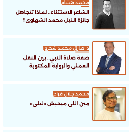
محمد هشام
الشاعر الاستثناء.. لماذا تتجاهل
جائزة النيل محمد الشهاوى؟
د. طارق محمد شحرور
صفة صلاة النبي.. بين النقل
العملي والرواية المكتوبة
محمد جلال فراج
مين اللى ميحبش «ليلى»