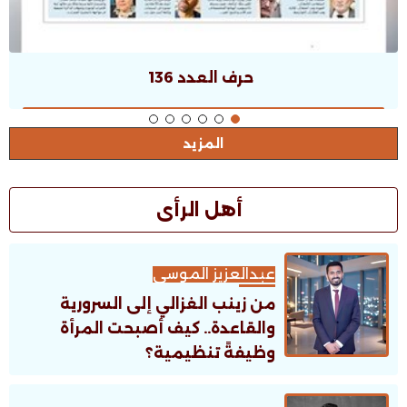
حرف العدد 135
المزيد
أهل الرأى
عبدالعزيز الموسى
من زينب الغزالي إلى السرورية
والقاعدة.. كيف أصبحت المرأة
وظيفةً تنظيمية؟