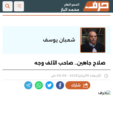
المحرر العام
محمد الباز
شعبان يوسف
صلاح جاهين.. صاحب الألف وجه
الأربعاء 01/يناير/2025 - 09:09 ص
شارك