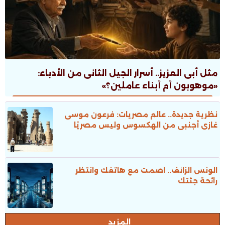
مثل أبى العزيز.. أسرار الجيل الثانى من الأدباء:
«موهوبون أم أبناء عاملين؟»
نظرية جديدة.. عالم مصريات: فرعون موسى
غازى أجنبى من الهكسوس وليس مصريًا
الونس الزائف.. اصمت مع هاتفك وانتظر
رائحة جثتك
المزيد