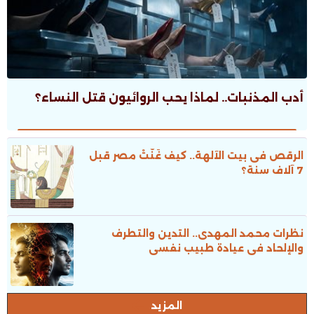
أدب المذنبات.. لماذا يحب الروائيون قتل النساء؟
الرقص فى بيت الآلهة.. كيف غَنَّتْ مصر قبل
7 آلاف سنة؟
نظرات محمد المهدى.. التدين والتطرف
والإلحاد فى عيادة طبيب نفسى
المزيد