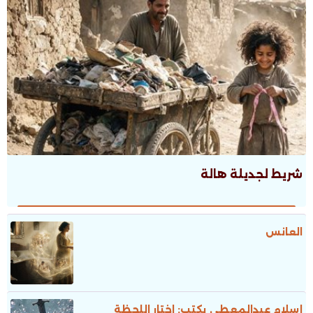
شريط لجديلة هالة
العانس
إسلام عبدالمعطى يكتب: اختار اللحظة