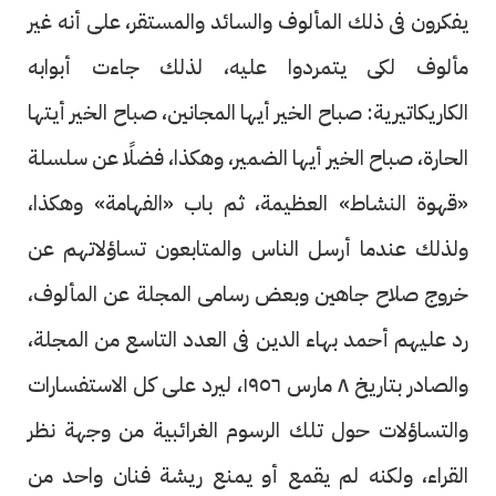
يفكرون فى ذلك المألوف والسائد والمستقر، على أنه غير
مألوف لكى يتمردوا عليه، لذلك جاءت أبوابه
الكاريكاتيرية: صباح الخير أيها المجانين، صباح الخير أيتها
الحارة، صباح الخير أيها الضمير، وهكذا، فضلًا عن سلسلة
«قهوة النشاط» العظيمة، ثم باب «الفهامة» وهكذا،
ولذلك عندما أرسل الناس والمتابعون تساؤلاتهم عن
خروج صلاح جاهين وبعض رسامى المجلة عن المألوف،
رد عليهم أحمد بهاء الدين فى العدد التاسع من المجلة،
والصادر بتاريخ ٨ مارس ١٩٥٦، ليرد على كل الاستفسارات
والتساؤلات حول تلك الرسوم الغرائبية من وجهة نظر
القراء، ولكنه لم يقمع أو يمنع ريشة فنان واحد من