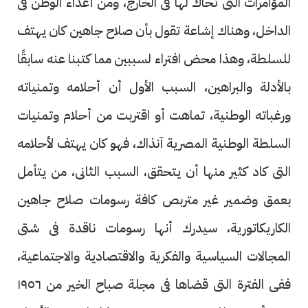
المؤامرات التى تحاك لها فى الخارج، ومن أعداء الوطن فى
الداخل، وهناك إشاعة تقول بأن صلاح جاهين كان يهتف
للسلطة، وهذا محض افتراء لسببين مما كتبنا عنه سابقًا
بالأدلة والبراهين، السبب الأول أن أحلامه وتمنياته
ورغباته الوطنية، تماهت أو اقتربت من أحلام وتمنيات
السلطة الوطنية المصرية آنذاك، فهو كان يهتف لأحلامه
التى كاد كثير منها أن يتحقق، السبب الثانى، من يتأمل
بعمق وضمير غير متربص كافة رسومات صلاح جاهين
الكاريكاتورية، سيدرك أنها رسومات ناقدة فى شتى
المجالات السياسية والفكرية والاقتصادية والاجتماعية،
ففى الفترة التى قضاها فى مجلة صباح الخير من ١٩٥٦