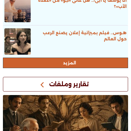
أنا يوسف يا أبى!.. هل عانى «جو» من «عُقدة
الأب»؟
هـوس.. فيلم بميزانية إعلان يصنع الرعب
حول العالم
المزيد
تقارير وملفات