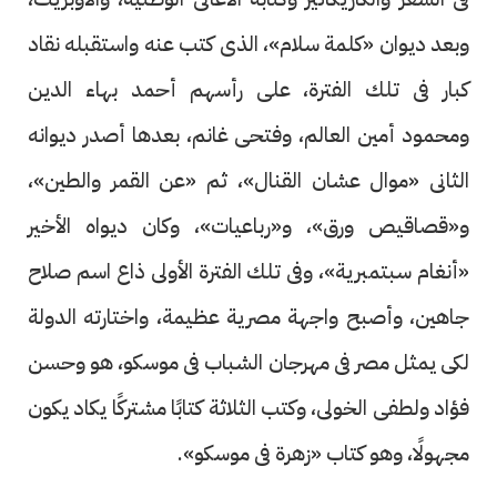
وبعد ديوان «كلمة سلام»، الذى كتب عنه واستقبله نقاد
كبار فى تلك الفترة، على رأسهم أحمد بهاء الدين
ومحمود أمين العالم، وفتحى غانم، بعدها أصدر ديوانه
الثانى «موال عشان القنال»، ثم «عن القمر والطين»،
و«قصاقيص ورق»، و«رباعيات»، وكان ديواه الأخير
«أنغام سبتمبرية»، وفى تلك الفترة الأولى ذاع اسم صلاح
جاهين، وأصبح واجهة مصرية عظيمة، واختارته الدولة
لكى يمثل مصر فى مهرجان الشباب فى موسكو، هو وحسن
فؤاد ولطفى الخولى، وكتب الثلاثة كتابًا مشتركًا يكاد يكون
مجهولًا، وهو كتاب «زهرة فى موسكو».