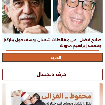
صلاح فضل.. عن مغالطات شعبان يوسف حول ماركيز
ومحمد إبراهيم مبروك
المزيد
حرف ديچيتال