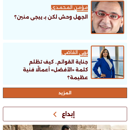
مؤمن المحمدى
الجهل وحش لكن بـ ييجى منين؟
نهى القاضى
جناية القوائم.. كيف تظلم
كلمة «الأفضل» أعمالًا فنية
عظيمة؟
اﻟﻤﺰﻳﺪ
إبداع