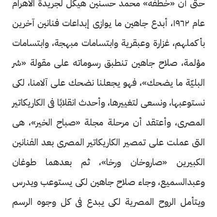
حتى أن «خطفه» محمد حسنين هيكل لجريدة الأهرام
عام ١٩٦٢، أبدع جاهين ما يوازى إبداعات فنانين آخرين
بأكملهم، غزارة وعبقرية وابتسامات مبهجة، وابتسامات
مؤلمة، صلاح جاهين تنطبق رسوماته على مقولة «شر
البليّة ما يضحك»، فهو يجعلنا نضحك على آلامنا، لكى
نستوعبها، ونسعى لتغييرها، وأحدث انقلابًا فى الكاريكاتير
المصرى، وأعتقد أن مرحلة مجلة «صباح الخير»، هى
التى عملت على تمصير الكاريكاتير المصرى بعد الفنانين
الكبيرين «صاروخان ورخا»، ثم بعدهما طوغان
وعبدالسميع، وجاء صلاح جاهين لكى يستوعب ويدرس
ويتأمل الروح المصرية لكى يبدع فى كل وجوه الرسم