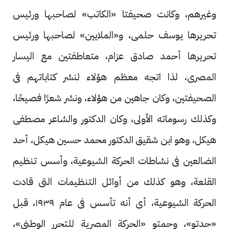
وغيرهم، وكانت صحيفتا «الكاتب» لصاحبها ورئيس
تحريرها يوسف حلمى، و«الملايين» لصاحبها ورئيس
تحريرها أحمد صادق عزام، متعاطفتين مع اليسار
المصرى، لذا اتجه معظم هؤلاء لنشر كتاباتهم فى
الصحيفتين، وكان جاهين من هؤلاء، ونشر شعرًا فصيحًا،
وكذلك رسوماته الأولى، وكان الدكتور والشاعر مصطفى
هيكل، وهو ابن شقيق الدكتور محمد حسين هيكل، أحد
الضالعين فى نشاطات الحركة الشيوعية، وأسس تنظيم
القلعة، وهو كذلك من أوائل التنظيمات التى قادت
الحركة الشيوعية، أى أنه تأسس فى عام ١٩٣٩، قبل
«حدتو»، وحمتو «الحركة المصرية للتحرر الوطنى»،