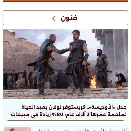
فنون
جدل «الأوديسة».. كريستوفر نولان يعيد الحياة
لملحمة عمرها 3 آلاف عام: 80% زيادة فى مبيعات
الطبعات.. ونقاش ثقافى صاخب