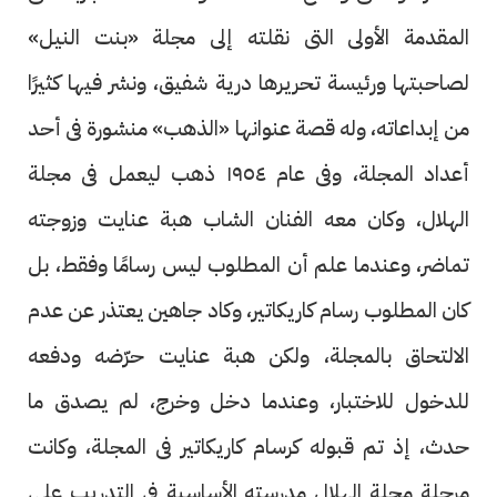
المقدمة الأولى التى نقلته إلى مجلة «بنت النيل»
لصاحبتها ورئيسة تحريرها درية شفيق، ونشر فيها كثيرًا
من إبداعاته، وله قصة عنوانها «الذهب» منشورة فى أحد
أعداد المجلة، وفى عام ١٩٥٤ ذهب ليعمل فى مجلة
الهلال، وكان معه الفنان الشاب هبة عنايت وزوجته
تماضر، وعندما علم أن المطلوب ليس رسامًا وفقط، بل
كان المطلوب رسام كاريكاتير، وكاد جاهين يعتذر عن عدم
الالتحاق بالمجلة، ولكن هبة عنايت حرّضه ودفعه
للدخول للاختبار، وعندما دخل وخرج، لم يصدق ما
حدث، إذ تم قبوله كرسام كاريكاتير فى المجلة، وكانت
مرحلة مجلة الهلال مدرسته الأساسية فى التدريب على