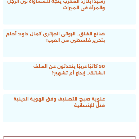
رشيد أيلال: المغرب يتجه للمساواة بين الرجل
والمرأة فى الميراث
صانع القلق.. الروائى الجزائرى كمال داود: أحلم
بتحرير فلسطين من العرب!
50 كاتبًا عربيًا يتحدثون عن الملف
الشائك.. إبداع أم تشهير؟
علوية صبح: التصنيف وفق الهوية الدينية
قتلٌ للإنسانية