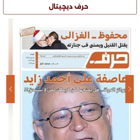
حرف ديچيتال