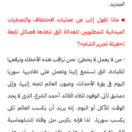
الجديد.
■ ماذا تقول إذن عن عمليات الاختطاف والتصفيات
الميدانية للمطلوبين للعدالة التى تنفذها فصائل تابعة
لـ«هيئة تحرير الشام»؟
- من لا يعمل لا يخطئ. نحن نراقب هذه الأخطاء ونرفعها
للقيادة، التى تستمع إلينا وتعمل على تفاديها. سوريا
اليوم فى بؤرة الأحداث، وعيون العالم تتجه إليها، وإلى
دمشق تأتى الوفود للقاء القائد أحمد الشرع، الذى لا يجد
الوقت للأكل أو النوم. إنه يريد أن يكسب العالم لكى
يكسب سوريا، لذا فإنه يكرس جل وقته للدبلوماسية
التى تفرض نفسها عليه. لقد مضى شهران على