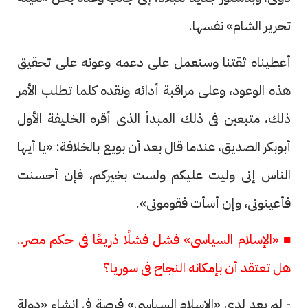
تحرير الشام» نفسها.
أعطيناه ثقتنا وسنعمل على دعمه وعونه على تحقيق
هذه الوعود، وعلى مراقبة أدائه ونقده كلما تطلب الأمر
ذلك، متبعين فى ذلك المبدأ الذى أقره الخليفة الأول
أبوبكر الصديق، عندما قال بعد أن بويع بالخلافة: «يا أيها
الناس إنى وليت عليكم ولست بخيركم، فإن أحسنت
فأعينونى، وإن أسأت فقومونى».
■ «الإسلام السياسى» فشل فشلًا ذريعًا فى حكم مصر..
هل تعتقد أن بإمكانه النجاح فى سوريا؟
- لم يعد لدى «الإسلام السياسى» فرصة فى إنشاء «دولة