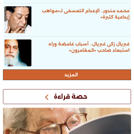
محمد مندور.. الإعدام التعسفى لـ«مواهب
إبداعية كثيرة»
غبريال زكى غبريال.. أسباب غامضة وراء
استبعاد صاحب «المقامرون»
المزيد
حصة قراءة