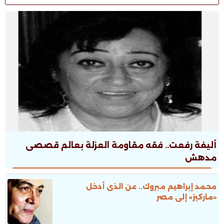
أليفة رفعت.. فقه مقاومة العزلة بعالم قصصى
مدهش
محمد إبراهيم مبروك.. عن الذى أدخل
«ماركيز» إلى مصر