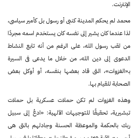
الإنترنت.
محمد لم يحكم المدينة كنبى أو رسول بل كأمير سياسى،
لذا عندما كان يشير إلى نفسه كان يستخدم اسمه مجردًا
من لقب رسول الله، على الرغم من أنه تابع النشاط
الدعوى إلى دين الله، من خلال ما يدعى فى السيرة
بـ«الغزوات»، التى قاد بعضها بنفسه، أو أوكل بعض
الصحابة للقيام بها.
وهذه الغزوات لم تكن حملات عسكرية بل حملات
تبشيرية، تحقيقًا للتوجيهات الآلهية: «ادعُ إلى سبيل
ربك بالحكمة والموعظة الحسنة وجادلهم بالتى هى
أحسن». الآية ١٢٥ من سورة «النحل»، و«قاتلوا فى سبيل