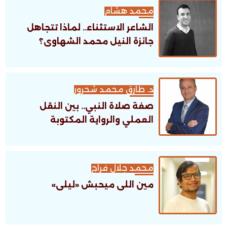
محمد هشام
الشاعر الاستثناء.. لماذا تتجاهل
جائزة النيل محمد الشهاوى؟
د. طارق محمد شحرور
صفة صلاة النبي.. بين النقل
العملي والرواية المكتوبة
محمد جلال فراج
مين اللى ميحبش «ليلى»