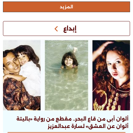
اﻟﻤﺰﻳﺪ
إبداع
ألوان أبى من قاع البحر.. مقطع من رواية «باليتة
ألوان عن العشق» لسارة عبدالعزيز