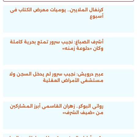
كرنفال الملايين.. يوميات معرض الكتاب فى
أسبوع
أشرف الصباغ: نجيب سرور تمتع بحرية كاملة
وكان «دلوعة زمنه»
عبير درويش: نجيب سرور لم يدخل السجن ولا
مستشفى الأمراض العقلية
روائى البوكر.. زهران القاسمى أبرز المشاركين
من «ضيف الشرف»