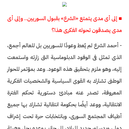
■ إلى أى مدى يتمتع «الشرع» بقبول السوريين.. وإلى أى
مدى يصدقون تحوله الفكرى هذا؟
- أحمد الشرع لم يُعط وعودًا للسوريين بل للعالم أجمع،
الذى تمثل فى الوفود الدبلوماسية التى زارته واستمعت
إليه، وهو ملزم بتحقيق هذه الوعود. وعد بمؤتمر للحوار
الوطنى تشارك به القوى السياسية والشخصيات الفكرية
المعروفة، تصدر عنه مبادئ دستورية تحكم الفترة
الانتقالية، ووعد أيضًا بحكومة انتقالية تشارك بها جميع
أطياف المجتمع السورى، وبانتخابات حرة تحت إشراف
دولى، وبدستور جديد للبلاد، إلى جانب وعده بحل «هيئة