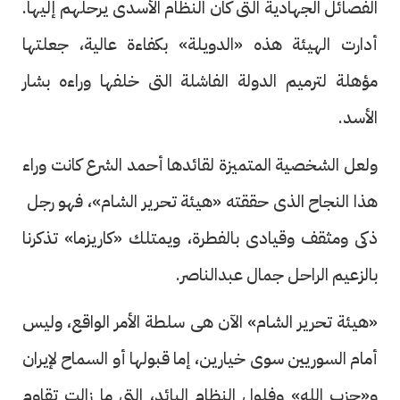
الفصائل الجهادية التى كان النظام الأسدى يرحلهم إليها.
أدارت الهيئة هذه «الدويلة» بكفاءة عالية، جعلتها
مؤهلة لترميم الدولة الفاشلة التى خلفها وراءه بشار
الأسد.
ولعل الشخصية المتميزة لقائدها أحمد الشرع كانت وراء
هذا النجاح الذى حققته «هيئة تحرير الشام»، فهو رجل
ذكى ومثقف وقيادى بالفطرة، ويمتلك «كاريزما» تذكرنا
بالزعيم الراحل جمال عبدالناصر.
«هيئة تحرير الشام» الآن هى سلطة الأمر الواقع، وليس
أمام السوريين سوى خيارين، إما قبولها أو السماح لإيران
و«حزب الله» وفلول النظام البائد، التى ما زالت تقاوم