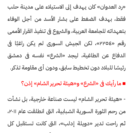
«رد العدوان» كان يهدف إلى الاستيلاء على مدينة حلب
فقط، بهدف الضغط على بشار الأسد من أجل الوفاء
بتعهداته للجامعة العربية، والشروع فى تنفيذ القرار الأممى
رقم «٢٢٥٤»، لكن الجيش السورى لم يكن راغبًا فى
الدفاع عن الطاغية، ليجد «الشرع» نفسه فى دمشق
رئيسًا للبلاد دون تخطيط سابق، ودون أى مقاومة تذكر.
■ ما رأيك فى «الشرع» و«هيئة تحرير الشام» إذن؟
- «هيئة تحرير الشام» ليست صناعة خارجية، بل نشأت
من رحم الثورة السورية الشبابية، التى انطلقت عام ٢٠١١،
ثم راحت تدير «دويلة إدلب»، التى كانت تستقبل كل