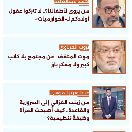
أحمد عبدالعليم
من يروى لأطفالنا؟.. لا تتركوا عقول
أولادكم لـ«الخوارزميات»
ثروت الخرباوى
موت المثقف.. عن مجتمع بلا كاتب
كبير ولا مفكر بارز
عبدالعزيز الموسى
من زينب الغزالي إلى السرورية
والقاعدة.. كيف أصبحت المرأة
وظيفةً تنظيمية؟