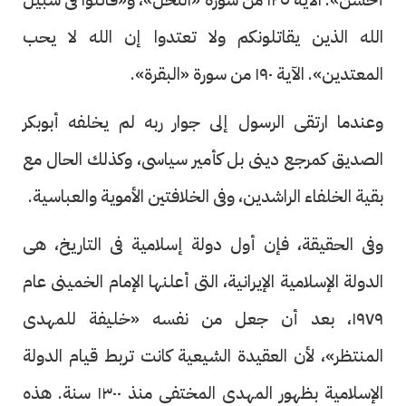
الله الذين يقاتلونكم ولا تعتدوا إن الله لا يحب
المعتدين». الآية ١٩٠ من سورة «البقرة».
وعندما ارتقى الرسول إلى جوار ربه لم يخلفه أبوبكر
الصديق كمرجع دينى بل كأمير سياسى، وكذلك الحال مع
بقية الخلفاء الراشدين، وفى الخلافتين الأموية والعباسية.
وفى الحقيقة، فإن أول دولة إسلامية فى التاريخ، هى
الدولة الإسلامية الإيرانية، التى أعلنها الإمام الخمينى عام
١٩٧٩، بعد أن جعل من نفسه «خليفة للمهدى
المنتظر»، لأن العقيدة الشيعية كانت تربط قيام الدولة
الإسلامية بظهور المهدى المختفى منذ ١٣٠٠ سنة. هذه