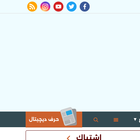
rss feed
instagram
youtube
twitter
facebook
 ▼
حرف ديچيتال
اشتباك