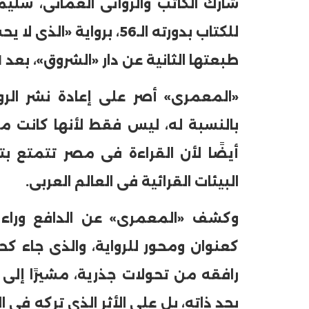
شارك الكاتب والروائى العمانى، سل
للكتاب بدورته الـ56، برو
طبعتها الثانية عن دار «الشروق»، بعد 11 عامًا من صدور طبعتها الأولى.
حرف العدد 133
«المعمرى» أصر على إعادة نشر الر
بالنسبة له، ليس فقط لأنها كانت مس
أيضًا لأن القراءة فى مصر تتمتع ب
البيئات القرائية فى العالم العربى.
وكشف «المعمرى» عن الدافع وراء 
كعنوان ومحور للرواية، والذى جاء كحيل
رافقه من تحولات جذرية، مشيرًا إلى 
بحد ذاته، بل على الأثر الذى تركه فى ا