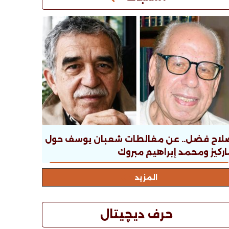
لاح فضل.. عن مغالطات شعبان يوسف حول
ركيز ومحمد إبراهيم مبروك
المزيد
حرف ديچيتال