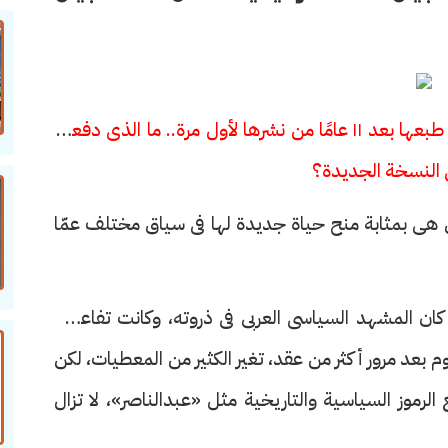
■ روايتك «الذى لا يحب جمال عبدالناصر» يُعاد طبعها بعد ١١ عامًا من نشرها لأول مرة.. ما الذى دفعك
 النسخة الجديدة؟
من هى بمثابة منح حياة جديدة لها فى سياق مختلف عمّا
ن صدرت الطبعة الأولى من الرواية عام ٢٠١٣، كان المشهد السياسى العربى فى ذروته، وكانت تفاعلات
ليوم بعد مرور أكثر من عقد، تغير الكثير من المعطيات، لكن
ع الرموز السياسية والتاريخية مثل «عبدالناصر»، لا تزال