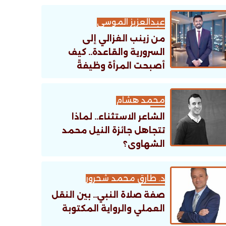
عبدالعزيز الموسى
من زينب الغزالي إلى
السرورية والقاعدة.. كيف
أصبحت المرأة وظيفةً
تنظيمية؟
محمد هشام
الشاعر الاستثناء.. لماذا
تتجاهل جائزة النيل محمد
الشهاوى؟
د. طارق محمد شحرور
صفة صلاة النبي.. بين النقل
العملي والرواية المكتوبة