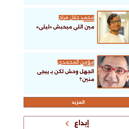
محمد جلال فراج
مين اللى ميحبش «ليلى»
مؤمن المحمدى
الجهل وحش لكن بـ ييجى
منين؟
اﻟﻤﺰﻳﺪ
إبداع