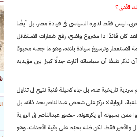
 الأدبى؟
ربى، ليس فقط لدوره السياسى فى قيادة مصر، بل أيضًا
 لقد كان قائدًا ذا مشروع واضح، رفع شعارات الاستقلال
ة الاستعمار وترسيخ سيادة بلاده، وهو ما جعله محبوبًا
نكر طبعًا أن سياساته أثارت جدلًا كبيرًا بين مؤيديه
ش
م سردية تاريخية عنه، بل جاء كحيلة فنية تتيح لى تناول
اعية. الرواية لا تركز على شخص عبدالناصر بحد ذاته، بل
ال
نوا ممن يحبونه أو يكرهونه. حضور عبدالناصر فى الرواية
 والأخير فقط، لكن ظله يخيّم على بقية الأحداث، وهو