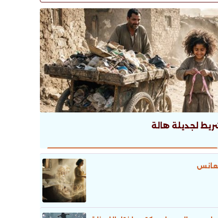
ريط لجديلة هالة
عانس