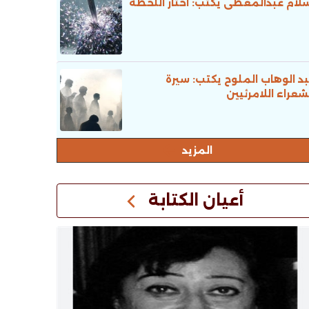
لام عبدالمعطى يكتب: اختار اللحظة
د الوهاب الملوح يكتب: سيرة
شعراء اللامرئيين
المزيد
أعيان الكتابة