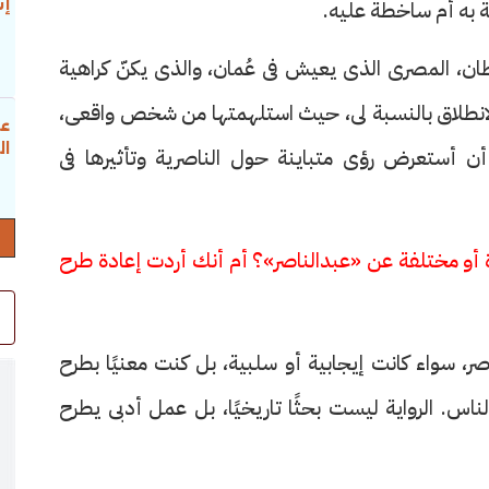
إس
 به أم ساخطة عليه.
لطان، المصرى الذى يعيش فى عُمان، والذى يكنّ كراهية
انطلاق بالنسبة لى، حيث استلهمتها من شخص واقعى،
عب
ال
أن أستعرض رؤى متباينة حول الناصرية وتأثيرها فى
أو مختلفة عن «عبدالناصر»؟ أم أنك أردت إعادة طرح
، سواء كانت إيجابية أو سلبية، بل كنت معنيًا بطرح
س. الرواية ليست بحثًا تاريخيًا، بل عمل أدبى يطرح