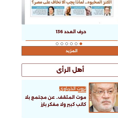
حرف العدد 136
المزيد
أهل الرأى
ثروت الخرباوى
موت المثقف.. عن مجتمع بلا
كاتب كبير ولا مفكر بارز