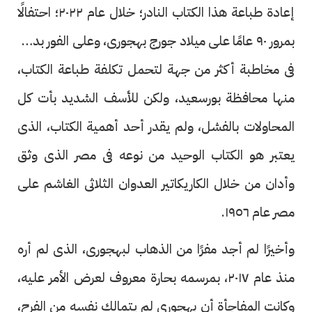
إعادة طباعة هذا الكتاب النادر؛ خلال عام ٢٠٢٢؛ احتفالًا
بمرور ٩٠ عامًا على ميلاد جورج بهجورى، وعلى الفور بدأت
فى مخاطبة أكثر من جهة لتحمل تكلفة طباعة الكتاب،
منها محافظة بورسعيد، ولكن للأسف الشديد بأت كل
المحاولات بالفشل، ولم يقدر أحد أهمية الكتاب، الذى
يعتبر هو الكتاب الوحيد من نوعه فى مصر الذى وثق
وأدان من خلال الكاريكاتير العدوان الثلاثى الغاشم على
مصر عام ١٩٥٦.
وأخيرًا لم أجد مفرًا من الذهاب لبهجورى، الذى لم أره
منذ عام ٢٠١٧، بمرسمه بحارة معروف لعرض الأمر عليه،
وكانت المفاجأة أن بهجورى لم يتمالك نفسه من الفرح،