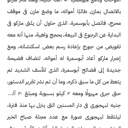
بالاتصال بمازن طالبًا أمواله، ما وضع مازن فى موقف
محرج، فاتصل بأبوسمرة، الذى حاول أن يثنى ماركو فى
البداية عن الرجوع فى البيعة، بحجج واهية، منها أنه معه
تفويض من جورج بإعادة رسم بعض اسكتشاته، ومع
إصرار ماركو أعاد أبوسمرة له أمواله، لتضاف فضيحة
جديدة إلى فضائح أبوسمرة، الذى للأسف الشديد لم
يتعظ من كل ما سبق ذكره، وما أن تم نشر تقرير الدستور،
حتى جرى مهرولًا ومعه ٢ كيلو بسبوبة ومبلغ ٢٠ ألف
جنيه لبهجورى فى دار المسنين التى ينزل بها منذ فترة،
ليلتقط لبهجورى صورة مع عدد مجلة صباح الخير