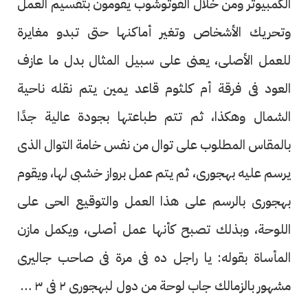
الكمبيوتر ومن خلال الفوتوشوب يقومون بتقسيم العمل
وتحريك الأشخاص وتغير أماكنها حتى تبدو مغايرة
للعمل الأصلى، يعنى على سبيل المثال بدل ما عازف
العود فى فرقة أم كلثوم قاعد يمين يتم نقله ناحية
الشمال وهكذا، ثم تتم طباعتها بجودة عالية جدًا
بالمقاس المطلوب على توال من نفس خامة التوال الذى
يرسم عليه بهجورى، ثم يتم عمل برواز خشبى لها، ويقوم
بهجورى بالرسم على هذا العمل والتوقيع الحى على
اللوحة، وبذلك تصبح كأنها عمل أصلى، ويكمل مازن
المأساة بقوله: يا راجل ده فى مرة فى صاحب جاليرى
مشهور بالزمالك جاب لوحة من دول لبهجورى ٢ فى ٣ متر