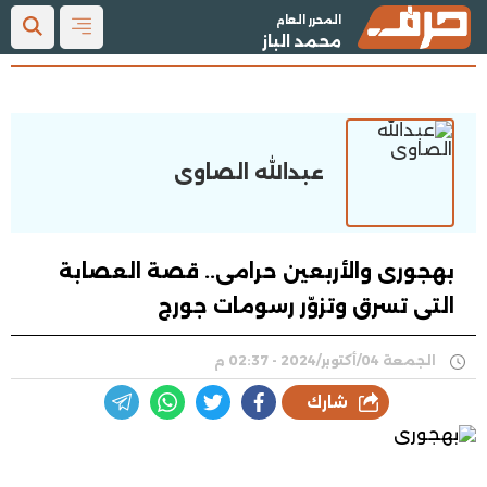
المحرر العام
محمد الباز
عبدالله الصاوى
بهجورى والأربعين حرامى.. قصة العصابة
التى تسرق وتزوّر رسومات جورج
الجمعة 04/أكتوبر/2024 - 02:37 م
شارك