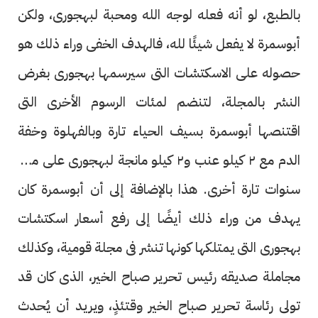
بالطبع، لو أنه فعله لوجه الله ومحبة لبهجورى، ولكن
أبوسمرة لا يفعل شيئًا لله، فالهدف الخفى وراء ذلك هو
حصوله على الاسكتشات التى سيرسمها بهجورى بغرض
النشر بالمجلة، لتنضم لمئات الرسوم الأخرى التى
اقتنصها أبوسمرة بسيف الحياء تارة وبالفهلوة وخفة
الدم مع ٢ كيلو عنب و٢ كيلو مانجة لبهجورى على مدار
سنوات تارة أخرى. هذا بالإضافة إلى أن أبوسمرة كان
يهدف من وراء ذلك أيضًا إلى رفع أسعار اسكتشات
بهجورى التى يمتلكها كونها تنشر فى مجلة قومية، وكذلك
مجاملة صديقه رئيس تحرير صباح الخير، الذى كان قد
تولى رئاسة تحرير صباح الخير وقتئذٍ، ويريد أن يُحدث