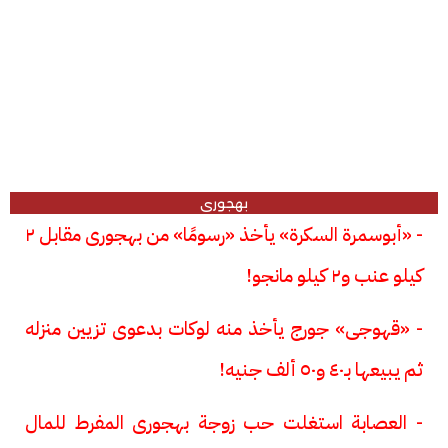
بهجورى
- «أبوسمرة السكرة» يأخذ «رسومًا» من بهجورى مقابل ٢
كيلو عنب و٢ كيلو مانجو!
- «قهوجى» جورج يأخذ منه لوكات بدعوى تزيين منزله
ثم يبيعها بـ٤٠ و٥٠ ألف جنيه!
- العصابة استغلت حب زوجة بهجورى المفرط للمال