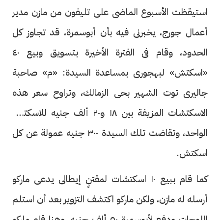
استيقظت الأسبوع الماضى على تليفون من مازن مدير
أعمال جورج، يخبرنى فيه بأن أبوسمرة، قد تجاوز كل
الحدود، وقام فى الفترة الأخيرة بتسويق وبيع ٤٠
«اسكتش» لبهجورى بمساعدة السيدة: «م» صاحبة
جاليرى توت الشهير بحى الزمالك، وتراوح سعر هذه
الاسكتشات المزيفة بين ١٨ و٢٠ ألف جنيه للاسكتش
الواحد، وتقاضت تلك السيدة ٣٠٠ جنيه عمولة عن كل
اسكتش.
كما قام ببيع ١٠ اسكتشات لمقتنٍ إيطالى يدعى ماركو
أرسله له مازن، ولكن ماركو اكتشف التزوير بعد أن استلم
اللوحات ودفع لأبوسمرة ٥٠ ألف جنيه، وهنا قام ماركو