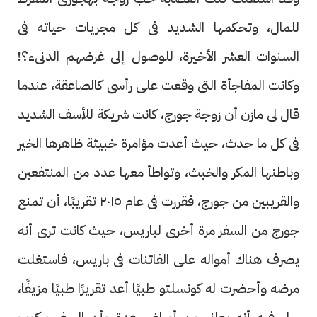
للمال، وتحكمها الشديد فى كل مجريات حياته فى
السنوات العشر الأخيرة، للوصول إلى غرضهم الدنىء؟!
وكانت المفاجأة التى وقعت على رأسى كالصاعقة، عندما
قال لى مازن أن زوجة جورج، كانت شريكة للأسف الشديد
فى كل ما حدث، حيث أعدت مؤامرة خبيثة ظاهرها الخير
وباطنها المكر والخبث، وتواطأ معها عدد من المنتفعين
والقريبين من جورج، فقررت فى عام ٢٠١٥ تقريبًا، أن تمنع
جورج من السفر مرة أخرى لباريس، حيث كانت ترى أنه
يصرف هناك أمواله على الفاتنات فى باريس، فاستغلت
مرضه وأحضرت له كونسلتو طبيًا أعد تقريرًا طبيًا مزيفًا،