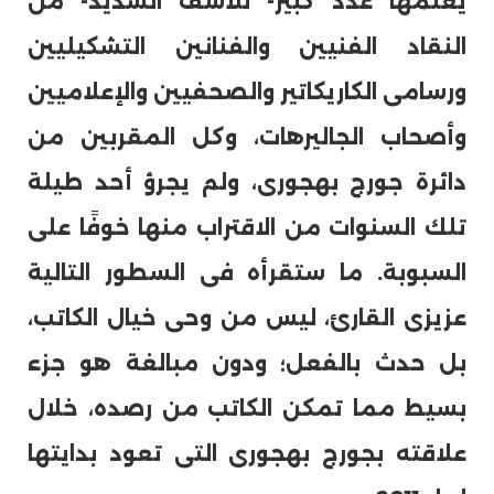
يعلمها عدد كبير- للأسف الشديد- من
النقاد الفنيين والفنانين التشكيليين
ورسامى الكاريكاتير والصحفيين والإعلاميين
وأصحاب الجاليرهات، وكل المقربين من
دائرة جورج بهجورى، ولم يجرؤ أحد طيلة
تلك السنوات من الاقتراب منها خوفًا على
السبوبة. ما ستقرأه فى السطور التالية
عزيزى القارئ، ليس من وحى خيال الكاتب،
بل حدث بالفعل؛ ودون مبالغة هو جزء
بسيط مما تمكن الكاتب من رصده، خلال
علاقته بجورج بهجورى التى تعود بدايتها