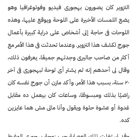
التزوير كان يصورون بهجورى فيديو وفوتوغرافيا وهو
يضع اللمسات الأخيرة على اللوحة ويوقع عليها، وهذه
اللوحات فى حاجة إلى أشخاص على دراية كبيرة بأعمال
جورج لكشف هذا التزوير. وعندما تحدثت فى هذا الأمر مع
أكثر من صاحب جاليرى وجدتهم جميعًا، يعرفون ذلك،
وقال لى أحدهم إنه لم يشتر أى لوحة لبهجورى فى آخر
٢٠ سنة، بسبب هذا الأمر. وأكد مازن أن جورج نفسه كان
راضيًا بذلك ومبسوطًا، وساعات كان بيعمل ده مقابل
غدوة أو عشوة حلوة ويقول وأنا مالى مش هما عايزين
كده.
وقد استغلت تلك العصابة حب زوجة بهجورى المفرط