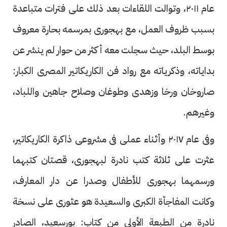
عام ٢٠١١، وتوالت اللقاءات بعد ذلك على فترات متباعدة
بسبب ظروف العمل، مع بهجورى بمرسمه بحارة معروف
بوسط البلد، حيث سجلت معه أكثر من حوار لم ينشر عن
بداياته، وذكرياته مع رواد فن الكاريكاتير المصرى الكبار:
صاروخان ورخا وزهدى وطوغان وصلاح جاهين واللباد،
وغيرهم.
وفى عام ٢٠١٧ وأثناء عملى فى مشروعى ذاكرة الكاريكاتير،
عثرت على ثلاثة كتب نادرة لبهجورى، قصتان كتبهما
ورسمهما بهجورى للأطفال وصدرا عن دار المعارف،
وكانت المفاجأة الكبرى والسعيدة هو عثورى على نسخة
نادرة من الطبعة الأولى من كتاب: بورسعيد، الصادر