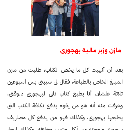
مازن وزير مالية بهجورى
بعد أن أنهيت كل ما يخص الكتاب، طلبت من مازن
المبلغ الخاص بالطباعة، فقال لى سيبنى بس أسبوعين
تلاتة علشان أنا بطبع كتاب تانى لبهجورى دلوقتى،
وعرفت منه أنه هو من يقوم بدفع تكلفة الكتب التى
يطبعها بهجورى، وكذلك فهو من يدفع كل مصاريف
بهجورى وزوجته من أكل وشرب وخلافه، وكذلك إيجار