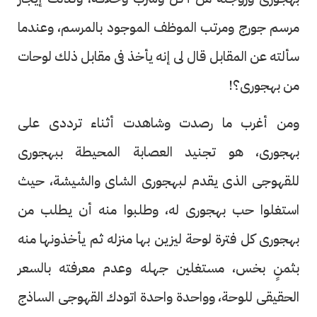
مرسم جورج ومرتب الموظف الموجود بالمرسم، وعندما
سألته عن المقابل قال لى إنه يأخذ فى مقابل ذلك لوحات
من بهجورى؟!
ومن أغرب ما رصدت وشاهدت أثناء ترددى على
بهجورى، هو تجنيد العصابة المحيطة ببهجورى
للقهوجى الذى يقدم لبهجورى الشاى والشيشة، حيث
استغلوا حب بهجورى له، وطلبوا منه أن يطلب من
بهجورى كل فترة لوحة ليزين بها منزله ثم يأخذونها منه
بثمنٍ بخس، مستغلين جهله وعدم معرفته بالسعر
الحقيقى للوحة، وواحدة واحدة اتودك القهوجى الساذج