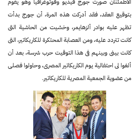
الاطمئنان صورت جورج فيديو وفوتوغرافيا وهو يقوم
بتوقيع العقد، فقد أدركت هذه المرة، أن جورج بدأت
تظهر عليه بوادر ألزهايمر، وخشيت من الحاشية التى
كانت تتردد عليه، ومن العصابة المحتكرة للكاريكاتير، التى
كانت بينى وبينهم فى هذا التوقيت حرب شرسة، بعد أن
ألغوا لى احتفالية يوم الكاريكاتير المصرى، وحاولوا فصلى
من عضوية الجمعية المصرية للكاريكاتير.