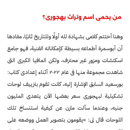
من يحمى اسم وتراث بهجورى؟
وهنا أختتم كلامى بشهادة لله أولًا وللتاريخ ثانيًا، مفادها
أن أبوسمرة أطماعه بسيطة كإمكاناته الفنية، فهو جامع
اسكتشات ومزور غير محترف، ولكن المافيا الكبرى التى
شاهدت مجموعة منها فى عام ٢٠٢٢ أثناء إعدادى كتاب:
بورسعيد السابق الإشارة إليه، كانت تقوم بتزييف لوحات
تشكيلية لبهجورى سعر بعضها الآن يتعدى المليون
جنيه، وعندما سألت مازن عن كيفية استنساخ تلك
اللوحات قال لى: «يقومون بتصوير العمل ووضعه على