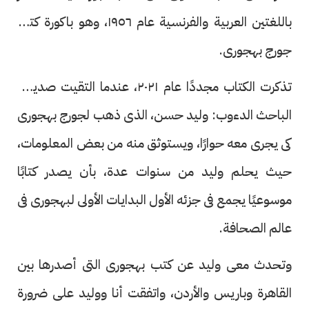
باللغتين العربية والفرنسية عام ١٩٥٦، وهو باكورة كتب
جورج بهجورى.
تذكرت الكتاب مجددًا عام ٢٠٢١، عندما التقيت صديقى
الباحث الدءوب: وليد حسن، الذى ذهب لجورج بهجورى
كى يجرى معه حوارًا، ويستوثق منه من بعض المعلومات،
حيث يحلم وليد من سنوات عدة، بأن يصدر كتابًا
موسوعيًا يجمع فى جزئه الأول البدايات الأولى لبهجورى فى
عالم الصحافة.
وتحدث معى وليد عن كتب بهجورى التى أصدرها بين
القاهرة وباريس والأردن، واتفقت أنا ووليد على ضرورة