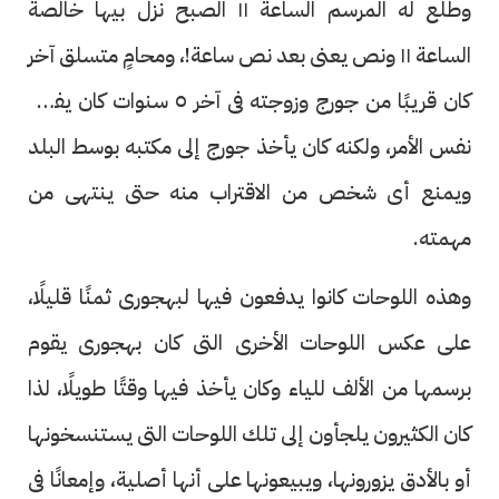
وطلع له المرسم الساعة ١١ الصبح نزل بيها خالصة
الساعة ١١ ونص يعنى بعد نص ساعة!، ومحامٍ متسلق آخر
كان قريبًا من جورج وزوجته فى آخر ٥ سنوات كان يفعل
نفس الأمر، ولكنه كان يأخذ جورج إلى مكتبه بوسط البلد
ويمنع أى شخص من الاقتراب منه حتى ينتهى من
مهمته.
وهذه اللوحات كانوا يدفعون فيها لبهجورى ثمنًا قليلًا،
على عكس اللوحات الأخرى التى كان بهجورى يقوم
برسمها من الألف للياء وكان يأخذ فيها وقتًا طويلًا، لذا
كان الكثيرون يلجأون إلى تلك اللوحات التى يستنسخونها
أو بالأدق يزورونها، ويبيعونها على أنها أصلية، وإمعانًا فى