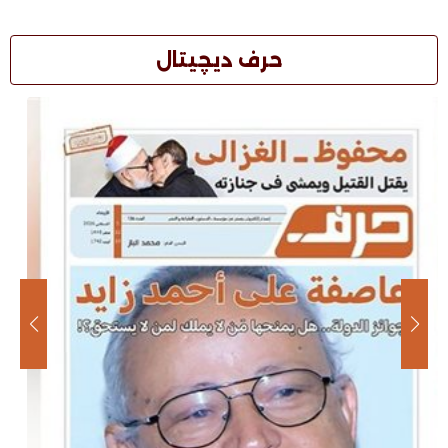
حرف ديچيتال