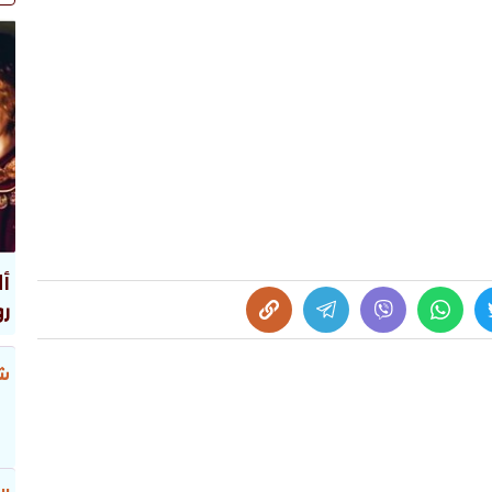
أل
رو
شر