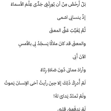
بَلْ أَرخَصُ مِنْ أن يُورِثَنِى جَدِّى عِلْمَ الأسماءْ
إذْ ينسانِى اسْمى
ثُمَّ يُغَيِّبُ عَنِّى المعنَى
حرف العدد 133
والمعنَى قد كانَ ملاكًا يَسجُدُ لِى بالأمسِ
الآنَ أَبَى
وأرادَ مماتى دُونَ صَلاةِ رِثاءْ
لَمْ أُدرِكْ ذَلِكَ إلا حِينَ رأيتُ أخى الإنسانَ يَموتُ
ولَمْ تَمتَدّ يَداىَ لهُ!
لَمْ يَدفَعنِى قلبى