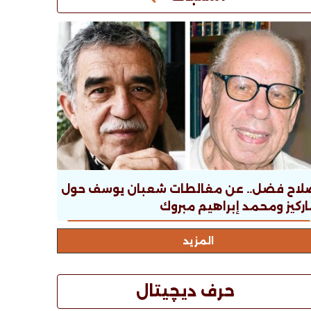
لاح فضل.. عن مغالطات شعبان يوسف حول
ركيز ومحمد إبراهيم مبروك
المزيد
حرف ديچيتال