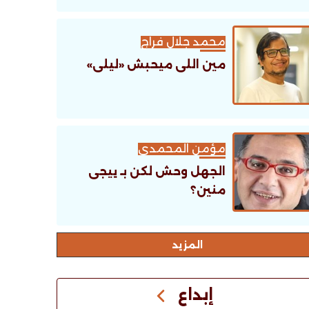
محمد جلال فراج
مين اللى ميحبش «ليلى»
مؤمن المحمدى
الجهل وحش لكن بـ ييجى
منين؟
اﻟﻤﺰﻳﺪ
إبداع