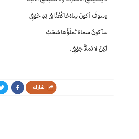
وسوفَ أكونُ سِلاحًا كُفْئًا فى يَدِ خَوْفِى
سأكونُ سماءً تَملَؤُها سُحُبٌ
لَكِنْ لا تَملَأُ جَوْفِى.
شارك