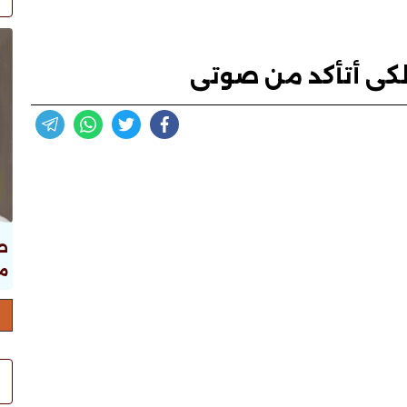
كى أتأكد من صوتى
ص
ما