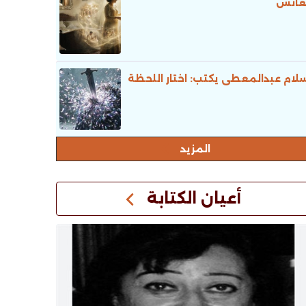
عانس
لام عبدالمعطى يكتب: اختار اللحظة
المزيد
أعيان الكتابة