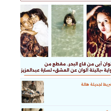
وان أبى من قاع البحر.. مقطع من
اية «باليتة ألوان عن العشق» لسارة عبدالعزيز
يط لجديلة هالة