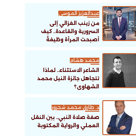
عبدالعزيز الموسى
من زينب الغزالي إلى
السرورية والقاعدة.. كيف
أصبحت المرأة وظيفةً
تنظيمية؟
محمد هشام
الشاعر الاستثناء.. لماذا
تتجاهل جائزة النيل محمد
الشهاوى؟
د. طارق محمد شحرور
صفة صلاة النبي.. بين النقل
العملي والرواية المكتوبة