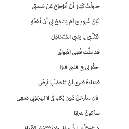
حاوَلْتُ كَثِيرًا أَنْ أَتَزَحزَحَ عَنْ صَمتِى
لَكِنَّ شُرودِىَ لَمْ يَسْمَحْ لِى أَنْ أَهْفُوْ
اقتُلْنِى يا زَمَنِى المُتَخاذِلَ
قد مَلَّت فَمِى الأبواقُ
احفُرْ لى فى قلبى قبرًا
فَدناءةُ قبرى لَنْ تَتَحَمَّلَها أرضٌ
الآنَ سأَرحَلُ دُونَ بُكاءٍ كَى لا يَهجُوَنِى دَمعِى
سأكونُ سَرابًا
لا يَتَخَيَّلُنِى الشُّعراءُ، ولا تَتَتَبَّعُنِى الأَنْباءُ