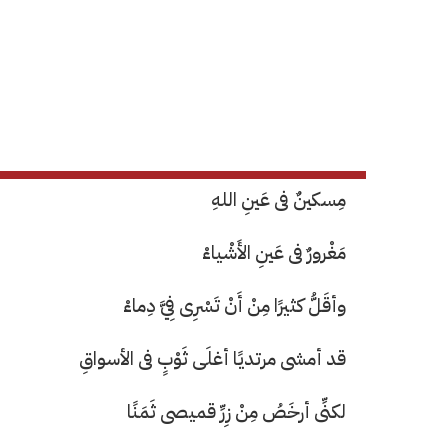
مِسكينٌ فى عَينِ اللهِ
مَغْرورٌ فى عَينِ الأَشْياءْ
وأقَلُّ كثيرًا مِنْ أَنْ تَسْرِى فِيَّ دِماءْ
قد أمشى مرتديًا أغلَى ثَوْبٍ فى الأسواقِ
لكنِّى أرخَصُ مِنْ زِرِّ قميصى ثَمَنًا