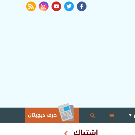
rss feed
instagram
youtube
twitter
facebook
 ▼
حرف ديچيتال
اشتباك