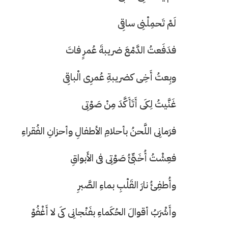
لَمْ تَحمِلْنِى ساقِى
فدَفَعتُ الدَّمْعَ ضريبةَ عُمرٍ فاتَ
وبِعتُ أَخِى كضريبةِ عُمرِى الْباقِى
غَنَّيتُ لِكَى أَتَأَكَّدَ مِنْ صَوْتِى
فرَمانِى اللَّحنُ بأحلامِ الأطفالِ وأحزانِ الفُقراءِ
فعِشْتُ أُخَبِّئُ صَوْتِى فى الأَبواقِ
وأُطفِئُ نارَ القَلْبِ بماءِ الصَّبرِ
وأَشْرَبُ أقوالَ الحُكَماءِ بفَنْجانِى كَى لا أَغْفُوْ