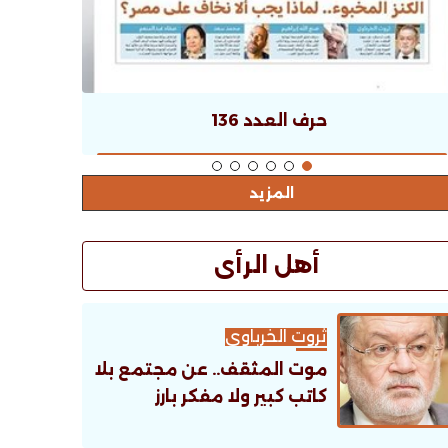
حرف العدد 136
المزيد
أهل الرأى
ثروت الخرباوى
موت المثقف.. عن مجتمع بلا
كاتب كبير ولا مفكر بارز