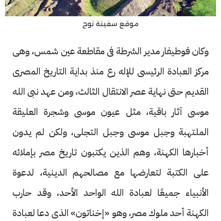
موقع سفينة نوح
وكان فوطيفار مدير الشرطة فى مقاطعة عين شمس، وهى
مركز العبادة الرئيسى للإله رع منذ بداية التاريخ المصرى
القديم حتى نهاية عصر الانتقال الثالث، ومن عهد نبى الله
موسى آثار باقية، مثل عيون موسى وشجرة العليقة
الملتهبة وجبل موسى وجبل التجلى، ولكن لم يدون
أخبارها الكهنة، وهم الذين يكتبون تاريخ مصر بإملائه
على الكتبة لتعارضها مع مصالحهم الدينية، لدعوة
الأنبياء جميعًا لعبادة الله الواحد الأحد، وقد حارب
الكهنة أحد ملوك مصر، وهو «إخناتون» الذى دعا لعبادة