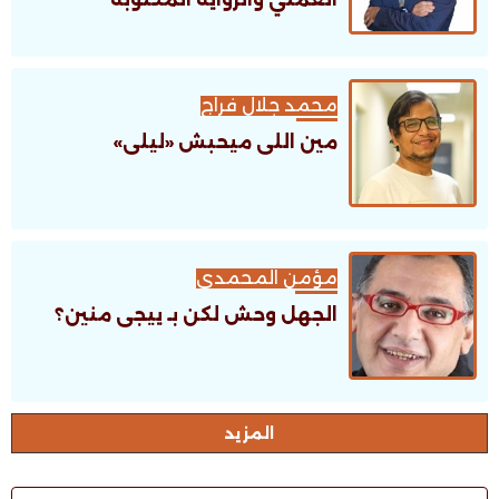
محمد جلال فراج
مين اللى ميحبش «ليلى»
مؤمن المحمدى
الجهل وحش لكن بـ ييجى منين؟
اﻟﻤﺰﻳﺪ