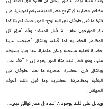
وبناءً عليه يؤكد الدكتور ريحان أن الفترة التى تفتقد إلى
مظاهر حضارية فى تاريخ مصر القديمة، رغم تدوينها، هى
فترة ما قبل طوفان نبى الله نوح- الذى حدث تقريبًا كما
ذكر المؤرخون عام ٥٠٠٠ قبل الميلاد- وقد أغرق كل
المظاهر الحضارية لما قبله، وبالتالى أصبحت لدينا
حضارة فعلية مسجلة ولكن مندثرة، عدا بقايا بسيطة
منها، وهو فخار نبتة مثلًا الذى يعود إلى ١٠ آلاف عام،
وبالتالى فإن الحضارة المصرية ما بعد الطوفان هى
الباقية بمظاهرها الحضارية وما قبل ذلك أغرقه
الطوفان.
ويدلل على ذلك بوجود ٨ أنبياء فى مصر كواقع دينى فى