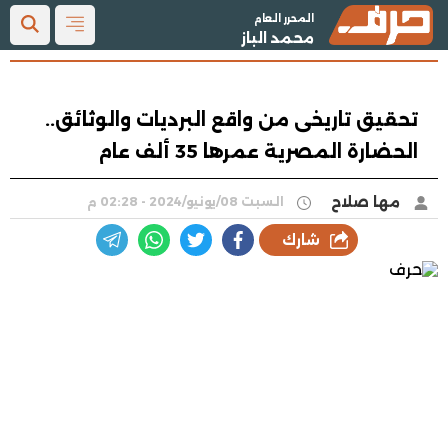
المحرر العام
محمد الباز
تحقيق تاريخى من واقع البرديات والوثائق..
الحضارة المصرية عمرها 35 ألف عام
مها صلاح
السبت 08/يونيو/2024 - 02:28 م
شارك