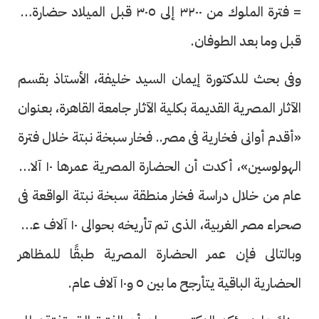
= فترة الملوك من ٣٢٠٠ إلى ٣٠٥ قبل الميلاد حضارة ما
قبل وما بعد الطوفان.
وفى بحث للدكتورة إيمان السيد خليفة، الأستاذ بقسم
الآثار المصرية القديمة بكلية الآثار جامعة القاهرة، بعنوان
«أقدم أوانى فخارية فى مصر.. فخار سبخة نبتة خلال فترة
الهولوسين»، أكدت أن الحضارة المصرية عمرها ١٠ آلاف
عام من خلال دراسة فخار منطقة سبخة نبتة الواقعة فى
صحراء مصر الغربية، الذى تم تأريخه بحوالى ١٠ آلاف عام،
وبالتالى فإن عمر الحضارة المصرية طبقًا للمظاهر
الحضارية الباقية يتأرجح ما بين ٥ و١٠ آلاف عام.