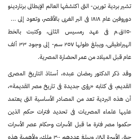
تشير بردية تورين- التى اكتشفها العالم الإيطالى برناردينو
دوروفين عام ١٨١٨ فى البر الغربى بالأقصر، وتعود إلى عام
١١٥٠ق.م فى عهد رمسيس الثانى، وكتبت بالخط
الهيراطيقى، ويبلغ طولها ٢٥٧ سم- إلى وجود ٣٣ ألف
عام قبل الميلاد من عمر الحضارة المصرية.
وقد ذكر الدكتور رمضان عبده، أستاذ التاريخ المصرى
القديم، فى كتابه «رؤى جديدة فى تاريخ مصر القديمة»،
أن هذه البردية تعد من المصادر الأساسية التى يعتمد
عليها علماء المصريات فى تحديد فترات حكم الذين
حكموا مصر فترة ما قبل الأسرات وحكام عصر الأسرات
حتى الأسرة الـ١٨، ويبلغ عددهم ٣٠٠ ملك، ولأهمية هذه