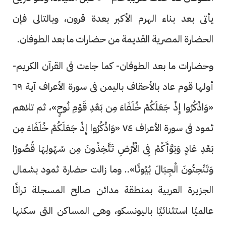
يأتى بعد بناء الهرم الأكبر بعدة قرون، وبالتالى فإن
الحضارة المصرية القديمة من حضارات ما بعد الطوفان.
وحضارات ما بعد الطوفان- كما جاءت فى القرآن الكريم-
أولها قوم عاد بالأحقاف باليمن فى سورة الأعراف آية ٦٩
«وَاذْكُرُوا إِذْ جَعَلَكُمْ خُلَفَاءَ مِن بَعْدِ قَوْمِ نُوحٍ»، ثم تلاهم
ثمود فى سورة الأعراف ٧٤ «وَاذْكُرُوا إِذْ جَعَلَكُمْ خُلَفَاءَ مِن
بَعْدِ عَادٍ وَبَوَّأَكُمْ فِى الْأَرْضِ تَتَّخِذُونَ مِن سُهُولِهَا قُصُورًا
وَتَنْحِتُونَ الْجِبَالَ بُيُوتًا».. وما زالت حضارة ثمود بشمال
الجزيرة العربية بمنطقة مدائن صالح المسجلة تراثًا
عالميًا استثنائيًا باليونسكو، وهى المساكن التى سكنها