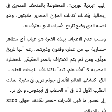
إليها «بردية تورين»، المحفوظة بالمتحف المصرى فى
إيطاليا، وكذلك كتابات المؤرخ المصرى مانيتون، وهو
نفسه الذى وضع تاريخ الأسرات الذى نعترف به.
وسبب عدم الاعتراف بهذه الفترة هو غياب أى مظاهر
حضارية لها من عمارة وفنون وغيرهما، رغم أنها تاريخ
موثّق، ومن ثم يتم الاعتراف بالعمر الحقيقى للحضارة
المصرية 5 آلاف عام، تبدأ باكتشاف اللوحات العاجية،
التى اكتشفها العالم الألمانى جونتر دراير، فى مقبرة الملك
العقرب الأول UJ فى أم الجعاب فى أبيدوس، والتى ترجع
إلى عصور ما قبل الأسرات «عصر نقادة» حوالى 3200
قبل الميلاد.