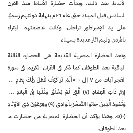
الأنباط بعد ذلك، وبدأت حضارة الأنباط منذ القرن
السادس قبل الميلاد حتى عام ١٠٦م بنهاية دولتهم رسميًا
على يد الإمبراطور تراجان، وكانت عاصمتهم البتراء
بالأردن ولهم آثار عديدة بسيناء.
وتعد الحضارة المصرية القديمة هى الحضارة الثالثة
الباقية بعد الطوفان كما ذكر فى القرآن الكريم فى سورة
الفجر آيات من ٧ إلى ١٠ «أَلَمْ تَرَ كَيْفَ فَعَلَ رَبُّكَ بِعَادٍ (٦)
إِرَمَ ذَاتِ الْعِمَادِ (٧) الَّتِى لَمْ يُخْلَقْ مِثْلُهَا فِى الْبِلادِ (٨)
وَثَمُودَ الَّذِينَ جَابُوا الصَّخْرَ بِالْوَادِى (٩) وَفِرْعَوْنَ ذِى الأوْتَادِ
(١٠)»، وهذا يؤكد أن الحضارة المصرية من حضارات ما
بعد الطوفان.