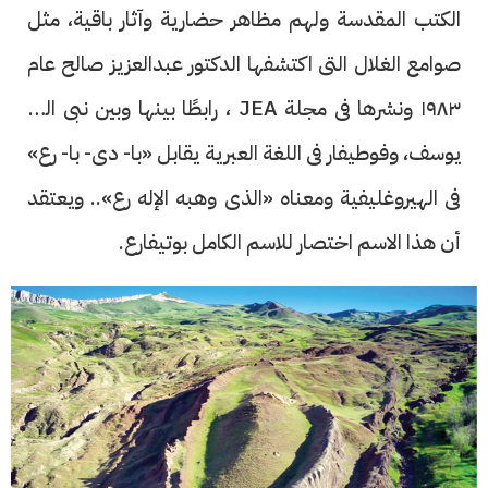
الكتب المقدسة ولهم مظاهر حضارية وآثار باقية، مثل
صوامع الغلال التى اكتشفها الدكتور عبدالعزيز صالح عام
١٩٨٣ ونشرها فى مجلة JEA ، رابطًا بينها وبين نبى الله
يوسف، وفوطيفار فى اللغة العبرية يقابل «با- دى- با- رع»
فى الهيروغليفية ومعناه «الذى وهبه الإله رع».. ويعتقد
أن هذا الاسم اختصار للاسم الكامل بوتيفارع.