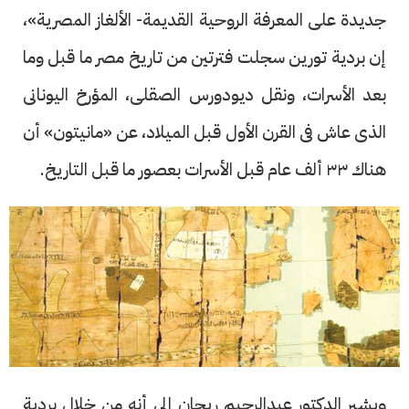
جديدة على المعرفة الروحية القديمة- الألغاز المصرية»،
إن بردية تورين سجلت فترتين من تاريخ مصر ما قبل وما
بعد الأسرات، ونقل ديودورس الصقلى، المؤرخ اليونانى
الذى عاش فى القرن الأول قبل الميلاد، عن «مانيتون» أن
هناك ٣٣ ألف عام قبل الأسرات بعصور ما قبل التاريخ.
ويشير الدكتور عبدالرحيم ريحان إلى أنه من خلال بردية