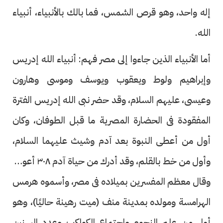
إله واحد، وهو قرص الشمس، فما بالك بالأنبياء، أنبياء
الله.
أما الأنبياء الذين جاءوا إلى مصر فهم: أنبياء الله إدريس
وإبراهيم ولوط ويعقوب ويوسف وموسى وهارون
وعيسى، عليهم السلام، وقد حضر نبى الله إدريس الفترة
المفقودة فى الحضارة المصرية ما قبل الطوفان، وكان
أول من أعطى النبوة بعد آدم وشيث عليهما السلام،
وأول من خط بالقلم، وقد أدرك من حياة آدم ٣٠٨ أعوام،
وقال معظم المفسرين بميلاده فى مصر، وأسموه هرمس
الهرامسة ومولده بمدينة منف (ميت رهينة حاليًا)، وهو
أول من علم النجوم واجتماع الكواكب وعدد السنين