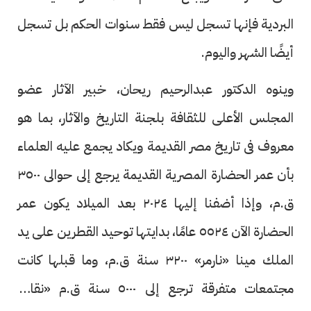
البردية فإنها تسجل ليس فقط سنوات الحكم بل تسجل
أيضًا الشهر واليوم.
وينوه الدكتور عبدالرحيم ريحان، خبير الآثار عضو
المجلس الأعلى للثقافة بلجنة التاريخ والآثار، بما هو
معروف فى تاريخ مصر القديمة ويكاد يجمع عليه العلماء
بأن عمر الحضارة المصرية القديمة يرجع إلى حوالى ٣٥٠٠
ق.م، وإذا أضفنا إليها ٢٠٢٤ بعد الميلاد يكون عمر
الحضارة الآن ٥٥٢٤ عامًا، بدايتها توحيد القطرين على يد
الملك مينا «نارمر» ٣٢٠٠ سنة ق.م، وما قبلها كانت
مجتمعات متفرقة ترجع إلى ٥٠٠٠ سنة ق.م «نقادة