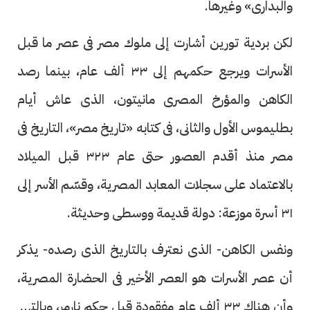
والبدارى» وغيرها.
لكن بردية تورين أشارت إلى ملوك مصر فى عصر ما قبل
الأسرات ويرجع حكمهم إلى ٣٣ ألف عام، بينما رصد
الكاهن والمؤرخ المصرى مانيتون، الذى عاش أيام
بطليموس الأول والثانى، فى كتابه «تاريخ مصر»، التاريخ فى
مصر منذ أقدم العصور حتى عام ٣٢٣ قبل الميلاد
بالاعتماد على سجلات المعابد المصرية، وقسّم الأسر إلى
٣١ أسرة موزعة: دولة قديمة ووسطى وحديثة.
ونفس الكاهن- الذى نعترف بالتاريخ الذى رصده- يذكر
أن عصر الأسرات هو العصر الأخير فى الحضارة المصرية،
وأن هناك ٣٣ ألف عام مفقودة قبل حكم نارمر، وبالتالى