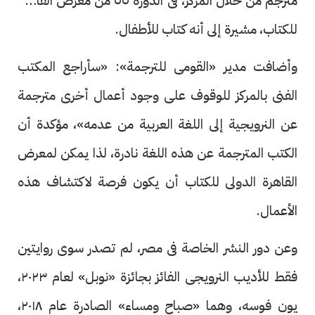
مُترجم من خلال المركز، فى الدورة ٥٥ من معرض القاهرة
للكتاب، مشيرة إلى أنه كتاب للأطفال.
وأضافت مدير «القومى للترجمة»: «سأراجع المكتب
الفنى بالمركز للوقوف على وجود أعمال أخرى مترجمة
عن النرويجية إلى اللغة العربية من عدمه»، مؤكدة أن
الكتب المترجمة عن هذه اللغة نادرة، لذا يمكن لمعرض
القاهرة الدولى للكتاب أن يكون فرصة لاكتشاف هذه
الأعمال.
وعن دور النشر الخاصة فى مصر، لم تصدر سوى روايتين
فقط للأديب النرويجى الفائز بجائزة «نوبل» لعام ٢٠٢٣،
يون فوسه، وهما «صباح ومساء» الصادرة عام ٢٠١٨،