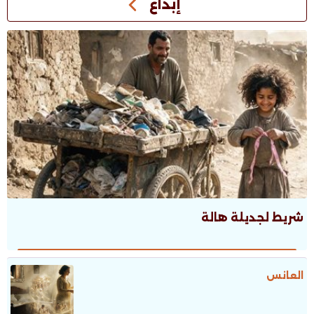
إبداع
شريط لجديلة هالة
العانس