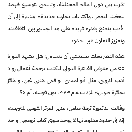
تقرب بين دول العالم المختلفة، وتسمح بتوسيع فهمنا
لبعضنا البعض، واكتساب تجارب جديدة»، مشيرة إلى أن
الأدب يتمتع بقدرة فريدة على مد الجسور بين الثقافات،
وتعزيز التعاون عبر الحدود.
هذه التصريحات تستدعى أن نتساءل: هل تشهد الدورة
٥٥ من معرض القاهرة الدولى للكتاب ترجمة أعمال رواد
أدب النرويج، مثل أبوالمسرح الواقعى هنريى غبن، والفائز
بجائزة «نوبل» للآداب عام ٢٠٢٣، يون فوسه، أم لا؟
وقالت الدكتورة كرمة سامى، مدير المركز القومى للترجمة،
إنه فى حدود معلوماتها لا يوجد سوى كتاب نرويجى واحد