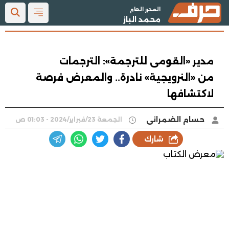
المحرر العام
محمد الباز
مدير «القومى للترجمة»: الترجمات
من «النرويجية» نادرة.. والمعرض فرصة
لاكتشافها
حسام الضمرانى
الجمعة 23/فبراير/2024 - 01:03 ص
شارك