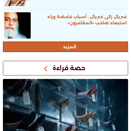
غبريال زكى غبريال.. أسباب غامضة وراء
استبعاد صاحب «المقامرون»
المزيد
حصة قراءة