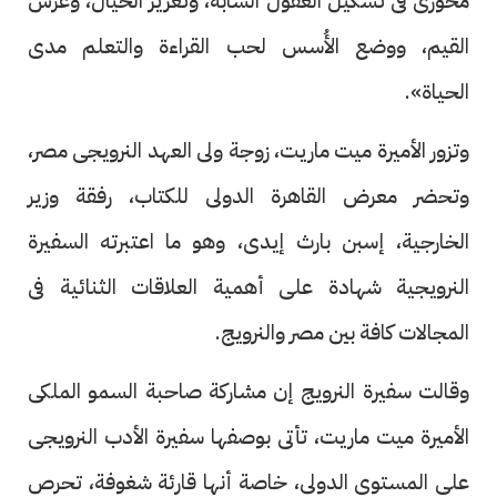
محورى فى تشكيل العقول الشابة، وتعزيز الخيال، وغرس
القيم، ووضع الأُسس لحب القراءة والتعلم مدى
الحياة».
وتزور الأميرة ميت ماريت، زوجة ولى العهد النرويجى مصر،
وتحضر معرض القاهرة الدولى للكتاب، رفقة وزير
الخارجية، إسبن بارث إيدى، وهو ما اعتبرته السفيرة
النرويجية شهادة على أهمية العلاقات الثنائية فى
المجالات كافة بين مصر والنرويج.
وقالت سفيرة النرويج إن مشاركة صاحبة السمو الملكى
الأميرة ميت ماريت، تأتى بوصفها سفيرة الأدب النرويجى
على المستوى الدولى، خاصة أنها قارئة شغوفة، تحرص