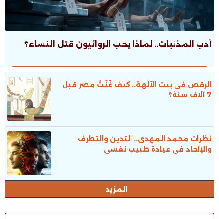
أدب المذنبات.. لماذا يحب الروائيون قتل النساء؟
الرقص فى بيت الآلهة.. كيف غَنَّتْ مصر قبل
7 آلاف سنة؟
نظرات محمد المهدى.. التدين والتطرف
والإلحاد فى عيادة طبيب نفسى
المزيد