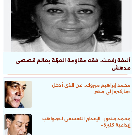
أليفة رفعت.. فقه مقاومة العزلة بعالم قصصى
مدهش
محمد إبراهيم مبروك.. عن الذى أدخل
«ماركيز» إلى مصر
محمد مندور.. الإعدام التعسفى لـ«مواهب
إبداعية كثيرة»