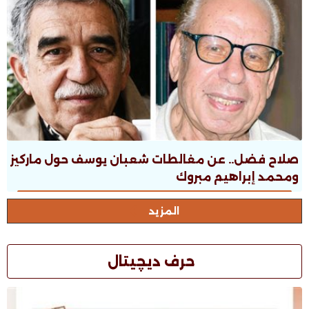
صلاح فضل.. عن مغالطات شعبان يوسف حول ماركيز
ومحمد إبراهيم مبروك
المزيد
حرف ديچيتال