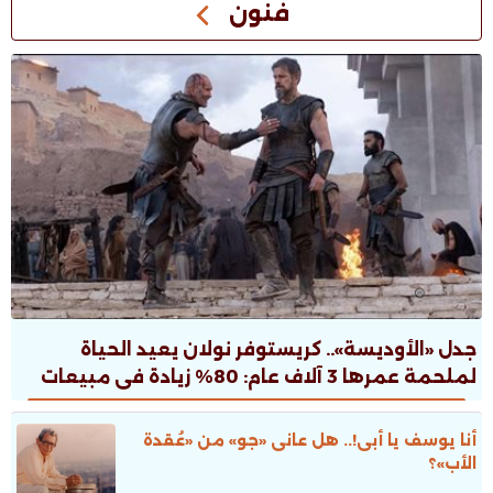
فنون
جدل «الأوديسة».. كريستوفر نولان يعيد الحياة
لملحمة عمرها 3 آلاف عام: 80% زيادة فى مبيعات
الطبعات.. ونقاش ثقافى صاخب
أنا يوسف يا أبى!.. هل عانى «جو» من «عُقدة
الأب»؟