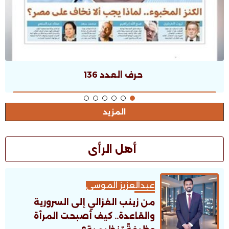
حرف العدد 135
المزيد
أهل الرأى
عبدالعزيز الموسى
من زينب الغزالي إلى السرورية
والقاعدة.. كيف أصبحت المرأة