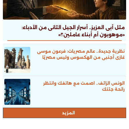
مثل أبى العزيز.. أسرار الجيل الثانى من الأدباء:
«موهوبون أم أبناء عاملين؟»
نظرية جديدة.. عالم مصريات: فرعون موسى
غازى أجنبى من الهكسوس وليس مصريًا
الونس الزائف.. اصمت مع هاتفك وانتظر
رائحة جثتك
المزيد