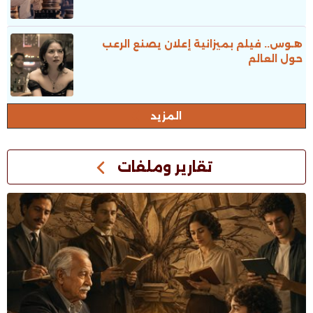
هـوس.. فيلم بميزانية إعلان يصنع الرعب
حول العالم
المزيد
تقارير وملفات