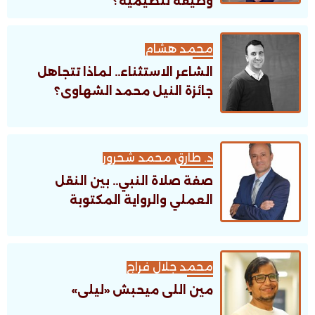
وظيفةً تنظيمية؟
محمد هشام
الشاعر الاستثناء.. لماذا تتجاهل
جائزة النيل محمد الشهاوى؟
د. طارق محمد شحرور
صفة صلاة النبي.. بين النقل
العملي والرواية المكتوبة
محمد جلال فراج
مين اللى ميحبش «ليلى»