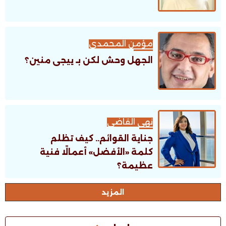
مؤمن المحمدى
الجهل وحش لكن بـ ييجى منين؟
نهى القاضى
جناية القوائم.. كيف تظلم
كلمة «الأفضل» أعمالًا فنية
عظيمة؟
اﻟﻤﺰﻳﺪ