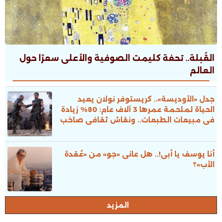
القُبلة.. تحفة كليمت الصوفية والأعلى سعرًا حول
العالم
جدل «الأوديسة».. كريستوفر نولان يعيد
الحياة لملحمة عمرها 3 آلاف عام: 80% زيادة
فى مبيعات الطبعات.. ونقاش ثقافى صاخب
أنا يوسف يا أبى!.. هل عانى «جو» من «عُقدة
الأب»؟
المزيد