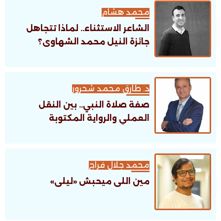
محمد هشام
الشاعر الاستثناء.. لماذا تتجاهل
جائزة النيل محمد الشهاوى؟
د. طارق محمد شحرور
صفة صلاة النبي.. بين النقل
العملي والرواية المكتوبة
محمد جلال فراج
مين اللى ميحبش «ليلى»