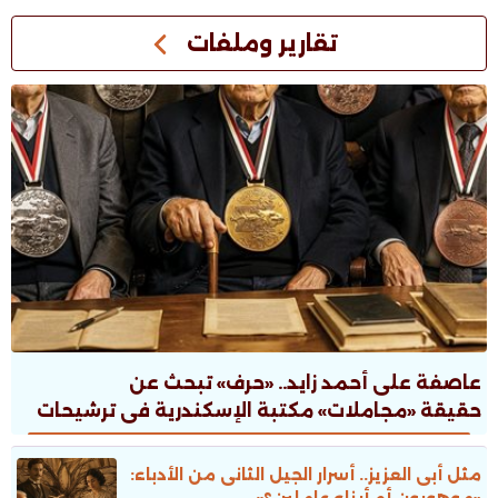
تقارير وملفات
عاصفة على أحمد زايد.. «حرف» تبحث عن
حقيقة «مجاملات» مكتبة الإسكندرية فى ترشيحات
جوائز الدولة
مثل أبى العزيز.. أسرار الجيل الثانى من الأدباء:
«موهوبون أم أبناء عاملين؟»