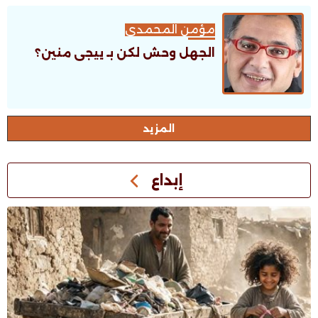
مؤمن المحمدى
الجهل وحش لكن بـ ييجى منين؟
اﻟﻤﺰﻳﺪ
إبداع