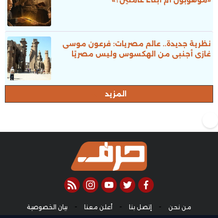
نظرية جديدة.. عالم مصريات: فرعون موسى
غازى أجنبى من الهكسوس وليس مصريًا
المزيد
rss feed
instagram
youtube
twitter
facebook
-
-
-
من نحن
إتصل بنا
أعلن معنا
بيان الخصوصية