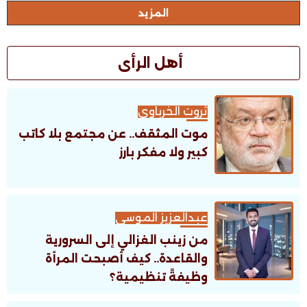
المزيد
أهل الرأى
ثروت الخرباوى
موت المثقف.. عن مجتمع بلا كاتب
كبير ولا مفكر بارز
عبدالعزيز الموسى
من زينب الغزالي إلى السرورية
والقاعدة.. كيف أصبحت المرأة
وظيفةً تنظيمية؟