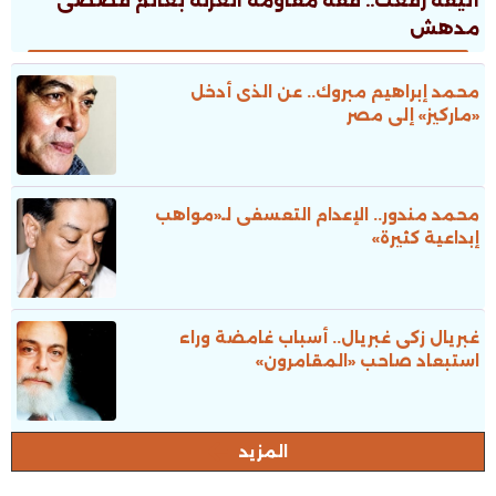
أليفة رفعت.. فقه مقاومة العزلة بعالم قصصى
مدهش
محمد إبراهيم مبروك.. عن الذى أدخل
«ماركيز» إلى مصر
محمد مندور.. الإعدام التعسفى لـ«مواهب
إبداعية كثيرة»
غبريال زكى غبريال.. أسباب غامضة وراء
استبعاد صاحب «المقامرون»
المزيد