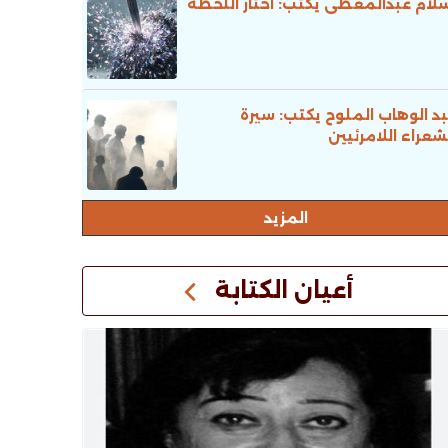
لام عبدالمعطى يكتب: اختار اللحظة
د الوهاب الملوح يكتب: سيرة
شعراء اللامرئيين
المزيد
أعيان الكتابة