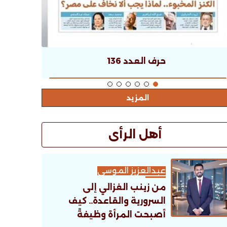
حرف العدد 136
المزيد
أهل الرأى
عبدالعزيز الموسى
من زينب الغزالي إلى
السرورية والقاعدة.. كيف
أصبحت المرأة وظيفةً