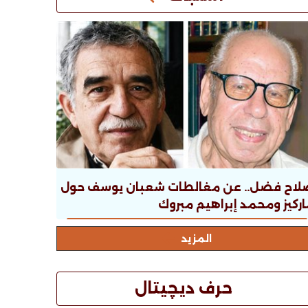
لاح فضل.. عن مغالطات شعبان يوسف حول
ركيز ومحمد إبراهيم مبروك
المزيد
حرف ديچيتال