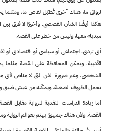
لروائى ما، هناك أخرى تُطبّل لقاص ما، ومثلما 
هكذا أيضًا الشأن القصصى. وأخيرًا لا فرق بين 
ميديا» معها، وليس من خطر على القصة.
أى تردى، اجتماعى أو سياسى أو اقتصادى أو ثقا
الأدبية. ويمكن المحافظة على القصة مثلما ي
الشخصى، وعبر ضرورة الفن التى لا مناص لأى مج
تحمل الظروف الصعبة، ويمكّنه من عيش ضيق وعن
أما زيادة الدراسات النقدية للرواية مقابل القص
القصة. ولأن هناك جمهورًا يهتم بعوالم الرواية وما
أسستُ جائزة «الملتقى للقصة القصيرة العربية»،