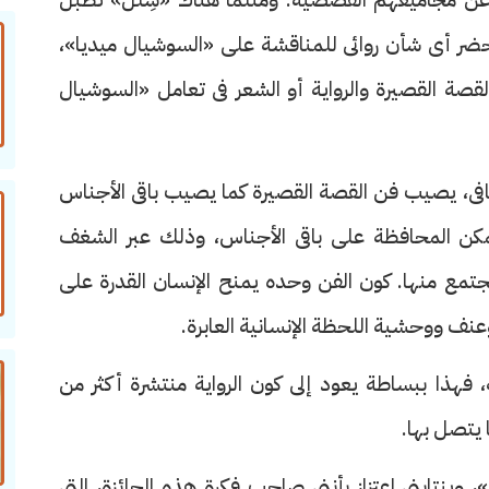
يحضر أى شأن روائى للمناقشة على «السوشيال ميديا»،
القصة القصيرة والرواية أو الشعر فى تعامل «السوشيال
فى، يصيب فن القصة القصيرة كما يصيب باقى الأجناس
مكن المحافظة على باقى الأجناس، وذلك عبر الشغف
تمع منها. كون الفن وحده يمنح الإنسان القدرة على
ف ووحشية اللحظة الإنسانية العابرة.
ة، فهذا ببساطة يعود إلى كون الرواية منتشرة أكثر من
 يتصل بها.
 وينتابنى اعتزاز بأننى صاحب فكرة هذه الجائزة، التى