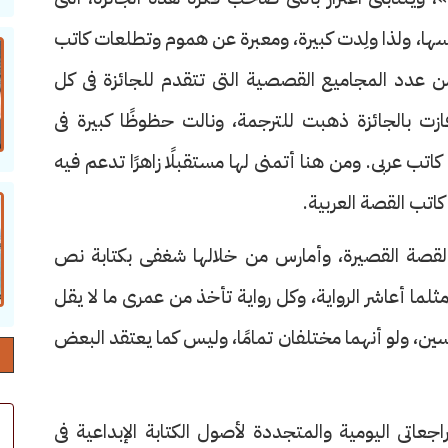
أسيسها، ولذا ولِدت كبيرة، ومعبرة عن هموم وتطلعات كاتب
 عدد المجاميع القصصية التى تتقدم للجائزة فى كل
زت بالجائزة ذهبت للترجمة، ونالت حظوظًا كبيرة فى
تب عربى. ومن هنا أتمنى لها مستقبلًا زاهرًا تدعم فيه
اتب القصة العربية.
لقصة القصيرة، وأمارس من خلالها شغفى بكتابة نص
أعاشر الرواية، وكل رواية تأخذ من عمرى ما لا يقل
سين، ولو أنهما مختلفان تمامًا، وليس كما يعتقد البعض
عاتى اليومية والمتجددة لأصول الكتابة الإبداعية فى