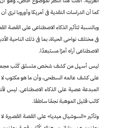
العربية. ألفت هنا النظر لموضوع خاص، وهو أن عدد
كما أن الدراسات النقدية فى أمريكا وأوروبا ترى أ
وبالنسبة لتأثير الذكاء الاصطناعى على القصة ال
حرف العدد 133
فى مختلف نواحى الحياة، بما فى ذلك الناحية ال
الاصطناعى أراه أمرًا مستبعدًا.
ليس أسهل من كشف شخص متسلق كَتَب مجموعة ع
على كشف عالمه السطحى، وأن ما هو مكتوب لا ينت
المبدعة عصية على الذكاء الاصطناعى. ليس لأنه 
كاتب قليل الموهبة نجمًا ساطعًا.
وتأثير «السوشيال ميديا» على القصة القصيرة لا يخت
يعلنون عن رواياتهم، هناك كُتّاب قصة يعلنون