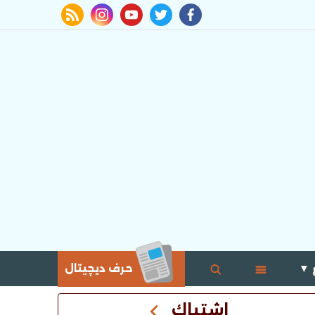
rss feed
instagram
youtube
twitter
facebook
 ▼
حرف ديچيتال
اشتباك