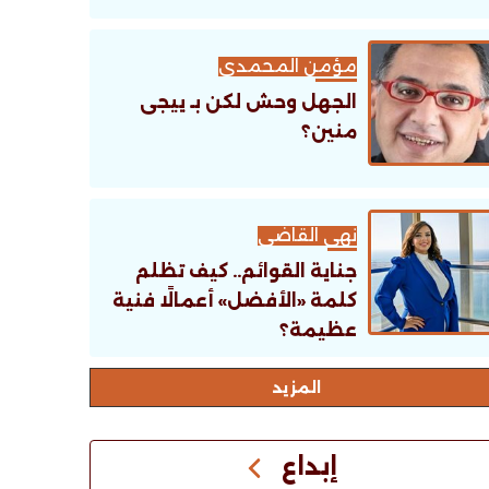
مؤمن المحمدى
الجهل وحش لكن بـ ييجى
منين؟
نهى القاضى
جناية القوائم.. كيف تظلم
كلمة «الأفضل» أعمالًا فنية
عظيمة؟
اﻟﻤﺰﻳﺪ
إبداع