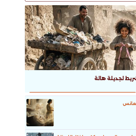
ريط لجديلة هالة
عانس