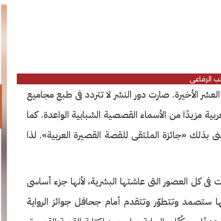
ب الرفاعى
لعشر الأخيرة. صارت دور النشر لا تتردد فى طبع مجاميع
ية مزيدًا من الأسماء القصصية الشبابية الواعدة. كما
 بذلك «جائزة الملتقى للقصة القصيرة العربية». لذا
فى كل العصور التى عاشتها البشرية، لأنها جزء أساسى
ها ستصمد وتتطوّر وتتقدم أمام جحافل جوائز الرواية