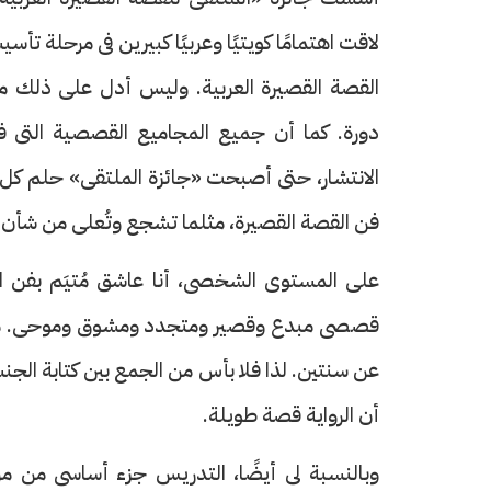
لاقت اهتمامًا كويتيًا وعربيًا كبيرين فى مرحلة ت
القصة القصيرة العربية. وليس أدل على ذلك من
دورة. كما أن جميع المجاميع القصصية التى فا
الانتشار، حتى أصبحت «جائزة الملتقى» حلم كل كا
فن القصة القصيرة، مثلما تشجع وتُعلى من شأن ك
على المستوى الشخصى، أنا عاشق مُتيَم بفن ا
قصصى مبدع وقصير ومتجدد ومشوق وموحى. مثلما 
عن سنتين. لذا فلا بأس من الجمع بين كتابة الجن
أن الرواية قصة طويلة.
وبالنسبة لى أيضًا، التدريس جزء أساسى من مراج