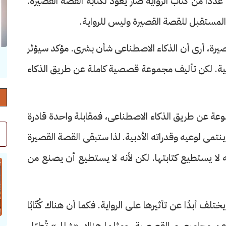
ًا من كُتّاب الرواية صار يعود لكتابة القصة القصيرة.
ن المستقبل للقصة القصيرة وليس للرواية.
قصيرة، أرى أن الذكاء الاصطناعى شأن بشرى. مؤكد سيؤثر
حرف العدد 132
أدبية. لكن تأليف مجموعة قصصية كاملة عن طريق الذكاء
ن طريق الذكاء الاصطناعى، فمقابلة واحدة قادرة
مى لوعيه وقدراته الأدبية. لذا ستبقى القصة القصيرة
لا يستطيع كتابتها. لكن لأنه لا يستطيع أن يصنع من
لف أبدًا عن تأثيرها على الرواية. فكما أن هناك كُتّابًا
 عن مجاميعهم القصصية. ومثلما هناك «شِلل» تُطبّل