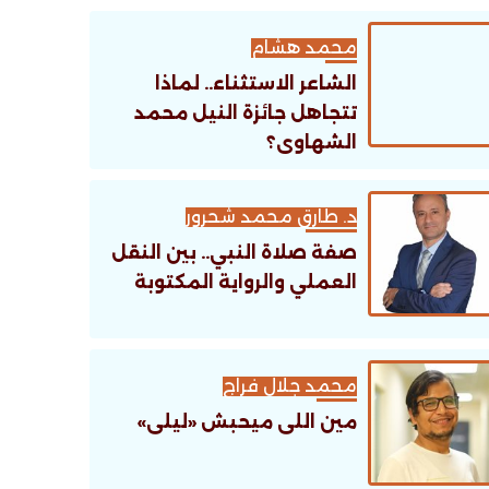
تنظيمية؟
محمد هشام
الشاعر الاستثناء.. لماذا
تتجاهل جائزة النيل محمد
الشهاوى؟
د. طارق محمد شحرور
صفة صلاة النبي.. بين النقل
العملي والرواية المكتوبة
محمد جلال فراج
مين اللى ميحبش «ليلى»