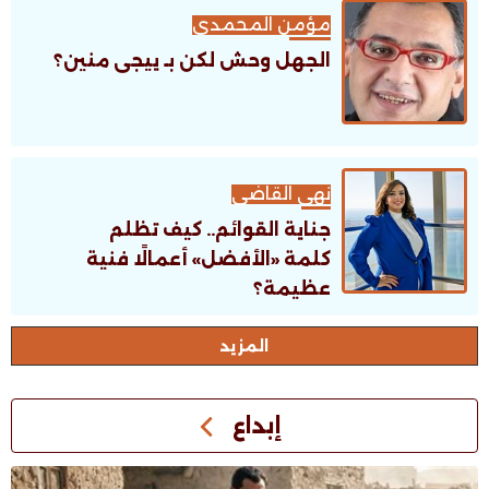
مؤمن المحمدى
الجهل وحش لكن بـ ييجى منين؟
نهى القاضى
جناية القوائم.. كيف تظلم
كلمة «الأفضل» أعمالًا فنية
عظيمة؟
اﻟﻤﺰﻳﺪ
إبداع