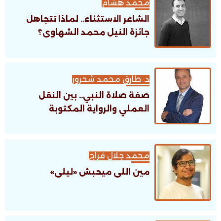
محمد هشام
الشاعر الاستثناء.. لماذا تتجاهل
جائزة النيل محمد الشهاوى؟
د. طارق محمد شحرور
صفة صلاة النبي.. بين النقل
العملي والرواية المكتوبة
محمد جلال فراج
مين اللى ميحبش «ليلى»