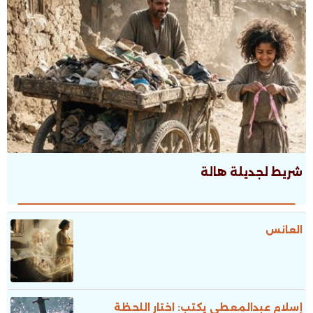
شريط لجديلة هالة
العانس
إسلام عبدالمعطى يكتب: اختار اللحظة