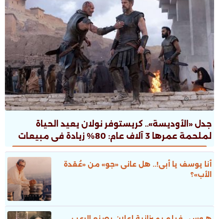
جدل «الأوديسة».. كريستوفر نولان يعيد الحياة
لملحمة عمرها 3 آلاف عام: 80% زيادة فى مبيعات
الطبعات.. ونقاش ثقافى صاخب
أنا يوسف يا أبى!.. هل عانى «جو» من «عُقدة
الأب»؟
هـوس.. فيلم بميزانية إعلان يصنع الرعب