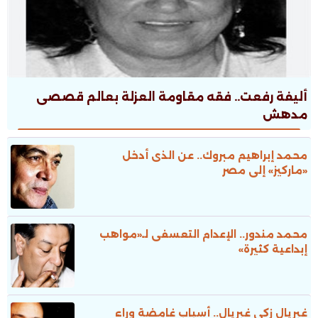
أليفة رفعت.. فقه مقاومة العزلة بعالم قصصى
مدهش
محمد إبراهيم مبروك.. عن الذى أدخل
«ماركيز» إلى مصر
محمد مندور.. الإعدام التعسفى لـ«مواهب
إبداعية كثيرة»
غبريال زكى غبريال.. أسباب غامضة وراء