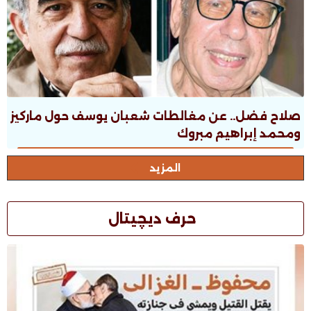
صلاح فضل.. عن مغالطات شعبان يوسف حول ماركيز
ومحمد إبراهيم مبروك
المزيد
حرف ديچيتال