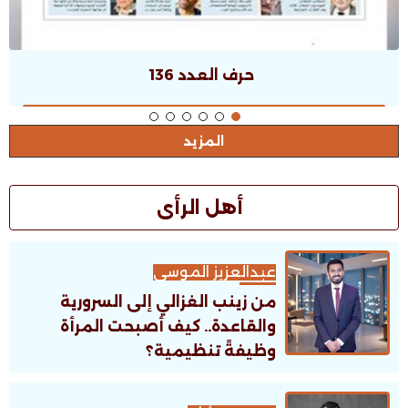
حرف العدد 135
المزيد
أهل الرأى
عبدالعزيز الموسى
من زينب الغزالي إلى السرورية
والقاعدة.. كيف أصبحت المرأة
وظيفةً تنظيمية؟