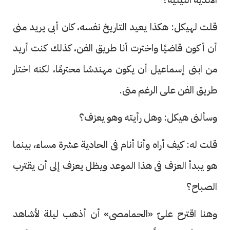
قلت لهيكل: هكذا يعيد التاريخ نفسه، كان أبى يريد منى
أن أكون قاضيًا واخترت أنا طريق الفن، كذلك كنت أريد
من ابنى إسماعيل أن يكون مهندسًا محترمًا، لكنه اختار
طريق الفن على الرغم منى.
وسألنى هيكل: وهل رأيته وهو يعزف؟
قلت له: كيف أراه وأنا أنام فى الحادية عشرة مساء، بينما
هو يبدأ العزف فى هذا الموعد ويظل يعزف إلى أن يقترب
الصباح؟
وهنا اقترح علىّ «الحمامصى» أن أذهب ليلة لأشاهد