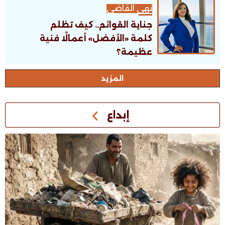
نهى القاضى
جناية القوائم.. كيف تظلم
كلمة «الأفضل» أعمالًا فنية
عظيمة؟
اﻟﻤﺰﻳﺪ
إبداع