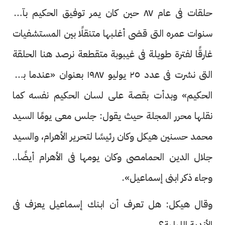
حلقات فى عام ٨٧ حين كان يمر توفيق الحكيم بآخر
سنوات عمره التى قضى أغلبها متنقلًا بين المستشفيات
غارقًا لفترة طويلة فى غيبوبة متقطعة نرصد هنا الحلقة
التى نشرت فى عدد ٢٥ يوليو ١٩٨٧ بعنوان «عندما بكى
الحكيم» وبدأت بقصة على لسان الحكيم نفسه كما
نقلها محرر المجلة حيث يقول: جلس معى يومًا السيد
محمد حسنين هيكل وكان رئيسًا لتحرير الأهرام، والسيد
جلال الدين الحمامصى وكان يومها فى الأهرام أيضًا..
وجاء ذكر ابنى إسماعيل».
وقال هيكل: هل تعرف أن ابنك إسماعيل يعزف فى
الأندية الليلية؟