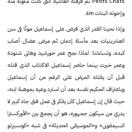
Petits Chats ثم فرقته العائلية التى كانت مكونة منه
وإخوته البنات ٤m.
وإذا نحينا القدر الذى فرض على إسماعيل موتًا فى سن
العشرينيات بعد مأساة إدمان ثم مرض عضال أصاب
كبده، وتساءلنا: لماذا نجح عمر خورشيد وهانى شنودة
وعمر خيرت بينما حاصر إسماعيل الاكتئاب الذى قتله
قبل أن يقتله المرض على الرغم من أن إسماعيل
وباعتراف الحكيم نفسه بعد أن استرد وعيه بموهبة ابنه،
حيث قال إن إسماعيل كان يفكر فى عمل فنى جاد كبير لا
يدرى من سيكون جمهوره، هو أن يجمع بين «الأوركسترا
السيمفونى» و«الموسيقى الحديثة» فى شبه «كونسيرتو