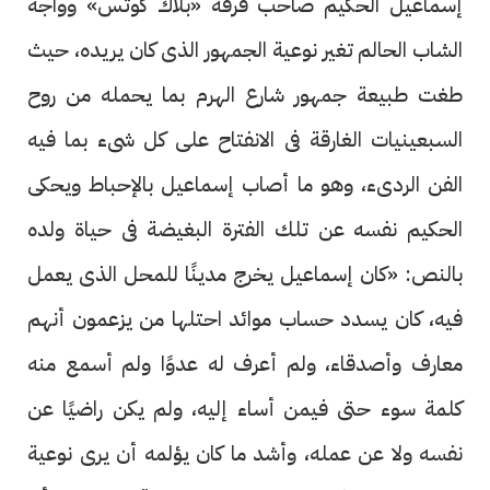
إسماعيل الحكيم صاحب فرقة «بلاك كوتس» وواجه
الشاب الحالم تغير نوعية الجمهور الذى كان يريده، حيث
طغت طبيعة جمهور شارع الهرم بما يحمله من روح
السبعينيات الغارقة فى الانفتاح على كل شىء بما فيه
الفن الردىء، وهو ما أصاب إسماعيل بالإحباط ويحكى
الحكيم نفسه عن تلك الفترة البغيضة فى حياة ولده
بالنص: «كان إسماعيل يخرج مدينًا للمحل الذى يعمل
فيه، كان يسدد حساب موائد احتلها من يزعمون أنهم
معارف وأصدقاء، ولم أعرف له عدوًا ولم أسمع منه
كلمة سوء حتى فيمن أساء إليه، ولم يكن راضيًا عن
نفسه ولا عن عمله، وأشد ما كان يؤلمه أن يرى نوعية