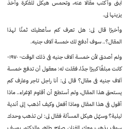
ابنى وأكتب مقالًا عنه، وتحمس هيكل للفكرة وأخذ
يزينها لى.
وأخيرًا قال لى: هل تعرف كم سأعطيك ثمنًا لهذا
المقال؟.. سوف أدفع لك خمسة آلاف جنيه.
ولم أصدق لأن خمسة آلاف جنيه فى ذلك الوقت- ١٩٧٠-
كانت مبلغًا كبيرًا جدًا، فقلت له: معقول أن تدفع خمسة
آلاف جنيه فى مقال؟ قال لى: أنا راجل تاجر وعارف كم
يستحق هذا المقال، ولم أستطع أن أقاوم الإغراء.. ماذا
أقول فى هذا المقال وماذا أفعل وكيف أذهب إلى أندية
ليلية؟ وسهّل هيكل المسألة فقال لى: لن تذهب وحدك
سوف يذهب معك الفنان صلاح طاهر والدكتور يوسف