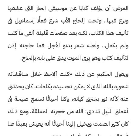
المرض أن يؤلف كتابًا عن موسيقى الجاز التى عشقها
وبرع فيها.. وتحت إلحاح الأب شرع فعلًا إسماعيل فى
تأليف هذا الكتاب، لكنه بعد صفحات قليلة ألقى ما كتب
ولم يكمل.. ولعله شعر بدنو الأجل فما حاجته إذن
لتأليف كتاب وهو يرى الموت يدق على بابه بإلحاح.
ويقول الحكيم عن ذلك «كنت ألاحظ خلال مناقشاته
شعوره بالله الذى لا يمكن تجسيده بكلمات، كان يحدثنى
عنه كأنه نور يخترق كيانه، وكنا أحيانًا نسمع صيحة فى
أعماق الليل تنادى: الله من حجرته المغلقة، ومع ذلك
كان كثير الصمت ويخيل إلينا أحيانًا أنه يعيش بعيدًا عنا