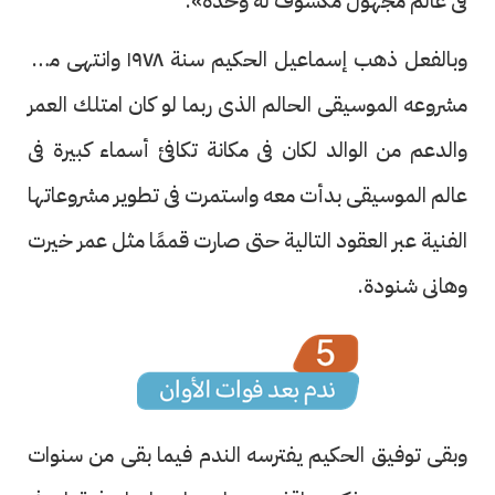
فى عالم مجهول مكشوف له وحده».
وبالفعل ذهب إسماعيل الحكيم سنة ١٩٧٨ وانتهى معه
مشروعه الموسيقى الحالم الذى ربما لو كان امتلك العمر
والدعم من الوالد لكان فى مكانة تكافئ أسماء كبيرة فى
عالم الموسيقى بدأت معه واستمرت فى تطوير مشروعاتها
الفنية عبر العقود التالية حتى صارت قممًا مثل عمر خيرت
وهانى شنودة.
وبقى توفيق الحكيم يفترسه الندم فيما بقى من سنوات