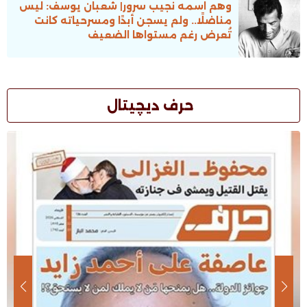
وهم اسمه نجيب سرور| شعبان يوسف: ليس
مناضلًا.. ولم يسجن أبدًا ومسرحياته كانت
تُعرض رغم مستواها الضعيف
حرف ديچيتال