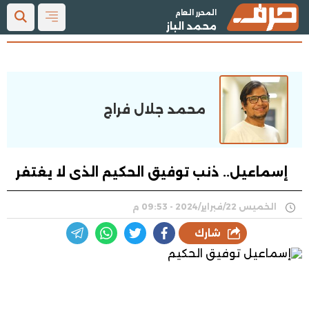
المحرر العام
محمد الباز
محمد جلال فراج
إسماعيل.. ذنب توفيق الحكيم الذى لا يغتفر
الخميس 22/فبراير/2024 - 09:53 م
شارك