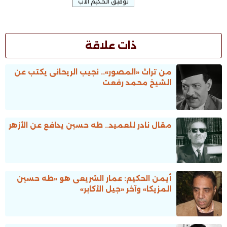
توفيق الحكيم الأب
ذات علاقة
من تراث «المصور».. نجيب الريحانى يكتب عن
الشيخ محمد رفعت
مقال نادر للعميد.. طه حسين يدافع عن الأزهر
أيمن الحكيم: عمار الشريعى هو «طه حسين
المزيكا» وآخر «جيل الأكابر»