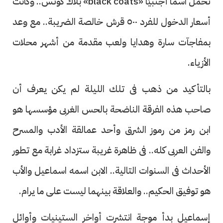
تحمل اسمًا أجنبيًا «black coats» بلاك كوتس.. وكانت
أسعار الدخول للفرد ٥٠٠ قرش خالصة الضريبة.. مع وعد
بمفاجآت سارة وهدايا ولعب مقدمة من أشهر محلات
الأزياء.
بالتأكيد من ذهب فى تلك الليلة لم يكن يعرف أن
صاحب هذه الفرقة الناضحة بالحس الغربى مؤسسها هو
ابن رمز من رموز الشرق وأحد عمالقة الأدب والمسرح
والفن العربى كله.. فى ظاهرة غريبة ستزداد غرابة مع تطور
الأحداث فى السنوات التالية.. الابن اسمه اسماعيل والأب
هو توفيق الحكيم.. والعلاقة بينهما ليست على ما يرام.
إسماعيل بدأ موجة انتشرت أواخر الستينيات وأوائل