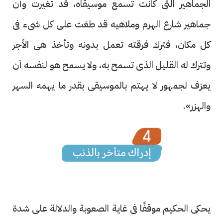
الجماهير التى كانت تسمع موسيقاه، قد تغيرت وأن
جماهير شارع الهرم وملاهيه قد طغت على كل شىء فى
كل مكان، فترك فرقته تعمل بدونه وتأخذ هى الأجر
وتترك له القليل الذى تسمح به، ولا يسمح هو لنفسه أن
يعزف لجمهور لا يهتم بالموسيقى بقدر ما يهمه السهر
والهزر».
يحكى الحكيم موقفًا فى غاية الصعوبة والدلالة على شدة