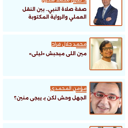
صفة صلاة النبي.. بين النقل
العملي والرواية المكتوبة
محمد جلال فراج
مين اللى ميحبش «ليلى»
مؤمن المحمدى
الجهل وحش لكن بـ ييجى منين؟