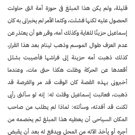
قليلة، ولم يكن هذا المبلغ فى حوزة أمة التى حاولت
الحصول عليه لكنها فشلت، وكتما الأمر لم يخبرانى به كان
إسماعيل حزينًا للغاية وكذلك أمه، وقرر هو أن يعتذر عن
عدم العزف طوال الموسم وذهب لينام بعد هذا القرار،
كذلك ذهبت أمه حزينة إلى فراشها فأصيبت بشلل
أقعدها عن الحركة وظلت هكذا حتى مات، وعندما
أخبرونى بهذه القصة كان الوقت قد مر والفرصة قد
ذهبت، فعاتبت إسماعيل وقلت له: إنه لو سألنى رأيى
لكنت قد أفدته، وسألته: لماذا لم يطلب من صاحب
المكان السياحى أن يعطيه هذا المبلغ ثم يخصمه من
أجره أو يأخذ الآله من المحل ويدفع له بعد أن يقبض