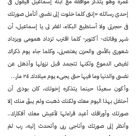
عمره وهو يتذكر مواقفه مع ابنه إسماعيل فيقول فى
إحدى رسائله «إننى كلما خلوت إلى نفسى أتأمل صورتك
فى حجرتى ولا أستطيع البكاء، اغفر لى يا إسماعيل، أن
شهر وفاتك- أكتوبر- كلما اقترب تزداد همومى ويزداد
شعورى بالأسى والحزن يعتصرنى، وكلما جاء يوم ذكراك
تفيض الدموع ولكنها تتجمد قبل نزولها وأذهل عن
نفسى والدنيا وما فيها حتى يجىء يوم ميلادك ٢٤ مارس،
وأكون سعيدًا حينما يتذكره إخوتك، كان بودى أن
أحتفل بهذا اليوم معك ولكنك ذهبت ولم يبقَ منك إلا
صورتك وأوراقك أعيد قراءتها لأعيش معك أفكارك..
وأنظر إلى صورتك وأناجى ربى وأتحدث إليه، رب لمَ