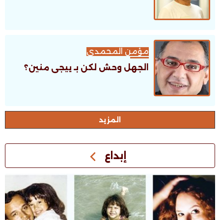
مؤمن المحمدى
الجهل وحش لكن بـ ييجى منين؟
اﻟﻤﺰﻳﺪ
إبداع