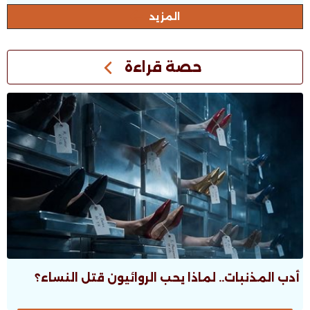
المزيد
حصة قراءة
أدب المذنبات.. لماذا يحب الروائيون قتل النساء؟