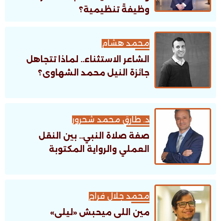
وظيفةً تنظيمية؟
محمد هشام
الشاعر الاستثناء.. لماذا تتجاهل
جائزة النيل محمد الشهاوى؟
د. طارق محمد شحرور
صفة صلاة النبي.. بين النقل
العملي والرواية المكتوبة
محمد جلال فراج
مين اللى ميحبش «ليلى»