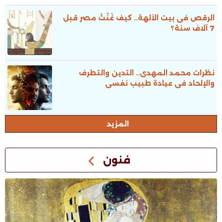
الرقص فى بيت الآلهة.. كيف غَنَّتْ مصر قبل
7 آلاف سنة؟
نظرات محمد المهدى.. التدين والتطرف
والإلحاد فى عيادة طبيب نفسى
المزيد
فنون