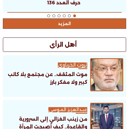
حرف العدد 135
المزيد
أهل الرأى
ثروت الخرباوى
موت المثقف.. عن مجتمع بلا كاتب
كبير ولا مفكر بارز
عبدالعزيز الموسى
من زينب الغزالي إلى السرورية
والقاعدة.. كيف أصبحت المرأة