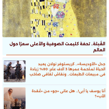
القُبلة.. تحفة كليمت الصوفية والأعلى سعرًا حول
العالم
جدل «الأوديسة».. كريستوفر نولان يعيد
الحياة لملحمة عمرها 3 آلاف عام: 80% زيادة
فى مبيعات الطبعات.. ونقاش ثقافى صاخب
أنا يوسف يا أبى!.. هل عانى «جو» من «عُقدة
الأب»؟