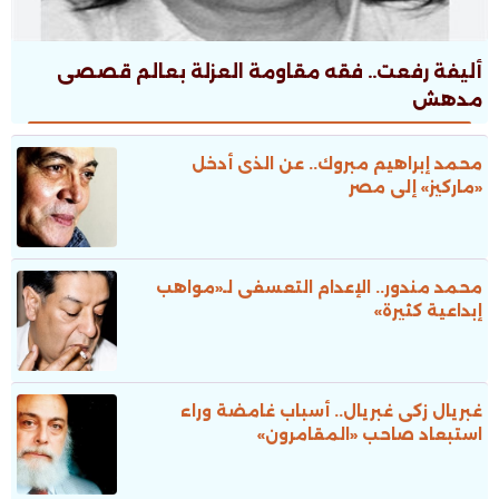
أليفة رفعت.. فقه مقاومة العزلة بعالم قصصى
مدهش
محمد إبراهيم مبروك.. عن الذى أدخل
«ماركيز» إلى مصر
محمد مندور.. الإعدام التعسفى لـ«مواهب
إبداعية كثيرة»
غبريال زكى غبريال.. أسباب غامضة وراء
استبعاد صاحب «المقامرون»