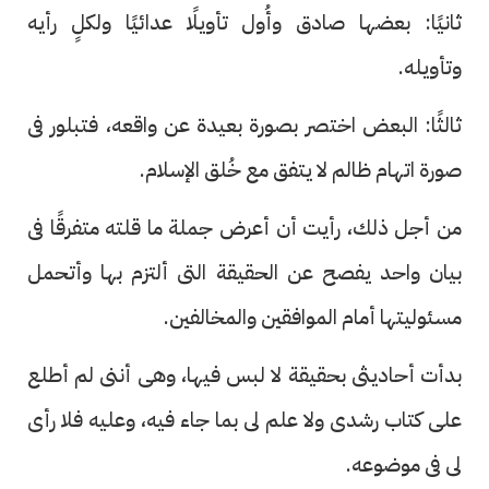
ثانيًا: بعضها صادق وأُول تأويلًا عدائيًا ولكلٍ رأيه
وتأويله.
ثالثًا: البعض اختصر بصورة بعيدة عن واقعه، فتبلور فى
صورة اتهام ظالم لا يتفق مع خُلق الإسلام.
من أجل ذلك، رأيت أن أعرض جملة ما قلته متفرقًا فى
بيان واحد يفصح عن الحقيقة التى ألتزم بها وأتحمل
مسئوليتها أمام الموافقين والمخالفين.
بدأت أحاديثى بحقيقة لا لبس فيها، وهى أننى لم أطلع
على كتاب رشدى ولا علم لى بما جاء فيه، وعليه فلا رأى
لى فى موضوعه.