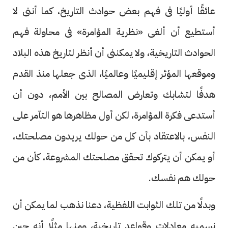
عائقًا أوليًا فى فهم بعض حوادث التاريخ، كما أننى لا
أستطيع أن ألغى «نظرية المؤامرة» فى محاولة فهم
الحوادث التاريخية، ولا يمكننى أن أنظر لتاريخ هذه البلاد
وموقعها المؤثر إقليميًا وعالميًا، الذى جعلها منذ القدم
هدفًا لتشابك وتعارض المصالح بين الأمم، دون أن
أستدعى فكرة المؤامرة، لكن أول مظاهرها هو التآمر على
النفس، بالاعتقاد بأن كل من حولك يريدون مصلحتك،
أو يمكن أن يتركوك تحقق مصلحتك المشروعة، كأن من
حولك هم نفسك.
وبدلًا من تلك الثوابت اللفظية، دعنا نذهب لما يمكن أن
نسميه معادلات وقواعد تاريخية، ومنها مثلًا أنه حين