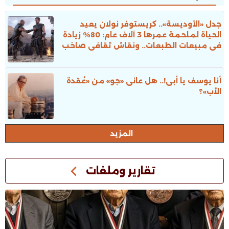
جدل «الأوديسة».. كريستوفر نولان يعيد
الحياة لملحمة عمرها 3 آلاف عام: 80% زيادة
فى مبيعات الطبعات.. ونقاش ثقافى صاخب
أنا يوسف يا أبى!.. هل عانى «جو» من «عُقدة
الأب»؟
المزيد
تقارير وملفات