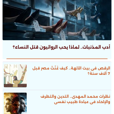
أدب المذنبات.. لماذا يحب الروائيون قتل النساء؟
الرقص فى بيت الآلهة.. كيف غَنَّتْ مصر قبل
7 آلاف سنة؟
نظرات محمد المهدى.. التدين والتطرف
والإلحاد فى عيادة طبيب نفسى