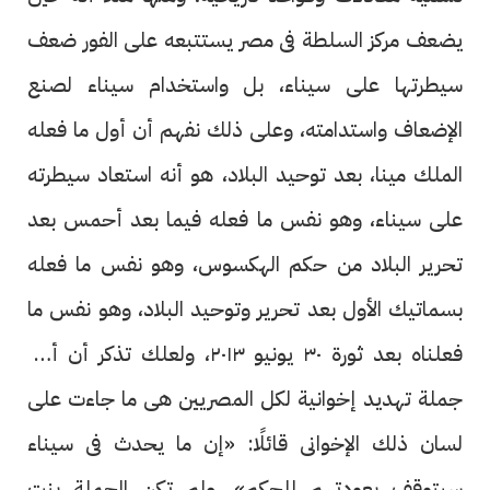
يضعف مركز السلطة فى مصر يستتبعه على الفور ضعف
سيطرتها على سيناء، بل واستخدام سيناء لصنع
الإضعاف واستدامته، وعلى ذلك نفهم أن أول ما فعله
الملك مينا، بعد توحيد البلاد، هو أنه استعاد سيطرته
على سيناء، وهو نفس ما فعله فيما بعد أحمس بعد
تحرير البلاد من حكم الهكسوس، وهو نفس ما فعله
بسماتيك الأول بعد تحرير وتوحيد البلاد، وهو نفس ما
فعلناه بعد ثورة ٣٠ يونيو ٢٠١٣، ولعلك تذكر أن أول
جملة تهديد إخوانية لكل المصريين هى ما جاءت على
لسان ذلك الإخوانى قائلًا: «إن ما يحدث فى سيناء
سيتوقف بعودتهم للحكم»، ولم تكن الجملة بنت