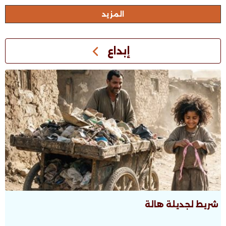
اﻟﻤﺰﻳﺪ
إبداع
شريط لجديلة هالة