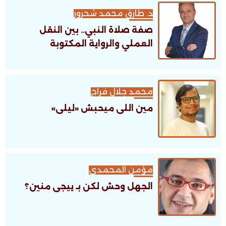
د. طارق محمد شحرور
صفة صلاة النبي.. بين النقل
العملي والرواية المكتوبة
محمد جلال فراج
مين اللى ميحبش «ليلى»
مؤمن المحمدى
الجهل وحش لكن بـ ييجى منين؟