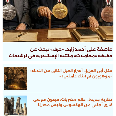
عاصفة على أحمد زايد.. «حرف» تبحث عن
حقيقة «مجاملات» مكتبة الإسكندرية فى ترشيحات
جوائز الدولة
مثل أبى العزيز.. أسرار الجيل الثانى من الأدباء:
«موهوبون أم أبناء عاملين؟»
نظرية جديدة.. عالم مصريات: فرعون موسى
غازى أجنبى من الهكسوس وليس مصريًا