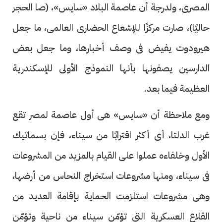
المصرى، ولدرجة أن عاصمة البلاد «سايس»، (صا الحجر
حاليًا)، صارت مركزًا للإشعاع الحضارى العالمى، ما جعل
هيرودوت يفيض فى وصف أخبارها، وما جعل بعض
الدارسين يصفونها بأنها النموذج الأولى للإسكندرية
العظيمة فيما بعد.
ومع ملاحظة أن «سايس» هى أول عاصمة لمصر تقع
غرب الدلتا، أى أكثر اقترابًا من سيناء، فإن بسماتيك
الأول وخلفاءه عملوا على القيام بالمزيد من المشروعات
فى سيناء، ومنها مشروعات استخراج النحاس من أرضها،
وهى مشروعات استلزمت الحماية بإقامة العديد من
القلاع العسكرية التى تؤمّن سيناء من ناحية وتؤمّن