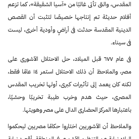
المقدس، والتى تأتى غالبًا من «آسيا الشقيقة»، كما تزعم
أفلام حديثة تم إنتاجها خصيصًا لتثبت أن القصص
الدينية المقدسة حدثت فى أراضٍ وأودية أخرى، ليست
فى سيناء.
فى عام ٦٧٧ قبل الميلاد، حل الاحتلال الآشورى على
مصر، والملاحظ أن ذلك الاحتلال استمر ١٤ عامًا فقط،
لكنه كان يعمد إلى تأثيرات كبرى، أولها تخريب المقدس
المصرى، حيث هدم وخرب طيبة تخريبًا وحشيًا،
باعتبارها المركز الحضارى الدال على مصر وهويتها.
والملاحظ أن الآشوريين اختاروا حكامًا مصريين ليحكموا
البلاد نيابة عن التنظيم الآشورى فى المنطقة، أقصد نيابة