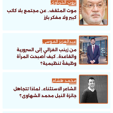
ثروت الخرباوى
موت المثقف.. عن مجتمع بلا كاتب
كبير ولا مفكر بارز
عبدالعزيز الموسى
من زينب الغزالي إلى السرورية
والقاعدة.. كيف أصبحت المرأة
وظيفةً تنظيمية؟
محمد هشام
الشاعر الاستثناء.. لماذا تتجاهل
جائزة النيل محمد الشهاوى؟