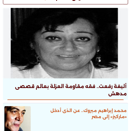
أليفة رفعت.. فقه مقاومة العزلة بعالم قصصى
مدهش
محمد إبراهيم مبروك.. عن الذى أدخل
«ماركيز» إلى مصر