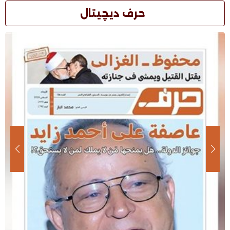
حرف ديچيتال