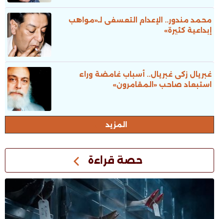
محمد مندور.. الإعدام التعسفى لـ«مواهب
إبداعية كثيرة»
غبريال زكى غبريال.. أسباب غامضة وراء
استبعاد صاحب «المقامرون»
المزيد
حصة قراءة