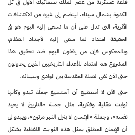
قلعة عسكرية من عصر الملك بسماتيك الأول فى تل
الكدوة بشمال سيناء، لينضم إلى غيره من الاكتشافات
الأثرية، التى تدل على أن ما نسعى إليه اليوم هو فى
الحقيقة امتداد لما سعى إليه الأجداد العظام،
وبالمعكوس فإن من يقفون اليوم ضد تحقيق هذا
المشروع هم امتداد للأعداء التاريخيين الذين يحاولون
حتى الآن نفى الصلة المقدسة بين الوادى وسينائه.
حتى الآن لا أستطيع أن أستسيغ جملًا، تبدو وكأنها
ثوابت عقلية وفكرية، مثل جملة «التاريخ لا يعيد
نفسه»، وجملة «الإنسان لا ينزل النهر مرتين»، ويبدو لى
أن الإيمان المطلق بمثل هذه الثوابت اللفظية يشكل