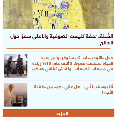
القُبلة.. تحفة كليمت الصوفية والأعلى سعرًا حول
العالم
جدل «الأوديسة».. كريستوفر نولان يعيد
الحياة لملحمة عمرها 3 آلاف عام: 80% زيادة
فى مبيعات الطبعات.. ونقاش ثقافى صاخب
أنا يوسف يا أبى!.. هل عانى «جو» من «عُقدة
الأب»؟
المزيد