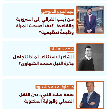
عبدالعزيز الموسى
من زينب الغزالي إلى السرورية
والقاعدة.. كيف أصبحت المرأة
وظيفةً تنظيمية؟
محمد هشام
الشاعر الاستثناء.. لماذا تتجاهل
جائزة النيل محمد الشهاوى؟
د. طارق محمد شحرور
صفة صلاة النبي.. بين النقل
العملي والرواية المكتوبة