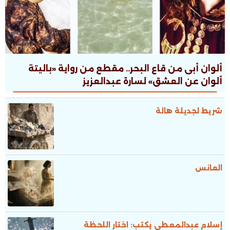
ألوان أبى من قاع البحر.. مقطع من رواية «باليتة
ألوان عن العشق» لسارة عبدالعزيز
شريط لجديلة هالة
العانس
إسلام عبدالمعطى يكتب: اختار اللحظة