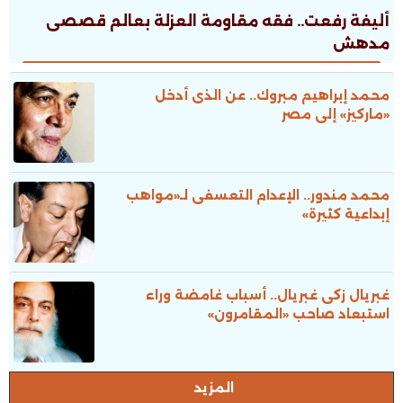
أليفة رفعت.. فقه مقاومة العزلة بعالم قصصى
مدهش
محمد إبراهيم مبروك.. عن الذى أدخل
«ماركيز» إلى مصر
محمد مندور.. الإعدام التعسفى لـ«مواهب
إبداعية كثيرة»
غبريال زكى غبريال.. أسباب غامضة وراء
استبعاد صاحب «المقامرون»
المزيد