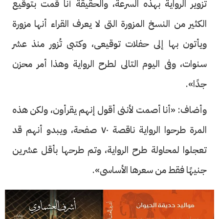
تزوير الرواية بهذه السرعة، والحقيقة أنا قمت بتوقيع
الكثير من النسخ المزورة التى لا يعرف القراء أنها مزورة
ويأتون بها إلى حفلات توقيعى، وكتبى تُزور منذ عشر
سنوات، وفى اليوم التالى لطرح الرواية وهذا أمر محزن
جدًا».
وأضاف: «أنا أصمت لأننى أقول إنهم يقرأون، ولكن هذه
المرة طرحوا الرواية ناقصة ٧٠ صفحة، ويبدو أنهم قد
تعجلوا لمحاولة طرح الرواية، وتم طرحها بأقل عشرين
جنيهًا فقط من سعرها الأساسى».