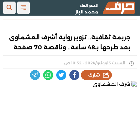
المحرر العام
محمد الباز
جريمة ثقافية.. تزوير رواية أشرف العشماوى
بعد طرحها بـ48 ساعة.. وناقصة 70 صفحة
السبت 15/يونيو/2024 - 10:52 ص
شارك