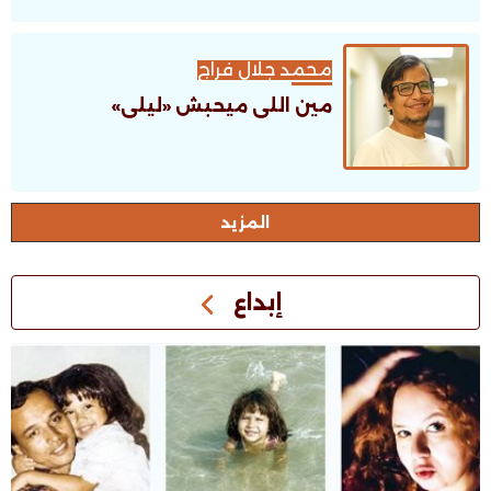
محمد جلال فراج
مين اللى ميحبش «ليلى»
اﻟﻤﺰﻳﺪ
إبداع