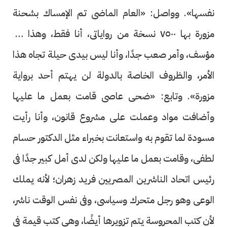
نفسها». وواصل: «العام الماضى تم الإمساك بشحنة
مزورة بها ٧٥٠٠ نسخة من رواياتى، أنا فقط، وهذا أمر
مؤسف، وأمر صعب جدًا، وأنا ليس بيدى حيلة تجاه هذا
الأمر، والظروف الخاصة بالدولة لن يهتم أحد برواية
مزورة». وتابع: «ضحى عاصى قامت بعمل ما عليها
وأضافت مواد وعملت على مشروع قانون، وأنا رأيت
مسودة لما تقوم به واستعانت بخبراء مثل الدكتور حسام
لطفى، وقامت بعمل ما عليها ولكن لدى أمل كبير جدًا فى
رئيس اتحاد الناشرين المصريين فريد زهران؛ لأنه يملك
الوعى وهو رجل متحرك وسياسى، وفى نفس الوقت ناشر،
لأن كتب المحروسة يتم تزويرها أيضًا، وهى كتب قيمة فى