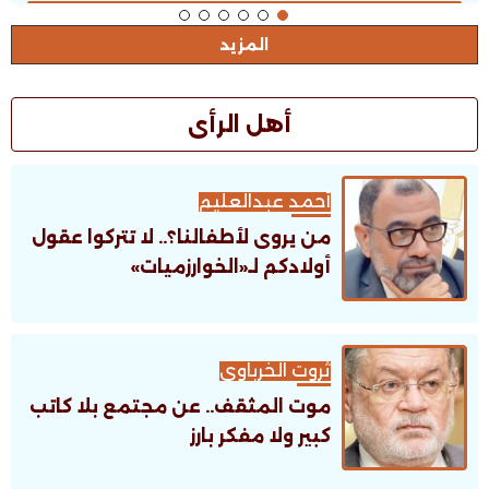
المزيد
أهل الرأى
أحمد عبدالعليم
من يروى لأطفالنا؟.. لا تتركوا عقول
أولادكم لـ«الخوارزميات»
ثروت الخرباوى
موت المثقف.. عن مجتمع بلا كاتب
كبير ولا مفكر بارز