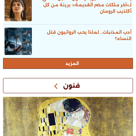
لـ«آخر ملكات مصر القديمة»: بريئة من كل
أكاذيب الرومان
أدب المذنبات.. لماذا يحب الروائيون قتل
النساء؟
المزيد
فنون