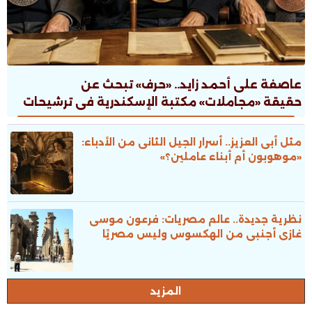
عاصفة على أحمد زايد.. «حرف» تبحث عن
حقيقة «مجاملات» مكتبة الإسكندرية فى ترشيحات
جوائز الدولة
مثل أبى العزيز.. أسرار الجيل الثانى من الأدباء:
«موهوبون أم أبناء عاملين؟»
نظرية جديدة.. عالم مصريات: فرعون موسى
غازى أجنبى من الهكسوس وليس مصريًا
المزيد