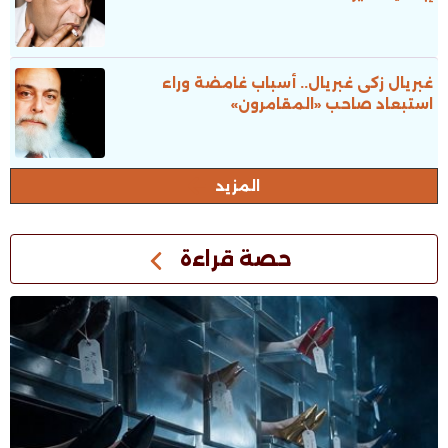
غبريال زكى غبريال.. أسباب غامضة وراء
استبعاد صاحب «المقامرون»
المزيد
حصة قراءة