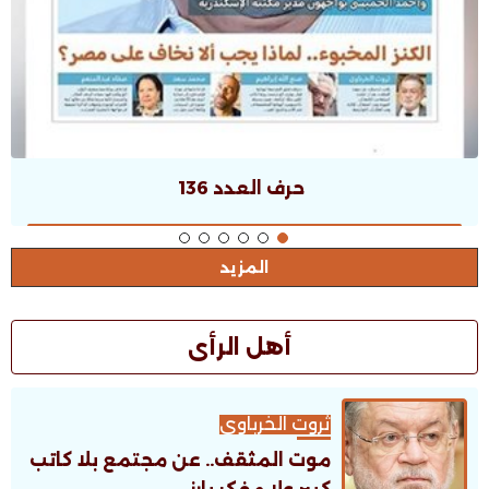
حرف العدد 136
المزيد
أهل الرأى
ثروت الخرباوى
موت المثقف.. عن مجتمع بلا كاتب