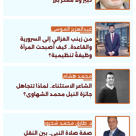
كبير ولا مفكر بارز
عبدالعزيز الموسى
من زينب الغزالي إلى السرورية
والقاعدة.. كيف أصبحت المرأة
وظيفةً تنظيمية؟
محمد هشام
الشاعر الاستثناء.. لماذا تتجاهل
جائزة النيل محمد الشهاوى؟
د. طارق محمد شحرور
صفة صلاة النبي.. بين النقل