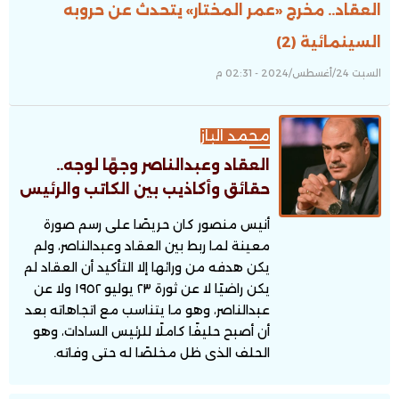
العقاد.. مخرج «عمر المختار» يتحدث عن حروبه
السينمائية (2)
السبت 24/أغسطس/2024 - 02:31 م
محمد الباز
العقاد وعبدالناصر وجهًا لوجه..
حقائق وأكاذيب بين الكاتب والرئيس
أنيس منصور كان حريصًا على رسم صورة
معينة لما ربط بين العقاد وعبدالناصر، ولم
يكن هدفه من ورائها إلا التأكيد أن العقاد لم
يكن راضيًا لا عن ثورة ٢٣ يوليو ١٩٥٢ ولا عن
عبدالناصر، وهو ما يتناسب مع اتجاهاته بعد
أن أصبح حليفًا كاملًا للرئيس السادات، وهو
الحلف الذى ظل مخلصًا له حتى وفاته.