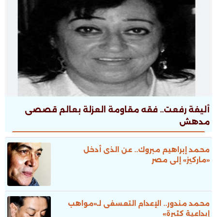
أليفة رفعت.. فقه مقاومة العزلة بعالم قصصى
مدهش
محمد إبراهيم مبروك.. عن الذى أدخل
«ماركيز» إلى مصر
محمد مندور.. الإعدام التعسفى لـ«مواهب
إبداعية كثيرة»