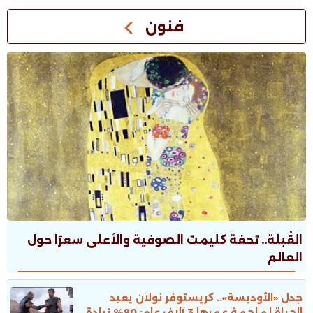
فنون
القُبلة.. تحفة كليمت الصوفية والأعلى سعرًا حول
العالم
جدل «الأوديسة».. كريستوفر نولان يعيد
الحياة لملحمة عمرها 3 آلاف عام: 80% زيادة