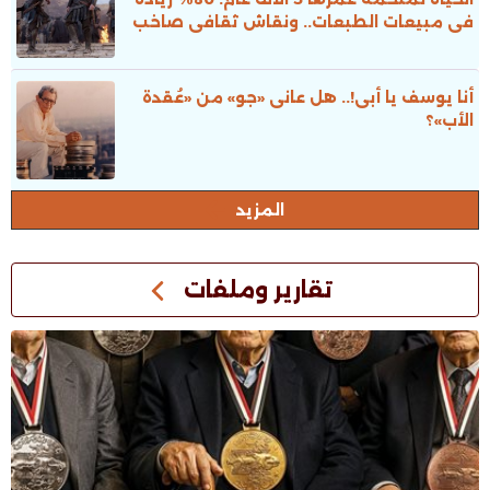
فى مبيعات الطبعات.. ونقاش ثقافى صاخب
أنا يوسف يا أبى!.. هل عانى «جو» من «عُقدة
الأب»؟
المزيد
تقارير وملفات