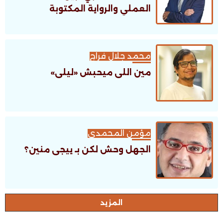
العملي والرواية المكتوبة
محمد جلال فراج
مين اللى ميحبش «ليلى»
مؤمن المحمدى
الجهل وحش لكن بـ ييجى منين؟
اﻟﻤﺰﻳﺪ