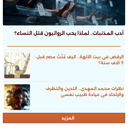
أدب المذنبات.. لماذا يحب الروائيون قتل النساء؟
الرقص فى بيت الآلهة.. كيف غَنَّتْ مصر قبل
7 آلاف سنة؟
نظرات محمد المهدى.. التدين والتطرف
والإلحاد فى عيادة طبيب نفسى
المزيد