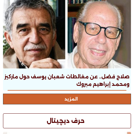
صلاح فضل.. عن مغالطات شعبان يوسف حول ماركيز
ومحمد إبراهيم مبروك
المزيد
حرف ديچيتال