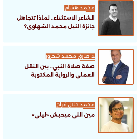
محمد هشام
الشاعر الاستثناء.. لماذا تتجاهل
جائزة النيل محمد الشهاوى؟
د. طارق محمد شحرور
صفة صلاة النبي.. بين النقل
العملي والرواية المكتوبة
محمد جلال فراج
مين اللى ميحبش «ليلى»