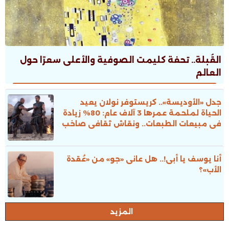
القُبلة.. تحفة كليمت الصوفية والأعلى سعرًا حول
العالم
جدل «الأوديسة».. كريستوفر نولان يعيد
الحياة لملحمة عمرها 3 آلاف عام: 80% زيادة
فى مبيعات الطبعات.. ونقاش ثقافى صاخب
أنا يوسف يا أبى!.. هل عانى «جو» من «عُقدة
الأب»؟
المزيد