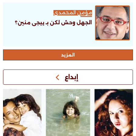
مؤمن المحمدى
الجهل وحش لكن بـ ييجى منين؟
اﻟﻤﺰﻳﺪ
إبداع