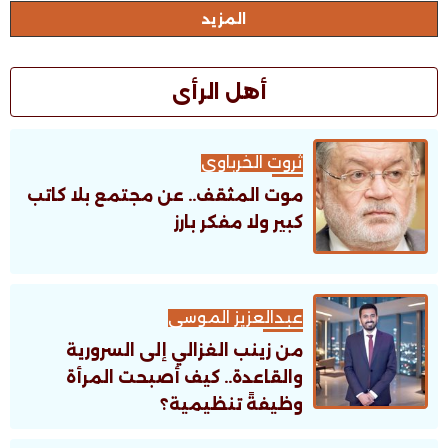
المزيد
أهل الرأى
ثروت الخرباوى
موت المثقف.. عن مجتمع بلا كاتب
كبير ولا مفكر بارز
عبدالعزيز الموسى
من زينب الغزالي إلى السرورية
والقاعدة.. كيف أصبحت المرأة
وظيفةً تنظيمية؟