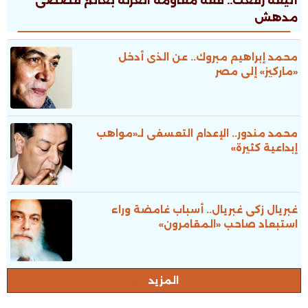
أليفة رفعت.. فقه مقاومة العزلة بعالم قصصى
مدهش
محمد إبراهيم مبروك.. عن الذى أدخل
«ماركيز» إلى مصر
محمد مندور.. الإعدام التعسفى لـ«مواهب
إبداعية كثيرة»
غبريال زكى غبريال.. أسباب غامضة وراء
استبعاد صاحب «المقامرون»
المزيد