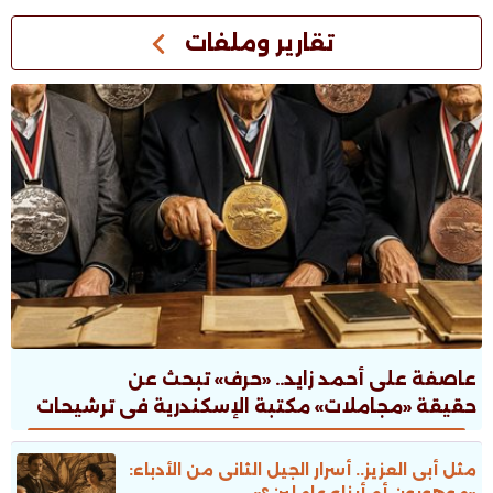
تقارير وملفات
عاصفة على أحمد زايد.. «حرف» تبحث عن
حقيقة «مجاملات» مكتبة الإسكندرية فى ترشيحات
جوائز الدولة
مثل أبى العزيز.. أسرار الجيل الثانى من الأدباء:
«موهوبون أم أبناء عاملين؟»