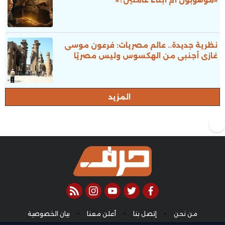
نظرية جديدة.. عالم مصريات: فرعون موسى
غازى أجنبى من الهكسوس وليس مصريًا
المزيد
rss feed
instagram
youtube
twitter
facebook
-
-
-
من نحن
إتصل بنا
أعلن معنا
بيان الخصوصية