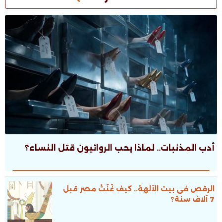
أدب المذنبات.. لماذا يحب الروائيون قتل النساء؟
الرقص فى بيت الآلهة.. كيف غَنَّتْ مصر قبل
7 آلاف سنة؟