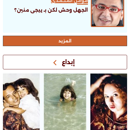
مؤمن المحمدى
الجهل وحش لكن بـ ييجى منين؟
اﻟﻤﺰﻳﺪ
إبداع