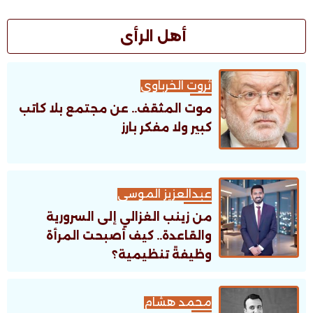
أهل الرأى
ثروت الخرباوى
موت المثقف.. عن مجتمع بلا كاتب
كبير ولا مفكر بارز
عبدالعزيز الموسى
من زينب الغزالي إلى السرورية
والقاعدة.. كيف أصبحت المرأة
وظيفةً تنظيمية؟
محمد هشام