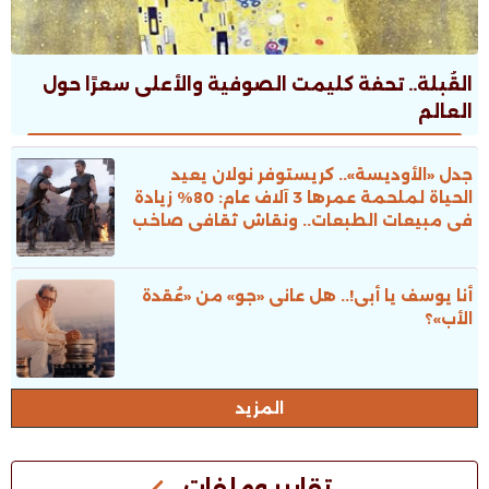
القُبلة.. تحفة كليمت الصوفية والأعلى سعرًا حول
العالم
جدل «الأوديسة».. كريستوفر نولان يعيد
الحياة لملحمة عمرها 3 آلاف عام: 80% زيادة
فى مبيعات الطبعات.. ونقاش ثقافى صاخب
أنا يوسف يا أبى!.. هل عانى «جو» من «عُقدة
الأب»؟
المزيد
تقارير وملفات