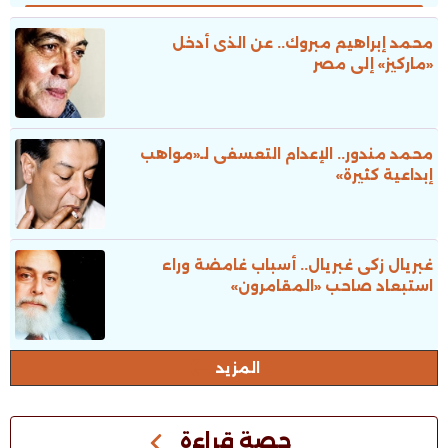
محمد إبراهيم مبروك.. عن الذى أدخل
«ماركيز» إلى مصر
محمد مندور.. الإعدام التعسفى لـ«مواهب
إبداعية كثيرة»
غبريال زكى غبريال.. أسباب غامضة وراء
استبعاد صاحب «المقامرون»
المزيد
حصة قراءة