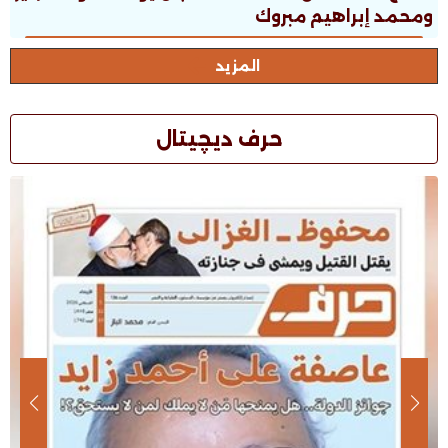
ومحمد إبراهيم مبروك
المزيد
حرف ديچيتال