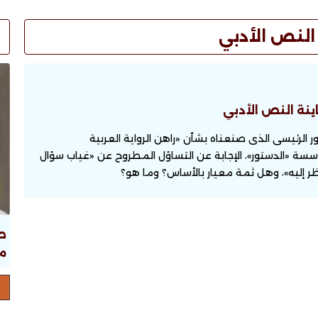
النص الأدبي
ينة النص الأدبي
لرئيسى الذى صنعناه بشأن «راهن الرواية العربية
سة «الدستور»، الإجابة عن التساؤل المطروح عن «غياب سؤال
ظر إليه»، وهل ثمة معيار بالأساس؟ وما هو؟
ص
ما