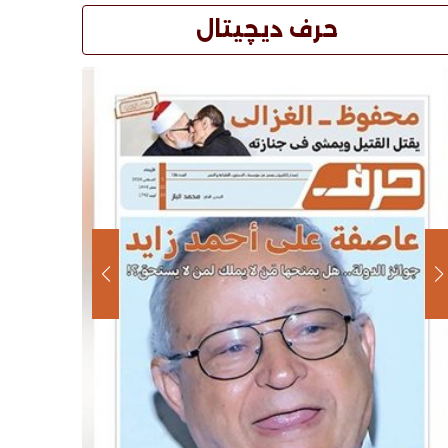
حرف ديچيتال