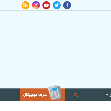
rss feed
instagram
youtube
twitter
facebook
 ▼
حرف ديچيتال