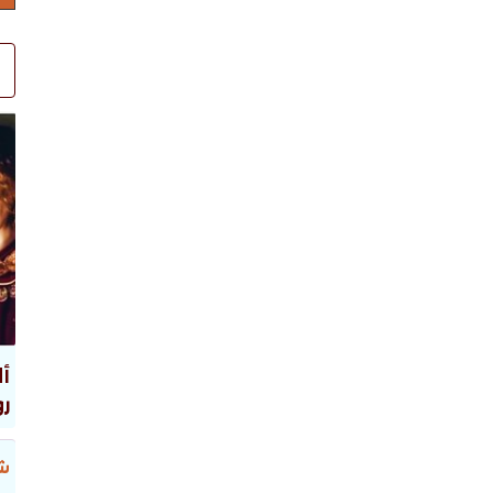
أل
رو
شر