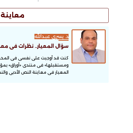
معاينة 
د. يسري عبدالله
سؤال المعيار.. نظرات فى معا
كنت قد أوجبت على نفسى فى المحور ا
ومستقبلها» فى منتدى «أوراق» بمؤس
المعيار فى معاينة النص الأدبى والن