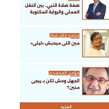
صفة صلاة النبي.. بين النقل
العملي والرواية المكتوبة
محمد جلال فراج
مين اللى ميحبش «ليلى»
مؤمن المحمدى
الجهل وحش لكن بـ ييجى
منين؟
اﻟﻤﺰﻳﺪ