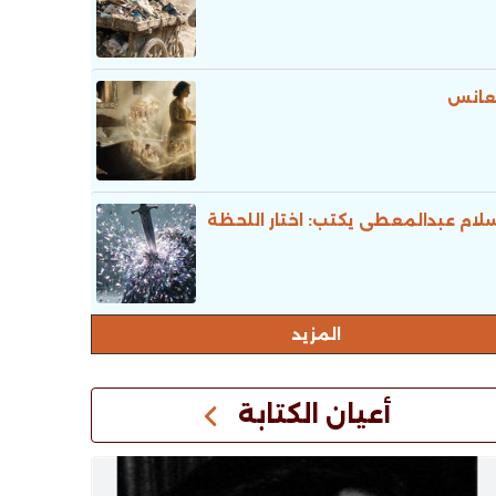
عانس
لام عبدالمعطى يكتب: اختار اللحظة
المزيد
أعيان الكتابة