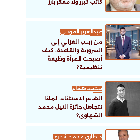
كاتب كبير ولا مفكر بارز
عبدالعزيز الموسى
من زينب الغزالي إلى
السرورية والقاعدة.. كيف
أصبحت المرأة وظيفةً
تنظيمية؟
محمد هشام
الشاعر الاستثناء.. لماذا
تتجاهل جائزة النيل محمد
الشهاوى؟
د. طارق محمد شحرور