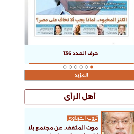
حرف العدد 136
المزيد
أهل الرأى
ثروت الخرباوى
موت المثقف.. عن مجتمع بلا