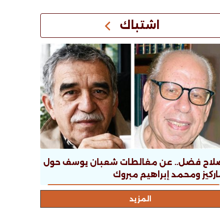
اشتباك
لاح فضل.. عن مغالطات شعبان يوسف حول
ركيز ومحمد إبراهيم مبروك
المزيد