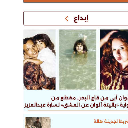
إبداع
وان أبى من قاع البحر.. مقطع من
اية «باليتة ألوان عن العشق» لسارة عبدالعزيز
يط لجديلة هالة