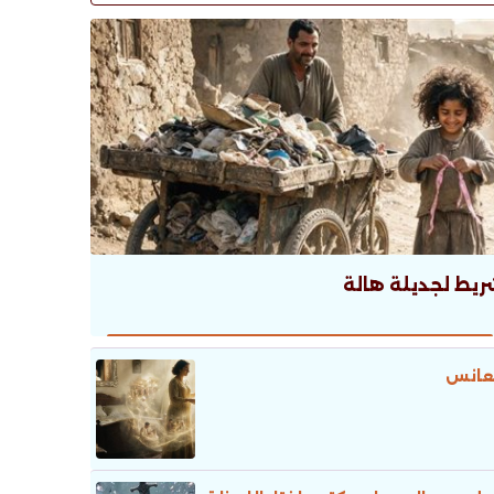
ريط لجديلة هالة
عانس