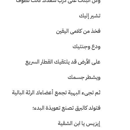
وكل البنات على درب سعدك كانت تطوف
تشير إليك
فخذ من كلامى اليقين
ودع وجنتيك
على الأرض قد يلتقيك القطار السريع
ويشطر جسمك
ثم تجىء البهية تجمع أعضاءك الرثة البالية
فتولد كالبرق تصنع تعويذة البدء؛
إيزيس يا ابن الشقية