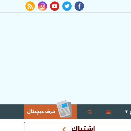
rss feed
instagram
youtube
twitter
facebook
 ▼
حرف ديچيتال
اشتباك