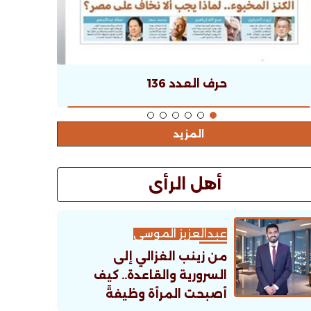
حرف العدد 136
المزيد
أهل الرأى
عبدالعزيز الموسى
من زينب الغزالي إلى
السرورية والقاعدة.. كيف
أصبحت المرأة وظيفةً