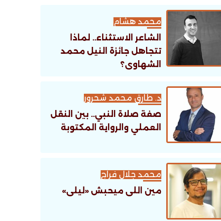
تنظيمية؟
محمد هشام
الشاعر الاستثناء.. لماذا
تتجاهل جائزة النيل محمد
الشهاوى؟
د. طارق محمد شحرور
صفة صلاة النبي.. بين النقل
العملي والرواية المكتوبة
محمد جلال فراج
مين اللى ميحبش «ليلى»