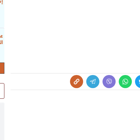
إس
عب
ال