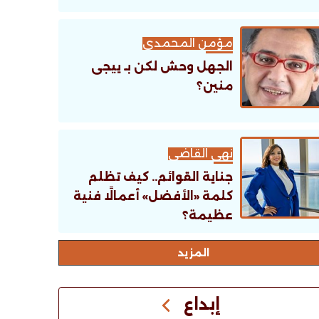
مؤمن المحمدى
الجهل وحش لكن بـ ييجى
منين؟
نهى القاضى
جناية القوائم.. كيف تظلم
كلمة «الأفضل» أعمالًا فنية
عظيمة؟
اﻟﻤﺰﻳﺪ
إبداع