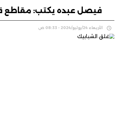
فيصل عبده يكتب: مقاطع ق
الأربعاء 24/يوليو/2024 - 08:33 ص