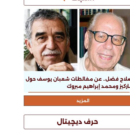
لاح فضل.. عن مغالطات شعبان يوسف حول
ركيز ومحمد إبراهيم مبروك
المزيد
حرف ديچيتال