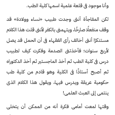
وأنا موجود فى قلعة علمية اسمها كلية الطب.
لكن المفاجأة أننى وجدت طبيب «نساء وولادة» قد
وقف منفعلًا صارخًا، ويتهمنى بالكفر لأننى قلت هذا الكلام
مستنكرًا أننى أخالف رأى الفقهاء فى أن الحمل قد يصل
لأربع سنوات؛ فأخذتنى الصدمة وفكرت كيف لطبيب
درس فى كلية الطب ثم أخذ الماجستير ثم أخذ الدكتوراه
ثم أصبح أستاذًا فى الكلية وهو قادم من كلية طب
حكومية عريقة ويدرس فيها، ويقول هذا الكلام الذى
ينتمى إلى العبث العلمى!
وقتها لمعت أمامى فكرة أنه من الممكن أن يتخلى