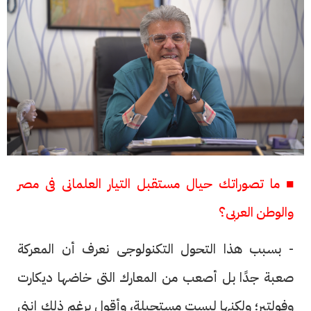
■ ما تصوراتك حيال مستقبل التيار العلمانى فى مصر
والوطن العربى؟
- بسبب هذا التحول التكنولوجى نعرف أن المعركة
صعبة جدًا بل أصعب من المعارك التى خاضها ديكارت
وفولتير؛ ولكنها ليست مستحيلة، وأقول برغم ذلك إننى