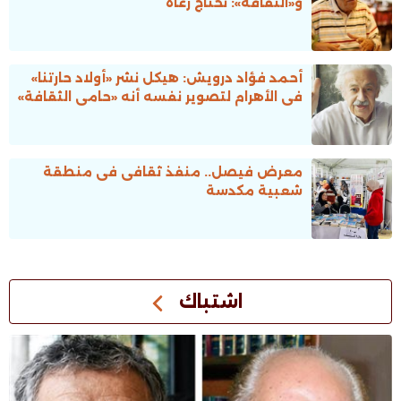
و«الثقافة»: نحتاج رعاة
أحمد فؤاد درويش: هيكل نشر «أولاد حارتنا»
فى الأهرام لتصوير نفسه أنه «حامى الثقافة»
معرض فيصل.. منفذ ثقافى فى منطقة
شعبية مكدسة
اشتباك