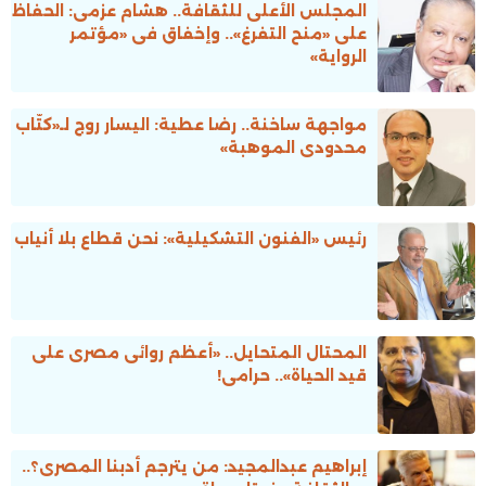
المجلس الأعلى للثقافة.. هشام عزمى: الحفاظ
على «منح التفرغ».. وإخفاق فى «مؤتمر
الرواية»
مواجهة ساخنة.. رضا عطية: اليسار روج لـ«كُتّاب
محدودى الموهبة»
رئيس «الفنون التشكيلية»: نحن قطاع بلا أنياب
المحتال المتحايل.. «أعظم روائى مصرى على
قيد الحياة».. حرامى!
إبراهيم عبدالمجيد: من يترجم أدبنا المصرى؟..