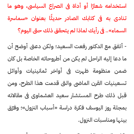
استخدامه شعارًا أو أداة فى الصراع السياسى، وهو ما
تنادى به فى كتابك الصادر حديثًا بعنوان «سماسرة
السماء».. فى رأيك لماذا لم يتحقق ذلك حتى اليوم؟
- أتفق مع الدكتور رفعت السعيد؛ ولكن دعنى أوضح أن
ما دعا إليه الراحل لم يكن من أطروحاته الخاصة بل كان
ضمن منظومة ظهرت فى أواخر ثمانينيات وأوائل
تسعينيات القرن الماضى والتى قدمت هذا الطرح، ومن
قبل ذلك طرح المستشار سعيد العشماوى فى مقالاته
بمجلة روز اليوسف فكرة دراسة «أسباب النزول»؛ وفرّق
بينها ومناسبات النزول.