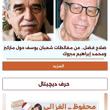
صلاح فضل.. عن مغالطات شعبان يوسف حول ماركيز
ومحمد إبراهيم مبروك
المزيد
حرف ديچيتال