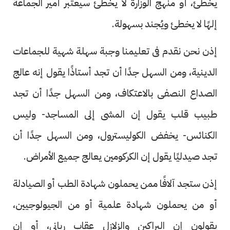
يخطئ، أو منهج الوزارة لا يخطئ سيعتبر أمير الجماعة
إلهًا لا يخطئ ويُجند بسهولة.
إذن نحن نقدم فى تعليمنا وجبة سهلة شهية للجماعات
الدينية، ومن السهل جدًا أن تجد أستاذًا يقول إنه عالج
الصداع النصفى بالاعتكاف، ومن السهل جدًا أن تجد
طبيب قلب يقول إن المشى إلى المساجد- وليس
الكنائس- يخفض الكوليسترول، ومن السهل جدًا أن
تجد صيدليًا يقول إن الكركومين يعالج جميع الأمراض.
إذن ستجد آلافًا ممن يحملون شهادة الطب أو الصيادلة
أو من يحملون شهادة علمية أو من الجيولوجيين،
يقولون إن البراكين والزلازل عقاب ربانى، أو إن