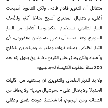
متفائل أن التنوير قادم قادم، ولكن الفاتورة أصبحت
أغلى، والاغتيال المعنوى أصبح متاحًا أكثر، وللأسف
التيار الظلامى يستخدم التكنولوجيا أفضل من التيار
التنويرى وهذا يجب أن يشار إليه، ونحن معذورون، لأن
التيار الظلامى يملك ثروات ومليارات ومهاجرين للخارج
وأغنياء ولكن رهانى على التاريخ.. فالتاريخ يقول إنه بعد
300 سنة اعتذرت الكنيسة لـ«جاليليو».
ولا بد للتيار العلمانى والتنويرى أن يستفيد من الآليات
الحديثة ولا يتعالى على «السوشيال ميديا» ولا يخاف من
الشتائم ومن الهجوم، أنا شخصيًا عودت نفسى وعقلى