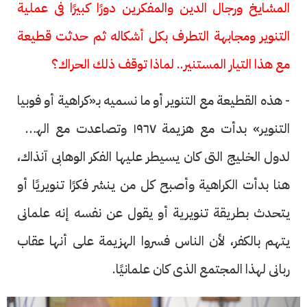
المشايخ ورجال الدين والمفكرين دورًا كبيرًا فى عملية
التنوير ومجابهة التطرف بكل أشكاله ثم حدثت قطيعة
مع هذا التيار المستنير.. لماذا توقف ذلك الحراك؟
- هذه القطيعة مع التنوير أو ما نسميه بـ«كراهية أو فوبيا
التنوير» بدأت مع هزيمة ١٩٦٧ وتصاعدت مع الهجرة
لدول الخليج التى كان يسيطر عليها الفكر الوهابى آنذاك،
هنا بدأت الكراهية وأصبح كل من ينشر فكرًا تنويريًا أو
يتحدث بطريقة تنويرية أو يقول عن نفسه إنه علمانى
يتهم بالكفر، لأن الناس فسروا الهزيمة على أنها عقاب
ربانى لهذا المجتمع الذى كان علمانيًا.