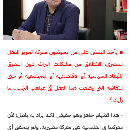
■ يأخذ البعض على من يخوضون معركة تحرير العقل
المصرى، الانطلاق من مشكلات التراث دون التطرق
للأبعاد السياسية أو الاقتصادية أو المجتمعية أو حتى
الثقافية التى وضعت هذا العقل فى غياهب الجُب.. ما
رأيك؟
- هذا الاتهام جاهز وهو حقيقى لكنه يراد به باطل؛ لأن
معركتنا فى العلمانية هى معركة مصيرية، ولم يتحقق أى