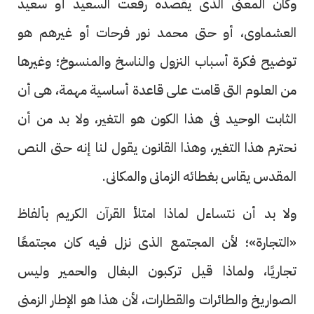
وكان المعنى الذى يقصده رفعت السعيد أو سعيد
العشماوى، أو حتى محمد نور فرحات أو غيرهم هو
توضيح فكرة أسباب النزول والناسخ والمنسوخ؛ وغيرها
من العلوم التى قامت على قاعدة أساسية مهمة، هى أن
الثابت الوحيد فى هذا الكون هو التغير، ولا بد من أن
نحترم هذا التغير، وهذا القانون يقول لنا إنه حتى النص
المقدس يقاس بغطائه الزمانى والمكانى.
ولا بد أن نتساءل لماذا امتلأ القرآن الكريم بألفاظ
«التجارة»؛ لأن المجتمع الذى نزل فيه كان مجتمعًا
تجاريًا، ولماذا قيل تركبون البغال والحمير وليس
الصواريخ والطائرات والقطارات، لأن هذا هو الإطار الزمنى