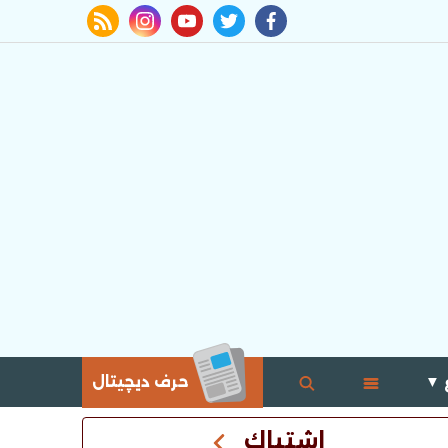
rss feed
instagram
youtube
twitter
facebook
 ▼
حرف ديچيتال
اشتباك