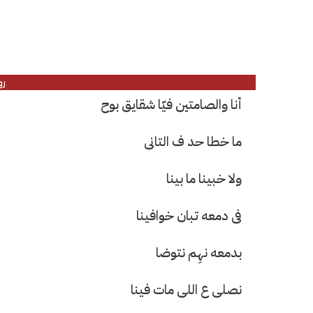
رو
أنا والصامتين فيّا شقايق بوح
ما خطا حد ف التانى
ولا خبينا ما بينا
فى دمعه تبان خوافينا
بدمعه نهِم نتوضا
نصلى ع اللى مات فينا