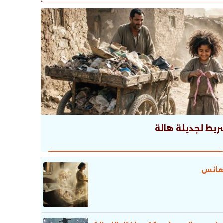
ريط لجديلة هالة
عانس