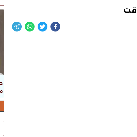
قت
ص
ما