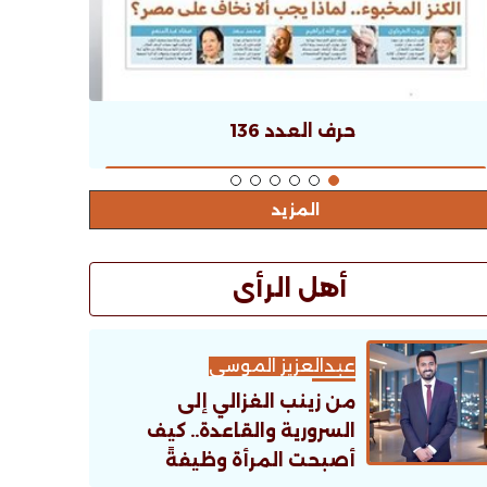
حرف العدد 136
المزيد
أهل الرأى
عبدالعزيز الموسى
من زينب الغزالي إلى
السرورية والقاعدة.. كيف
أصبحت المرأة وظيفةً