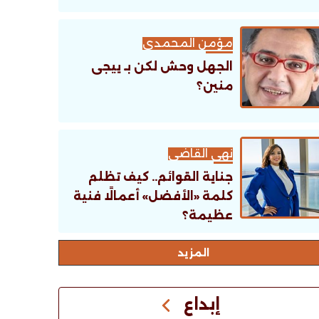
مؤمن المحمدى
الجهل وحش لكن بـ ييجى
منين؟
نهى القاضى
جناية القوائم.. كيف تظلم
كلمة «الأفضل» أعمالًا فنية
عظيمة؟
اﻟﻤﺰﻳﺪ
إبداع