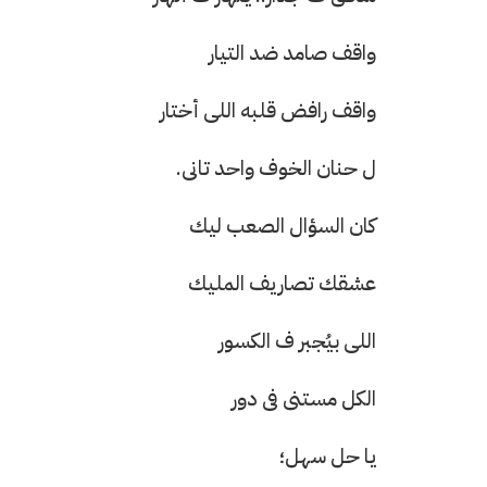
واقف صامد ضد التيار
واقف رافض قلبه اللى أختار
ل حنان الخوف واحد تانى.
كان السؤال الصعب ليك
عشقك تصاريف المليك
اللى بيُجبر ف الكسور
الكل مستنى فى دور
يا حل سهل؛