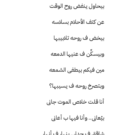
بيحاول ينفض روح الوقت
عن كتف الأحلام بسلاسه
بيخض ف روحه تلابيبها
حرف العدد 133
وبيسكِّن ف عنيها الدمعه
مين فيكم بيطفى الشمعه
وبتصرخ روحه ف يسيبها؟
أنا قلت خلاص الموت جانى
بيْعانى.. وأنا فيها ب أعانى
شاقق ف جدار.. ينهار ف أنهار