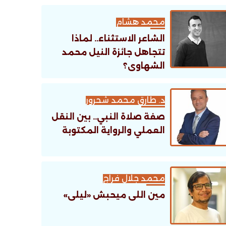
تنظيمية؟
محمد هشام
الشاعر الاستثناء.. لماذا
تتجاهل جائزة النيل محمد
الشهاوى؟
د. طارق محمد شحرور
صفة صلاة النبي.. بين النقل
العملي والرواية المكتوبة
محمد جلال فراج
مين اللى ميحبش «ليلى»