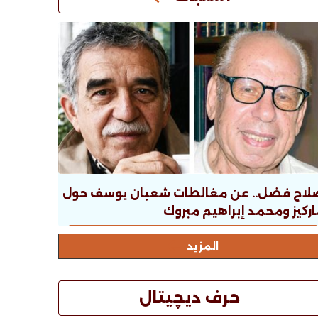
لاح فضل.. عن مغالطات شعبان يوسف حول
ركيز ومحمد إبراهيم مبروك
المزيد
حرف ديچيتال