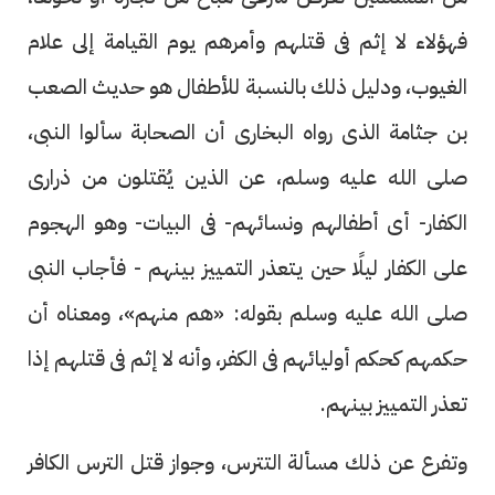
فهؤلاء لا إثم فى قتلهم وأمرهم يوم القيامة إلى علام
الغيوب، ودليل ذلك بالنسبة للأطفال هو حديث الصعب
بن جثامة الذى رواه البخارى أن الصحابة سألوا النبى،
صلى الله عليه وسلم، عن الذين يُقتلون من ذرارى
الكفار- أى أطفالهم ونسائهم- فى البيات- وهو الهجوم
على الكفار ليلًا حين يتعذر التمييز بينهم - فأجاب النبى
صلى الله عليه وسلم بقوله: «هم منهم»، ومعناه أن
حكمهم كحكم أوليائهم فى الكفر، وأنه لا إثم فى قتلهم إذا
تعذر التمييز بينهم.
وتفرع عن ذلك مسألة التترس، وجواز قتل الترس الكافر