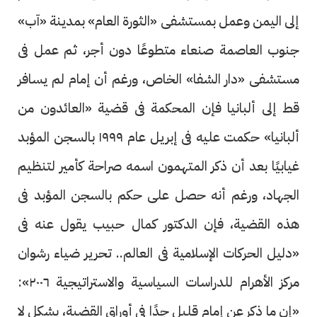
إلى اليمن وعمل بمستشفى «الثورة العام» بمدينة «آب»
جنوب العاصمة صنعاء متطوعًا دون أجر، ثم عمل فى
مستشفى «دار الشفا» الخاص، ورغم أن إمام لم يسافر
قط إلى ألبانيا فإن المحكمة فى قضية «العائدون من
ألبانيا» حكمت عليه فى إبريل عام ١٩٩٩ بالسجن المؤبد
غيابيًا بعد أن ذكر المتهمون اسمه صراحة كأمير لتنظيم
الجهاد، ورغم أنه حصل على حكم بالسجن المؤبد فى
هذه القضية، فإن الدكتور كمال حبيب يقول عنه فى
«دليل الحركات الإسلامية فى العالم.. تحرير ضياء رشوان
مركز الأهرام للدراسات السياسية والاستراتيجية ٢٠٠٦»:
«إن ما ذكر عن إمام قليل جدًا فى أوراق القضية، بشكل لا