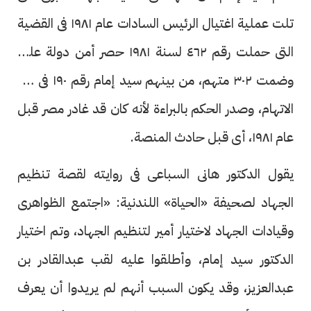
تلت عملية اغتيال الرئيس السادات عام ١٩٨١ فى القضية
التى حملت رقم ٤٦٢ لسنة ١٩٨١ حصر أمن دولة عليا،
وضمت ٣٠٢ متهم، من بينهم سيد إمام رقم ١٩٠ فى قرار
الاتهام، وصدر الحكم بالبراءة لأنه كان قد غادر مصر قبل
عام ١٩٨١، أى قبل حادث المنصة.
يقول الدكتور هانى السباعى فى روايته لقصة تنظيم
الجهاد لصحيفة «الحياة» اللندنية: «اجتمع الظواهرى
وقيادات الجهاد لاختيار أمير لتنظيم الجهاد، وتم اختيار
الدكتور سيد إمام، وأطلقوا عليه لقب عبدالقادر بن
عبدالعزيز، وقد يكون السبب أنهم لم يريدوا أن يعرف