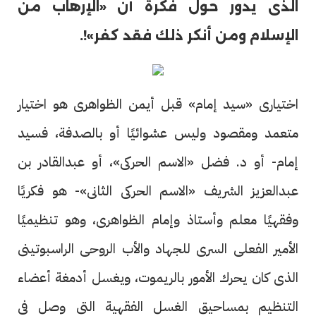
الذى يدور حول فكرة أن «الإرهاب من
الإسلام ومن أنكر ذلك فقد كفر»!.
اختيارى «سيد إمام» قبل أيمن الظواهرى هو اختيار
متعمد ومقصود وليس عشوائيًا أو بالصدفة، فسيد
إمام- أو د. فضل «الاسم الحركى»، أو عبدالقادر بن
عبدالعزيز الشريف «الاسم الحركى الثانى»- هو فكريًا
وفقهيًا معلم وأستاذ وإمام الظواهرى، وهو تنظيميًا
الأمير الفعلى السرى للجهاد والأب الروحى الراسبوتينى
الذى كان يحرك الأمور بالريموت، ويغسل أدمغة أعضاء
التنظيم بمساحيق الغسل الفقهية التى وصل فى