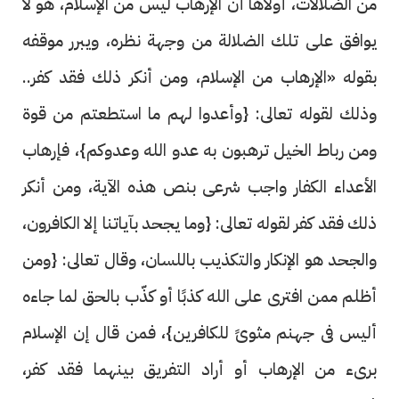
من الضلالات، أولاها أن الإرهاب ليس من الإسلام، هو لا
يوافق على تلك الضلالة من وجهة نظره، ويبرر موقفه
بقوله «الإرهاب من الإسلام، ومن أنكر ذلك فقد كفر..
وذلك لقوله تعالى: {وأعدوا لهم ما استطعتم من قوة
ومن رباط الخيل ترهبون به عدو الله وعدوكم}، فإرهاب
الأعداء الكفار واجب شرعى بنص هذه الآية، ومن أنكر
ذلك فقد كفر لقوله تعالى: {وما يجحد بآياتنا إلا الكافرون،
والجحد هو الإنكار والتكذيب باللسان، وقال تعالى: {ومن
أظلم ممن افترى على الله كذبًا أو كذّب بالحق لما جاءه
أليس فى جهنم مثوىً للكافرين}، فمن قال إن الإسلام
برىء من الإرهاب أو أراد التفريق بينهما فقد كفر،