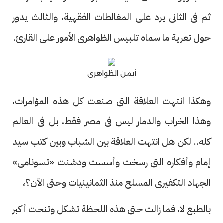
ثم فى الثانى يرد على المغالطات الفقهية، والثالث يدور
حول تعرية ما سماه تلبيس الظواهرى الأمور على القارئ.
أيمن الظواهرى
وهكذا انتهت العلاقة التى صنعت كل هذه المؤامرات،
وهذا الخراب والدمار ليس فى مصر فقط، بل فى العالم
كله.. لكن هل انتهت العلاقة بين الشباب وبين كتب سيد
إمام وأفكاره التى رسخت وأسست ودشنت «تسونامى»
الجهاد التكفيرى المسلح منذ الثمانينيات وحتى الآن؟،
بالطبع لا، فما زالت حتى هذه اللحظة تشكل وتنحت أكبر