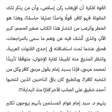
القوة لفكرة أن الإرهاب ركن إسلامى، وأن من ينكر تلك
المقولة فهو كافر، قولًا واحدًا صارمًا حاسمًا!، وهذا هو
الخطر والرعب من انتشار هذا الكتاب صغير الحجم، كبير
الأثر، والذى كُشف فيه عن وَهم ما سمى بالمراجعات،
فحتى عندما تمت استضافته فى إحدى القنوات العربية،
وانتظر المذيع منه تقييمًا لفترة الإخوان، متوقعًا تأييدًا
لمحمد مرسى، فإذا بسيد إمام يقول مرسى كافر وكل من
انتخبه كافر!!، وبالطبع كان باقى الناخبين الذين انتخبوا
أحمد شفيق على الجانب الآخر كفارًا منذ البداية!!!.
يتهم د. سيد إمام عوام المسلمين بأنهم يروجون لكثير