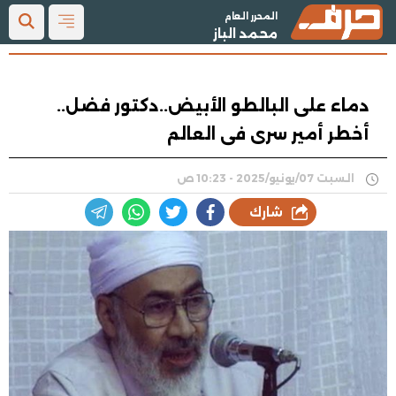
المحرر العام
محمد الباز
دماء على البالطو الأبيض..دكتور فضل..
أخطر أمير سرى فى العالم
السبت 07/يونيو/2025 - 10:23 ص
شارك