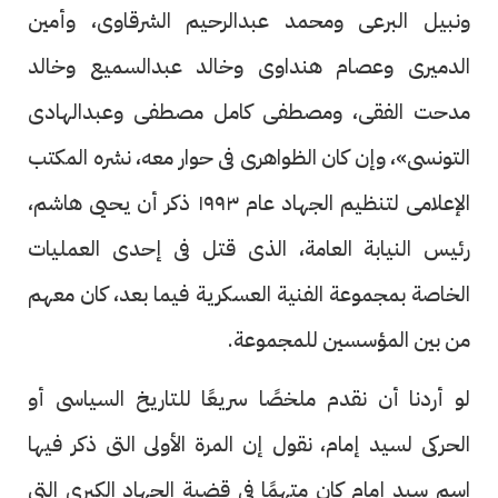
ونبيل البرعى ومحمد عبدالرحيم الشرقاوى، وأمين
الدميرى وعصام هنداوى وخالد عبدالسميع وخالد
مدحت الفقى، ومصطفى كامل مصطفى وعبدالهادى
التونسى»، وإن كان الظواهرى فى حوار معه، نشره المكتب
الإعلامى لتنظيم الجهاد عام ١٩٩٣ ذكر أن يحيى هاشم،
رئيس النيابة العامة، الذى قتل فى إحدى العمليات
الخاصة بمجموعة الفنية العسكرية فيما بعد، كان معهم
من بين المؤسسين للمجموعة.
لو أردنا أن نقدم ملخصًا سريعًا للتاريخ السياسى أو
الحركى لسيد إمام، نقول إن المرة الأولى التى ذكر فيها
اسم سيد إمام كان متهمًا فى قضية الجهاد الكبرى التى