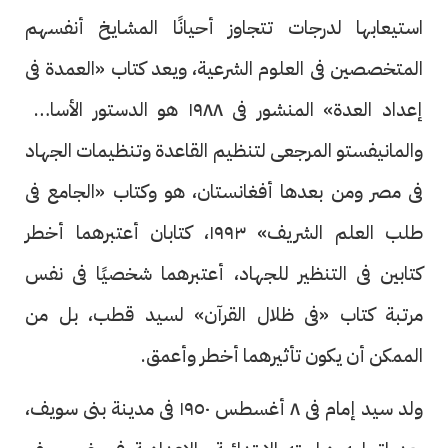
استيعابها لدرجات تتجاوز أحيانًا المشايخ أنفسهم
المتخصصين فى العلوم الشرعية، ويعد كتاب «العمدة فى
إعداد العدة» المنشور فى ١٩٨٨ هو الدستور الأساسى
والمانيفستو المرجعى لتنظيم القاعدة وتنظيمات الجهاد
فى مصر ومن بعدها أفغانستان، هو وكتاب «الجامع فى
طلب العلم الشريف» ١٩٩٣، كتابان أعتبرهما أخطر
كتابين فى التنظير للجهاد، أعتبرهما شخصيًا فى نفس
مرتبة كتاب «فى ظلال القرآن» لسيد قطب، بل من
الممكن أن يكون تأثيرهما أخطر وأعمق.
ولد سيد إمام فى ٨ أغسطس ١٩٥٠ فى مدينة بنى سويف،