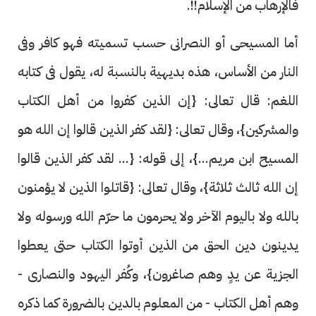
فالإرهاب من الإسلام!!.
أما المسيحى أو النصرانى حسب تسميته فهو كافر وفى
النار من الأساس، هذه بديهية بالنسبة له، يقول فى كتابه
اللغم: قال تعالى: {إن الذين كفروا من أهل الكتاب
والمشركين}، وقال تعالى: {لقد كفر الذين قالوا إن الله هو
المسيح ابن مريم...}، إلى قوله: {... لقد كفر الذين قالوا
إن الله ثالث ثلاثة}، وقال تعالى: {قاتلوا الذين لا يؤمنون
بالله ولا باليوم الآخر ولا يحرمون ما حرّم الله ورسوله ولا
يدينون دين الحق من الذين أوتوا الكتاب حتى يعطوا
الجزية عن يدٍ وهم صاغرون}، وكُفر اليهود والنصارى -
وهم أهل الكتاب - من المعلوم بالدين بالضرورة كما ذكره