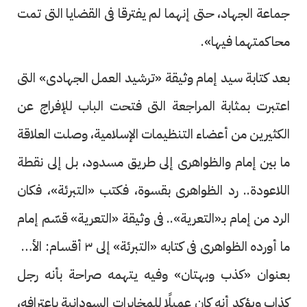
جماعة الجهاد، حتى إنهما لم يفترقا فى القضايا التى تمت
محاكمتهما فيها».
بعد كتابة سيد إمام وثيقة «ترشيد العمل الجهادى» التى
اعتبرت بمثابة المراجعة التى فتحت الباب للإفراج عن
الكثيرين من أعضاء التنظيمات الإسلامية، وصلت العلاقة
ما بين إمام والظواهرى إلى طريق مسدود، بل إلى نقطة
اللاعودة.. رد الظواهرى بقسوة، فكتب «التبرئة»، فكان
الرد من إمام بـ«التعرية».. فى وثيقة «التعرية» قسّم إمام
ما أورده الظواهرى فى كتابه «التبرئة» إلى ٣ أقسام: الأول
بعنوان «كذب وبهتان» وفيه يتهمه صراحة بأنه رجل
كذاب ويؤكد أنه كان عميلًا للمخابرات السودانية باعترافه،