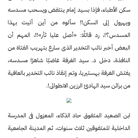
سكن الأطباء، فإذا بسيد إمام ينتفض ويسحب مسدسه
ويهرول إلى السكن!! سألوه من أين أتيت بهذا
المسدس؟!، رد قائلًا: «أصل عليا ثأر»!!، المهم أن
البعض أخبر نائب التخدير الذى سارع بتهريب الفتاة من
النافذة، دخل د. سيد الغرفة غاضبًا شاهرًا مسدسه،
يفتش الغرفة بهستيريا، وتم إنقاذ نائب التخدير بالعافية
من براثن سيد الهادئ الرزين الانطوائى!.
ابن الصعيد المتفوق حاد الذكاء، المعزول فى المدرسة
الداخلية للمتفوقين ثلاث سنوات، ثم المدينة الجامعية