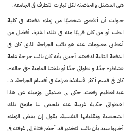
هى المشتل والحاضنة لكل تيارات التطرف فى الجامعة.
حاولت أن أتقصى شخصيًا من زملاء دفعته فى كلية
الطب أو من كان قريبًا منه فى تلك الفترة، أفضل من
أعطانى معلومات عنه هو نائب الجراحة الذى كان فى
الدفعة التالية لدفعته، أخبرنى بأنه كان نائب جراحة عامة
«شاطر» جدًا، وانطوائى جدًا أو بلغتنا العامية «فى حاله»،
كان فى قسم أكثر الأساتذة صرامة فى أقسام الجراحة، د .
عبدالعظيم رفعت، حكى لى صديقى وزميله عن هذا
الانطوائى حكاية غريبة عنه تلخص لنا ملامح تلك
الشخصية وتقلباتها النفسية، يقول إن بعض الزملاء
أخبروا سيد بأن نائب التخدير قد أحضر فتاة إلى غرفته فى