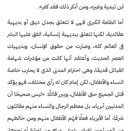
ابن تيمية وغيره، ومن أنكر ذلك فقد كفر».
أما الطامة الكبرى فهى لا تتعلق بجدل دينى أو بديهية
عقائدية، لكنها تتعلق ببديهية إنسانية، اتفق عليها البشر
فى العالم كله، وصارت من حقوق الإنسان، وبديهيات
العصر الحديث، وأعتقد أنها كانت من مؤشرات شهامة
القبائل قديمًا، وهى احترام المدنى الذى لا يحارب خاصة
النساء والأطفال، لكن إمام كان له رأى مختلف، فهو يؤكد
قتل الجميع حتى الأطفال، ويبرر قائلًا: «ليس صحيحًا أن
المدنيين أبرياء، بل معظم الرجال والنساء منهم مقاتلون
شرعًا، أما الأبرياء فعلًا فهُم الأطفال منهم ومن خالطهم
من المسلمين لغرض شرعى مباح من تجارة أو نحوها،