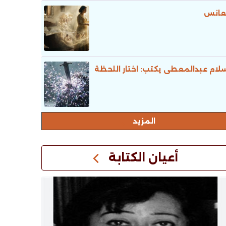
عانس
لام عبدالمعطى يكتب: اختار اللحظة
المزيد
أعيان الكتابة