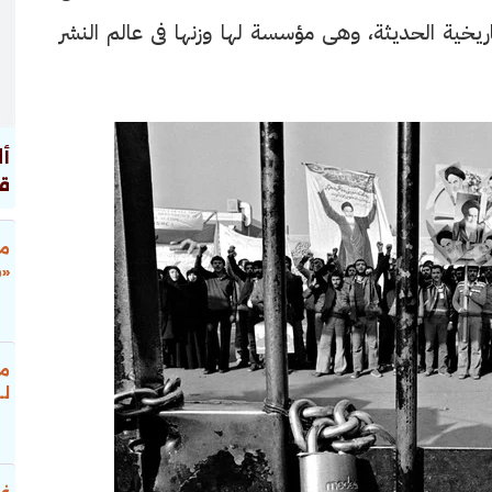
ريخية الحديثة، وهى مؤسسة لها وزنها فى عالم النشر
أل
ق
مح
«م
مح
لـ
غب