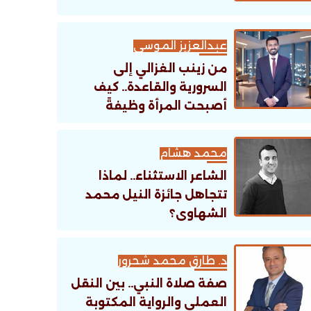
عبدالعزيز الموسى
من زينب الغزالي إلى
السرورية والقاعدة.. كيف
أصبحت المرأة وظيفةً
تنظيمية؟
محمد هشام
الشاعر الاستثناء.. لماذا
تتجاهل جائزة النيل محمد
الشهاوى؟
د. طارق محمد شحرور
صفة صلاة النبي.. بين النقل
العملي والرواية المكتوبة