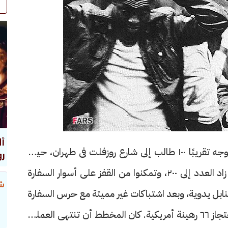
أل
فى صبيحة يوم ٤ نوفمبر ١٩٧٩ الساعة العاشرة، توجه تقريبًا ١٠٠ طالب إلى شارع روزفلت فى طهران، حيث
رو
تقبع السفارة الأمريكية، وبعد فترة حصار قصيرة زاد العدد إلى ٢٠٠، وتمكنوا من القفز على أسوار السفارة
شر
ل يدوية، وبعد اشتباكات غير مميتة مع حرس السفارة
تمكنوا من الدخول إلى المبنى بطوابقه الستة واحتجاز ٦٦ رهينة أمريكية. كان المخطط أن تنتهى العملية