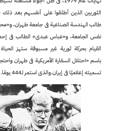
نهايات عام 1979، فى ظل أجواء مشت
الثوريين الذين أطلقوا على أنفسهم بعد ذلك «
طالب الهندسة الصناعية فى جامعة طهران، و«محسن
نفس الجامعة، و«عباس عبدى» الطالب فى إحدى ال
القيام بحركة ثورية غير مسبوقة ستهز الحياة ا
باسم «احتلال السفارة الأمريكية فى طهران واحت
تسميته إعلاميًا فى إيران.والذى استمر لـ444 يومًا.