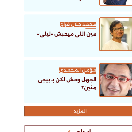
محمد جلال فراج
مين اللى ميحبش «ليلى»
مؤمن المحمدى
الجهل وحش لكن بـ ييجى
منين؟
اﻟﻤﺰﻳﺪ