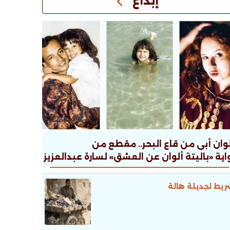
إبداع
وان أبى من قاع البحر.. مقطع من
اية «باليتة ألوان عن العشق» لسارة عبدالعزيز
يط لجديلة هالة