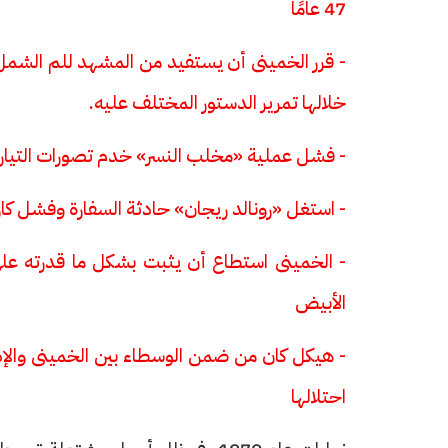
47 عامًا
- قرر الخمينى أن يستفيد من المشهد للم الشم
خلالها تمرير الدستور المختلف عليه.
- فشل عملية «مخلب النسر» خدم تصورات التيار ال
- استغل «رونالد ريجان» حادثة السفارة وفشل ك
- الخمينى استطاع أن يثبت بشكل ما قدرته عل
الأبيض
- هيكل كان من ضمن الوسطاء بين الخمينى والإدا
احتلالها