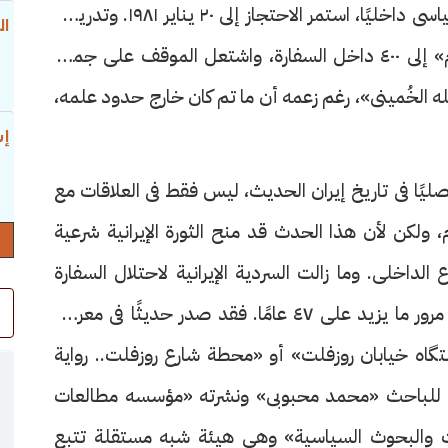
فى عدة أيام، ولكن نتيجة لتعقيدات الموقف السياسى داخليًا، استمر الاحتجاز إلى ٢٠ يناير ١٩٨١. وتدريجيًا
ال
وصل عدد الطلاب الثوريين أو «أتباع خط الإمام» إلى ٤٠٠ داخل السفارة، واشتعل الموقف على جميع
لله الخُمينى»، رغم زعمه أن ما تم كان خارج حدود علمه،
إس
فصليًا فى تاريخ إيران الحديث، ليس فقط فى العلاقات مع
، ولكن لأن هذا الحدث قد منح الثورة الإيرانية شرعية
داخلى. وما زالت السردية الإيرانية لاحتلال السفارة
تشغل العقل السياسى إلى اللحظة الراهنة، رغم مرور ما يزيد على ٤٧ عامًا. فقد صدر حديثًا فى معرض
تگاه خیابان روزفلت» أو «محطة شارع روزفلت.. رواية
ن»، للباحث «محمد محبوبى» ونشرته «مؤسسه مطالعات
والبحوث السياسية» وهى هيئة شبه مستقلة تتبع