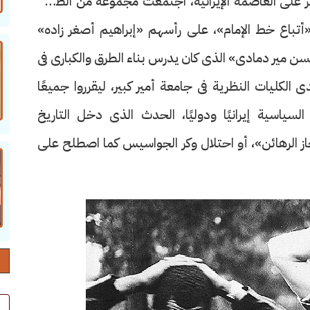
علة تسيطر على العاصمة الإيرانية، اجتمعت مجموعة من الطلاب
أتباع خط الإمام»، على رأسهم «إبراهيم أصغر زاده»
 مير دمادى» الذى كان يدرس بناء الطرق والكبارى فى
كليات النظرية فى جامعة أمير كبير، ليقرروا جميعًا
لسياسية إيرانيًا ودوليًا، الحدث الذى دخل التاريخ
جاز الرهائن»، أو احتلال وكر الجواسيس كما اصطلح على