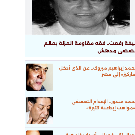
يفة رفعت.. فقه مقاومة العزلة بعالم
صصى مدهش
مد إبراهيم مبروك.. عن الذى أدخل
اركيز» إلى مصر
مد مندور.. الإعدام التعسفى
«مواهب إبداعية كثيرة»
ريال زكى غبريال.. أسباب غامضة