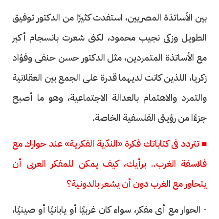
بين الأساتذة المصريين، استفدت كثيرًا من الدكتور توفيق
الطويل وزكى نجيب محمود، لكنى شعرت بانسجام أكبر
مع الأساتذة المتمردين، مثل الدكتور حسن حنفى وفؤاد
زكريا، اللذين كانت لديهما قدرة على الجمع بين العقلانية
والتمرد والاهتمام بالعدالة الاجتماعية، وهو ما أصبح
جزءًا من رؤيتى الفلسفية الخاصة.
■ تتردد فى كتاباتك فكرة «الندّية الفكرية» عند حوارك مع
فلاسفة الغرب.. برأيك، كيف يمكن للمفكر العربى أن
يتحاور مع الغرب دون أن يشعر بالدونية؟
- الحوار مع أى مفكر، سواء كان غربيًا أو يابانيًا أو صينيًا،