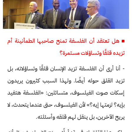
■ هل تعتقد أن الفلسفة تمنح صاحبها الطمأنينة أم
تزيده قلقًا وتساؤلات مستمرة؟
- أنا أرى أن الفلسفة تزيد الإنسان قلقًا وتساؤلاته، بل
تزيد القلق حوله أيضًا. ولهذا السبب كثيرون يريدون
إسكات صوت الفيلسوف، متسائلين: «الفلسفة هتفيد
بإيه؟ لزمتها إيه؟» لأن الفيلسوف، حتى عندما يتحدث، لا
يريح الآخرين، بل ينقل لهم قلقه وأسئلته.