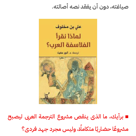
صياغته، دون أن يفقد نصه أصالته.
■ برأيك، ما الذى ينقص مشروع الترجمة العربى ليصبح
مشروعًا حضاريًا متكاملًا، وليس مجرد جهد فردى؟