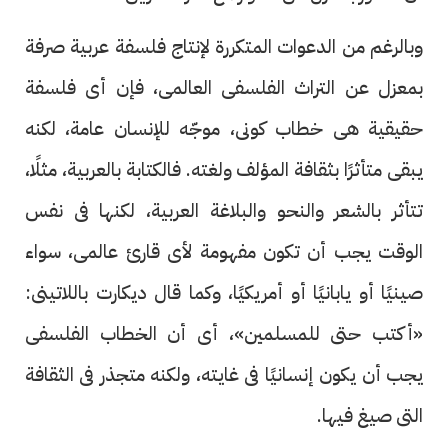
وبالرغم من الدعوات المتكررة لإنتاج فلسفة عربية صرفة
بمعزل عن التراث الفلسفى العالمى، فإن أى فلسفة
حقيقية هى خطاب كونى، موجّه للإنسان عامة، لكنه
يبقى متأثرًا بثقافة المؤلف ولغته. فالكتابة بالعربية، مثلًا،
تتأثر بالشعر والنحو والبلاغة العربية، لكنها فى نفس
الوقت يجب أن تكون مفهومة لأى قارئ عالمى، سواء
صينيًا أو يابانيًا أو أمريكيًا، وكما قال ديكارت باللاتينى:
«أكتب حتى للمسلمين»، أى أن الخطاب الفلسفى
يجب أن يكون إنسانيًا فى غايته، ولكنه متجذر فى الثقافة
التى صيغ فيها.