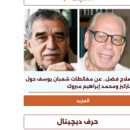
لاح فضل.. عن مغالطات شعبان يوسف حول
ركيز ومحمد إبراهيم مبروك
المزيد
حرف ديچيتال