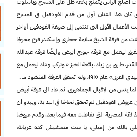
أحدب أصلع الرأس يتمتع بخفة ظل على المسرح وبأسلوب
رى كان هذا الفنان أول من قدم الفودفيل فى المسرح
 الأعمال الأولى التى تنتمى إلى صيغة الفودفيل أواخر
ى تألفت من فرقة الشيخ سلامة حجازى وإسكندر فرح مخرجًا
لفرق ليعمل مع فرقة جورج أبيض وأيضًا فرقة عبدالله
در، طارق بن زياد، بائعة الخبز « وتركها وعاد ليعمل مع
فرقة أبيض وحجازى، إلى أن أسس فرقته «الكوميدى العربى» عام ١٩١٥، ولم تحقق الفرقة المنشود منها
لما يئس من الإقبال الجماهيرى، ثم عاد إلى فرقة أبيض
عروض الفودفيل لم تحقق نجاحًا فى البداية، ويبدو أن
لذائقة المصرية التى تفاعلت معه فيما بعد، وقدم عروضًا
«خلى بالك من إميلى، يا ست متمشيش كده عريانة،