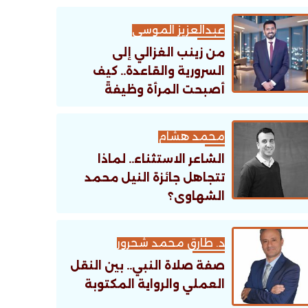
عبدالعزيز الموسى
من زينب الغزالي إلى
السرورية والقاعدة.. كيف
أصبحت المرأة وظيفةً
تنظيمية؟
محمد هشام
الشاعر الاستثناء.. لماذا
تتجاهل جائزة النيل محمد
الشهاوى؟
د. طارق محمد شحرور
صفة صلاة النبي.. بين النقل
العملي والرواية المكتوبة