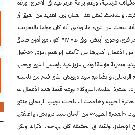
يلات فرنسية، ورغم براعة عزيز عيد فى الإخراج، ورغم
ذكرت، والملاحظ تنقل هذا الفنان بين العديد من الفرق فى
كأنه يبحث عن شىء ما، وظنى أنه كان مولعًا بالتجريب،
تعاون مع سلامة حجازى وعبدالله عكاشة وإسكندر فرح، وجورج أبيض، وفى عام ١٩١٧ كون مع أمين صدقى
 من الأعمال أشهرها من تأليف إبراهيم رمزى «دخول
يديا مصرية مؤلفة! وظل عزيز عيد يؤسس الفرق ويحلها
 الريحانى، وأيضًا مع سيد درويش الذى قدم من تلحينه
د، العشرة الطيبة، الباروكة» ورغم قيمة هذه الأعمال لم
 العشرة الطيبة وهاجمت السلطات نجيب الريحانى منتج
ميك «العشرة الطيبة» من ألحان سيد درويش، وأغلقتها
الإنجليز، ولكنه فى الحقيقة كان يهاجم، الأتراك ولكن