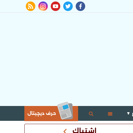
rss feed
instagram
youtube
twitter
facebook
 ▼
حرف ديچيتال
اشتباك