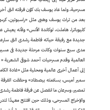
بعد من تراث يوسف وهبى مثل «راسبوتين، كرسى الاع
كليوباترا، هاملت، لوكاندة الأنس» ولأنه يعيش 
جديدة مع رفيقة حياته فاطمة رشدى التى سارع
مدى سبع سنوات وكانت مرحلة جديدة فى مسيرته 
العالمية وقدم مسرحيات أحمد شوقى الشعرية « مصر
إلى أعمال أخرى عالمية ومحلية مثل «غادة الكاميل
سمير أميس، بسلامته بيصطاد» وحققت الفرقة خ
والإخراج المسرحى، وذلك حين افتتح معهدًا لتدريس