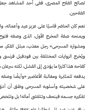
لصالح الفلاح المصرى، ففى أحد المشاهد جعل ا
الفلاحين.
نعم كان الحاضر قاسيًا على عزيز عيد وأعماله،
ويمنحه صفة المخرج الأول، الذى وصفه فتو
ومشواره المسرحى» رجل معذب، مبلل الفكر، م
ويُخرج الروايات المختلفة بين فودفيل فرنسى 
كفاحه هذا كثيرًا ما يؤدى إلى الفشل، لكنه سرعان م
يدفعه للمثابرة ومغالبة الأعاصير «وأيضًا وصف
على شخصيته وأسلوبه المسرحى وظنى أن أدق 
تفكيره جسمه فينحف وتتلاشى أماله! بل وتلخص 
سافر عزيز عيد إل