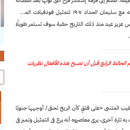
يفة. انضم إلى فرقة إسكندر فرح التى كوّنها بعد انفصاله
عن سلامة حجازى ١٩٠٥، وبعد عامين كوّن فرقته مع سليمان الحداد ١٩٠٧ لتمثيل فودفيلات المسرح
س عزيز عيد منذ ذلك التاريح حقبة سوف تستمر طويلًا
.
حرف العدد 132
 الحائط الرابع قبل أن تصبح هذه الأفعال نظريات
يب المتنبى «على قلقٍ كأن الريح تحتى/ أوجهها جنوبًا
به تارة أخرى، يرى معاصروه أنه برع فى التمثيل وتميز فى