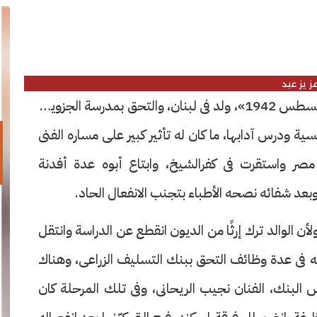
ز يز عيد
عزيز يوسف جرجس عيد «1 مارس 1883- 28 أغسطس 1942»، ولد فى لبنان، والتحق بمدرسة الجزويت
نسية ودرس آدابها، ما كان له تأثير كبير على مساره الفنى
صر واستقرت فى كفرالشيخ، وابتاع أبوه عدة أفدنة
عد شفائه نصحه الأطباء بتجنب الانفعال الحاد.
لأن الوالد ترك إرثًا من الديون انقطع عن الدراسة وانتقل
ه فى عدة وظائف التحق ببنك التسليف الزراعى، وهناك
س البنك، الفنان نجيب الريحانى، وفى تلك المرحلة كان