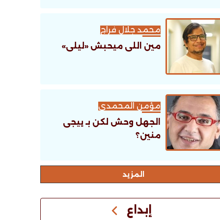
محمد جلال فراج
مين اللى ميحبش «ليلى»
مؤمن المحمدى
الجهل وحش لكن بـ ييجى
منين؟
اﻟﻤﺰﻳﺪ
إبداع