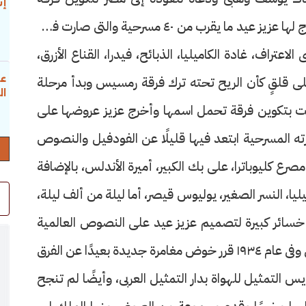
إس
مسرحية، ولما عاد يوسف بك كوّن فرقته التى أخرج لها عزيز عيد ما يقرب من ٤٠ مسرحية والتى صارت فيما
تراف، غادة الكاميليا، الذبائح، فيدرا، القناع الأزرق،
عب
على قلقٍ كأن الريح تحته ترك فرقة رمسيس وبدأ مرحلة
ال
ت بتكوين فرقة تحمل اسمها وأخرج عزيز عروضها على
المسرحية ابتعد فيها قليلًا عن الفودفيل والنصوص
ع كليوباترا، على بك الكبير، أميرة الأندلس، بالإضافة
يا، النسر الصغير، يوليوس قيصر، أما ليلة من ألف ليلة،
سائر كبيرة لتصميم عزيز عيد على النصوص العالمية
تمصير، وسرعان ما انفصل عن فرقة فاطمة رشدى وفى عام ١٩٣٤ قرر خوض مغامرة جديدة بعيدًا عن الفرق
 التمثيل للهواة بدار التمثيل العربى، وأيضًا لم تنجح