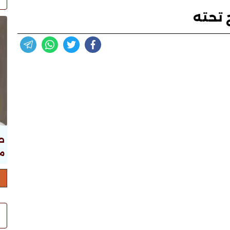
 تحته
ص
ما