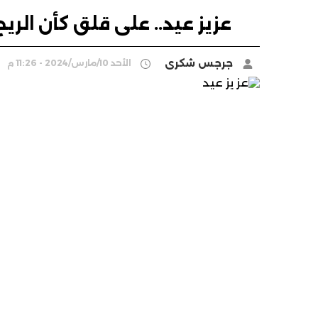
عزيز عيد.. على قلق كأن الريح
جرجس شكرى
الأحد 10/مارس/2024 - 11:26 م