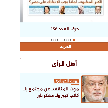
حرف العدد 136
المزيد
أهل الرأى
ثروت الخرباوى
موت المثقف.. عن مجتمع بلا
كاتب كبير ولا مفكر بارز