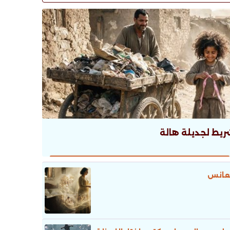
ريط لجديلة هالة
عانس