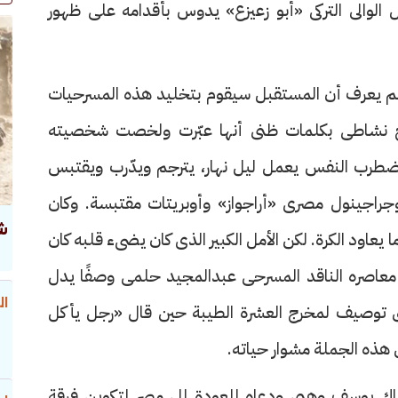
لوالى التركى «أبو زعيزع» يدوس بأقدامه على ظهور
 ولم يعرف أن المستقبل سيقوم بتخليد هذه المسرحيات
ح نشاطى بكلمات ظنى أنها عبّرت ولخصت شخصيته
ضطرب النفس يعمل ليل نهار، يترجم ويدّرب ويقتبس
وجراجينول مصرى «أراجواز» وأوبريتات مقتبسة. وكان
ش
ا يعاود الكرة. لكن الأمل الكبير الذى كان يضىء قلبه كان
ه معاصره الناقد المسرحى عبدالمجيد حلمى وصفًا يدل
ال
توصيف لمخرج العشرة الطيبة حين قال «رجل يأكل
هذه الجملة مشوار حياته.
ى إيطاليا عام ١٩٢٢ والتقى هناك يوسف وهبى ودعاه للعودة إلى مصر لتكوين فرقة