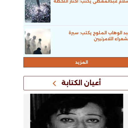
لام عبدالمعطى يكتب: اختار اللحظة
د الوهاب الملوح يكتب: سيرة
شعراء اللامرئيين
المزيد
أعيان الكتابة