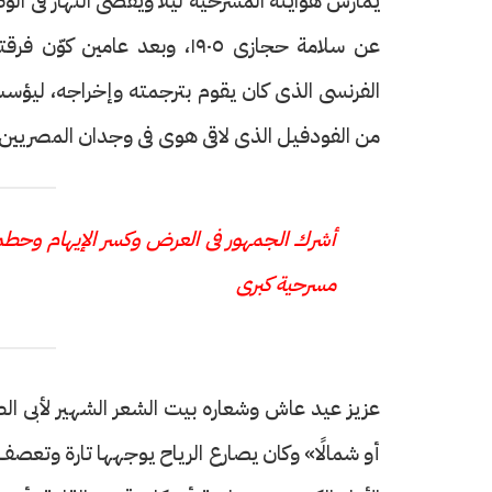
يمارس هوايته المسرحية ليلًا ويقضى النهار فى الوظ
الفرنسى الذى كان يقوم بترجمته وإخراجه، ليؤس
من الفودفيل الذى لاقى هوى فى وجدان المصريين
حرف العدد 133
أشرك الجمهور فى العرض وكسر الإيهام وحطم
مسرحية كبرى
عزيز عيد عاش وشعاره بيت الشعر الشهير لأبى الط
أو شمالًا» وكان يصارع الرياح يوجهها تارة وتعصف 