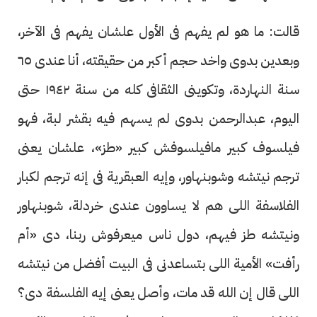
قالت: ما هو لم يفهم فى الأول علشان يفهم فى الآخر،
وبعدين بدوى واخد حجم أكبر من حقيقته، أنا عندى ٦٥
سنة النهاردة، وتكوينى الثقافى كله من سنة ١٩٤٢ حتى
اليوم، عبدالرحمن بدوى لم يسهم فيه بقشر لبة، فهو
فيلسوف كبير مافيلسوفش كبير «طز»، علشان يعنى
ترجم نيتشه وشوبنهاور، وإيه العبقرية فى إنه ترجم لكبار
الفلاسفة اللى هم لا يساوون عندى خردلة، شوبنهاور
ونيتشه طز فيهم، دول ناس ميعرفوش ربنا، دى «أم
رأفت» الأمية اللى بتساعدنى فى البيت أفضل من نيتشه
اللى قال إن الله قد مات، وأصل يعنى إيه الفلسفة دى؟