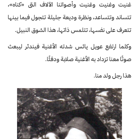
غنيت وغنيت وغنيت وأصواتنا الآلاف التى «كناه»،
تتساند وتتساعد، ونظرة وديعة جليلة تتجول فيما بينها
تتعرف على نفسها، تتلمس ذاتها، هذا الشوق النبيل.
وكلما ارتفع عويل يائس شدته الأغنية فيندثر ليبعث
صوتًا معنا تزداد به الأغنية صلابة ودفئًا.
هذا رجل ولد منا.