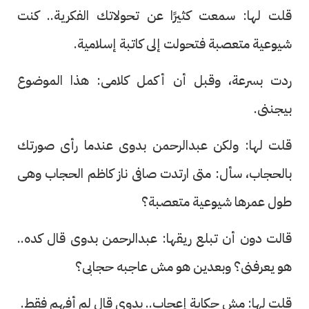
قلت لها: سمعت كثيرًا عن تحولاتك الفكرية.. كنت
شيوعية متعصبة فتحولت إلى كاتبة إسلامية.
ردت بسرعة، وقبل أن أكمل كلامى: هذا الموضوع
بيجننى.
قلت لها: ولكن عبدالرحمن بدوى عندما رأى صورتك
بالحجاب، سأل: متى ارتدت صافى ناز كاظم الحجاب وهى
طول عمرها شيوعية متعصبة؟
قالت دون أن تبلع ريقها: عبدالرحمن بدوى قال كده..
هو يعرفنى؟ وبعدين هو مش عاجبه حجابى؟
قلت لها: مش حكاية إعجاب.. بدوى قال لم أفهم فقط.