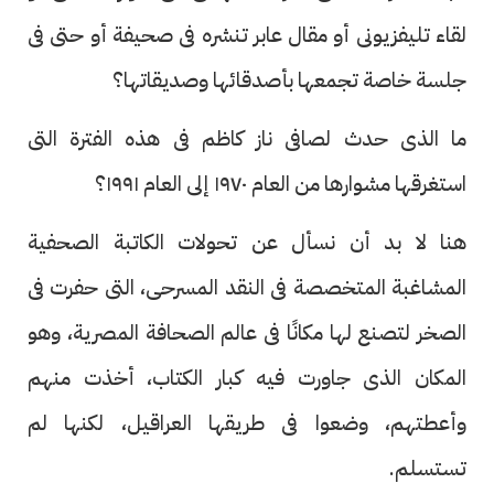
لقاء تليفزيونى أو مقال عابر تنشره فى صحيفة أو حتى فى
جلسة خاصة تجمعها بأصدقائها وصديقاتها؟
ما الذى حدث لصافى ناز كاظم فى هذه الفترة التى
استغرقها مشوارها من العام ١٩٧٠ إلى العام ١٩٩١؟
هنا لا بد أن نسأل عن تحولات الكاتبة الصحفية
المشاغبة المتخصصة فى النقد المسرحى، التى حفرت فى
الصخر لتصنع لها مكانًا فى عالم الصحافة المصرية، وهو
المكان الذى جاورت فيه كبار الكتاب، أخذت منهم
وأعطتهم، وضعوا فى طريقها العراقيل، لكنها لم
تستسلم.