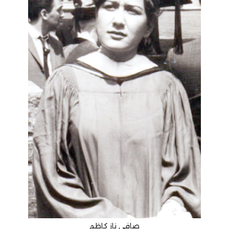
صافى ناز كاظم