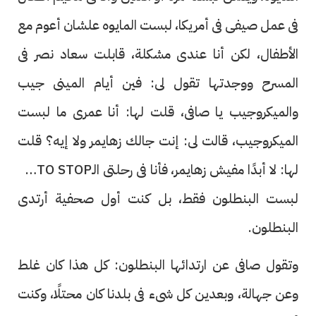
فى عمل صيفى فى أمريكا، لبست المايوه علشان أعوم مع
الأطفال، لكن أنا عندى مشكلة، قابلت سعاد نصر فى
المسرح ووجدتها تقول لى: فين أيام المينى جيب
والميكروجيب يا صافى، قلت لها: أنا عمرى ما لبست
الميكروجيب، قالت لى: إنت جالك زهايمر ولا إيه؟ قلت
لها: لا أبدًا مفيش زهايمر، فأنا فى رحلتى الـAUTO STOP
لبست البنطلون فقط، بل كنت أول صحفية أرتدى
البنطلون.
وتقول صافى عن ارتدائها البنطلون: كل هذا كان غلط
وعن جهالة، وبعدين كل شىء فى بلدنا كان محتلًا، وكنت