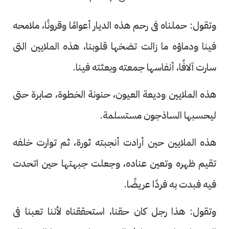
وتقول: حملناه فى رحم هذه الديار أعوامًا وقرونًا، ملامحه
فينا ودماؤه ما زالت تضخها قلوبنا، هذه الملايين التى
سارت آلافًا، أنفاسها جمعته وبعثته فينا.
هذه الملايين وديعة العيون، حنونة الخطوة، صابرة حتى
ليحسبها الساذجون مستسلمة.
هذه الملايين حين أرادت أنجبته ثورة، ثم توارت خلفه
تقيم ظهره وتعين عناده، وجعلت جبهتها حين اتحدت
فيه فبدت به فردًا عريضًا.
وتقول: هذا رجل كان حقنا، استحققناه لأننا تعبنا فى