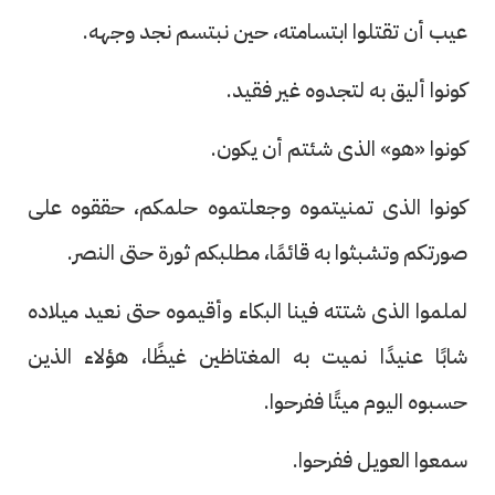
عيب أن تقتلوا ابتسامته، حين نبتسم نجد وجهه.
كونوا أليق به لتجدوه غير فقيد.
كونوا «هو» الذى شئتم أن يكون.
كونوا الذى تمنيتموه وجعلتموه حلمكم، حققوه على
صورتكم وتشبثوا به قائمًا، مطلبكم ثورة حتى النصر.
لملموا الذى شتته فينا البكاء وأقيموه حتى نعيد ميلاده
شابًا عنيدًا نميت به المغتاظين غيظًا، هؤلاء الذين
حسبوه اليوم ميتًا ففرحوا.
سمعوا العويل ففرحوا.