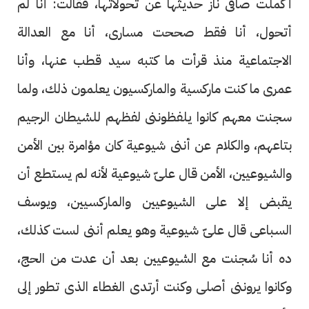
أكملت صافى ناز حديثها عن تحولاتها، فقالت: أنا لم
أتحول، أنا فقط صححت مسارى، أنا مع العدالة
الاجتماعية منذ قرأت ما كتبه سيد قطب عنها، وأنا
عمرى ما كنت ماركسية والماركسيون يعلمون ذلك، ولما
سجنت معهم كانوا يلفظوننى لفظهم للشيطان الرجيم
بتاعهم، والكلام عن أننى شيوعية كان مؤامرة بين الأمن
والشيوعيين، الأمن قال علىّ شيوعية لأنه لم يستطع أن
يقبض إلا على الشيوعيين والماركسيين، ويوسف
السباعى قال علىّ شيوعية وهو يعلم أننى لست كذلك،
ده أنا سُجنت مع الشيوعيين بعد أن عدت من الحج،
وكانوا يروننى أصلى وكنت أرتدى الغطاء الذى تطور إلى