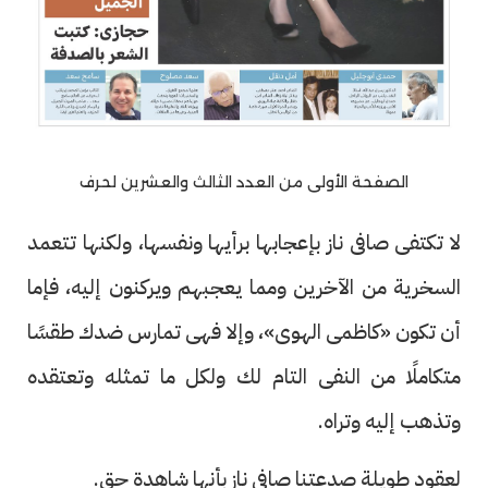
الصفحة الأولى من العدد الثالث والعشرين لحرف
لا تكتفى صافى ناز بإعجابها برأيها ونفسها، ولكنها تتعمد
السخرية من الآخرين ومما يعجبهم ويركنون إليه، فإما
أن تكون «كاظمى الهوى»، وإلا فهى تمارس ضدك طقسًا
متكاملًا من النفى التام لك ولكل ما تمثله وتعتقده
وتذهب إليه وتراه.
لعقود طويلة صدعتنا صافى ناز بأنها شاهدة حق.