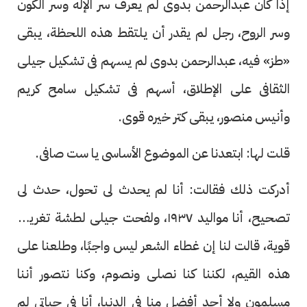
إذا كان عبدالرحمن بدوى لم يعرف سر الإله وسر الكون
وسر الروح، رجل لم يقدر أن يلتقط هذه اللحظة، يبقى
«طز» فيه، عبدالرحمن بدوى لم يسهم فى تشكيل جيلى
الثقافى على الإطلاق، أسهم فى تشكيل سامح كريم
وأنيس منصور، يبقى كتر خيره قوى.
قلت لها: ابتعدنا عن الموضوع الأساسى يا ست صافى.
أدركت ذلك فقالت: أنا لم يحدث لى تحول، حدث لى
تصحيح، أنا مواليد ١٩٣٧، ولفحت جيلى لطشة تغريب
قوية، قالت لنا إن غطاء الشعر ليس واجبًا، وطلعنا على
هذه القيم، لكننا كنا نصلى ونصوم، وكنا نتصور أننا
مسلمون ولا أحد أفضل منا فى الدنيا، أنا فى حياتى لم