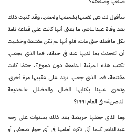
صنعها وصنعته؟
سأقول لك هى نفسها بشحمها ولحمها، وقد كتبت ذلك
بعد وفاة عبدالناصر، ما يعنى أنها كانت على قناعة تامة
بكل ما فعله حتى مات، فلو أنها لم تكن مقتنعة وخشيت
أن تتحدث بما لديها عنه فى حياته، فما الذى يجعلها
تكتب هذه المرثية الدامعة دون دموع؟، حتمًا كانت
مقتنعة، فما الذى جعلها ترتد على عقبيها مرة أخرى،
وتخرج علينا بكتابها الضال والمضلل «الخديعة
الناصرية» فى العام ١٩٩١؟
وما الذى جعلها حريصة بعد ذلك بسنوات على رجم
عبدالناصر كلما أتى ذكره أمامها فى أى حوار صحفى أو