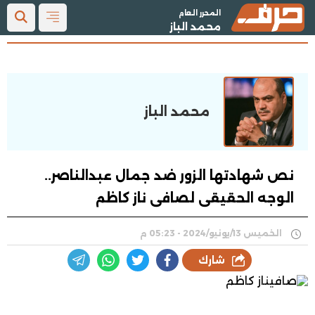
المحرر العام
محمد الباز
محمد الباز
نص شهادتها الزور ضد جمال عبدالناصر..
الوجه الحقيقى لصافى ناز كاظم
الخميس 13/يونيو/2024 - 05:23 م
شارك