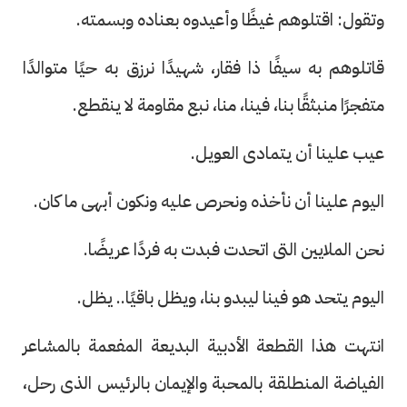
وتقول: اقتلوهم غيظًا وأعيدوه بعناده وبسمته.
قاتلوهم به سيفًا ذا فقار، شهيدًا نرزق به حيًا متوالدًا
متفجرًا منبثقًا بنا، فينا، منا، نبع مقاومة لا ينقطع.
عيب علينا أن يتمادى العويل.
اليوم علينا أن نأخذه ونحرص عليه ونكون أبهى ما كان.
نحن الملايين التى اتحدت فبدت به فردًا عريضًا.
اليوم يتحد هو فينا ليبدو بنا، ويظل باقيًا.. يظل.
انتهت هذا القطعة الأدبية البديعة المفعمة بالمشاعر
الفياضة المنطلقة بالمحبة والإيمان بالرئيس الذى رحل،