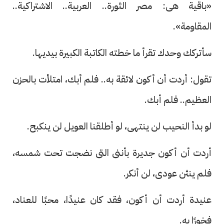
«باقية هى: مصر الثورة.. العربية.. الاشتراكية..
المقاومة».
سأتركك وحدك تقرأ ما خطته الكاتبة الكبيرة بيديها.
تقول: أردت أن أكون لائقة به.. فلم أبك، امتلأت بالحزن
العظيم.. فلم أبك.
لو بدأ النحيب لن ينتهى، لو أطلقنا العويل لن ينكبح.
أردت أن أكون جديرة بأننى التى نضجت تحت شمسه،
فلم ينثن عودى، لن أنكر.
عنيدة أردت أن أكون، فقد كان عنيدًا، محبًا للعناد،
فخورًا به.