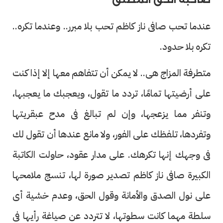
عندما تحب صافى ناز كاظم تحب بلا مبرر.. وعندما تكره..
تكره بلا حدود.
متطرفة المزاج هى.. لا يمكن أن تتفاهم معها إلا إذا كنت
على أرضيتها تمامًا، تردد ما تقول، ويعجبك ما يعجبها،
وتنفر مما يزعجها، وإن لم تبالغ فى مدح عبقريتها
وتفردها، تلفظك على الفور، ولا مانع عندها أن تقول لك
فى وجهك إنها تكرهك. على مدار عقود، حاولت الكاتبة
الكبيرة صافى ناز كاظم تصدير صورة لها، تنسج ملامحها
على نول الصدق والأمانة وقول الحق، وعدم خشية أى
سلطة مهما كانت سطوتها، لا تتردد عن صياغة رأيها فى