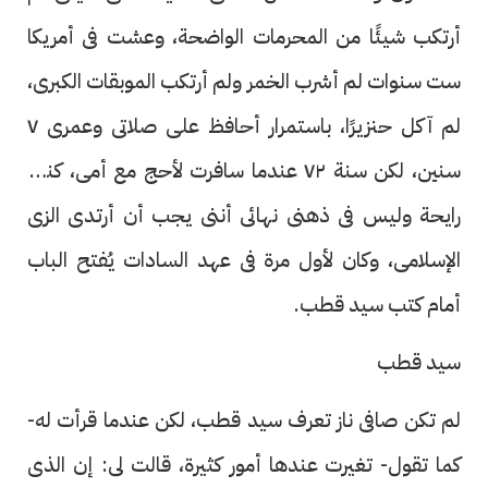
أرتكب شيئًا من المحرمات الواضحة، وعشت فى أمريكا
ست سنوات لم أشرب الخمر ولم أرتكب الموبقات الكبرى،
لم آكل حنزيرًا، باستمرار أحافظ على صلاتى وعمرى ٧
سنين، لكن سنة ٧٢ عندما سافرت لأحج مع أمى، كنت
رايحة وليس فى ذهنى نهائى أننى يجب أن أرتدى الزى
الإسلامى، وكان لأول مرة فى عهد السادات يُفتح الباب
أمام كتب سيد قطب.
سيد قطب
لم تكن صافى ناز تعرف سيد قطب، لكن عندما قرأت له-
كما تقول- تغيرت عندها أمور كثيرة، قالت لى: إن الذى