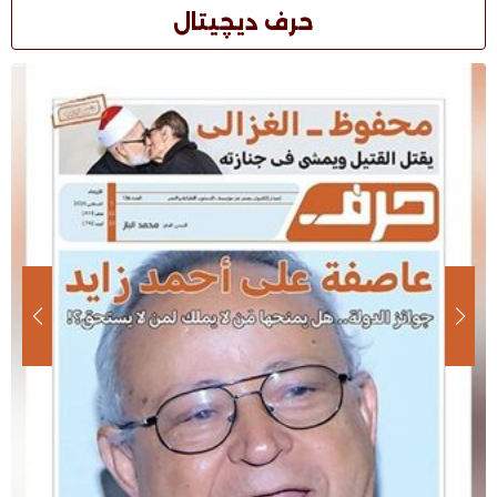
حرف ديچيتال