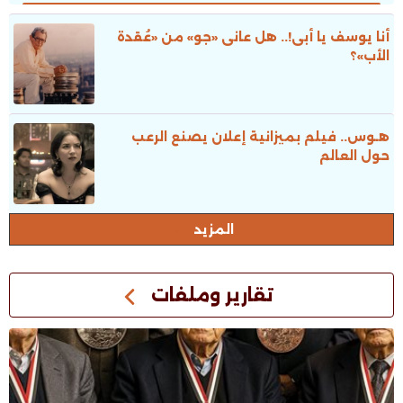
الطبعات.. ونقاش ثقافى صاخب
أنا يوسف يا أبى!.. هل عانى «جو» من «عُقدة
الأب»؟
هـوس.. فيلم بميزانية إعلان يصنع الرعب
حول العالم
المزيد
تقارير وملفات