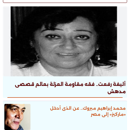
أليفة رفعت.. فقه مقاومة العزلة بعالم قصصى
مدهش
محمد إبراهيم مبروك.. عن الذى أدخل
«ماركيز» إلى مصر