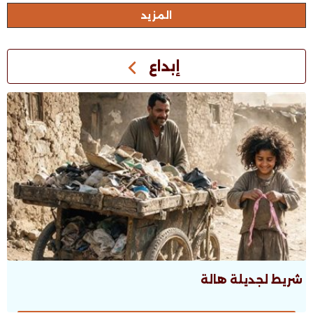
اﻟﻤﺰﻳﺪ
إبداع
شريط لجديلة هالة