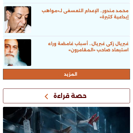
محمد مندور.. الإعدام التعسفى لـ«مواهب
إبداعية كثيرة»
غبريال زكى غبريال.. أسباب غامضة وراء
استبعاد صاحب «المقامرون»
المزيد
حصة قراءة