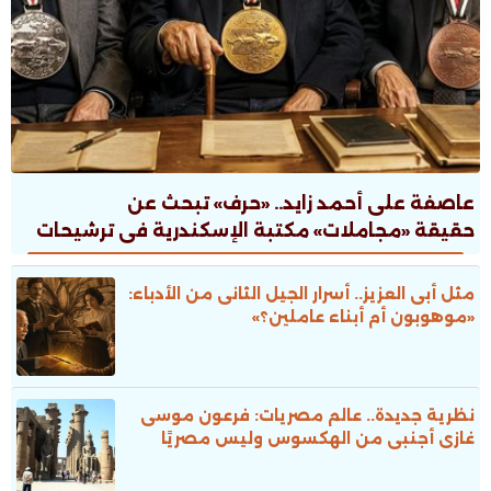
عاصفة على أحمد زايد.. «حرف» تبحث عن
حقيقة «مجاملات» مكتبة الإسكندرية فى ترشيحات
جوائز الدولة
مثل أبى العزيز.. أسرار الجيل الثانى من الأدباء:
«موهوبون أم أبناء عاملين؟»
نظرية جديدة.. عالم مصريات: فرعون موسى
غازى أجنبى من الهكسوس وليس مصريًا