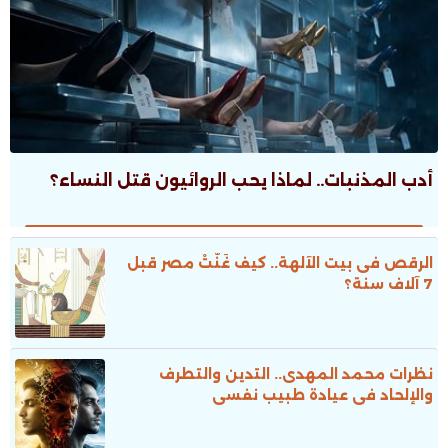
أدب المذنبات.. لماذا يحب الروائيون قتل النساء؟
الرقص فى بيت الآلهة.. كيف غَنَّتْ مصر قبل
7 آلاف سنة؟
نظرات محمد المهدى.. التدين والتطرف
والإلحاد فى عيادة طبيب نفسى