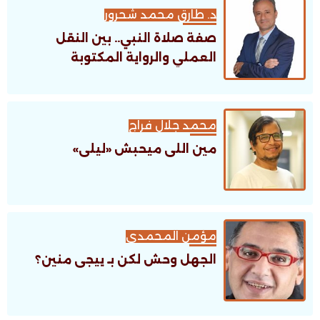
د. طارق محمد شحرور
صفة صلاة النبي.. بين النقل
العملي والرواية المكتوبة
محمد جلال فراج
مين اللى ميحبش «ليلى»
مؤمن المحمدى
الجهل وحش لكن بـ ييجى منين؟