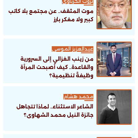
ثروت الخرباوى
موت المثقف.. عن مجتمع بلا كاتب
كبير ولا مفكر بارز
عبدالعزيز الموسى
من زينب الغزالي إلى السرورية
والقاعدة.. كيف أصبحت المرأة
وظيفةً تنظيمية؟
محمد هشام
الشاعر الاستثناء.. لماذا تتجاهل
جائزة النيل محمد الشهاوى؟