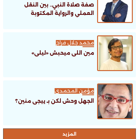
صفة صلاة النبي.. بين النقل
العملي والرواية المكتوبة
محمد جلال فراج
مين اللى ميحبش «ليلى»
مؤمن المحمدى
الجهل وحش لكن بـ ييجى منين؟
اﻟﻤﺰﻳﺪ