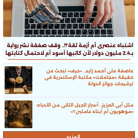
اشتباه عنصرى أم أزمة ثقة؟!.. وقف صفقة نشر رواية
بـ2.4 مليون دولار لأن كاتبها أسود أم لاحتمال كتابتها
بالـAI؟!
عاصفة على أحمد زايد.. «حرف» تبحث عن
حقيقة «مجاملات» مكتبة الإسكندرية فى
ترشيحات جوائز الدولة
مثل أبى العزيز.. أسرار الجيل الثانى من الأدباء:
«موهوبون أم أبناء عاملين؟»
المزيد