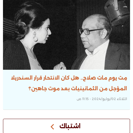
مِت يوم مات صلاح.. هل كان الانتحار قرار السندريلا
المؤجل من الثمانينيات بعد موت جاهين؟
الثلاثاء 02/يوليو/2024 - 11:15 ص
اشتباك