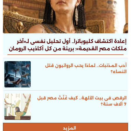
إعادة اكتشاف كليوباترا.. أول تحليل نفسى لـ«آخر
ملكات مصر القديمة»: بريئة من كل أكاذيب الرومان
أدب المذنبات.. لماذا يحب الروائيون قتل
النساء؟
الرقص فى بيت الآلهة.. كيف غَنَّتْ مصر قبل
7 آلاف سنة؟
المزيد