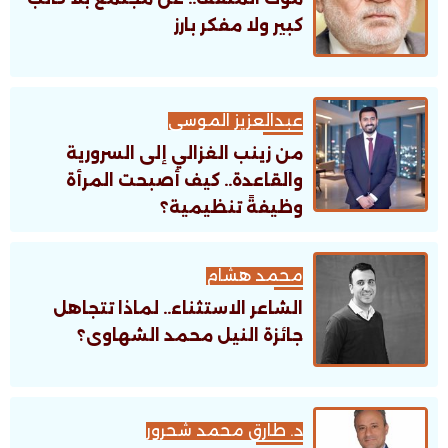
كبير ولا مفكر بارز
عبدالعزيز الموسى
من زينب الغزالي إلى السرورية
والقاعدة.. كيف أصبحت المرأة
وظيفةً تنظيمية؟
محمد هشام
الشاعر الاستثناء.. لماذا تتجاهل
جائزة النيل محمد الشهاوى؟
د. طارق محمد شحرور