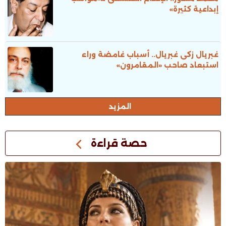
إبداعية كثيرة»
غبريال زكى غبريال.. أسباب غامضة وراء
استبعاد صاحب «المقامرون»
المزيد
حصة قراءة