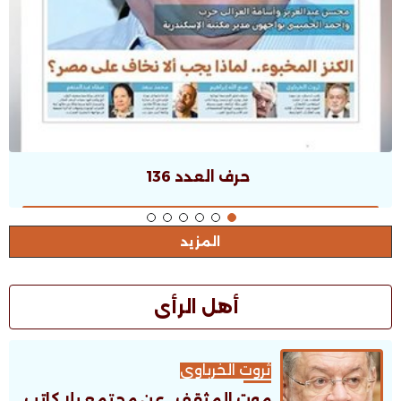
حرف العدد 136
المزيد
أهل الرأى
ثروت الخرباوى
موت المثقف.. عن مجتمع بلا كاتب