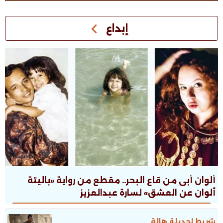
إبداع
ألوان أبى من قاع البحر.. مقطع من رواية «باليتة
ألوان عن العشق» لسارة عبدالعزيز
شريط لجديلة هالة