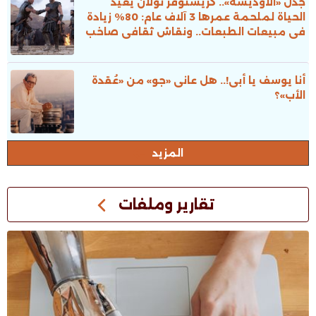
جدل «الأوديسة».. كريستوفر نولان يعيد
الحياة لملحمة عمرها 3 آلاف عام: 80% زيادة
فى مبيعات الطبعات.. ونقاش ثقافى صاخب
أنا يوسف يا أبى!.. هل عانى «جو» من «عُقدة
الأب»؟
المزيد
تقارير وملفات