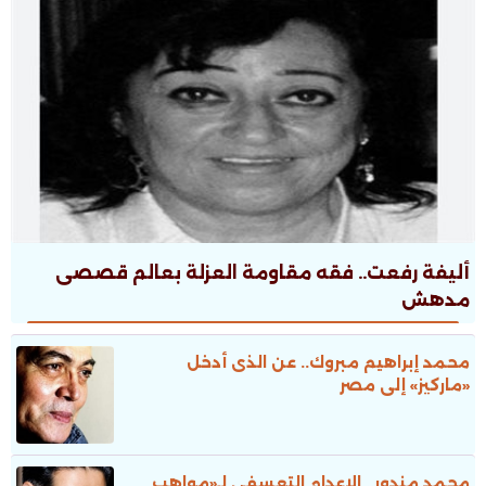
أليفة رفعت.. فقه مقاومة العزلة بعالم قصصى
مدهش
محمد إبراهيم مبروك.. عن الذى أدخل
«ماركيز» إلى مصر
محمد مندور.. الإعدام التعسفى لـ«مواهب