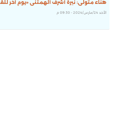
هناء متولى: نيرة أشرف ألهمتنى «يوم آخر للق
الأحد 24/مارس/2024 - 09:30 م