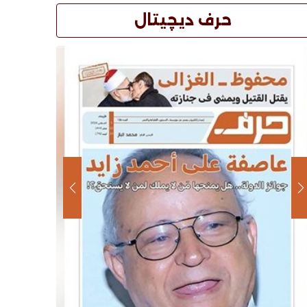
حرف ديچيتال