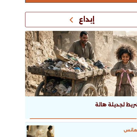
إبداع
ريط لجديلة هالة
عانس