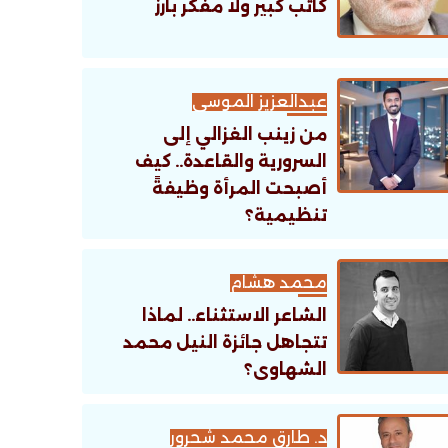
كاتب كبير ولا مفكر بارز
عبدالعزيز الموسى
من زينب الغزالي إلى
السرورية والقاعدة.. كيف
أصبحت المرأة وظيفةً
تنظيمية؟
محمد هشام
الشاعر الاستثناء.. لماذا
تتجاهل جائزة النيل محمد
الشهاوى؟
د. طارق محمد شحرور