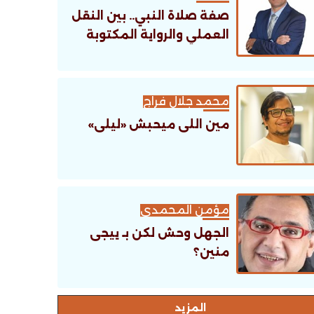
صفة صلاة النبي.. بين النقل
العملي والرواية المكتوبة
محمد جلال فراج
مين اللى ميحبش «ليلى»
مؤمن المحمدى
الجهل وحش لكن بـ ييجى
منين؟
اﻟﻤﺰﻳﺪ