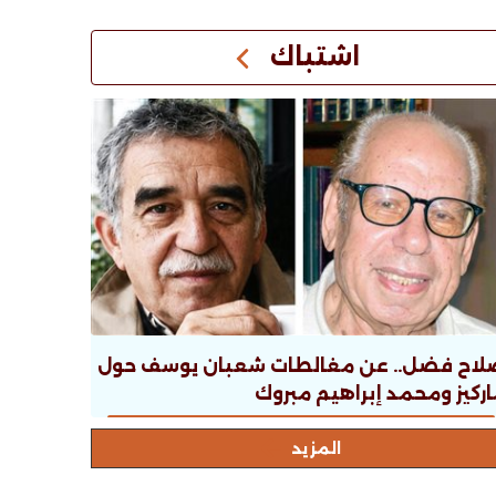
اشتباك
لاح فضل.. عن مغالطات شعبان يوسف حول
ركيز ومحمد إبراهيم مبروك
المزيد