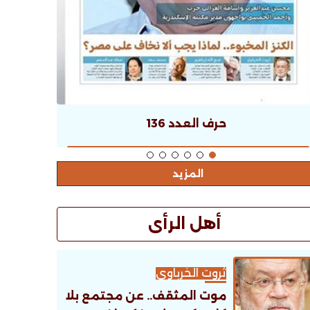
حرف العدد 136
المزيد
أهل الرأى
ثروت الخرباوى
موت المثقف.. عن مجتمع بلا