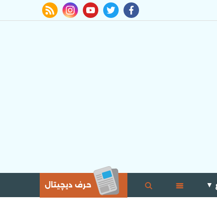
rss feed
instagram
youtube
twitter
facebook
 ▼
حرف ديچيتال