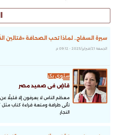
ا
سيرة السفاح.. لماذا تحب الصحافة «قتالين الق
الجمعة 21/فبراير/2025 - 09:12 م
سلوى بكر
قاضٍ فى صعيد مصر
معظم الناس لا يعرفون إلا قليلًا عن 
تأتى طرافة ومتعة قراءة كتاب مثل
النجار.