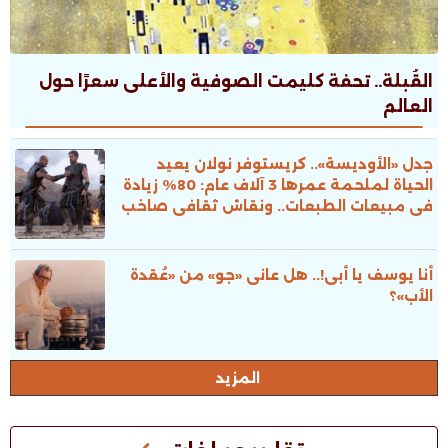
القُبلة.. تحفة كليمت الصوفية والأعلى سعرًا حول
العالم
جدل «الأوديسة».. كريستوفر نولان يعيد
الحياة لملحمة عمرها 3 آلاف عام: 80% زيادة
فى مبيعات الطبعات.. ونقاش ثقافى صاخب
أنا يوسف يا أبى!.. هل عانى «جو» من «عُقدة
الأب»؟
المزيد