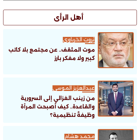
أهل الرأى
ثروت الخرباوى
موت المثقف.. عن مجتمع بلا كاتب
كبير ولا مفكر بارز
عبدالعزيز الموسى
من زينب الغزالي إلى السرورية
والقاعدة.. كيف أصبحت المرأة
وظيفةً تنظيمية؟
محمد هشام