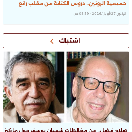
حميمية الروتين.. دروس الكتابة من مقلب رائع
الإثنين 27/أبريل/2026 - 08:59 ص
اشتباك
صلاح فضل.. عن مغالطات شعبان يوسف حول ماركيز