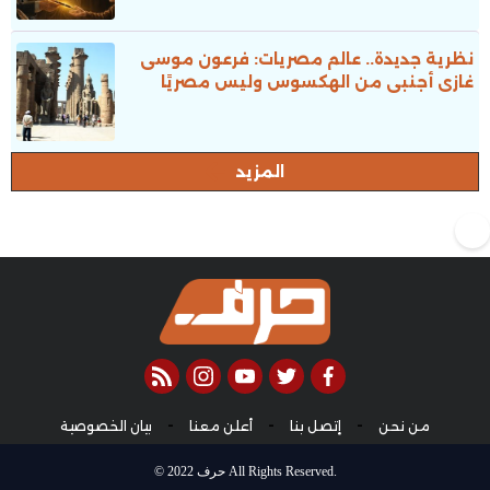
نظرية جديدة.. عالم مصريات: فرعون موسى
غازى أجنبى من الهكسوس وليس مصريًا
المزيد
rss feed
instagram
youtube
twitter
facebook
-
-
-
من نحن
إتصل بنا
أعلن معنا
بيان الخصوصية
© 2022 حرف All Rights Reserved.