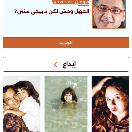
مؤمن المحمدى
الجهل وحش لكن بـ ييجى منين؟
اﻟﻤﺰﻳﺪ
إبداع