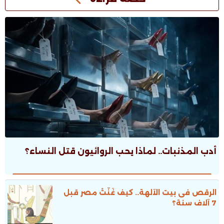
أدب المذنبات.. لماذا يحب الروائيون قتل النساء؟
الرقص فى بيت الآلهة.. كيف غَنَّتْ مصر قبل
7 آلاف سنة؟