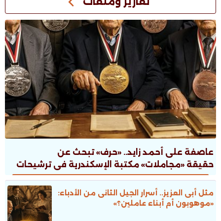
تقارير وملفات
عاصفة على أحمد زايد.. «حرف» تبحث عن
حقيقة «مجاملات» مكتبة الإسكندرية فى ترشيحات
جوائز الدولة
مثل أبى العزيز.. أسرار الجيل الثانى من الأدباء:
«موهوبون أم أبناء عاملين؟»