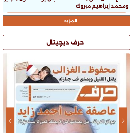
ومحمد إبراهيم مبروك
المزيد
حرف ديچيتال