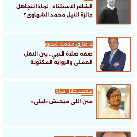
الشاعر الاستثناء.. لماذا تتجاهل
جائزة النيل محمد الشهاوى؟
د. طارق محمد شحرور
صفة صلاة النبي.. بين النقل
العملي والرواية المكتوبة
محمد جلال فراج
مين اللى ميحبش «ليلى»