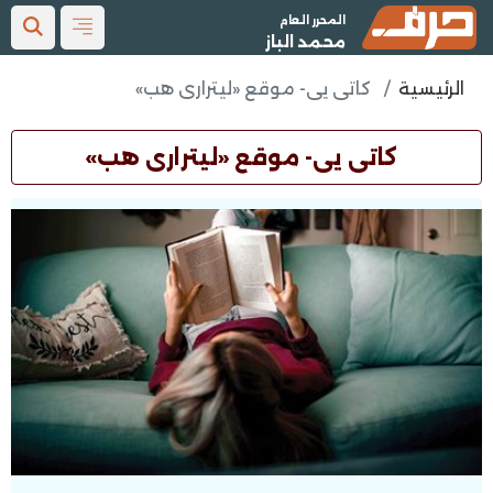
المحرر العام
محمد الباز
الرئيسية
كاتى يى- موقع «ليترارى هب»
كاتى يى- موقع «ليترارى هب»