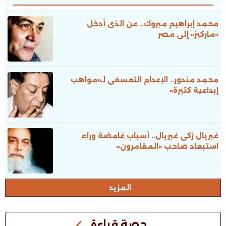
محمد إبراهيم مبروك.. عن الذى أدخل
«ماركيز» إلى مصر
محمد مندور.. الإعدام التعسفى لـ«مواهب
إبداعية كثيرة»
غبريال زكى غبريال.. أسباب غامضة وراء
استبعاد صاحب «المقامرون»
المزيد
حصة قراءة