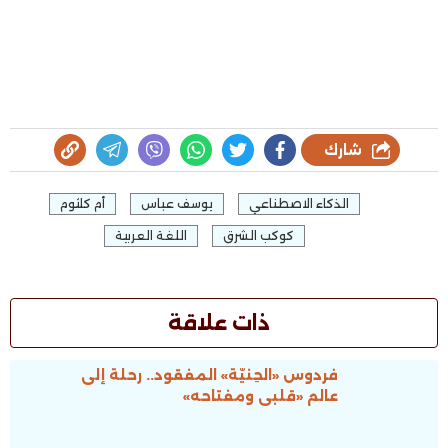
شارك
الذكاء الاصطناعي
يوسف عباس
أم كلثوم
كوكب الشرق
اللغة العربية
ذات علاقة
فردوس «الحِنيّة» المفقود.. رحلة إلى
عالم «قلبى ومفتاحه»