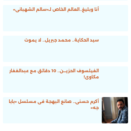
أنا وبليغ..العالم الخاص لـ«سالم الشهبانى»
سيد الحكاية.. محمد جبريل.. لا يموت
الفيلسوف الحزيــن.. 10 دقائق مع عبدالغفار
مكاوى!
أكرم حسنى.. صانع البهجة فى مسلسل «بابا
جه»