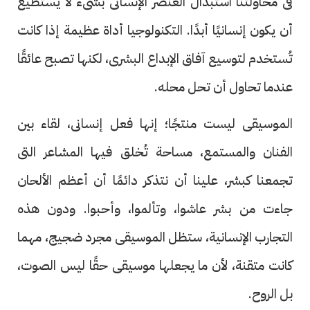
فى محاولتنا استبدال العنصر الإنسانى بشىء لا يستطيع
أن يكون إنسانيًا أبدًا. التكنولوجيا أداة عظيمة إذا كانت
تُستخدم لتوسيع آفاق الإبداع البشرى، لكنها تصبح عائقًا
عندما تحاول أن تحل محله.
الموسيقى ليست منتجًا؛ إنها فعل إنسانى، لقاء بين
الفنان والمستمع، مساحة تُخلق فيها المشاعر التى
تجمعنا كبشر، علينا أن نتذكر دائمًا أن أعظم الألحان
جاءت من بشر عاشوا، وتألموا، وأحبوا. ودون هذه
التجارب الإنسانية، ستظل الموسيقى مجرد ضجيج، مهما
كانت متقنة، لأن ما يجعلها موسيقى حقًا ليس الصوت،
بل الروح.