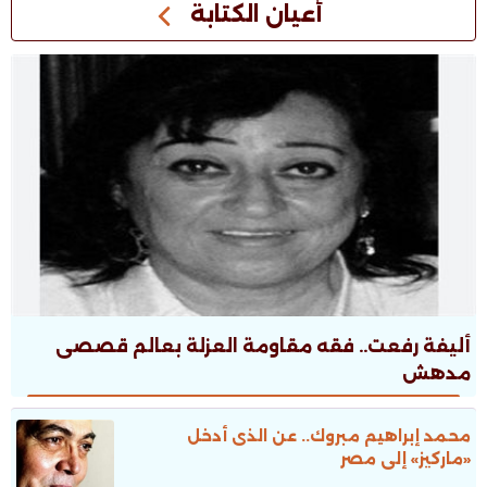
أعيان الكتابة
أليفة رفعت.. فقه مقاومة العزلة بعالم قصصى
مدهش
محمد إبراهيم مبروك.. عن الذى أدخل
«ماركيز» إلى مصر