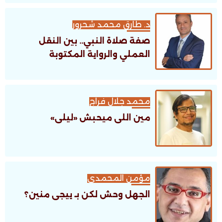
د. طارق محمد شحرور
صفة صلاة النبي.. بين النقل
العملي والرواية المكتوبة
محمد جلال فراج
مين اللى ميحبش «ليلى»
مؤمن المحمدى
الجهل وحش لكن بـ ييجى منين؟