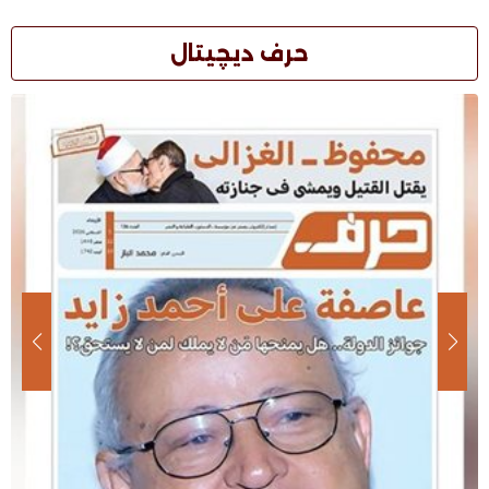
حرف ديچيتال