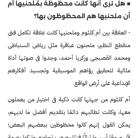
■ هل ترى أنها كانت محظوظة بمُلحنيها أم
أن ملحنيها هم المحظوظون بها؟
- العلاقة بين أم كلثوم وملحنيها كانت علاقة تكامل فنى
منقطع النظير، ملحنون عباقرة مثل رياض السنباطى
ومحمد القصبجى وزكريا أحمد، وجدوا فى صوتها أداة
مثالية لتحقيق رؤاهم الموسيقية وتجسيد أفكارهم
الإبداعية على أرض الواقع.
أم كلثوم من جهتها كانت ذكية فى اختيار من يعملون
معها، وكانت تطالبهم دائمًا بتقديم أفضل ما لديهم،
يمكن القول إنهم كانوا محظوظين ببعضهم البعض؛
لأنهم معًا أسسوا تراثًا فنيًا يصعب تجاوزه، وتركوا بصمة