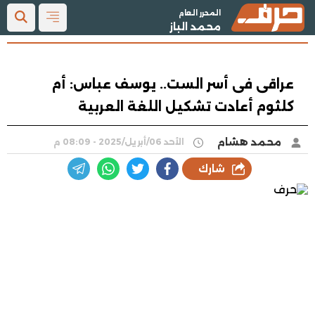
المحرر العام
محمد الباز
عراقى فى أسر الست.. يوسف عباس: أم
كلثوم أعادت تشكيل اللغة العربية
محمد هشام
الأحد 06/أبريل/2025 - 08:09 م
شارك