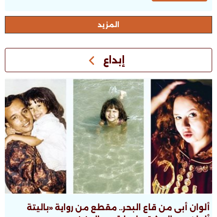
اﻟﻤﺰﻳﺪ
إبداع
ألوان أبى من قاع البحر.. مقطع من رواية «باليتة