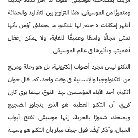
ومتميزًا من الموسيقى، هذا التزاوج بين التقاليد والحداثة
أظهر إمكانات لا حصر لها للتكنو، ما يجعلنى أؤمن بأنها
تمثل مجالًا واسعًا وعميقًا للغاية، ولا يمكن إغفال
أهميتها وتأثيرها فى عالم الموسيقى.
التكنو ليس مجرد أصوات إلكترونية، بل هو رحلة ومزيج
من التكنولوجيا والإنسانية فى وقت واحد، كما قال خوان
أتكينز، أحد الآباء المؤسسين لهذا النوع، بينما يرى كارل
كريغ، أن التكنو العظيم هو الذى يتجاوز الضجيج
ويمنحك شعورًا بالحرية، إنها موسيقى تفتح أبواب
الخيال، وأذكر أيضًا قول جيف ميلز بأن التكنو هو وسيلة