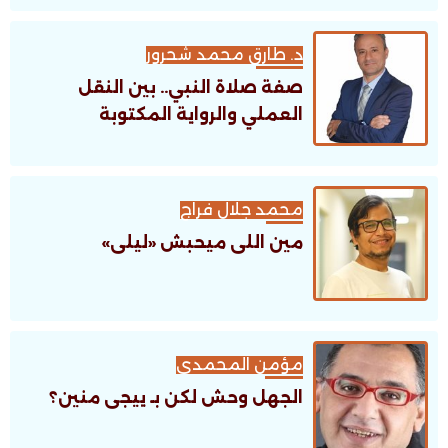
د. طارق محمد شحرور
صفة صلاة النبي.. بين النقل
العملي والرواية المكتوبة
محمد جلال فراج
مين اللى ميحبش «ليلى»
مؤمن المحمدى
الجهل وحش لكن بـ ييجى منين؟