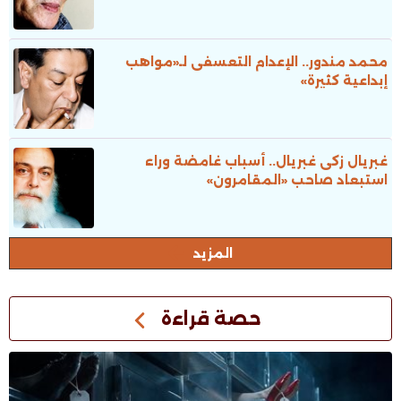
محمد مندور.. الإعدام التعسفى لـ«مواهب
إبداعية كثيرة»
غبريال زكى غبريال.. أسباب غامضة وراء
استبعاد صاحب «المقامرون»
المزيد
حصة قراءة