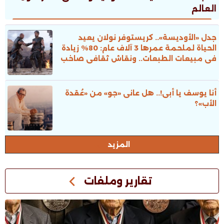
العالم
جدل «الأوديسة».. كريستوفر نولان يعيد
الحياة لملحمة عمرها 3 آلاف عام: 80% زيادة
فى مبيعات الطبعات.. ونقاش ثقافى صاخب
أنا يوسف يا أبى!.. هل عانى «جو» من «عُقدة
الأب»؟
المزيد
تقارير وملفات