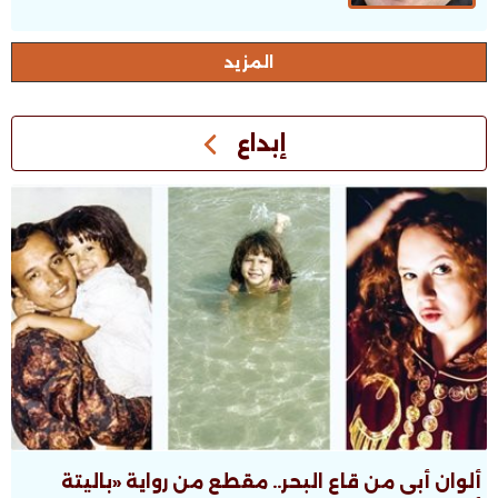
اﻟﻤﺰﻳﺪ
إبداع
ألوان أبى من قاع البحر.. مقطع من رواية «باليتة