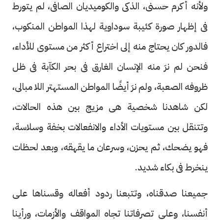
ولأنه أكرم حسنى، الذكى والكوميديان الصافى، لم يتورط
فى إظهار صورة كئيبة سوداوية لهذا المواطن المنكوب،
فالدور كان يحتاج منه إلى اختراع أكثر من مستوى للأداء،
فنحن لم نرَ منه الإنسان الغارق فى بحر الكآبة فى ظل
ظروفه الصعبة، ولم نرَ أيضًا المواطن المستهتر اللا مبالى،
لكن شاهدنا شخصية هى مزيج بين هذه الحالات،
وتتنقل بين مستويات الأداء والانفعالات بخفة وسلاسة،
فهو يضحك، ثم يحزن، وسرعان ما يقهقه، وبعد لحظات
ينخرط فى بكاء شديد.
جميعنا صدقناه، وتتبعنا ردود أفعاله وقسناها على
أنفسنا، وعلى تصرفاتنا تجاه المواقف والأزمات، ورأينا