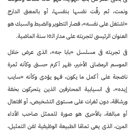
ونمت، ثم رقّت نفسها بنفسها، أو بالمعنى الدارج
«اشتغل على نفسه»، فصار التطوير والضبط والسبك هو
العنوان الرئيسى لتجربته على مدار الـ١٥ سنة الماضية.
فى تجربته فى مسلسل «بابا جه»، الذى عرض خلال
الموسم الرمضانى الأخير، ظهر أكرم حسنى وكأنه ثمرة
ناضجة على أكمل ما يكون، فهو يؤدى وكأنه «سايب
إيده»، فى انسيابية المحترفين الذين يتحركون بخفة
ورشاقة، دون ثغرات على مستوى التشخيص، أو افتعال
أو مبالغة، بالأحرى هو صورة للممثل صاحب الأداء
المرن، الذى يعى تمامًا الطبيعة الوظيفية لفن التمثيل،