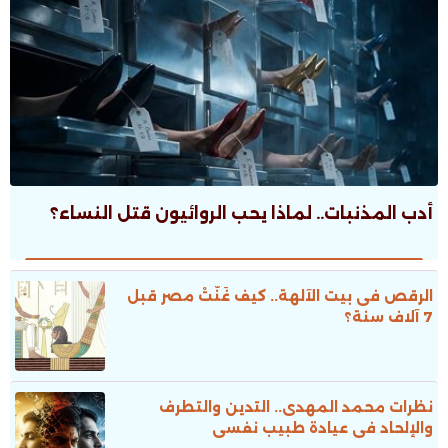
أدب المذنبات.. لماذا يحب الروائيون قتل النساء؟
الرقص فى بيت الآلهة.. كيف غَنَّتْ مصر قبل
7 آلاف سنة؟
نظرات محمد المهدى.. التدين والتطرف
والإلحاد فى عيادة طبيب نفسى