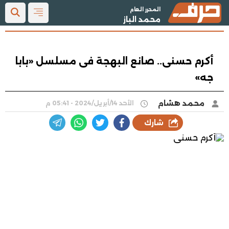
المحرر العام
محمد الباز
أكرم حسنى.. صانع البهجة فى مسلسل «بابا
جه»
محمد هشام
الأحد 14/أبريل/2024 - 05:41 م
شارك