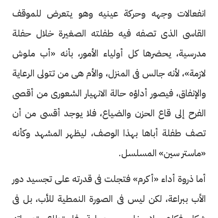
انفعالات وجهه وحركة عينيه وهو يتعرض للموقف
القاسى الذى تصفه فيه طفلته الصغيرة خلال حفلة
مدرسية، يحضرها كل أولياء الأمور، بأنه «أب ملوش
لازمة»، لأنه جالس فى المنزل، والأم هى من تتولى الرعاية
والإنفاق، فيصور أداؤه حالة الانهيار الشعورى من أقصى
الفرح إلى قاع الحزن والضياع، فلا يوجد أقسى من أن
تصف طفلة أباها بهذا الوصف، ليظهر المشهد وكأنه
«ماستر سين» المسلسل.
أما ذروة أداء «أكرم» فتجلت فى قدرته على تجسيد دور
الأب ببراعة، لكن ليس فى الصورة النمطية للأب، بل فى