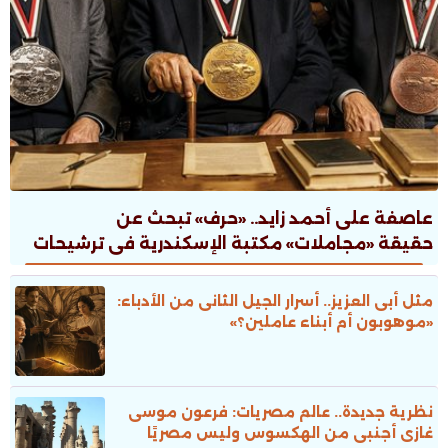
عاصفة على أحمد زايد.. «حرف» تبحث عن
حقيقة «مجاملات» مكتبة الإسكندرية فى ترشيحات
جوائز الدولة
مثل أبى العزيز.. أسرار الجيل الثانى من الأدباء:
«موهوبون أم أبناء عاملين؟»
نظرية جديدة.. عالم مصريات: فرعون موسى
غازى أجنبى من الهكسوس وليس مصريًا