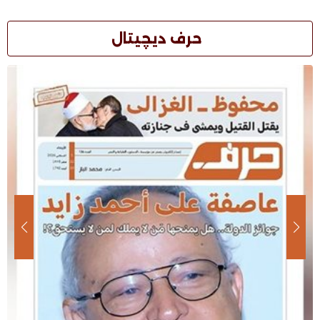
حرف ديچيتال