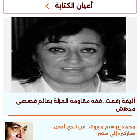
أعيان الكتابة
أليفة رفعت.. فقه مقاومة العزلة بعالم قصصى
مدهش
محمد إبراهيم مبروك.. عن الذى أدخل
«ماركيز» إلى مصر