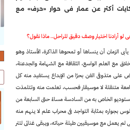
ايات أكثر عن عمار فى حوار «حرف» مع
ى لو أرادنا اختيار وصف دقيق للراحل.. ماذا نقول؟
حرف العدد 132
يأبى الزمان أن ينساها أو تمحوها الذاكرة، الأستاذ وهو
خلاق مع العلم الواسع، الثقافة مع الشهامة والجدعنة،
ض على متذوقى الفن بحرًا من الإبداع يستفيد منه كل
امعة متنقلة لا موسيقار فحسب، تعلمت منه وتتلمذت
ستوديو الخاص به من السادسة مساءً حتى السابعة من
جلوس بجواره بمثابة التواجد فى محراب علم لا ينهم منه
لم يعمل مع موسيقيين طيلة حياته، ويبقى غنائى لتتر