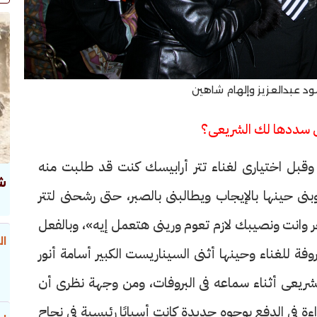
د عبدالعزيز وإلهام شاهين
ى سددها لك الشريعى؟
وقبل اختيارى لغناء تتر أرابيسك كنت قد طلبت منه
ش
ى حينها بالإيجاب ويطالبنى بالصبر، حتى رشحنى لتتر
بحر وانت ونصيبك لازم تعوم ورينى هتعمل إيه»، وبالفعل
ال
ة للغناء وحينها أثنى السيناريست الكبير أسامة أنور
لشريعى أثناء سماعه فى البروفات، ومن وجهة نظرى أن
ة فى الدفع بوجوه جديدة كانت أسبابًا رئيسية فى نجاح