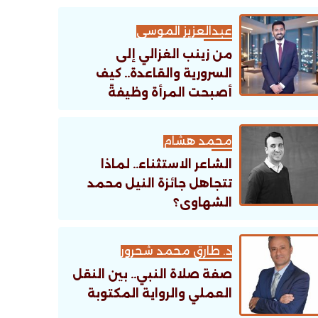
عبدالعزيز الموسى
من زينب الغزالي إلى
السرورية والقاعدة.. كيف
أصبحت المرأة وظيفةً
تنظيمية؟
محمد هشام
الشاعر الاستثناء.. لماذا
تتجاهل جائزة النيل محمد
الشهاوى؟
د. طارق محمد شحرور
صفة صلاة النبي.. بين النقل
العملي والرواية المكتوبة