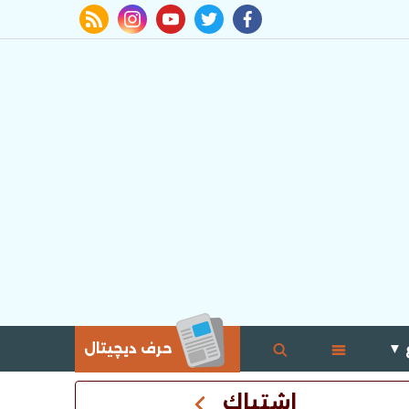
rss feed
instagram
youtube
twitter
facebook
 ▼
حرف ديچيتال
اشتباك