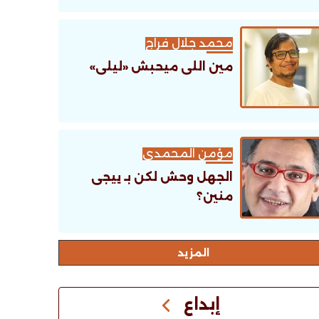
محمد جلال فراج
مين اللى ميحبش «ليلى»
مؤمن المحمدى
الجهل وحش لكن بـ ييجى
منين؟
اﻟﻤﺰﻳﺪ
إبداع