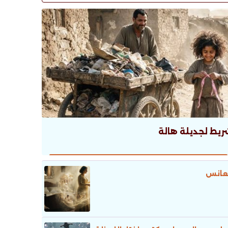
ريط لجديلة هالة
عانس