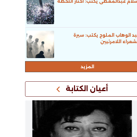
لام عبدالمعطى يكتب: اختار اللحظة
د الوهاب الملوح يكتب: سيرة
شعراء اللامرئيين
المزيد
أعيان الكتابة