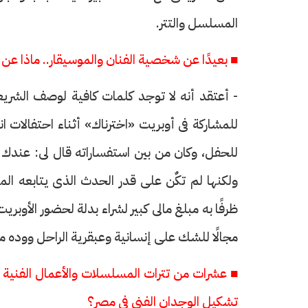
المسلسل والتتر.
■ بعيدًا عن شخصية الفنان والموسيقار.. ماذا عن
- أعتقد أنه لا توجد كلمات كافية لوصف الشريعى
للمشاركة فى أوبريت «اخترناك» أثناء احتفالات ا
للحفل، وكان من بين استفساراته قال لى: عندك 
ولكنها لم تكٌن على قدر الحدث الذى يتابعه الم
ظرفًا به مبلغ مالى كبير لشراء بدلة لحضور الأوبر
مجالًا للشك على إنسانية وعبقرية الراحل ووده 
■ عشرات من تترات المسلسلات والأعمال الفنية ح
تشكيل الوجدان الفنى فى مصر؟