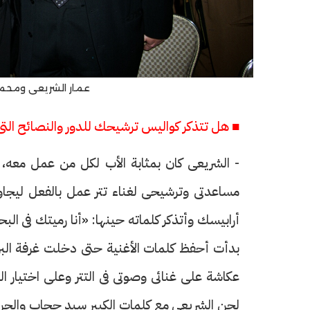
عمار الشريعى ومحمو
■ هل تتذكر كواليس ترشيحك للدور والنصائح الت
- الشريعى كان بمثابة الأب لكل من عمل معه، 
مساعدتى وترشيحى لغناء تتر عمل بالفعل ليجاوبن
أرابيسك وأتذكر كلماته حينها: «أنا رميتك فى ال
بدأت أحفظ كلمات الأغنية حتى دخلت غرفة البروف
عكاشة على غنائى وصوتى فى التتر وعلى اختيار ا
لحن الشريعى مع كلمات الكبير سيد حجاب والجراء