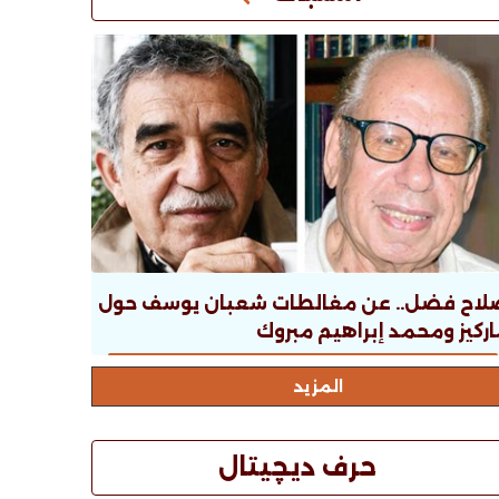
لاح فضل.. عن مغالطات شعبان يوسف حول
ركيز ومحمد إبراهيم مبروك
المزيد
حرف ديچيتال