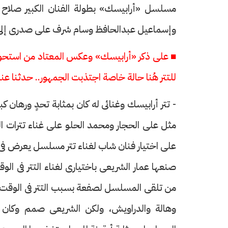
مسلسل «أرابيسك» بطولة الفنان الكبير صلاح ا
وإسماعيل عبدالحافظ وسام شرف على صدرى إلى أ
■ على ذكر «أرابيسك» وعكس المعتاد من استحوا
للتتر هُنا حالة خاصة اجتذبت الجمهور.. حدثنا عن
- تتر أرابيسك وغنائى له كان بمثابة تحدٍ ورهان 
مثل على الحجار ومحمد الحلو على غناء تترات ا
على اختيار فنان شاب لغناء تتر مسلسل يعرض فى ذ
صنعها عمار الشريعى باختيارى لغناء التتر فى الو
من تلقى المسلسل لصفعة بسبب التتر فى الوقت ا
وهالة والدراويش، ولكن الشريعى صمم وكان غنا