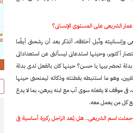
إس
 عمار الشريعى على المستوى الإنسانى؟
عب
 وإنسانيته ونٌبل أخلاقه، أتذكر بعد أن رشحنى أيضًا
ال
نتصار أكتوبر، وحينها استدعانى ليسألنى عن استعداداتى
بدلة تحضر بيها يا حسن؟ حينها كان بالفعل لدى بدلة
لايين، وهو ما استنبطه بفطنته وذكائه ليمنحنى حينها
يت، فى موقف لا يفعله سوى أب مع ابنه يبرهن، بما لا يدع
مع كل من يعمل معه.
ملت اسم الشريعى.. هل يُعد الراحل ركيزة أساسية فى