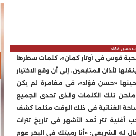
ب حسن فؤاد
سَحبة قوس فى أوتار كمان»، كلمات سطرها
لها لأذان المتابعين، إلى أن وقع الاختيار
حينها «حسن فؤاد»، فى مغامرة لم يكن
 ملحن تلك الكلمات والذى تحدى الجميع
لساحة الغنائية فى ذلك الوقت مثلما كشف
غنية تتر تُعد الأشهر فى تاريخ تترات
قال له الشريعى: «أنا رميتك فى البحر عوم