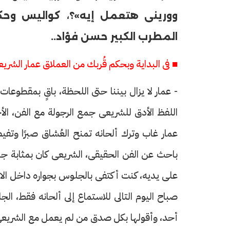
وورينى هتعمل إيه»؟، كواليس وحك
المطرب الكبير حسن فؤاد..
■ فى البداية وبحكم قُربك من العملاق عمار الشريع
حرف العدد 133
- عمار لا يزال بيننا حتى اللحظة، باقٍ بمقطوعات 
اللفظ الأدق للشريعى جمع الرجولة مع الفن، الأ
عمار غاب وترك ألحانه تمنح العُشاق صبرًا وتفي
باحث عن الفن الحقيقى، الشريعى كان بمثابة ج
على يديه، كنت أكتفى بالجلوس بجواره داخل الا
صباح اليوم التالى للاستماع إلى ألحانه فقط، ال
أحد، وأقولها بكل صدق من لم يعمل مع الشريعى 