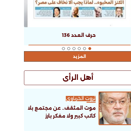
حرف العدد 136
المزيد
أهل الرأى
ثروت الخرباوى
موت المثقف.. عن مجتمع بلا
كاتب كبير ولا مفكر بارز