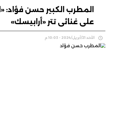
المطرب الكبير حسن فؤاد: «
على غنائى تتر «أرابيسك»
الأحد 21/أبريل/2024 - 10:03 م