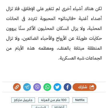
لكن هناك أشياء أخرى لم تتغير على الإطلاق، فلا تزال
أصداء أغنية «فاليناتو» المحبوبة تتردد فى الحانات
المحلية، ولا يزال السكان المحليون الأكبر سنًا يروون
حكايات طويلة عن الأرواح والأحباء الضائعين، ولا تزال
المنطقة مبتلاة بالعنف، ومعظمه هذه الأيام من
الجماعات شبه العسكرية.
شارك
Netflix
100 عام من العزلة
جابرييل ماركيز
أراكاتاكا
الجارديان