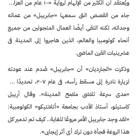
ويُعتقد أن الكثير من الإلهام لرواية «١٠٠ عام من العزلة»
جاء من القصص التى سمعها «جابرييل» من عماته
وجداته، لكنه التقى أيضًا العمال المتجولين من جميع
أنحاء كولومبيا والعالم، الذين هاجروا إلى المدينة فى
عشرينيات القرن الماضى.
وذكرت «الجارديان» أن «جابرييل» صُدم عند عودته
لزيارة نادرة إلى مسقط رأسه، فى عام ٢٠٠٧، تحديدًا من
«مدى سرعة تلاشى ملامح المدينة». وقال أرييل
كاستيلو، أستاذ الأدب بجامعة «أتلانتيكو» الكولومبية:
«لقد وجد جابرييل الأمر مروعًا للغاية.. كيف تم تدمير كل
هذا الروعة فجأة دون ترك أى أثر إيجابى».