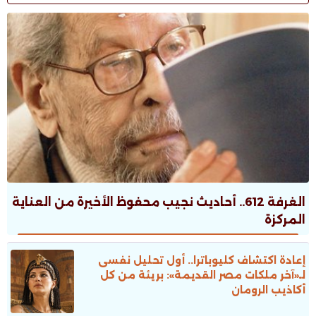
الغرفة 612.. أحاديث نجيب محفوظ الأخيرة من العناية
المركزة
إعادة اكتشاف كليوباترا.. أول تحليل نفسى
لـ«آخر ملكات مصر القديمة»: بريئة من كل
أكاذيب الرومان