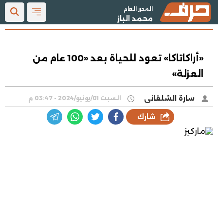
المحرر العام
محمد الباز
«أراكاتاكا» تعود للحياة بعد «100 عام من
العزلة»
سارة الشلقانى
السبت 01/يونيو/2024 - 03:47 م
شارك