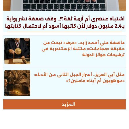
اشتباه عنصرى أم أزمة ثقة؟!.. وقف صفقة نشر رواية
بـ2.4 مليون دولار لأن كاتبها أسود أم لاحتمال كتابتها
بالـAI؟!
عاصفة على أحمد زايد.. «حرف» تبحث عن
حقيقة «مجاملات» مكتبة الإسكندرية فى
ترشيحات جوائز الدولة
مثل أبى العزيز.. أسرار الجيل الثانى من الأدباء:
«موهوبون أم أبناء عاملين؟»
المزيد