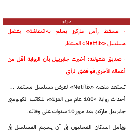
ماركيز
- مسقط رأس ماركيز يحلم بـ«انتعاشة» بفضل
مسلسل «Netflix» المنتظر
- صديق طفولته: أخبرت جابرييل بأن الرواية أقل من
أعماله الأخرى فوافقنى الرأى
تستعد منصة «Netflix» لعرض مسلسل مستمد من
أحداث رواية «100 عام من العزلة»، للكاتب الكولومبى
جابرييل ماركيز، بعد مرور 10 سنوات على وفاته.
ويأمل السكان المحليون فى أن يسهم المسلسل فى