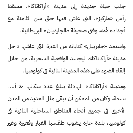
جلب حياة جديدة إلى مدينة «أراكاتاكا»، مسقط
رأس «ماركيز»، التى عاش فيها حتى سن الثامنة مع
أجداده لأمه، وفق صحيفة «الجارديان» البريطانية.
واستمد «جابرييل» كتاباته من الفترة التى عاشها داخل
مدينة «أراكاتاكا»، ليجسد الواقعية السحرية، من خلال
إلقاء الضوء على هذه المدينة النائية فى كولومبيا.
ومدينة «أراكاتاكا» الهادئة يبلغ عدد سكانها ٤٠ ألف
نسمة، وكان من الممكن أن تبقى مثل العديد من المدن
الأخرى فى جميع أنحاء المناطق الساحلية النائية فى
كولومبيا، بلدة حارة يشوب طقسها الغبار وفقيرة وغير