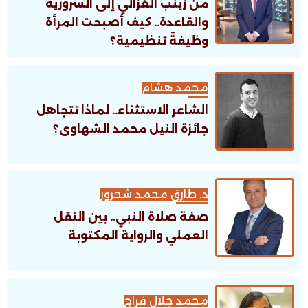
من زينب الغزالي إلى السرورية
والقاعدة.. كيف أصبحت المرأة
وظيفةً تنظيمية؟
محمد هشام
الشاعر الاستثناء.. لماذا تتجاهل
جائزة النيل محمد الشهاوى؟
د. طارق محمد شحرور
صفة صلاة النبي.. بين النقل
العملي والرواية المكتوبة
محمد جلال فراج