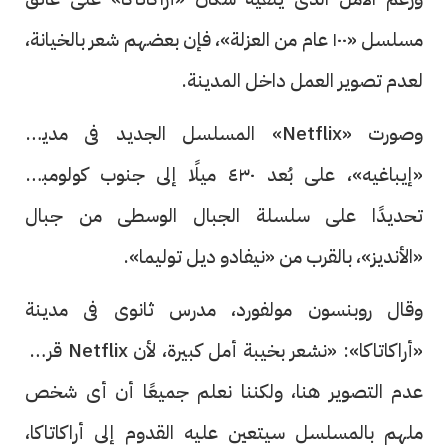
مسلسل «١٠٠ عام من العزلة»، فإن بعضهم شعر بالخيانة،
لعدم تصوير العمل داخل المدينة.
وصورت «Netflix» المسلسل الجديد فى مدينة
«إيباغيه»، على بُعد ٤٣٠ ميلًا إلى جنوب كولومبيا،
تحديدًا على سلسلة الجبال الوسطى من جبال
«الأنديز»، بالقرب من «نيفادو ديل توليما».
وقال روبنسون مولفورد، مدرس ثانوى فى مدينة
«أراكاتاكا»: «نشعر بخيبة أمل كبيرة، لأن Netflix قررت
عدم التصوير هنا، ولكننا نعلم جميعًا أن أى شخص
ملهم بالمسلسل سيتعين عليه القدوم إلى أراكاتاكا،