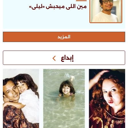
مين اللى ميحبش «ليلى»
اﻟﻤﺰﻳﺪ
إبداع