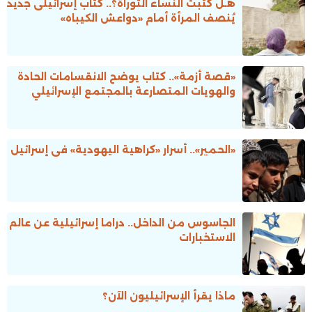
هـل كتبت النساء التوراة؟.. كتاب إسرائيلى جديد
يُنصف المرأة أمام «دواعش الكيباه»
«قصة أزمة».. كتاب يوضح الانقسامات الحادة
والهويات المتصارعة بالمجتمع الإسرائيلي
«الحمير».. أسرار «كراهية اليهودية» فى إسرائيل
الجاسوس من الداخل.. دراما إسرائيلية عن عالم
الاستخبارات
ماذا يقرأ الإسرائيليون الآن؟