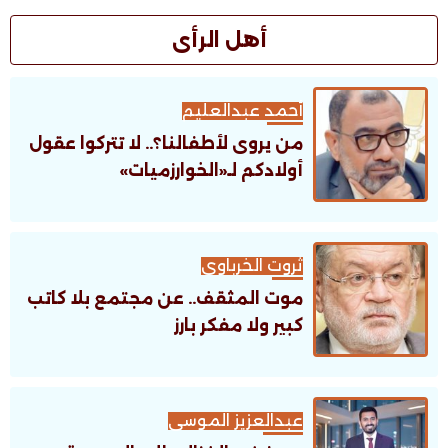
أهل الرأى
أحمد عبدالعليم
من يروى لأطفالنا؟.. لا تتركوا عقول
أولادكم لـ«الخوارزميات»
ثروت الخرباوى
موت المثقف.. عن مجتمع بلا كاتب
كبير ولا مفكر بارز
عبدالعزيز الموسى