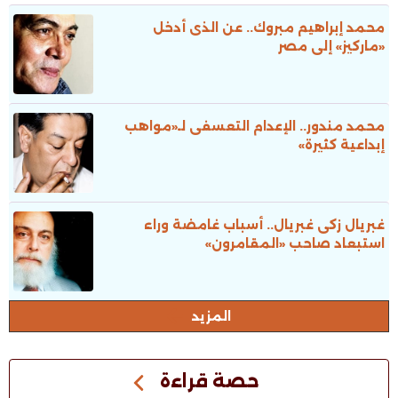
محمد إبراهيم مبروك.. عن الذى أدخل
«ماركيز» إلى مصر
محمد مندور.. الإعدام التعسفى لـ«مواهب
إبداعية كثيرة»
غبريال زكى غبريال.. أسباب غامضة وراء
استبعاد صاحب «المقامرون»
المزيد
حصة قراءة