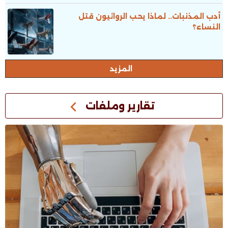
أدب المذنبات.. لماذا يحب الروائيون قتل
النساء؟
المزيد
تقارير وملفات