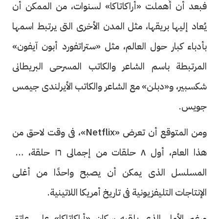
فبعد أن أُهملت «أراكاتاكا» لسنوات، من الممكن أن
يُعاد إليها بريقها، مثل المدن الأخرى التى يرتبط اسمها
بأدباء كبار حول العالم، مثل «ستراتفورد أبون آيفون»
المرتبطة باسم الشاعر والكاتب المسرحى البريطانى
شكسبير، و«دبلن» مع الشاعر والكاتب الأيرلندى جيمس
جويس.
ومن المتوقع أن تعرض «Netflix»، فى وقت لاحق من
هذا العام، أول ٨ حلقات من إجمالى ١٦ حلقة، من
المسلسل الذى يمكن أن يصبح واحدًا من أغلى
الإنتاجات التليفزيونية فى تاريخ أمريكا اللاتينية.
ورغم الأمل الذى يلقيه سكان «أراكاتاكا» على عاتق