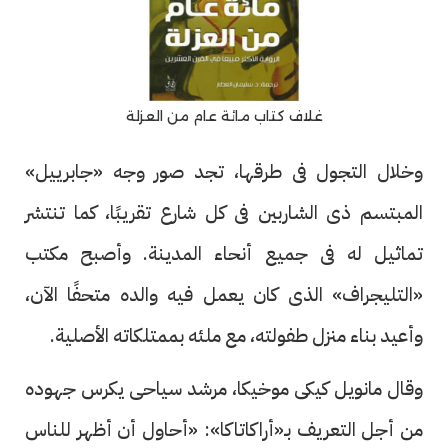
غلاف كتاب مائة عام من العزلة
وخلال التجول فى طرقها، تجد صور وجه «جابرييل»
المبتسم ذى الشاربين فى كل شارع تقريبًا، كما تنتشر
تماثيل له فى جميع أنحاء المدينة. وأصبح مكتب
«التليجراف» الذى كان يعمل فيه والده متحفًا الآن،
وأعيد بناء منزل طفولته، مع ملئه بممتلكاته الأصلية.
وقال مانويل كيكى موخيكا، مرشد سياحى يكرس جهوده
من أجل التعريف بـ«أراكاتاكا»: «أحاول أن أظهر للناس