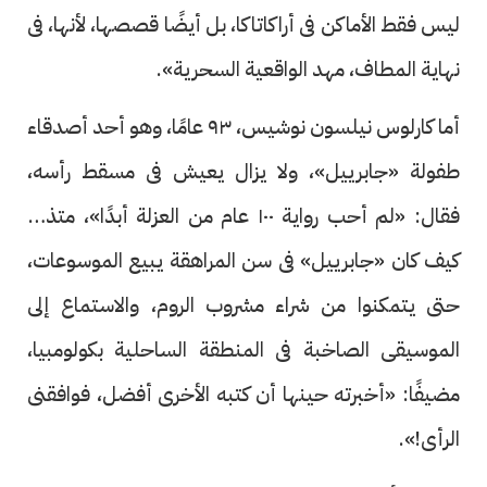
ليس فقط الأماكن فى أراكاتاكا، بل أيضًا قصصها، لأنها، فى
نهاية المطاف، مهد الواقعية السحرية».
أما كارلوس نيلسون نوشيس، ٩٣ عامًا، وهو أحد أصدقاء
طفولة «جابرييل»، ولا يزال يعيش فى مسقط رأسه،
فقال: «لم أحب رواية ١٠٠ عام من العزلة أبدًا»، متذكرًا
كيف كان «جابرييل» فى سن المراهقة يبيع الموسوعات،
حتى يتمكنوا من شراء مشروب الروم، والاستماع إلى
الموسيقى الصاخبة فى المنطقة الساحلية بكولومبيا،
مضيفًا: «أخبرته حينها أن كتبه الأخرى أفضل، فوافقنى
الرأى!».