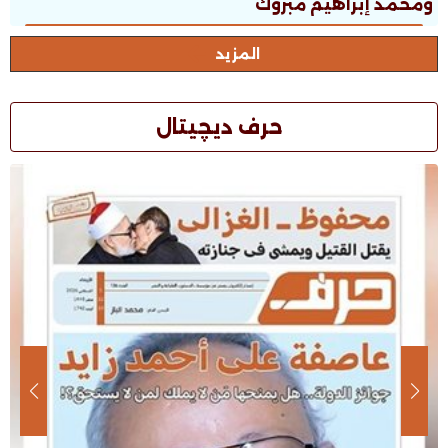
ومحمد إبراهيم مبروك
المزيد
حرف ديچيتال