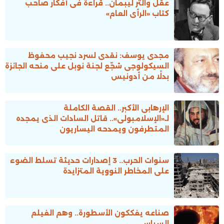
عقل والتر ليبمان.. قراءة فى أفكار صاحب
كتاب «الرأى العام»
مجدى يوسف: نقدى لسرد نجيب محفوظ
السيكولوجى شجّع لجنة نوبل على منحه الجائزة
بدلًا من أدونيس
الإرهابى الأكبر.. القصة الكاملة
لـ«الإسلامبولى».. قاتل السادات الذى يمجده
المتطرفون ويمدحه اليساريون
سنوات الحرب.. 3 إصدارات حديثة تسلط الضوء
على المخاطر النووية المتزايدة
صناعه يفككون الأسطورة.. وهم الفيلم
السياسى