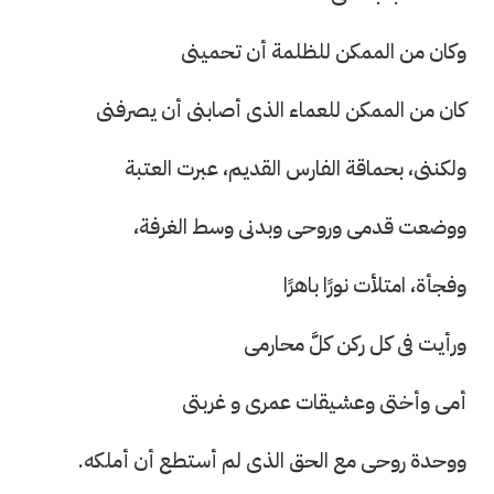
وكان من الممكن للظلمة أن تحمينى
كان من الممكن للعماء الذى أصابنى أن يصرفنى
ولكننى، بحماقة الفارس القديم، عبرت العتبة
ووضعت قدمی وروحى وبدنى وسط الغرفة،
وفجأة، امتلأت نورًا باهرًا
ورأيت فى كل ركن كلَّ محارمی
أمى وأختى وعشيقات عمری و غربتی
ووحدة روحى مع الحق الذى لم أستطع أن أملكه.