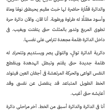
والدائرة قفّازة حاضرة لها خبث مقيم يحيطنى نومًا وماءً
وأسود مظللًا له طراوة ورطوبة. أنا الآن. والآن دائرة حرة
تطوى المربع وتدور بالمثلث حتى يتفتت ويغيب. فى
داخل الدائرة ظلمة مجعدة تترامى على نفسها.
دائرية الدائرة توالٍ، والتوالى يصر ويستديم وتتحرك له
ظلمة جديدة حتى يقتم وتبطل الهدهدة وينقطع
النفس الواعى والحركة المرتعشة فى أجفان العين فيتولد
الخط الطويل المتباعد قد ينفصل عن نفسى وقد
أعايشه حتى أغيب.
أنا فى الدائرة والدائرة أسبق من الخط. آخر مراحلى دائرة