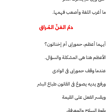
ما أغرب اللغة وأصعب فهمها.
دمُ الفنِّ المُراق
أيهما أعظم، حمورابى أم إخناتون؟
الأعظم هنا هی المشكلة والسؤال.
عندما وقف حمورابى فى الوادى
ورفع يديه يصوغ فى القانون طباع البشر
ويقسر الفعل على القيمة
بقوة السلاح والمعرفة،