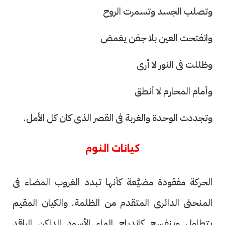
وتصلب الجسد وتسمرت الروح
وانفتحت العين بلا جفن يغمض
وظللت فى النور لا أرى
وأمام المحارم لا أنطق
وتجددت الوحدة والغربة فى القصر الذى كان كل الأمل.
كيانات النوم
الحركة مفقودة مضيَّعة كأنها تبدد الغروب المضاء فى
المنحنى الدائرى المتقدم من الظلمة. والكيان المقيم
يتطاول وينفسح كاندياح الماء الأسود الداكن الراقد