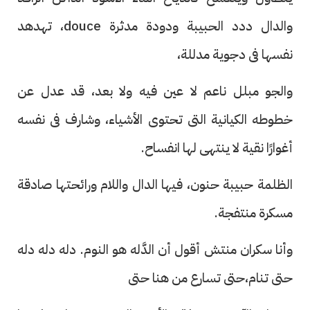
والدال ددد الحبيبة ودودة مدثرة douce، تهدهد
نفسها فى دجوية مدللة،
والجو مبلل ناعم لا عين فيه ولا بعد، قد عدل عن
خطوطه الكيانية التى تحتوى الأشياء، وشارف فى نفسه
أغوارًا نقية لا ينتهى لها انفساح.
الظلمة حبيبة حنون، فيها الدال واللام ورائحتها صادقة
مسكرة منتفجة.
وأنا سكران منتش أقول أن الدَّله هو النوم. دله دله دله
حتى تنام،حتى تسارع من هنا حتى