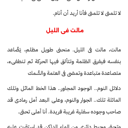
لا تلمنى لا تلمنى فأنا أريد أن أنام.
مالت فى الليل
مالت، مالت فى الليل. منحنى طويل مظلم، يَصَّاعد
بنفسه فيفرق الظلمة وتتألق فيها الحركة ثم تنطفىء،
متصاعدة متباعدة وتمضى فى العتمة والسُّمك
دلائل النوم.. الوجود المجاور.. هذا الخط الماثل وتلك
المائلة تلك.. الجوار والنوم، وعلى البعد أمل رمادى قد
صاحب وجوده سفلية غريبة فريدة. أنا أملى تحتى.
وتحتى محيط دائرى من الماء الداكن قد استقرت عليه