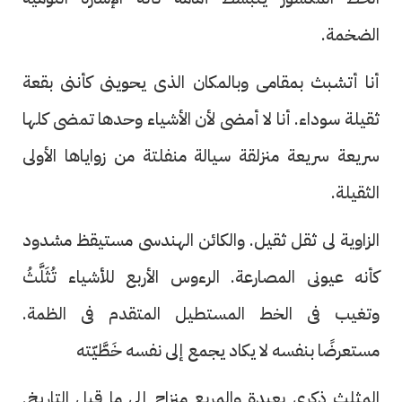
الضخمة.
أنا أتشبث بمقامى وبالمكان الذى يحوينى كأننى بقعة
ثقيلة سوداء. أنا لا أمضى لأن الأشياء وحدها تمضى كلها
سريعة سريعة منزلقة سيالة منفلتة من زواياها الأولى
الثقيلة.
الزاوية لى ثقل ثقيل. والكائن الهندسى مستيقظ مشدود
كأنه عيونى المصارعة. الرءوس الأربع للأشياء تُثَلَّثُ
وتغيب فى الخط المستطيل المتقدم فى الظمة.
مستعرضًا بنفسه لا يكاد يجمع إلى نفسه خَطَّيّته
المثلث ذكرى بعيدة والمربع منزاح إلى ما قبل التاريخ.