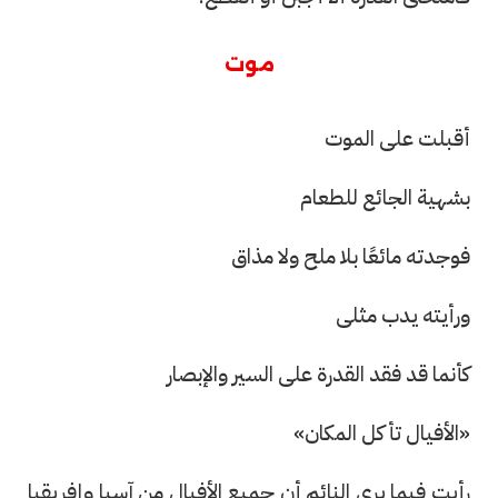
موت
أقبلت على الموت
بشهية الجائع للطعام
فوجدته مائعًا بلا ملح ولا مذاق
ورأيته يدب مثلى
كأنما قد فقد القدرة على السير والإبصار
«الأفيال تأكل المكان»
رأيت فيما يرى النائم أن جميع الأفيال من آسيا وإفريقيا