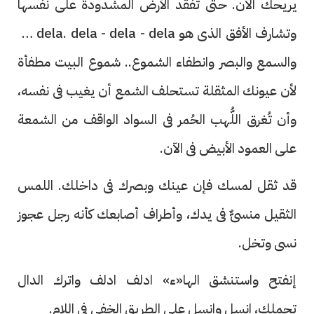
يريحك الآن. حتى تفقد الأرض المشدودة على نفسها
وتشارف الأفق الذى هو au dela. dela - dela - dela
والسمع والبصر وانطفاء الشموع.. شموع البيت مطفأة
لأن عيونك المثقلة تستحلف الشمع أن يغيب فى نفسه،
وأن تُغرق اللُّهب الحُمر فى السواد الواقف من الشمعة
على العمود الأبيض فى الآن.
قد ثقل لمسك فإن عينك وبصرك فى داخلك. اللمس
الثقيل منسىٌّ فى يدك، وأطراف أصابعك كأنه رجل عجوز
نسى وتخل.
إنفتح واستنشق الها«ء» ادلف ادلف واترك الدال
تحملك، انسل وانسل على الطريق الخفى فى اللام.