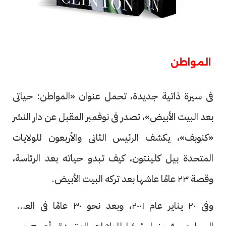
المواطن
فى سيرة ذاتية جديدة، تحمل عنوان «المواطن: حياتى
بعد البيت الأبيض»، تصدر فى نوفمبر المقبل عن دار النشر
«كنوبف»، يكشف الرئيس الثانى والأربعون للولايات
المتحدة بيل كلينتون، كيف تبدو حياته بعد الرئاسة،
وقصة ٢٣ عامًا عاشها بعد تركه البيت الأبيض.
وفى ٢٠ يناير عام ٢٠٠١، وبعد نحو ٣٠ عامًا فى العمل