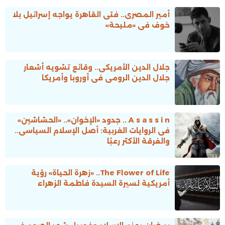
أمير المصرى.. فتى القاهرة يواجه إسرائيل بلا
خوف فى «مليحة»
جلال الدين الأمريكى.. وقائع تشويه أشعار
جلال الدين الرومى فى أوروبا وأمريكا
A s a s s i n .. جدود «الإخوان».. «الحشاشين»
فى الروايات الغربية: أصل الإسلام السياسى..
والفرقة الأكثر رعبًا
The Flower of Life.. «زهرة الحياة» رؤية
أمريكية لسيرة السيدة فاطمة الزهراء