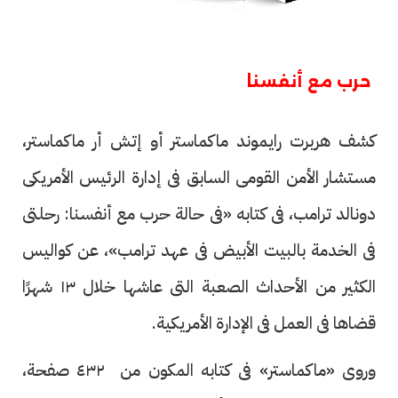
حرب مع أنفسنا
كشف هربرت رايموند ماكماستر أو إتش أر ماكماستر،
مستشار الأمن القومى السابق فى إدارة الرئيس الأمريكى
دونالد ترامب، فى كتابه «فى حالة حرب مع أنفسنا: رحلتى
فى الخدمة بالبيت الأبيض فى عهد ترامب»، عن كواليس
الكثير من الأحداث الصعبة التى عاشها خلال ١٣ شهرًا
قضاها فى العمل فى الإدارة الأمريكية.
وروى «ماكماستر» فى كتابه المكون من ‎ ٤٣٢ صفحة،