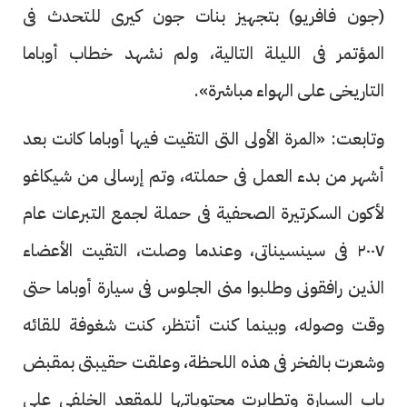
(جون فافريو) بتجهيز بنات جون كيرى للتحدث فى
المؤتمر فى الليلة التالية، ولم نشهد خطاب أوباما
التاريخى على الهواء مباشرة».
وتابعت: «المرة الأولى التى التقيت فيها أوباما كانت بعد
أشهر من بدء العمل فى حملته، وتم إرسالى من شيكاغو
لأكون السكرتيرة الصحفية فى حملة لجمع التبرعات عام
٢٠٠٧ فى سينسيناتى، وعندما وصلت، التقيت الأعضاء
الذين رافقونى وطلبوا منى الجلوس فى سيارة أوباما حتى
وقت وصوله، وبينما كنت أنتظر، كنت شغوفة للقائه
وشعرت بالفخر فى هذه اللحظة، وعلقت حقيبتى بمقبض
باب السيارة وتطايرت محتوياتها للمقعد الخلفى على