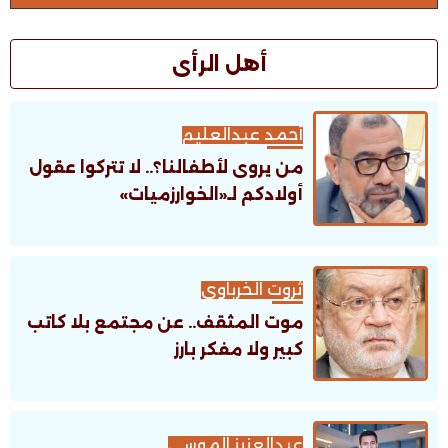
أهل الرأى
أحمد عبدالعليم
من يروى لأطفالنا؟.. لا تتركوا عقول
أولادكم لـ«الخوارزميات»
ثروت الخرباوى
موت المثقف.. عن مجتمع بلا كاتب
كبير ولا مفكر بارز
عبدالعزيز الموسى