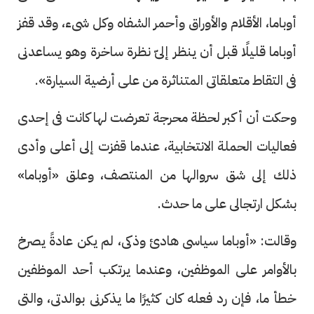
أوباما، الأقلام والأوراق وأحمر الشفاه وكل شىء، وقد قفز
أوباما قليلًا قبل أن ينظر إلىّ نظرة ساخرة وهو يساعدنى
فى التقاط متعلقاتى المتناثرة من على أرضية السيارة».
وحكت أن أكبر لحظة محرجة تعرضت لها كانت فى إحدى
فعاليات الحملة الانتخابية، عندما قفزت إلى أعلى وأدى
ذلك إلى شق سروالها من المنتصف، وعلق «أوباما»
بشكل ارتجالى على ما حدث.
وقالت: «أوباما سياسى هادئ وذكى، لم يكن عادةً يصرخ
بالأوامر على الموظفين، وعندما يرتكب أحد الموظفين
خطأ ما، فإن رد فعله كان كثيرًا ما يذكرنى بوالدتى، والتى