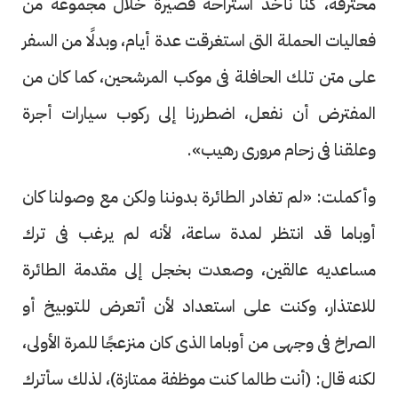
محترفة، كنا نأخذ استراحة قصيرة خلال مجموعة من
فعاليات الحملة التى استغرقت عدة أيام، وبدلًا من السفر
على متن تلك الحافلة فى موكب المرشحين، كما كان من
المفترض أن نفعل، اضطررنا إلى ركوب سيارات أجرة
وعلقنا فى زحام مرورى رهيب».
وأكملت: «لم تغادر الطائرة بدوننا ولكن مع وصولنا كان
أوباما قد انتظر لمدة ساعة، لأنه لم يرغب فى ترك
مساعديه عالقين، وصعدت بخجل إلى مقدمة الطائرة
للاعتذار، وكنت على استعداد لأن أتعرض للتوبيخ أو
الصراخ فى وجهى من أوباما الذى كان منزعجًا للمرة الأولى،
لكنه قال: (أنت طالما كنت موظفة ممتازة)، لذلك سأترك