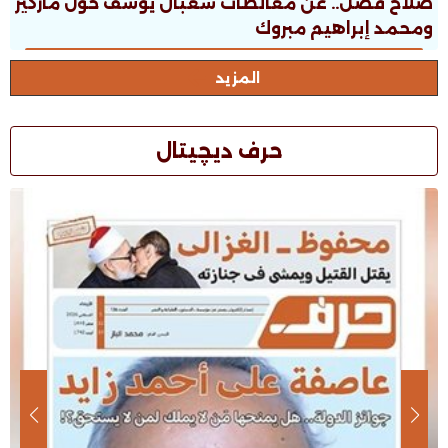
صلاح فضل.. عن مغالطات شعبان يوسف حول ماركيز
ومحمد إبراهيم مبروك
المزيد
حرف ديچيتال