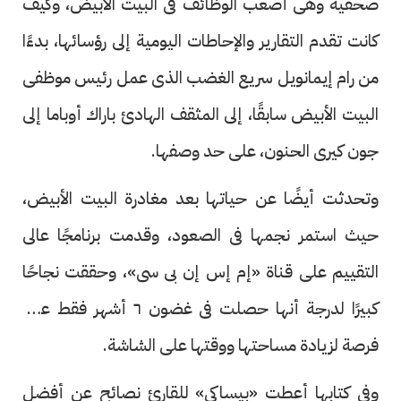
صحفية وهى أصعب الوظائف فى البيت الأبيض، وكيف
كانت تقدم التقارير والإحاطات اليومية إلى رؤسائها، بدءًا
من رام إيمانويل سريع الغضب الذى عمل رئيس موظفى
البيت الأبيض سابقًا، إلى المثقف الهادئ باراك أوباما إلى
جون كيرى الحنون، على حد وصفها.
وتحدثت أيضًا عن حياتها بعد مغادرة البيت الأبيض،
حيث استمر نجمها فى الصعود، وقدمت برنامجًا عالى
التقييم على قناة «إم إس إن بى سى»، وحققت نجاحًا
كبيرًا لدرجة أنها حصلت فى غضون ٦ أشهر فقط على
فرصة لزيادة مساحتها ووقتها على الشاشة.
وفى كتابها أعطت «بيساكى» للقارئ نصائح عن أفضل