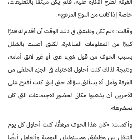
الغرفة لطرح أفكاره عليه، فلم يكن مهتمًا بالتعليقات،
خاصة إذا كانت من النوع المزعج».
وقالت: «لم تكن وظيفتى فى ذلك الوقت أن أقدم له قدرًا
كبيرًا من المعلومات المباشرة، لكننى أصبت بالشلل
بسبب الخوف من قول شىء غبى أو غير لائق أمامه،
ونتيجة لذلك كنت أحاول الاختباء فى الجزء الخلفى من
الغرفة وآمل ألا يسألنى سؤالًا، حتى إننى كنت أقترح على
الآخرين أن يذهبوا مكانى لحضور الاجتماعات التى كان
يحضرها».
وأكملت: «كان هذا الخوف مرهقًا، كنت أحاول كل يوم
التنقل بين وظيفتى ومسئولياتى اليومية وأتعامل أيضًا