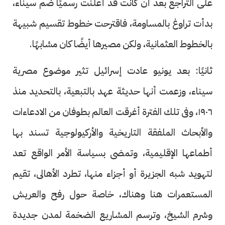
على التراجع بعد أن كانت قد أعلنت رسميًا ضم سيناء،
بدأت تراوغ بالمساومة، فاقترحت خطوط تقسيم شبيهة
بالخطوط العثمانية، ولكن مصيرها أيضًا كان مشابهًا.
ثانيًا: بعد يونيو عادت إسرائيل تثير موضوع مصرية
سيناء، وزعمت أنها حديثة عهد بالتبعية، بالتحديد منذ
١٩٠٦، وفى تلك الفترة أغرقت العالم بطوفان من الادعاءات
والأبحاث الملفقة التاريخية والأركيولوجية تسند بها
أطماعها الإقليمية، وتمضى بسياسة الأمر الواقع تعد
لتهويد شبه الجزيرة أو أجزاء منها، تطرد الأهالى، تقيم
المستعمرات هنا وهناك، خاصة حول رفح والعريش
وشرم الشيخ، وترسم المشاريع الضخمة لمدن جديدة