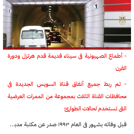
- أطماع الصهيونية فى سيناء قديمة قدم هرتزل ودورة
القرن
- تم ربط جميع أنفاق قناة السويس الجديدة فى
محافظات القناة الثلاث بمجموعة من الممرات العرضية
التى تستخدم لحالات الطوارئ
قبل وفاته بشهور فى العام ١٩٩٣ صدر عن مكتبة مدبولى