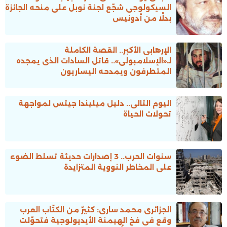
السيكولوجى شجّع لجنة نوبل على منحه الجائزة
بدلًا من أدونيس
الإرهابى الأكبر.. القصة الكاملة
لـ«الإسلامبولى».. قاتل السادات الذى يمجده
المتطرفون ويمدحه اليساريون
اليوم التالى.. دليل ميليندا جيتس لمواجهة
تحولات الحياة
سنوات الحرب.. 3 إصدارات حديثة تسلط الضوء
على المخاطر النووية المتزايدة
الجزائرى محمد سارى: كثيرٌ من الكتّاب العرب
وقع فى فخ الهيمنة الأيديولوجية فتحوّلت