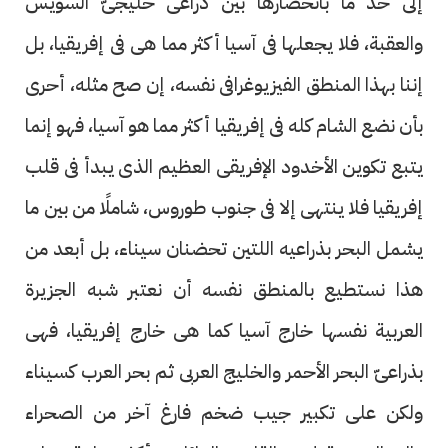
إلى حد ما بانحصارها بين ذراعى خليجىّ السويس
والعقبة، فلا يجعلها فى آسيا أكثر مما هى فى إفريقيا، بل
إننا بهذا المنطق الفيزيوغرافى نفسه، إن صح مثله، أحرى
بأن نضع الشام كله فى إفريقيا أكثر مما هو آسيا، فهو إنما
يتبع تكوين الأخدود الإفريقى العظيم الذى يبدأ فى قلب
إفريقيا فلا ينتهى إلا فى جنوب طوروس، شاملًا من بين ما
يشمل البحر بذراعيه اللتين تحضنان سيناء، بل أبعد من
هذا نستطيع بالمنطق نفسه أن نعتبر شبه الجزيرة
العربية نفسها خارج آسيا كما هى خارج إفريقيا، فهى
بذراعىّ البحر الأحمر والخليج العربى ثم بحر العرب كسيناء
ولكن على تكبير جيب ضخم فارغ آخر من الصحراء