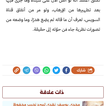
لكننى أعتقد أنه لو أطل الآن على سيناء وما جرى فيها
بعد تطهيرها من الإرهاب، ولو مر من أنفاق قناة
السويس، لعرف أن ما قاله لم يضِع هدرًا، وما وضعه من
تصورات نظرية جاء مَن حوّله إلى حقيقة.
شارك
ذات علاقة
مجدى يوسف: نقدى لسرد نجيب محفوظ