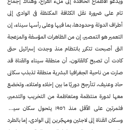
ويدعو الأطماع الحاقدة إلى ملء الفراغ، وهناك إجماع
تام على ضرورة نقل الكثافة المكتظة فى الوادى إلى
أطراف الدولة وحدودها، بما فيها وعلى رأسها سيناء، إن
التعمير هو التمصير، إن من الظاهرات المؤسفة والمزعجة
التى أصبحت تتكرر بانتظام منذ وجدت إسرائيل حتى
كادت أن تصبح كالقانون، أن منطقة سيناء والقناة قد
صارت من ناحية الجغرافيا البشرية منطقة تذبذب سكانى
حاد وعنيف، تتأرجح دوريًا ما بين إخلاء وامتلاء، وتخضع
معها لدورة منتظمة ومتعاظمة من التخريب والتدمير،
فلمرتين على الأقل منذ ١٩٥٦ يتحول سكان سيناء
وسكان القناة إلى لاجئين ومهجّرين إلى الوادى، إما بالطرد