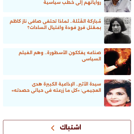
رواياتهم إلى خُطب سياسية
مُباركة القَتَلة.. لماذا تحتفى صافى ناز كاظم
بمقتل فرج فودة واغتيال السادات؟
صناعه يفككون الأسطورة.. وهم الفيلم
السياسى
سيدة الأثير.. الإذاعية الكبيرة هدى
العجيمى: «كل ما زرعته فى حياتى حصدته»
اشتباك