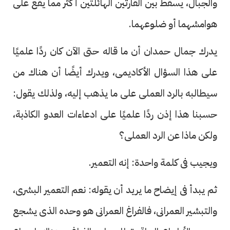
والجبال، يسقط بين القارتين الهائلتين أكثر مما يقع على
هوامشهما أو ضلوعهما.
يدرك جمال حمدان أن ما قاله حتى الآن كان ردًا علميًا
على هذا السؤال الأكاديمى، ويدرك أيضًا أن هناك من
سيطالبه بالرد العملى على ما يذهب إليه، ولذلك يقول:
حسبنا هذا إذن ردًا علميًا على ادعاءات العدو الكاذبة،
ولكن ماذا عن الرد العملى؟
ويجيب فى كلمة واحدة: إنه التعمير.
ثم يبدأ فى إيضاح ما يريد أن يقوله: نعم التعمير البشرى،
والتبشير العمرانى، فالفراغ العمرانى هو وحده الذى يشجع