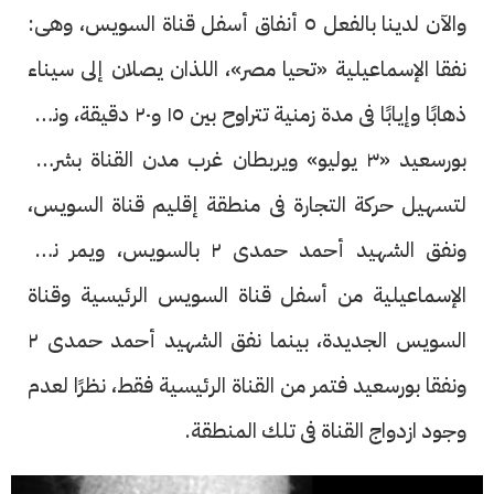
والآن لدينا بالفعل ٥ أنفاق أسفل قناة السويس، وهى:
نفقا الإسماعيلية «تحيا مصر»، اللذان يصلان إلى سيناء
ذهابًا وإيابًا فى مدة زمنية تتراوح بين ١٥ و٢٠ دقيقة، ونفقا
بورسعيد «٣ يوليو» ويربطان غرب مدن القناة بشرقها
لتسهيل حركة التجارة فى منطقة إقليم قناة السويس،
ونفق الشهيد أحمد حمدى ٢ بالسويس، ويمر نفقا
الإسماعيلية من أسفل قناة السويس الرئيسية وقناة
السويس الجديدة، بينما نفق الشهيد أحمد حمدى ٢
ونفقا بورسعيد فتمر من القناة الرئيسية فقط، نظرًا لعدم
وجود ازدواج القناة فى تلك المنطقة.