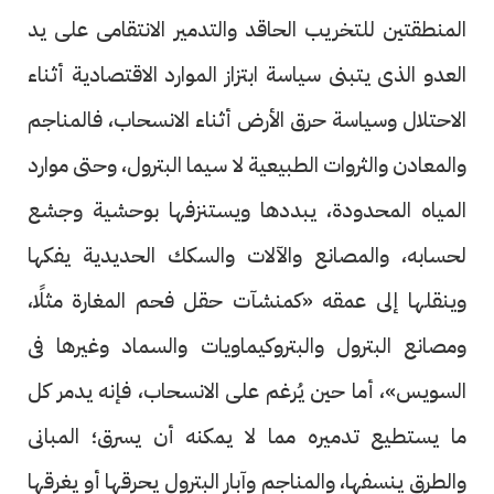
المنطقتين للتخريب الحاقد والتدمير الانتقامى على يد
العدو الذى يتبنى سياسة ابتزاز الموارد الاقتصادية أثناء
الاحتلال وسياسة حرق الأرض أثناء الانسحاب، فالمناجم
والمعادن والثروات الطبيعية لا سيما البترول، وحتى موارد
المياه المحدودة، يبددها ويستنزفها بوحشية وجشع
لحسابه، والمصانع والآلات والسكك الحديدية يفكها
وينقلها إلى عمقه «كمنشآت حقل فحم المغارة مثلًا،
ومصانع البترول والبتروكيماويات والسماد وغيرها فى
السويس»، أما حين يُرغم على الانسحاب، فإنه يدمر كل
ما يستطيع تدميره مما لا يمكنه أن يسرق؛ المبانى
والطرق ينسفها، والمناجم وآبار البترول يحرقها أو يغرقها