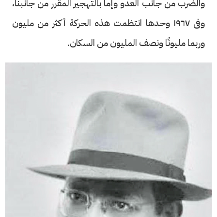
والضرب من جانب العدو وإما بالتهجير المقرر من جانبنا،
وفى ١٩٦٧ وحدها انتظمت هذه الحركة أكثر من مليون
وربما مليونًا ونصف المليون من السكان.