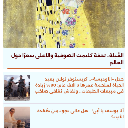
القُبلة.. تحفة كليمت الصوفية والأعلى سعرًا حول
العالم
جدل «الأوديسة».. كريستوفر نولان يعيد
الحياة لملحمة عمرها 3 آلاف عام: 80% زيادة
فى مبيعات الطبعات.. ونقاش ثقافى صاخب
أنا يوسف يا أبى!.. هل عانى «جو» من «عُقدة
الأب»؟