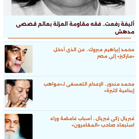
أليفة رفعت.. فقه مقاومة العزلة بعالم قصصى
مدهش
محمد إبراهيم مبروك.. عن الذى أدخل
«ماركيز» إلى مصر
محمد مندور.. الإعدام التعسفى لـ«مواهب
إبداعية كثيرة»
غبريال زكى غبريال.. أسباب غامضة وراء
استبعاد صاحب «المقامرون»