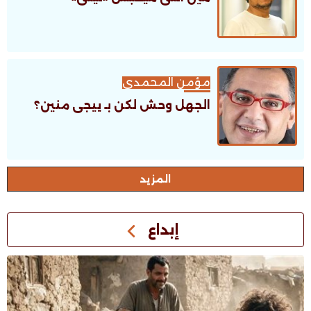
مؤمن المحمدى
الجهل وحش لكن بـ ييجى منين؟
اﻟﻤﺰﻳﺪ
إبداع