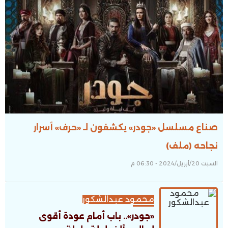
صناع مسلسل «جودر» يكشفون لـ «حرف» أسرار
نجاحه (ملف)
السبت 20/أبريل/2024 - 06:30 م
محمود عبدالشكور
«جودر».. باب أمام عودة أقوى