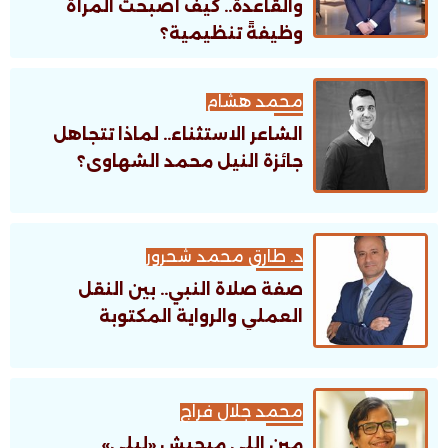
والقاعدة.. كيف أصبحت المرأة
وظيفةً تنظيمية؟
محمد هشام
الشاعر الاستثناء.. لماذا تتجاهل
جائزة النيل محمد الشهاوى؟
د. طارق محمد شحرور
صفة صلاة النبي.. بين النقل
العملي والرواية المكتوبة
محمد جلال فراج
مين اللى ميحبش «ليلى»