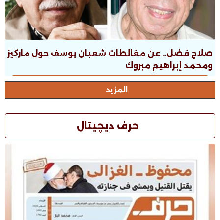
صلاح فضل.. عن مغالطات شعبان يوسف حول ماركيز
ومحمد إبراهيم مبروك
المزيد
حرف ديچيتال