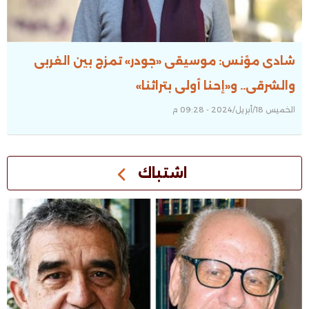
شادى مؤنس: موسيقى «جودر» تمزج بين الغربى
والشرقى.. و«إحنا أولى بتراثنا»
الخميس 18/أبريل/2024 - 09:28 م
اشتباك