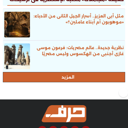
جوائز الدولة
مثل أبى العزيز.. أسرار الجيل الثانى من الأدباء:
«موهوبون أم أبناء عاملين؟»
نظرية جديدة.. عالم مصريات: فرعون موسى
غازى أجنبى من الهكسوس وليس مصريًا
المزيد