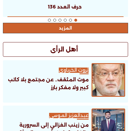
حرف العدد 135
المزيد
أهل الرأى
ثروت الخرباوى
موت المثقف.. عن مجتمع بلا كاتب
كبير ولا مفكر بارز
عبدالعزيز الموسى
من زينب الغزالي إلى السرورية