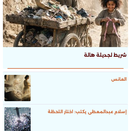
شريط لجديلة هالة
العانس
إسلام عبدالمعطى يكتب: اختار اللحظة