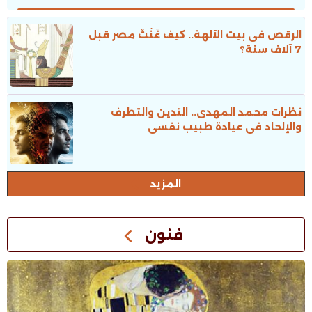
الرقص فى بيت الآلهة.. كيف غَنَّتْ مصر قبل
7 آلاف سنة؟
نظرات محمد المهدى.. التدين والتطرف
والإلحاد فى عيادة طبيب نفسى
المزيد
فنون