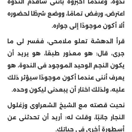
ندوة، وعندما أخبروه بأننى سأقدم الندوة
اعترض، ورفض تمامًا، ووضع شرطًا لحضوره
ألا أكون موجودًا إلى جواره.
قرأ الدهشة تعلو ملامحى، ففسر لى ما
جرى، قال: هو معذور طبعًا، هو يريد أن
يكون النجم الوحيد الموجود فى الندوة، هو
يعرف أننى عندما أكون موجودًا سيؤثر ذلك
عليه، ولذلك اختار أن يبعدنى ليكون وحده.
نحيت قصته مع الشيخ الشعراوى وزغلول
النجار جانبًا، وقلت له: أريد أن تحدثنى عن
أسطورة أخرى فى حياتك.