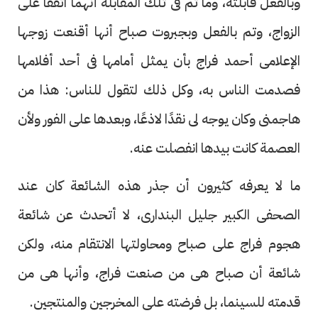
وبالفعل قابلته، وما تم فى تلك المقابلة أنهما اتفقا على
الزواج، وتم بالفعل وبجبروت صباح أنها أقنعت زوجها
الإعلامى أحمد فراج بأن يمثل أمامها فى أحد أفلامها
فصدمت الناس به، وكل ذلك لتقول للناس: هذا من
هاجمنى وكان يوجه لى نقدًا لاذعًا، وبعدها على الفور ولأن
العصمة كانت بيدها انفصلت عنه.
ما لا يعرفه كثيرون أن جذر هذه الشائعة كان عند
الصحفى الكبير جليل البندارى، لا أتحدث عن شائعة
هجوم فراج على صباح ومحاولتها الانتقام منه، ولكن
شائعة أن صباح هى من صنعت فراج، وأنها هى من
قدمته للسينما، بل فرضته على المخرجين والمنتجين.