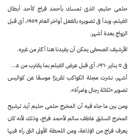
حلمى حليم، الذى تمسك بأحمد فراج كأحد أبطال
الفيلم، وبدأ فى تصويره بالفعل أواخر العام ١٩٥٩، أى قبل
الزواج بعدة أشهر.
الأرشيف الصحفى يمكن أن يفيدنا هنا أكثر من غيره.
فى ٥ يناير ١٩٦٠، أى قبل عرض الفيلم بما يقترب من عشرة
أشهر، نشرت مجلة الكواكب تقريرًا موسعًا عن كواليس
تصوير «ثلاثة رجال وامرأة».
ومن بين ما جاء فيه أن المخرج حلمى حليم أيد ترشيح
المخرج السابق عاطف سالم لأحمد فراج، وذلك لأنه كان
يعرف فراج من الإذاعة، ومن اللحظة الأولى التى رآه فيها