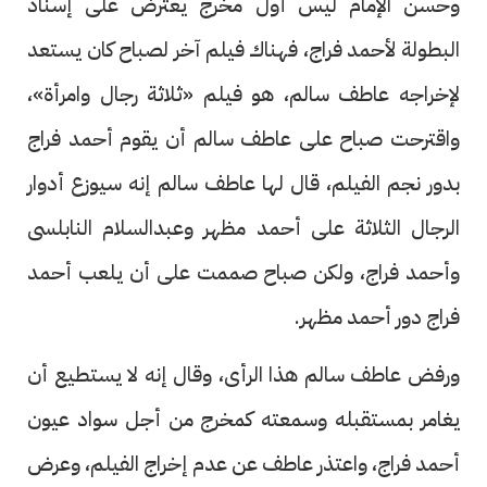
وحسن الإمام ليس أول مخرج يعترض على إسناد
البطولة لأحمد فراج، فهناك فيلم آخر لصباح كان يستعد
لإخراجه عاطف سالم، هو فيلم «ثلاثة رجال وامرأة»،
واقترحت صباح على عاطف سالم أن يقوم أحمد فراج
بدور نجم الفيلم، قال لها عاطف سالم إنه سيوزع أدوار
الرجال الثلاثة على أحمد مظهر وعبدالسلام النابلسى
وأحمد فراج، ولكن صباح صممت على أن يلعب أحمد
فراج دور أحمد مظهر.
ورفض عاطف سالم هذا الرأى، وقال إنه لا يستطيع أن
يغامر بمستقبله وسمعته كمخرج من أجل سواد عيون
أحمد فراج، واعتذر عاطف عن عدم إخراج الفيلم، وعرض