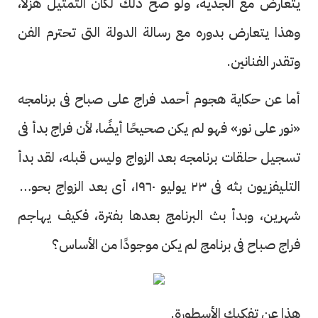
يتعارض مع الجدية، ولو صح ذلك لكان التمثيل هزلًا،
وهذا يتعارض بدوره مع رسالة الدولة التى تحترم الفن
وتقدر الفنانين.
أما عن حكاية هجوم أحمد فراج على صباح فى برنامجه
«نور على نور» فهو لم يكن صحيحًا أيضًا، لأن فراج بدأ فى
تسجيل حلقات برنامجه بعد الزواج وليس قبله، لقد بدأ
التليفزيون بثه فى ٢٣ يوليو ١٩٦٠، أى بعد الزواج بحوالى
شهرين، وبدأ بث البرنامج بعدها بفترة، فكيف يهاجم
فراج صباح فى برنامج لم يكن موجودًا من الأساس؟
هذا عن تفكيك الأسطورة.