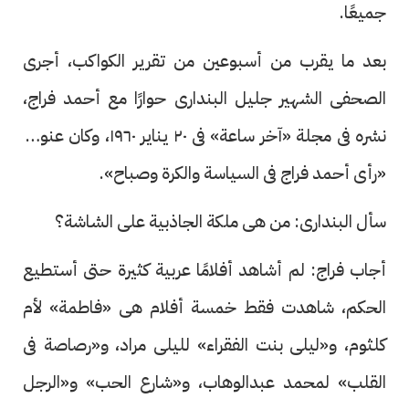
جميعًا.
بعد ما يقرب من أسبوعين من تقرير الكواكب، أجرى
الصحفى الشهير جليل البندارى حوارًا مع أحمد فراج،
نشره فى مجلة «آخر ساعة» فى ٢٠ يناير ١٩٦٠، وكان عنوانه
«رأى أحمد فراج فى السياسة والكرة وصباح».
سأل البندارى: من هى ملكة الجاذبية على الشاشة؟
أجاب فراج: لم أشاهد أفلامًا عربية كثيرة حتى أستطيع
الحكم، شاهدت فقط خمسة أفلام هى «فاطمة» لأم
كلثوم، و«ليلى بنت الفقراء» لليلى مراد، و«رصاصة فى
القلب» لمحمد عبدالوهاب، و«شارع الحب» و«الرجل