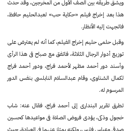
ويشق طريقه بين الصف الأول من المخرجين، وقد حدث
هذا بعد إخراج فيلم «حكاية حب» لعبدالحليم حافظ،
فاتجهت إليه الأنظار.
وقبل حلمى حليم إخراج الفيلم، كما أنه لم يعترض على
توزيع أدوار الرجال الثلاثة، فاتفق مع صباح فى هذا الرأى
وأسند دور أحمد مظهر لأحمد فراج، ودور أحمد فراج
لكمال الشناوى، وقام عبدالسلام النابلسى بنفس الدور
المرسوم له.
تطرق تقرير البندارى إلى أحمد فراج، فقال عنه: شاب
خجول وذكى، يؤدى فروض الصلاة فى مواعيدها كحسين
صدقى وعباس فارس، ولكنه يمتاز عنهما فى العبادة، حيث