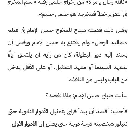
«ثلاثة رجال وامرأة» من إخراج حلمى رفلة «اسم المخرج
فى التقرير خطأ فمخرجه هو حلمى حليم».
وقبل ذلك قدمته صباح للمخرج حسن الإمام فى فيلم
«صائدة الرجال» ولم يقتنع به حسن الإمام ورفض أن
يسند إليه دور البطولة، كان من رأيه أن يلتحق أولًا
بمعهد السينما أو معهد التمثيل، أو على الأقل يدخل
من الباب وليس من النافذة.
سألت صباح حسن الإمام: ماذا تقصد؟
فأجاب: أقصد أن يبدأ فراج بتمثيل الأدوار الثانوية حتى
تتبلور شخصيته درجة درجة حتى يصل إلى الأدوار الأولى.