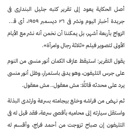
أصل الحكاية يعود إلى تقرير كتبه جليل البندارى فى
جريدة أخبار اليوم ونشر فى ٢٦ ديسمبر ١٩٥٩، أى قبل
الزواج بأربعة أشهر، بل يمكننا أن نخمن أنه نشر مع الأيام
الأولى لتصوير فيلم «ثلاثة رجال وامرأة».
يقول التقرير: استيقظ عازف الكمان أنور منسى من النوم
على جرس التليفون، وهو يدق باستمرار، وظل أنور منسى
يرد على محدثه قائلًا: مش معقول.. مش معقول.
ثم نهض من فراشه وخلع بيجامته بسرعة وارتدى البذلة
واستقل سيارته إلى محاميه بأقصى سرعة، فقد قيل له فى
التليفون إن صباح تزوجت من أحمد فراج، وأقسم له