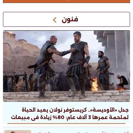
فنون
جدل «الأوديسة».. كريستوفر نولان يعيد الحياة
لملحمة عمرها 3 آلاف عام: 80% زيادة فى مبيعات
الطبعات.. ونقاش ثقافى صاخب