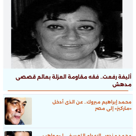
أليفة رفعت.. فقه مقاومة العزلة بعالم قصصى
مدهش
محمد إبراهيم مبروك.. عن الذى أدخل
«ماركيز» إلى مصر
محمد مندور.. الإعدام التعسفى لـ«مواهب