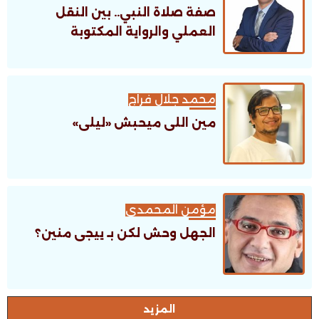
صفة صلاة النبي.. بين النقل
العملي والرواية المكتوبة
محمد جلال فراج
مين اللى ميحبش «ليلى»
مؤمن المحمدى
الجهل وحش لكن بـ ييجى منين؟
اﻟﻤﺰﻳﺪ