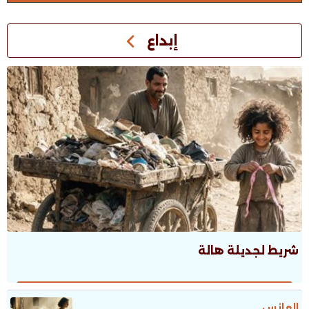
إبداع
شريط لجديلة هالة
العانس