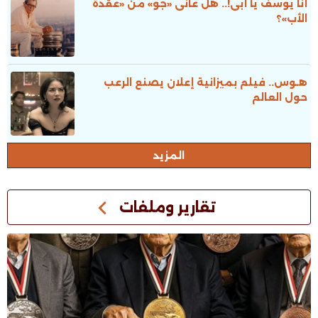
أنا يوسف يا أبى!.. هل عانى «جو» من «عُقدة
الأب»؟
هـوس.. فيلم بميزانية إعلان يصنع الرعب
حول العالم
المزيد
تقارير وملفات