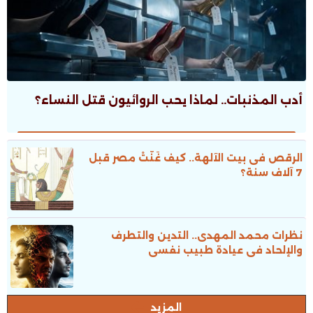
أدب المذنبات.. لماذا يحب الروائيون قتل النساء؟
الرقص فى بيت الآلهة.. كيف غَنَّتْ مصر قبل
7 آلاف سنة؟
نظرات محمد المهدى.. التدين والتطرف
والإلحاد فى عيادة طبيب نفسى
المزيد