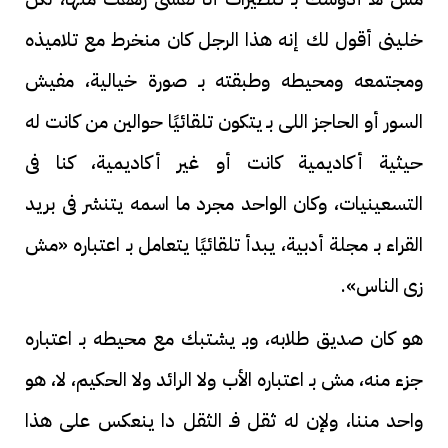
خلينى أقول لك إنه هذا الرجل كان منخرط مع تلاميذه
ومجتمعه ومحيطه وطبقته بـ صورة خيالية، مفيش
السور أو الحاجز اللى بـ يتكون تلقائيًا حوالين من كانت له
حيثية أكاديمية كانت أو غير أكاديمية، كنا فى
التسعينيات، وكان الواحد مجرد ما اسمه يتنشر فى بريد
القراء بـ مجلة أدبية، يبدأ تلقائيًا يتعامل بـ اعتباره «مش
زى الناس».
هو كان صديق طلابه، وبـ يشتبك مع محيطه بـ اعتباره
جزء منه، مش بـ اعتباره الأب ولا الرائد ولا الحكيم، لا، هو
واحد مننا، ولإن له ثقل فـ الثقل دا ينعكس على هذا