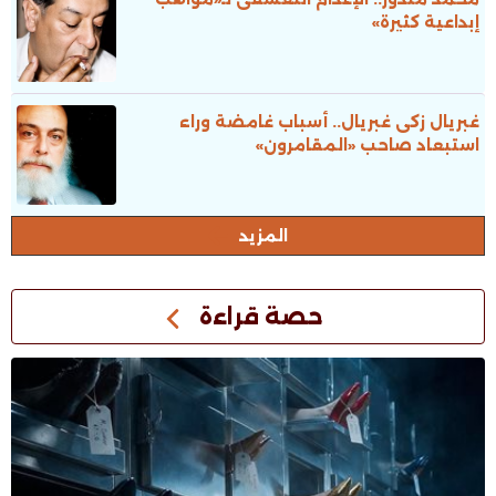
إبداعية كثيرة»
غبريال زكى غبريال.. أسباب غامضة وراء
استبعاد صاحب «المقامرون»
المزيد
حصة قراءة