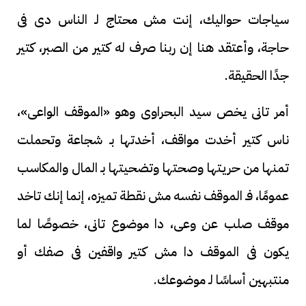
سياجات حواليك، إنت مش محتاج لـ الناس دى فى
حاجة، وأعتقد هنا إن ربنا صرف له كتير من الصبر، كتير
جدًا الحقيقة.
أمر تانى يخص سيد البحراوى وهو «الموقف الواعى»،
ناس كتير أخدت مواقف، أخدتها بـ شجاعة وتحملت
تمنها من حريتها وصحتها وتضحيتها بـ المال والمكاسب
عمومًا، فـ الموقف نفسه مش نقطة تميزه، إنما إنك تاخد
موقف صلب عن وعى، دا موضوع تانى، خصوصًا لما
يكون فى الموقف دا مش كتير واقفين فى صفك أو
منتبهين أساسًا لـ موضوعك.