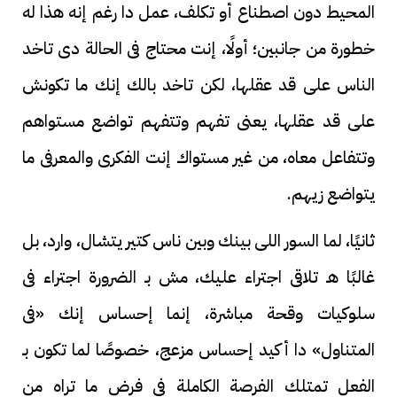
المحيط دون اصطناع أو تكلف، عمل دا رغم إنه هذا له
خطورة من جانبين؛ أولًا، إنت محتاج فى الحالة دى تاخد
الناس على قد عقلها، لكن تاخد بالك إنك ما تكونش
على قد عقلها، يعنى تفهم وتتفهم تواضع مستواهم
وتتفاعل معاه، من غير مستواك إنت الفكرى والمعرفى ما
يتواضع زيهم.
ثانيًا، لما السور اللى بينك وبين ناس كتير يتشال، وارد، بل
غالبًا هـ تلاقى اجتراء عليك، مش بـ الضرورة اجتراء فى
سلوكيات وقحة مباشرة، إنما إحساس إنك «فى
المتناول» دا أكيد إحساس مزعج، خصوصًا لما تكون بـ
الفعل تمتلك الفرصة الكاملة فى فرض ما تراه من