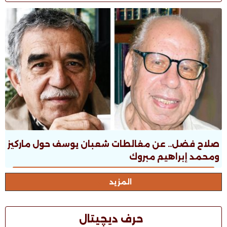
صلاح فضل.. عن مغالطات شعبان يوسف حول ماركيز
ومحمد إبراهيم مبروك
المزيد
حرف ديچيتال