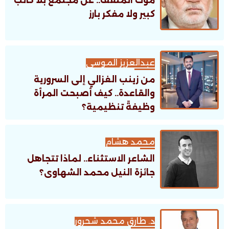
موت المثقف.. عن مجتمع بلا كاتب
كبير ولا مفكر بارز
عبدالعزيز الموسى
من زينب الغزالي إلى السرورية
والقاعدة.. كيف أصبحت المرأة
وظيفةً تنظيمية؟
محمد هشام
الشاعر الاستثناء.. لماذا تتجاهل
جائزة النيل محمد الشهاوى؟
د. طارق محمد شحرور