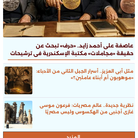
عاصفة على أحمد زايد.. «حرف» تبحث عن
حقيقة «مجاملات» مكتبة الإسكندرية فى ترشيحات
جوائز الدولة
مثل أبى العزيز.. أسرار الجيل الثانى من الأدباء:
«موهوبون أم أبناء عاملين؟»
نظرية جديدة.. عالم مصريات: فرعون موسى
غازى أجنبى من الهكسوس وليس مصريًا
المزيد