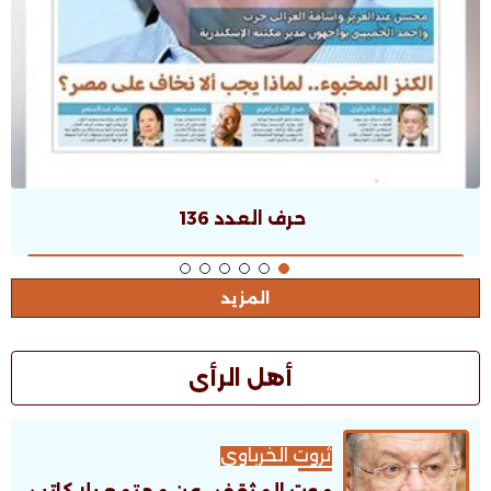
حرف العدد 135
المزيد
أهل الرأى
ثروت الخرباوى