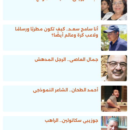
أنا سامح سعـد.. كيف تكون مطربًا ورسامًا
ولاعب كرة وعالم أيضًا؟
جمال العاصى.. الرجل المدهش
أحمد الطحان.. الشاعر النموذجى
جوزيبى سكاتولين.. الراهب