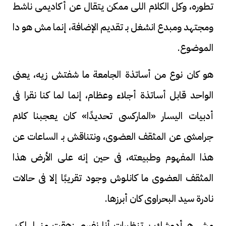
تطوره، وكل الكلام اللى ممكن يتقال عن أكاديمى ناشط
ومجتهد ومبدع انشغل بـ تقديم الإضافة، إنما مش هو دا
الموضوع.
هو كان نوع من أساتذة الجامعة ما شفتش زيه، يعنى
الواحد قابل أساتذة أجلاء وعظام، إنما لما كنا نقرا فى
أدبيات اليسار «الماركسى تحديدًا» كان يعجبنا كلام
جرامشى عن المثقف العضوى، ونتناقش بـ الساعات عن
هذا المفهوم وطبيعته، فى حين إنه على الأرض هذا
المثقف العضوى ما كانلوش وجود تقريبًا إلا فى حالات
نادرة سيد البحراوى كان أبرزها.
مش هـ أدوشك بـ تنظيرات أنا نفسى زهقت منها، لكن