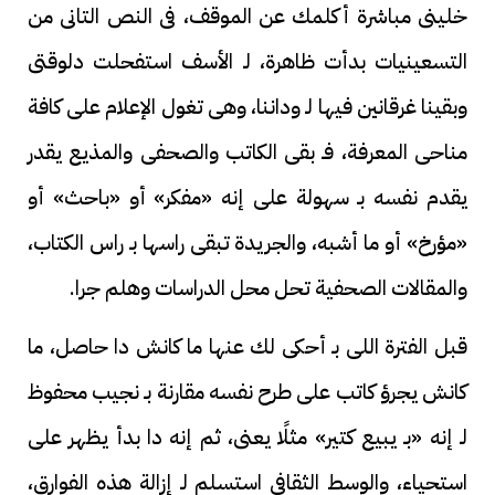
خلينى مباشرة أكلمك عن الموقف، فى النص التانى من
التسعينيات بدأت ظاهرة، لـ الأسف استفحلت دلوقتى
وبقينا غرقانين فيها لـ وداننا، وهى تغول الإعلام على كافة
مناحى المعرفة، فـ بقى الكاتب والصحفى والمذيع يقدر
يقدم نفسه بـ سهولة على إنه «مفكر» أو «باحث» أو
«مؤرخ» أو ما أشبه، والجريدة تبقى راسها بـ راس الكتاب،
والمقالات الصحفية تحل محل الدراسات وهلم جرا.
قبل الفترة اللى بـ أحكى لك عنها ما كانش دا حاصل، ما
كانش يجرؤ كاتب على طرح نفسه مقارنة بـ نجيب محفوظ
لـ إنه «بـ يبيع كتير» مثلًا يعنى، ثم إنه دا بدأ يظهر على
استحياء، والوسط الثقافى استسلم لـ إزالة هذه الفوارق،