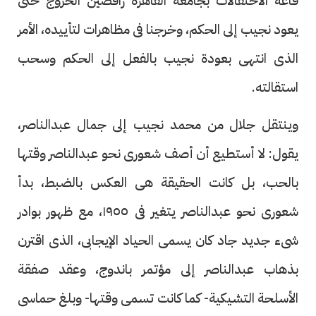
قاعة الاحتفالات بجامعة القاهرة رافضين الخروج حتى
يعود نجيب إلى الحكم، وخرجنا فى مظاهرات لتأييده، الأمر
الذى انتهى بعودة نجيب بالفعل إلى الحكم وسحب
استقالته.
وينتقل جلال من محمد نجيب إلى جمال عبدالناصر،
يقول: لا أستطيع أن أصف شعورى نحو عبدالناصر وقتها
بالحب، بل كانت الحقيقة هى العكس بالضبط، بدأ
شعورى نحو عبدالناصر يتغير فى ١٩٥٥، مع ظهور بوادر
شىء جديد جاد كان يسمى الحياد الإيجابى، الذى اقترن
بذهاب عبدالناصر إلى مؤتمر باندوج، وعقد صفقة
الأسلحة التشيكية- كما كانت تسمى وقتها- وبلغ حماسى