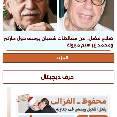
صلاح فضل.. عن مغالطات شعبان يوسف حول ماركيز
ومحمد إبراهيم مبروك
المزيد
حرف ديچيتال