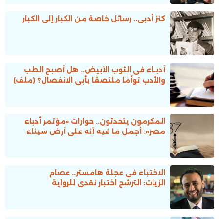
كنز أدبى.. رسائل خاصة من الكبار إلى الكبار
أدبـاء فى الثوب الأبيض.. هل أصبح الطب
والأدب توأمًا ملتصقًا يأبى الانفصال؟ (ملف)
المكرمون يتحدثون.. حوارات «مؤتمر أدباء
مصر»: أجمل ما فيه أنه على أرض سيناء
الاختباء فى عجلة هامستر.. عصام
الزيات: الترشح اختبار نقدى للرواية