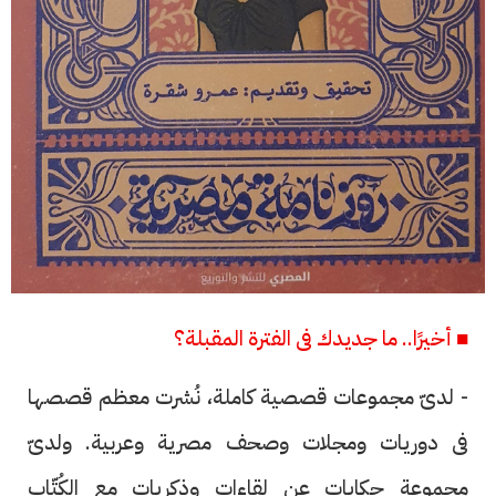
■ أخيرًا.. ما جديدك فى الفترة المقبلة؟
- لدىّ مجموعات قصصية كاملة، نُشرت معظم قصصها
فى دوريات ومجلات وصحف مصرية وعربية. ولدىّ
مجموعة حكايات عن لقاءات وذكريات مع الكُتّاب