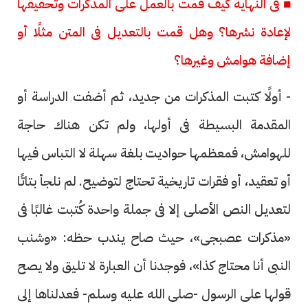
■ فى النهاية كيف قمت بالعمل على المذكرات وتحقيقها
لإعادة نشرها؟ وهل قمت بالتعديل فى المتن مثلًا أو
إضافة هوامش وغيرها؟
- أولًا كتبت المذكرات من جديد، ثم أضفت الدراسة أو
المقدمة البسيطة فى أولها، ولم تكن هناك حاجة
للهوامش، فمعظمها حواديت بلغة سهلة لا التباس فيها
أو تعقيد، أو فقرات تاريخية تحتاج لتوضيح. لم نلجأ بتاتًا
لتعديل النص الأصلى إلا فى جملة واحدة كُتبت غالبًا فى
«مذكرات عصبجى»، حيث صاح يندب حظه: «وشنب
النبى أنا محتاج كذا»، فوجدنا أن العبارة لا تليق ولا يصح
قولها على الرسول -صلى الله عليه وسلم- فعدلناها إلى