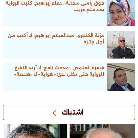
فوق رأسى سحابة.. دعاء إبراهيم: كتبت الرواية
بعد حلم غريب
عزلة الكنجرو.. عبدالسلام إبراهيم: لا أكتب من
أجل جائزة
شفرة العلمين.. مدحت نافع: لا أريد التفرغ
للرواية حتى تظل لدىّ «هواية» لا «صنعة»
اشتباك