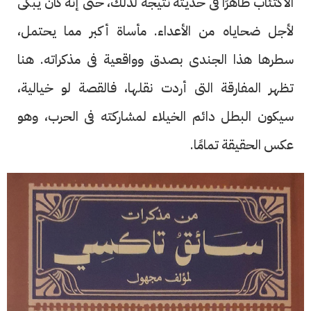
الاكتئاب ظاهرًا فى حديثه نتيجة لذلك، حتى إنه كان يبكى
لأجل ضحاياه من الأعداء. مأساة أكبر مما يحتمل،
سطرها هذا الجندى بصدق وواقعية فى مذكراته. هنا
تظهر المفارقة التى أردت نقلها، فالقصة لو خيالية،
سيكون البطل دائم الخيلاء لمشاركته فى الحرب، وهو
عكس الحقيقة تمامًا.