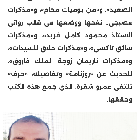
الصعيد»، و«من يوميات محام»، و«مذكرات
عصبجى.. نقحها ووضعها فى قالب روائى
الأستاذ محمود كامل فريد»، و«مذكرات
سائق تاكسى»، و«مذكرات حلاق للسيدات»،
و«مذكرات ناريمان زوجة الملك فاروق».
للحديث عن «روزنامة» وتفاصيله، «حرف»
تلتقى عمرو شقرة، الذى جمع هذه الكتب
وحققها.