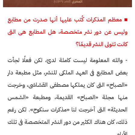
■ معظم المذكرات كُتب عليها أنها صدرت من مطابع
وليس عن دور نشر متخصصة، هل المطابع هى التى
كانت تتولى النشر قديمًا؟
- والله المعلومة ليست كاملة لدىّ، لكن فعلًا لجأت
بعض المطابع فى العهد الملكى للنشر، مثل مطبعة دار
«الصباح» التى كان يملكها مصطفى القشاشى، وخرجت
منها مجلة «الصباح» القديمة، ومطبعة «الشمس
الحديثة» التى أخرجت لنا «مذكرات سنكوح». لكن رغم
ذلك، كان هناك الكثير من دور النشر المتخصصة فى تلك
الأيام.