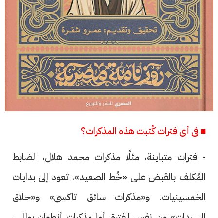
■ فى أى فترات كُتبت هذه المذكرات؟
- فترات متباينة، مثلًا مذكرات محمد هلال، الضابط
المُكلف بالقبض على «خُط الصعيد»، تعود إلى بدايات
الخمسينيات. و«مذكرات سائق تاكسى» و«حلاق
السيدات» من نفس الفترة. أما مذكرات أنطوان بوللى،