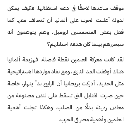
موقف ساعدها لاحقًا فى دعم استقلالها. فكيف يمكن
لدولة أعلنت الحرب على ألمانيا أن تتحالف معها كما
فعل بعض المتحمسين لروميل، وهم يتوهمون أنه
سيحررهم بينما كان هدفه احتلالهم؟
لقد كانت معركة العلمين نقطة فاصلة، فهزيمة ألمانيا
هناك أوقفت المد النازى، ومع نفاد مواردها الاستراتيجية
مثل الحديد، أدركت بريطانيا أن الرايخ بدأ ينهار، خاصة
حين صارت القنابل التى تسقط على لندن مصنوعة من
معادن رديئة بدلًا من الصلب. وهكذا تجلت أهمية
العلمين وأهمية مصر فى الحرب.