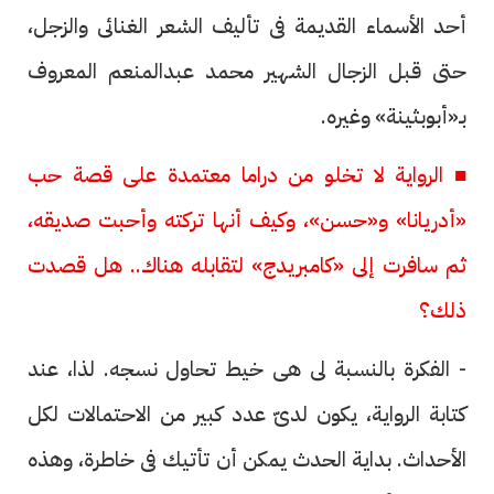
أحد الأسماء القديمة فى تأليف الشعر الغنائى والزجل،
حتى قبل الزجال الشهير محمد عبدالمنعم المعروف
بـ«أبوبثينة» وغيره.
■ الرواية لا تخلو من دراما معتمدة على قصة حب
«أدريانا» و«حسن»، وكيف أنها تركته وأحبت صديقه،
ثم سافرت إلى «كامبريدج» لتقابله هناك.. هل قصدت
ذلك؟
- الفكرة بالنسبة لى هى خيط تحاول نسجه. لذا، عند
كتابة الرواية، يكون لدىّ عدد كبير من الاحتمالات لكل
الأحداث. بداية الحدث يمكن أن تأتيك فى خاطرة، وهذه