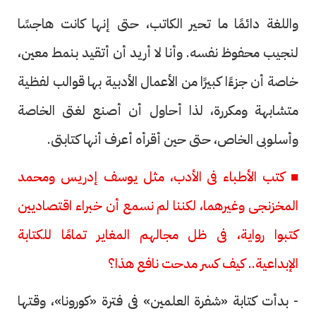
واللغة دائمًا ما تحير الكاتب، حتى إنها كانت هاجسًا
لنجيب محفوظ نفسه. وأنا لا أريد أن أتقيد بنمط معين،
خاصة أن جزءًا كبيرًا من الأعمال الأدبية بها قوالب لفظية
متشابهة ومكررة، لذا أحاول أن أصنع لغتى الخاصة
وأسلوبى الخاص، حتى حين أقرأه أعرف أنها كتابتى.
■ كتب الأطباء فى الأدب، مثل يوسف إدريس ومحمد
المخزنجى وغيرهما، لكننا لم نسمع أن خبراء اقتصاديين
كتبوا رواية، فى ظل مجالهم المغاير تمامًا للكتابة
الإبداعية.. كيف كسر مدحت نافع هذا؟
- بدأت كتابة «شفرة العلمين» فى فترة «كورونا»، وقتها