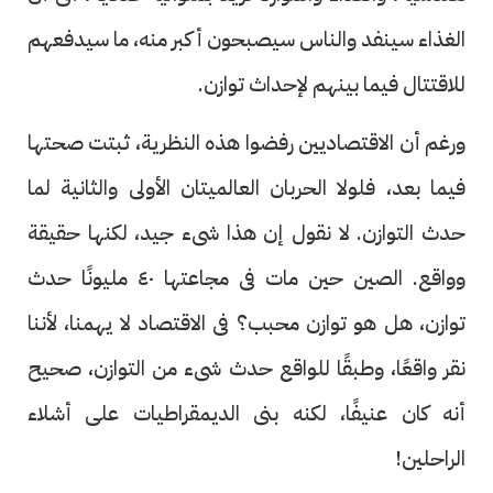
الغذاء سينفد والناس سيصبحون أكبر منه، ما سيدفعهم
للاقتتال فيما بينهم لإحداث توازن.
ورغم أن الاقتصاديين رفضوا هذه النظرية، ثبتت صحتها
فيما بعد، فلولا الحربان العالميتان الأولى والثانية لما
حدث التوازن. لا نقول إن هذا شىء جيد، لكنها حقيقة
وواقع. الصين حين مات فى مجاعتها ٤٠ مليونًا حدث
توازن، هل هو توازن محبب؟ فى الاقتصاد لا يهمنا، لأننا
نقر واقعًا، وطبقًا للواقع حدث شىء من التوازن، صحيح
أنه كان عنيفًا، لكنه بنى الديمقراطيات على أشلاء
الراحلين!