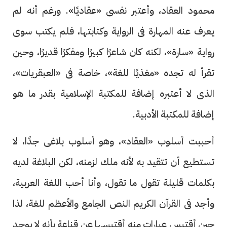
محمود العقاد، وأعتبر نفسى «عقاديًا». ورغم أنه لم
يعرف عنه المهارة فى الرواية وكتابتها، فلم يكتب سوى
رواية «سارة»، لكنه كان شاعرًا كبيرًا ومفكرًا قديرًا، وحين
تقرأ له تجده «مغذيًا للغة»، خاصة فى «العبقريات»،
الذى لا أعتبره إضافة للمكتبة الإسلامية بقدر ما هو
إضافة للمكتبة الأدبية.
أحببت أسلوب «العقاد»، وهو أسلوب بلاغى جدًا، لا
تستطيع أن تتقيد به لأنه ملك لزمنه، لكن البلاغة لديه
بكلمات قليلة تقول ما تقول، وأنا أحب اللغة العربية،
وأجد فى القرآن الكريم النص الجامع والأعظم للغة، لذا
حين أقتبس عبارات منه أقتبسها عن قناعة بأنه لا يوجد