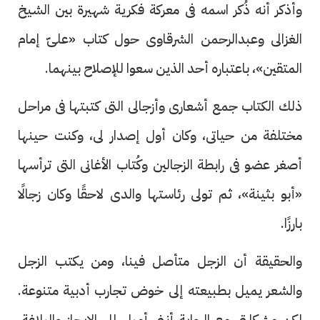
وأذكر أنه ذُكر اسمه فى معركة فكرية شهيرة بين الشيخ
الغزالى وعبدالرحمن الشرقاوى حول كتاب «علىّ إمام
المتقين»، باعتباره أحد الذين سعوا للإصلاح بينهما.
ذلك الكتاب جمع أشعارى وأزجالى التى كتبتها فى مراحل
مختلفة من حياتى، وكان أول إصدار لى، وكنت حينها
أصغر عضو فى رابطة الزجالين وكُتاب الأغانى التى ترأسها
«أبو بثينة»، ثم تولى رئاستها والدى لاحقًا وكان زجالًا
بارزًا.
والحقيقة أن الزجل متأصل فينا، ومن يكتب الزجل
والشعر يميل بطبيعته إلى خوض تجارب أدبية متنوعة.
لكن مشكلتى مع الرواية أننى أميل إلى الإيجاز والبلاغة،