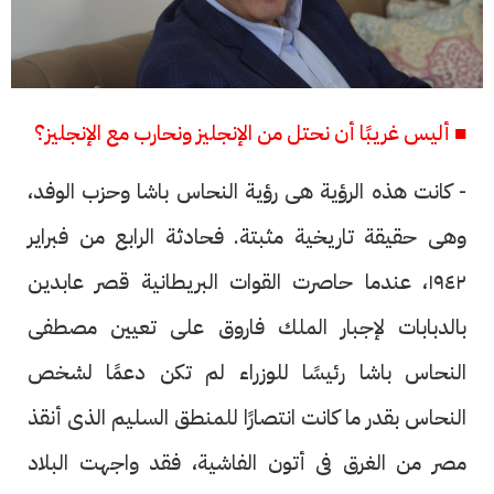
■ أليس غريبًا أن نحتل من الإنجليز ونحارب مع الإنجليز؟
- كانت هذه الرؤية هى رؤية النحاس باشا وحزب الوفد،
وهى حقيقة تاريخية مثبتة. فحادثة الرابع من فبراير
١٩٤٢، عندما حاصرت القوات البريطانية قصر عابدين
بالدبابات لإجبار الملك فاروق على تعيين مصطفى
النحاس باشا رئيسًا للوزراء لم تكن دعمًا لشخص
النحاس بقدر ما كانت انتصارًا للمنطق السليم الذى أنقذ
مصر من الغرق فى أتون الفاشية، فقد واجهت البلاد