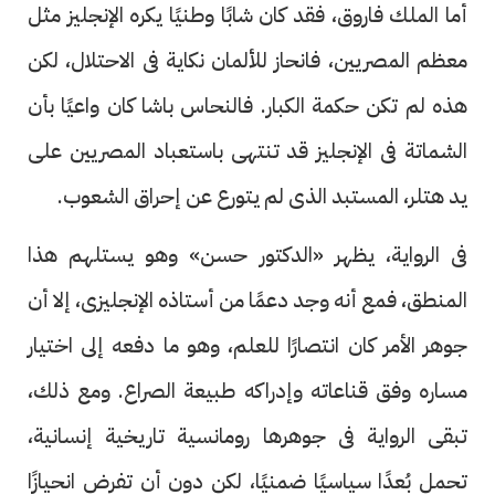
أما الملك فاروق، فقد كان شابًا وطنيًا يكره الإنجليز مثل
معظم المصريين، فانحاز للألمان نكاية فى الاحتلال، لكن
هذه لم تكن حكمة الكبار. فالنحاس باشا كان واعيًا بأن
الشماتة فى الإنجليز قد تنتهى باستعباد المصريين على
يد هتلر، المستبد الذى لم يتورع عن إحراق الشعوب.
فى الرواية، يظهر «الدكتور حسن» وهو يستلهم هذا
المنطق، فمع أنه وجد دعمًا من أستاذه الإنجليزى، إلا أن
جوهر الأمر كان انتصارًا للعلم، وهو ما دفعه إلى اختيار
مساره وفق قناعاته وإدراكه طبيعة الصراع. ومع ذلك،
تبقى الرواية فى جوهرها رومانسية تاريخية إنسانية،
تحمل بُعدًا سياسيًا ضمنيًا، لكن دون أن تفرض انحيازًا