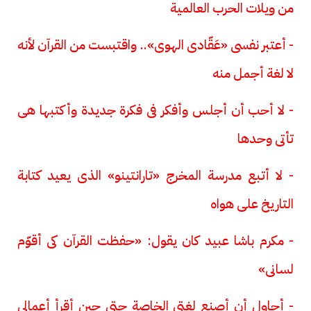
من ويلات الحرب العالمية
- أعتبر نفسى «عَقّادى الهوى».. واقتبست من القرآن لأنه
لا لغة أجمل منه
- لا أحب أن أجلس وأفكر فى فكرة جديدة وأكتبها هى
تأتى وحدها
- لا أتبع مدرسة المخرج «تارانتينو» الذى يعيد كتابة
التاريخ على هواه
- مكرم باشا عبيد كان يقول: «حفظت القرآن كى أقوّم
لسانى»
- أحاول أن أصنع لغتى الخاصة حتى حين أقرأ أعمالى