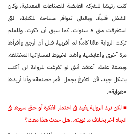
كنت رئيسًا للشركة القابضة للصناعات المعدنية، وكان
الشغل قليلًا، وبالتالى تتوافر مساحة للكتابة، التى
استغرقت منى ٤ سنوات، كما سبق أن ذكرت. وللعلم
تركت الرواية عامًا كاملًا لم أقربها، قبل أن أرجع وأقرأها
مرة أخرى وأعايشها، وأشد الخيوط لمساراتها المختلفة.
وبصفة عامة، أعتقد أننى لو تفرغت للرواية لن أكتب
بشكل جيد، لأن التفرغ يجعل الأمر «صنعة» وأنا أريدها
«هواية».
■ لكن ترك الرواية يفيد فى اختمار الفكرة أو حتى سيرها فى
اتجاه آخر بخلاف ما نويته.. هل حدث هذا معك؟