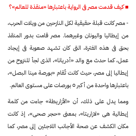
■ كيف قدمت مصر فى الرواية باعتبارها «منقذة للعالم»؟
- مصر كانت قبلة حقيقية لكل النازحين من ويلات الحرب،
من إيطاليا واليونان وغيرهما. مصر قامت بدور المنقذ
بحق فى هذه الفترة، التى كان تشهد صعوبة فى إيجاد
عمل، كما حدث مع والد «أدريانا»، الذى لجأ للنزوح من
إيطاليا إلى مصر، حيث كانت تُقام «بورصة مينا البصل»،
باعتبارها واحدة من أكبر ٥ بورصات على مستوى العالم.
ومما يدل على ذلك، أن «الأزاريطة» جاءت من كلمة
إيطالية هى «لازاريتا»، بمعنى «حجر صحى»، إذ كانت
مكان الكشف عن صحة الأجانب اللاجئين إلى مصر، كما