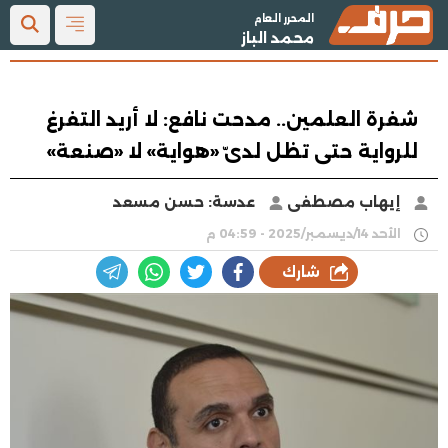
المحرر العام
محمد الباز
شفرة العلمين.. مدحت نافع: لا أريد التفرغ
للرواية حتى تظل لدىّ «هواية» لا «صنعة»
إيهاب مصطفى
عدسة: حسن مسعد
الأحد 14/ديسمبر/2025 - 04:59 م
شارك