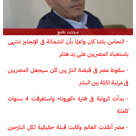
مدحت نافع
- النحاس باشا كان واعيًا بأن الشماتة فى الإنجليز تنتهى
باستعباد المصريين على يد هتلر
- سقوط مصر فى قبضة الناز يين كان سيجعل المصريين
فى مرتبة ثالثة بين البشر
- بدأت الرواية فى فترة «كورونا» واستغرقت 4 سنوات
كاملة
- مصر أنقذت العالم وكانت قبلة حقيقية لكل النازحين