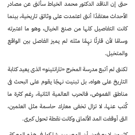
حتى إن الناقد الدكتور محمد الخياط سألنى عن مصادر
الأحداث معتقدًا أننى اعتمدت على وثائق تاريخية، بينما
كانت التفاصيل كلها من صنع الخيال، وهو ما اعتبرته
وسامًا لأن قارئًا نهِمًا مثله لم يميز الفاصل بين الواقع
والمتخيل.
لكننى لم أتبع مدرسة المخرج «تارانتينو» الذى يعيد كتابة
التاريخ على هواه، بل تبنيت نهجًا يقوم على البحث فى
مناطق الغموض، فالحرب العالمية الثانية، رغم كثرة ما
كُتب عنها، لا تزال تخفى معارك حاسمة مثل العلمين،
التى أوقفت المد الألمانى وكانت نقطة تحول كبرى.
كثيرون لا يعرفون أن المصريين شاركوا فى هذه المعركة،