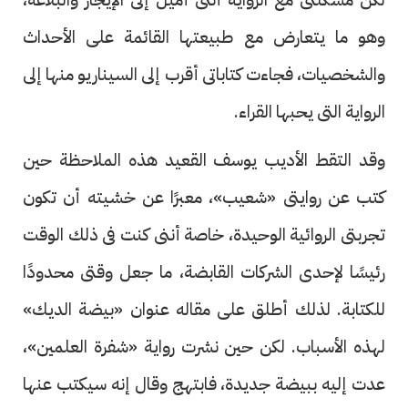
وهو ما يتعارض مع طبيعتها القائمة على الأحداث
والشخصيات، فجاءت كتاباتى أقرب إلى السيناريو منها إلى
الرواية التى يحبها القراء.
وقد التقط الأديب يوسف القعيد هذه الملاحظة حين
كتب عن روايتى «شعيب»، معبرًا عن خشيته أن تكون
تجربتى الروائية الوحيدة، خاصة أننى كنت فى ذلك الوقت
رئيسًا لإحدى الشركات القابضة، ما جعل وقتى محدودًا
للكتابة. لذلك أطلق على مقاله عنوان «بيضة الديك»
لهذه الأسباب. لكن حين نشرت رواية «شفرة العلمين»،
عدت إليه ببيضة جديدة، فابتهج وقال إنه سيكتب عنها