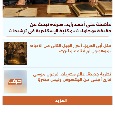
عاصفة على أحمد زايد.. «حرف» تبحث عن
حقيقة «مجاملات» مكتبة الإسكندرية فى ترشيحات
جوائز الدولة
مثل أبى العزيز.. أسرار الجيل الثانى من الأدباء:
«موهوبون أم أبناء عاملين؟»
نظرية جديدة.. عالم مصريات: فرعون موسى
غازى أجنبى من الهكسوس وليس مصريًا
المزيد