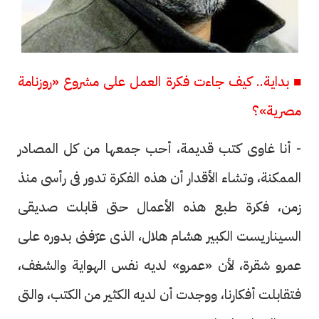
■ بداية.. كيف جاءت فكرة العمل على مشروع «روزنامة
مصرية»؟
- أنا غاوى كتب قديمة، أحب جمعها من كل المصادر
الممكنة، وتشاء الأقدار أن هذه الفكرة تدور فى رأسى منذ
زمن، فكرة طبع هذه الأعمال حتى قابلت صديقى
السيناريست الكبير هشام هلال، الذى عرّفنى بدوره على
عمرو شقرة، لأن «عمرو» لديه نفس الهواية والشغف،
فتقابلت أفكارنا، ووجدت أن لديه الكثير من الكتب، والتى