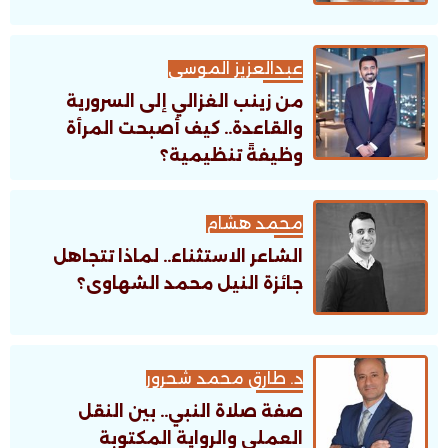
عبدالعزيز الموسى
من زينب الغزالي إلى السرورية
والقاعدة.. كيف أصبحت المرأة
وظيفةً تنظيمية؟
محمد هشام
الشاعر الاستثناء.. لماذا تتجاهل
جائزة النيل محمد الشهاوى؟
د. طارق محمد شحرور
صفة صلاة النبي.. بين النقل
العملي والرواية المكتوبة