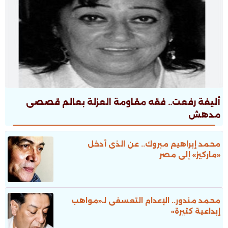
أليفة رفعت.. فقه مقاومة العزلة بعالم قصصى
مدهش
محمد إبراهيم مبروك.. عن الذى أدخل
«ماركيز» إلى مصر
محمد مندور.. الإعدام التعسفى لـ«مواهب
إبداعية كثيرة»