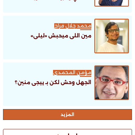
محمد جلال فراج
مين اللى ميحبش «ليلى»
مؤمن المحمدى
الجهل وحش لكن بـ ييجى منين؟
اﻟﻤﺰﻳﺪ