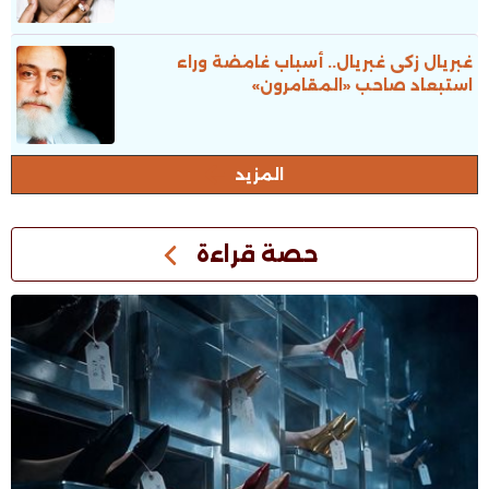
غبريال زكى غبريال.. أسباب غامضة وراء
استبعاد صاحب «المقامرون»
المزيد
حصة قراءة