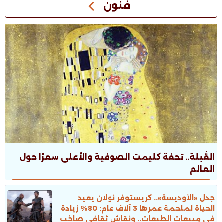
فنون
القُبلة.. تحفة كليمت الصوفية والأعلى سعرًا حول
العالم
جدل «الأوديسة».. كريستوفر نولان يعيد
الحياة لملحمة عمرها 3 آلاف عام: 80% زيادة
فى مبيعات الطبعات.. ونقاش ثقافى صاخب