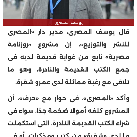
يوسف المصرى
قال يوسف المصرى، مدير دار «المصرى
للنشر والتوزيع»، إن مشروع «روزنامة
مصرية» نابع من غواية قديمة لديه فى
جمع الكتب القديمة والنادرة، وهو ما
تلاقى مع رغبة مماثلة لدى عمرو شقرة.
وأكد «المصرى»، فى حوار مع «حرف»، أن
المشروع كلفه أموالًا ضخمة جدًا، سواء فى
شراء الكتب القديمة النادرة، التى استكملت
ما لدى «شقرة» من كتب ومذكرات، أو فى