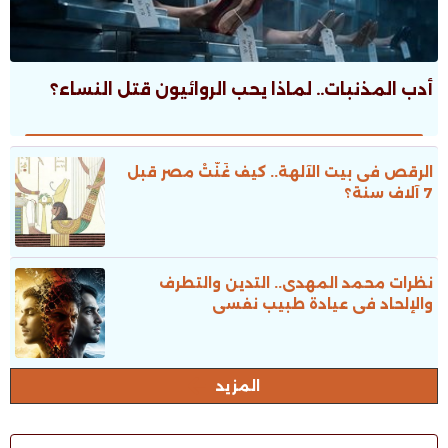
أدب المذنبات.. لماذا يحب الروائيون قتل النساء؟
الرقص فى بيت الآلهة.. كيف غَنَّتْ مصر قبل
7 آلاف سنة؟
نظرات محمد المهدى.. التدين والتطرف
والإلحاد فى عيادة طبيب نفسى
المزيد