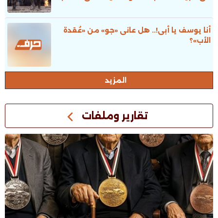
أنا يوسف يا أبى!.. هل عانى «جو» من «عُقدة
الأب»؟
المزيد
تقارير وملفات