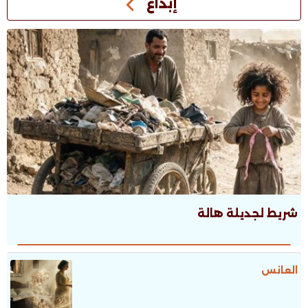
إبداع
شريط لجديلة هالة
العانس