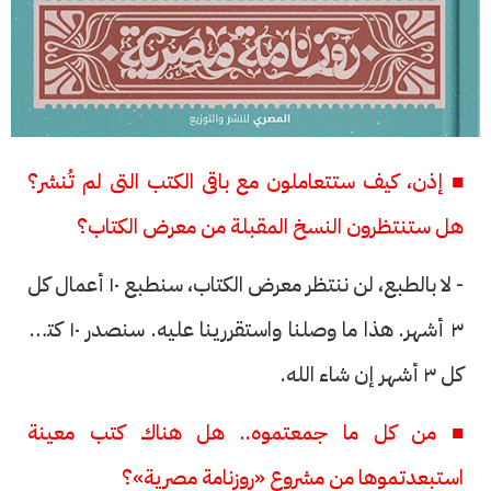
■ إذن، كيف ستتعاملون مع باقى الكتب التى لم تُنشر؟
هل ستنتظرون النسخ المقبلة من معرض الكتاب؟
- لا بالطبع، لن ننتظر معرض الكتاب، سنطبع ١٠ أعمال كل
٣ أشهر. هذا ما وصلنا واستقررينا عليه. سنصدر ١٠ كتب
كل ٣ أشهر إن شاء الله.
■ من كل ما جمعتموه.. هل هناك كتب معينة
استبعدتموها من مشروع «روزنامة مصرية»؟