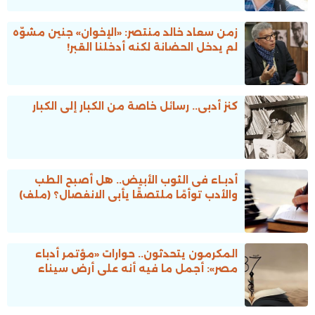
زمن سعاد خالد منتصر: «الإخوان» جنين مشوّه
لم يدخل الحضانة لكنه أدخلنا القبر!
كنز أدبى.. رسائل خاصة من الكبار إلى الكبار
أدبـاء فى الثوب الأبيض.. هل أصبح الطب
والأدب توأمًا ملتصقًا يأبى الانفصال؟ (ملف)
المكرمون يتحدثون.. حوارات «مؤتمر أدباء
مصر»: أجمل ما فيه أنه على أرض سيناء