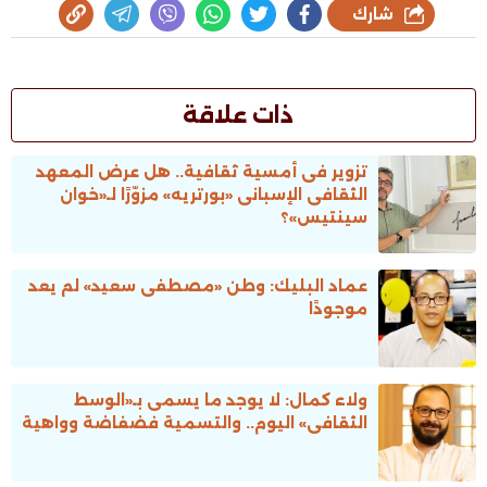
شارك
ذات علاقة
تزوير فى أمسية ثقافية.. هل عرض المعهد
الثقافى الإسبانى «بورتريه» مزوّرًا لـ«خوان
سينتيس»؟
عماد البليك: وطن «مصطفى سعيد» لم يعد
موجودًا
ولاء كمال: لا يوجد ما يسمى بـ«الوسط
الثقافى» اليوم.. والتسمية فضفاضة وواهية