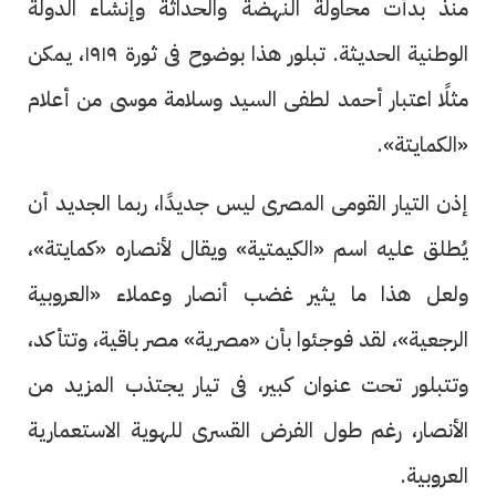
منذ بدأت محاولة النهضة والحداثة وإنشاء الدولة
الوطنية الحديثة. تبلور هذا بوضوح فى ثورة ١٩١٩، يمكن
مثلًا اعتبار أحمد لطفى السيد وسلامة موسى من أعلام
«الكمايتة».
إذن التيار القومى المصرى ليس جديدًا، ربما الجديد أن
يُطلق عليه اسم «الكيمتية» ويقال لأنصاره «كمايتة»،
ولعل هذا ما يثير غضب أنصار وعملاء «العروبية
الرجعية»، لقد فوجئوا بأن «مصرية» مصر باقية، وتتأكد،
وتتبلور تحت عنوان كبير، فى تيار يجتذب المزيد من
الأنصار، رغم طول الفرض القسرى للهوية الاستعمارية
العروبية.