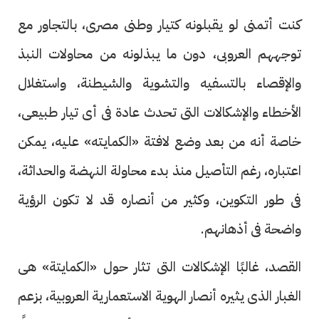
كنت أتمنى لو يقبلونه كتيار وطنى مصرى، بالتجاور مع
توجههم العروبى، دون ما يبذلونه من محاولات النبذ
والإقصاء بالتسفيه والتشوية والشيطنة، واستغلال
الأخطاء والإشكالات التى تحدث عادة فى أى تيار طبيعى،
خاصة أنه من بعد وضع لافتة «الكمايته» عليه، يمكن
اعتباره، رغم التأصيل منذ بدء محاولة النهضة والحداثة،
فى طور التكوين، وكثير من أنصاره قد لا تكون الرؤية
واضحة فى أذهانهم.
القصد، غالبًا الإشكالات التى تثار حول «الكمايتة» هى
الغبار الذى يثيره أنصار الهوية الاستعمارية العروبية، بزعم