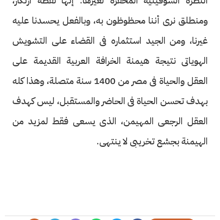
النظرة الشوفينية المحقرة لغيرها. إنها نقطة ارتكاز،
ومنطلق نرى أننا محظوظون به، وبالفعل يحسدنا عليه
غيرنا، ومن الجيد استثماره فى القضاء على التشويش
الهوياتى نتيجة هيمنة الخرافة العربية القديمة على
العقل والحياة فى مصر من 1400 سنة متصلة، وهذا كله
بهدف تحسن الحياة فى الحاضر والمستقبل، ليس كهدف
العقل الرجعى المهيمن، الذى يسعى فقط لمزيد من
الهيمنة بجشع تخريبى لا ينتهى.