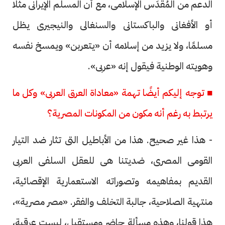
الدعم من المُقدَس الإسلامى، مع أن المسلم الإيرانى مثلًا
أو الأفغانى والباكستانى والسنغالى والنيجيرى يظل
مسلمًا، ولا يزيد من إسلامه أن «يتعربن» ويمسخ نفسه
وهويته الوطنية فيقول إنه «عربى».
■ توجه إليكم أيضًا تهمة «معاداة العرق العربى» وكل ما
يرتبط به رغم أنه مكون من المكونات المصرية؟
- هذا غير صحيح. هذا من الأباطيل التى تثار ضد التيار
القومى المصرى، ضديتنا هى للعقل السلفى العربى
القديم بمفاهيمه وتصوراته الاستعمارية الإقصائية،
منتهية الصلاحية، جالبة التخلف والفقر. «مصر مصرية»،
هذا قولنا، وهذه مسألة حاضر ومستقبل، ليست عرقية،