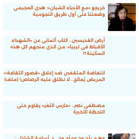
خريجو «مع الأدباء الشبان»: هدى العجيمى
وضعتنا على أول طريق النجومية
أرض القديسين.. كتاب ألمانى عن «الشهداء
الأقباط فى ليبيا»: من الذى منحهم كل هذه
السكينة؟!
انتفاضة المثقفين ضد إغلاق «قصور الثقافة»:
المريض يُعالج.. لا نطلق عليه الرصاص! (ملف)
مصطفى نصر.. «حارس الثغر» يقاوم حتى
اللحظة الأخيرة
وهـم يأجـوج ومأجـوج.. د. أسامة الشاذلى: