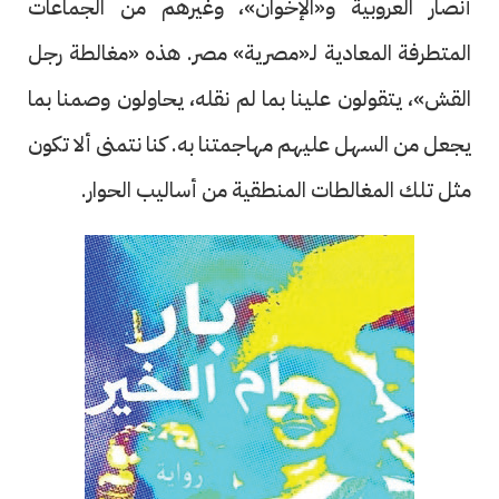
أنصار العروبية و«الإخوان»، وغيرهم من الجماعات
المتطرفة المعادية لـ«مصرية» مصر. هذه «مغالطة رجل
القش»، يتقولون علينا بما لم نقله، يحاولون وصمنا بما
يجعل من السهل عليهم مهاجمتنا به. كنا نتمنى ألا تكون
مثل تلك المغالطات المنطقية من أساليب الحوار.