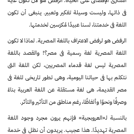
القسرى الإقصائى على الحياة. الرفض هو لأن تكون غاية
فى ذاتها، وليست وسيلة تفكير وتعبير. ينبغى أن تكون
اللغة فى خدمتنا، لسنا عبيدًا مُكرَسين لخدمتها.
الرفض هو لرفض الاعتراف باللغة المصرية. لماذا لا تكون
اللغة المصرية لغة رسمية فى مصر؟! والقصد باللغة
المصرية ليس لغة قدماء المصريين، لكن اللغة التى
نتكلم بها فى حياتنا اليومية، وهى تطور تاريخى للغة فى
مصر القديمة، هى لغة مستقلة عن اللغة العربية بناءً
وصرفًا ونحوًا وألفاظًا، رغم مناطق من التأثير والتأثر.
بالنسبة لـ«العروبجية» فإنهم يرون مجرد وجود اللغة
المصرية تهديدًا. هذا عجيب. يريدون أن نظل فى خدمة