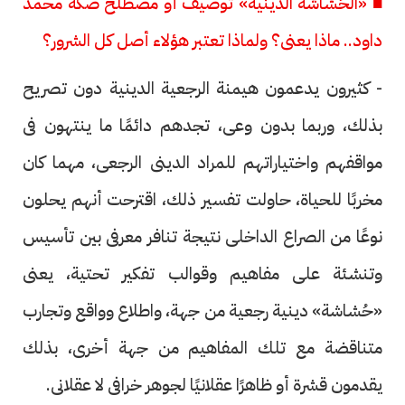
■ «الحُشاشة الدينية» توصيف أو مصطلح صكه محمد
داود.. ماذا يعنى؟ ولماذا تعتبر هؤلاء أصل كل الشرور؟
- كثيرون يدعمون هيمنة الرجعية الدينية دون تصريح
بذلك، وربما بدون وعى، تجدهم دائمًا ما ينتهون فى
مواقفهم واختياراتهم للمراد الدينى الرجعى، مهما كان
مخربًا للحياة، حاولت تفسير ذلك، اقترحت أنهم يحلون
نوعًا من الصراع الداخلى نتيجة تنافر معرفى بين تأسيس
وتنشئة على مفاهيم وقوالب تفكير تحتية، يعنى
«حُشاشة» دينية رجعية من جهة، واطلاع وواقع وتجارب
متناقضة مع تلك المفاهيم من جهة أخرى، بذلك
يقدمون قشرة أو ظاهرًا عقلانيًا لجوهر خرافى لا عقلانى.