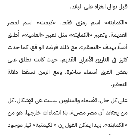
قبل توالى الغزاة على البلاد.
«الكمايته» اسم رمزى فقط. «كيمت» اسم لمصر
القديمة. وتعبير «الكمايته» مثل تعبير «العامية»، أُطلق
أصلًا بهدف «التحقير»، مع ذلك فرضه الواقع، كما حدث
كثيرًا فى التاريخ الأعرابى القديم، حيث كانت تطلق على
بعض الفرق أسماء ساخرة، ومع الزمن تسقط دلالة
التحقير.
على كل حال، الأسماء والعناوين ليست هى الإشكال، كل
من يعتقد أن مصر مصرية، بلا انتماءات خارجها، هو من
«الكمايته». بهذا يمكن القول إن «الكيمتية» تيار موجود