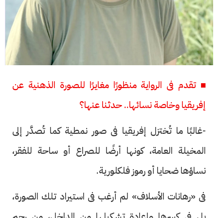
■ تقدم فى الرواية منظورًا مغايرًا للصورة الذهنية عن
إفريقيا وخاصة نسائها.. حدثنا عنها؟
-غالبًا ما تُختزل إفريقيا فى صور نمطية كما تُصدَّر إلى
المخيلة العامة، كونها أرضًا للصراع أو ساحة للفقر،
نساؤها ضحايا أو رموز فلكلورية.
فى «رهانات الأسلاف» لم أرغب فى استيراد تلك الصورة،
بل فى كسرها وإعادة تشكيلها من الداخل، من رحم