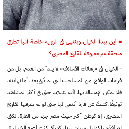
■ أين يبدأ الخيال وينتهى فى الرواية خاصة أنها تطرق
منطقة غير معروفة للقارئ المصرى؟
- الخيال فى «رهانات الأسلاف» لا يبدأ من العدم، بل من
فراغات الواقع، من المساحات التى لم تُروَ بعد. أما نهايته،
فلا يمكن الإمساك بها، لأنه يتسرّب حتى فى أكثر المشاهد
توثيقًا. كتبتُ عن قارة أنتمى لها حتى لو لم يعرفها القارئ
المصرى، إلا كوطن أكبر حيث مصر جزء من القارة، لكنى
لم أقدّمها كدليل سياحى، بل كمرآة. كنت أضع الخيال فى