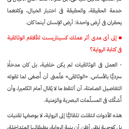
خدمة الحقيقة، والحقيقة فى اختبار الخيال، وكلاهما
يحفران فى أرض واحدة: أرض الإنسان أينما كان.
■ إلى أى مدى أثر عملك كسيناريست للأفلام الوثائقية
فى كتابة الرواية؟
- العمل فى الوثائقيات لم يكن خلفية، بل كان مدخلًا
سرديًّا بالأساس. «الوثائقى» علّمنى أن أُصغى لما تقوله
التفاصيل الصامتة، أن ألتقط ما لا يُقال أمام الكاميرا، وأن
أُشكّك فى المسلّمات البصرية والزمنية.
هذه الأدوات انتقلت تلقائيًّا إلى الرواية، لا بوصفها تقنيات
بل كوجهة نظر. أظن أن بنية الرواية، بطبقاتها المتداخلة،