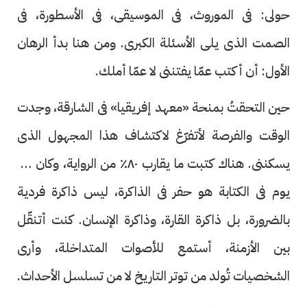
حولى: فى الموروث، فى الموسيقى، فى الأسطورة، فى
الصمت الذى يلى الأسئلة الكبرى. ومن هنا بدأ الرهان
الأول: أن أكتب عمّا يفتننى لا عمّا أملك.
حين التحقتُ بمنحة «معهد إفريقيا» فى الشارقة، وجدت
الوقت والفرصة لأتفرّغ لاكتشاف هذا المجهول الذى
يسكننى. هناك كتبت ما يقارب ٨٠٪ من الرواية، وكان كل
يوم فى الكتابة هو حفر فى الذاكرة، ليس ذاكرة فردية
بالضرورة، بل ذاكرة القارة، وذاكرة الإنسان. كنت أتنقّل
بين الأزمنة، أستمع للأصوات المتداخلة، وأرى
الشخصيات تُولد من توتر التاريخ لا من تسلسل الأحداث.