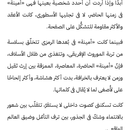
أبدًا وإذا أردت أن أحدد شخصية بعينها فهى «أمينة»
فى زمنها الحاضر، لا فى تجليها الأسطورى، كانت الأعقد
والأكثر مقاومة للتشكُّل على الصفحة.
فبينما كانت «أمينة» فى بُعدها الرمزى تتخلّق بسلاسة
من تربة الموروث الإفريقى، وتتغذى من ظلال الأسلاف،
فإنّ «أمينة» الحاضرة، المعاصرة، الممزقة بين إرث ثقيل
وزمن لا يعترف بالخرافة، بدت أكثر هشاشة، وأكثر إلحاحًا
على لأُصغى لما لا يُقال فى كلماتها.
كانت تسكننى كصوت داخلى لا يستقرّ، تتقلّب بين شعور
بالانتماء وشكّ فى الجذور، بين ترف التأمّل وضيق العالم
الواقعى.