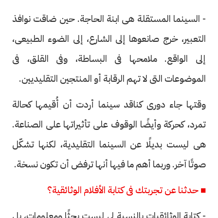
- السينما المستقلة هى ابنة الحاجة. حين ضاقت نوافذ
التعبير، خرج صانعوها إلى الشارع، إلى الضوء الطبيعى،
إلى الواقع. ملامحها فى البساطة، وفى القلق، فى
الموضوعات التى لا تهم الرقابة أو المنتجين التقليديين.
وقتها جاء دورى كناقد سينما أردت أن أُقيمها كحالة
تمرد، كحركة وأيضًا الوقوف على تأثيراتها على الصناعة.
هى ليست بديلًا عن السينما التقليدية، لكنها تشكّل
صوتًا آخر. وربما أهم ما فيها أنها ترفض أن تكون نسخة.
■ حدثنا عن تجربتك فى كتابة الأفلام الوثائقية؟
- كتابة الوثائقيات بالنسبة لى ليست بحثًا ومعلومات، بل