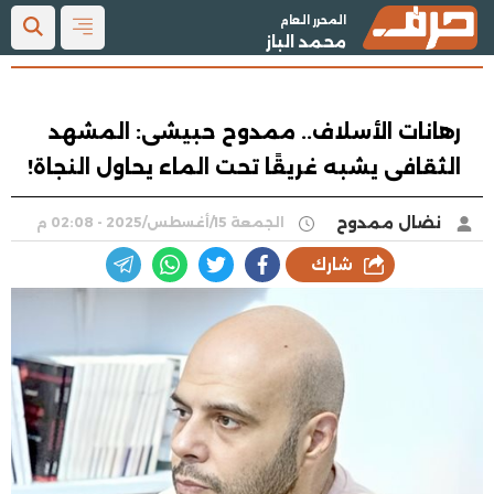
المحرر العام
محمد الباز
رهانات الأسلاف.. ممدوح حبيشى: المشهد
الثقافى يشبه غريقًا تحت الماء يحاول النجاة!
نضال ممدوح
الجمعة 15/أغسطس/2025 - 02:08 م
شارك