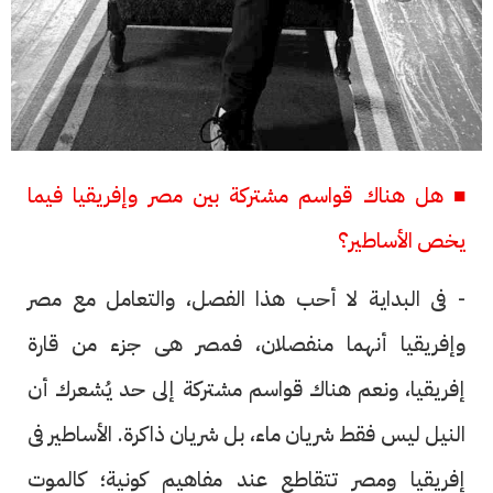
■ هل هناك قواسم مشتركة بين مصر وإفريقيا فيما
يخص الأساطير؟
- فى البداية لا أحب هذا الفصل، والتعامل مع مصر
وإفريقيا أنهما منفصلان، فمصر هى جزء من قارة
إفريقيا، ونعم هناك قواسم مشتركة إلى حد يُشعرك أن
النيل ليس فقط شريان ماء، بل شريان ذاكرة. الأساطير فى
إفريقيا ومصر تتقاطع عند مفاهيم كونية؛ كالموت