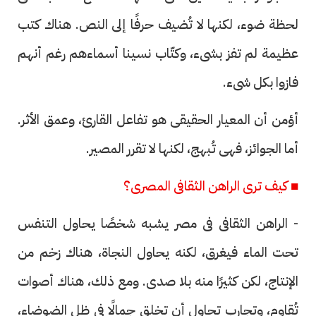
لحظة ضوء، لكنها لا تُضيف حرفًا إلى النص. هناك كتب
عظيمة لم تفز بشىء، وكتّاب نسينا أسماءهم رغم أنهم
فازوا بكل شىء.
أؤمن أن المعيار الحقيقى هو تفاعل القارئ، وعمق الأثر.
أما الجوائز، فهى تُبهج، لكنها لا تقرر المصير.
■ كيف ترى الراهن الثقافى المصرى؟
- الراهن الثقافى فى مصر يشبه شخصًا يحاول التنفس
تحت الماء فيغرق، لكنه يحاول النجاة، هناك زخم من
الإنتاج، لكن كثيرًا منه بلا صدى. ومع ذلك، هناك أصوات
تُقاوم، وتجارب تحاول أن تخلق جمالًا فى ظل الضوضاء،