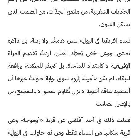
الحكايات الشفهية، من ملامح الجدّات، من الصمت الذى
يسكن العيون.
نساء إفريقيا فى الرواية لسن هامشًا ولا زينة، بل ذاكرة
تمشى، ووعى خفى يُحرّك العلن. أردتُ تقديم المرأة
الإفريقية لا كامتداد للمأساة، بل كجذر للحكمة، ورافعة
للبقاء. لم تكن «أمينة زازو» سوى بوابة حاولتُ عبرها أن
أستعيد طاقة أنثوية لا تزال تُقاوم المحو، لا بالضجيج، بل
بالإصرار الصامت.
فعلت ذلك فى أحد أفلامى عن قرية «أوموجا» وهى
قرية سكانها من النساء فقط، ومن ثم حاولت فى الرواية