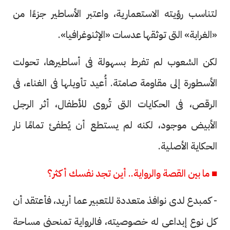
لتناسب رؤيته الاستعمارية، واعتبر الأساطير جزءًا من
«الغرابة» التى توثقها عدسات «الإثنوغرافيا».
لكن الشعوب لم تفرط بسهولة فى أساطيرها، تحولت
الأسطورة إلى مقاومة صامتة. أُعيد تأويلها فى الغناء، فى
الرقص، فى الحكايات التى تُروى للأطفال، أثر الرجل
الأبيض موجود، لكنه لم يستطع أن يُطفئ تمامًا نار
الحكاية الأصلية.
■ ما بين القصة والرواية.. أين تجد نفسك أكثر؟
- كمبدع لدى نوافذ متعددة للتعبير عما أريد، فأعتقد أن
كل نوع إبداعى له خصوصيته، فالرواية تمنحنى مساحة