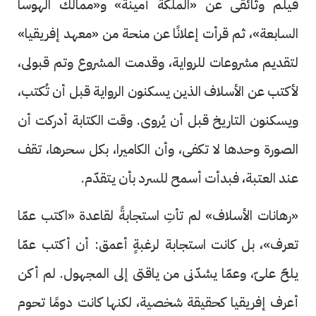
فيلم وثائقى عن «الملكة أمينة» و«ممالك الهوسا
السابعة»، ثم قرأت إعلانًا عن منحة من «معهد إفريقيا»
لتقديم مشروعات للرواية، وقدمت المشروع وتم قبولى،
لأكتب عن الأسلاف الذين يسكنون الرواية قبل أن تُكتب،
ويسكنون التاريخ قبل أن يُروى. وقت الكتابة أدركت أن
الصورة وحدها لا تكفى، وأن الكاميرا، بكل سحرها، تقف
عند العتبة، فبدأت أسمح للسرد بأن يتقدّم.
«رهانات الأسلاف» لم تأتِ استجابةً لقاعدة «اكتب عمّا
تعرف»، بل كانت استجابة لرغبةٍ أعمق: أن أكتب عمّا
يلحّ علىّ، وعمّا يشدّنى من ياقتى إلى المجهول. لم أكن
أعرف إفريقيا كحقيقة شخصية، لكنها كانت دومًا تحوم