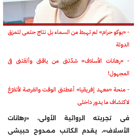
- «بوكو حرام» لم تهبط من السماء بل نتاج حتمى لتمزق
الدولة
- «رهانات الأسلاف» شدّتنى من ياقتى وألقتنى فى
المجهول!
- منحة «معهد إفريقيا» أعطتنى الوقت والفرصة لأتفرّغ
لاكتشاف ما يدور داخلى
فى تجربته الروائية الأولى، «رهانات
الأسلاف»، يقدم الكاتب ممدوح حبيشى