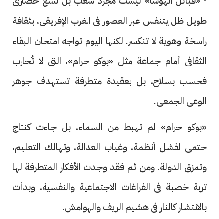
- «قبائل الهوسا» ليست مجرد شعب بل نَسغ حضارى
طويل ظل يتنفس عبر العصور فى الغرب الإفريقى، بثقافة
راسخة وهوية لا تنكسر. لكنها اليوم تواجه امتحان البقاء
الثقافى أمام جماعة مثل «بوكو حرام»، التى لا تُحارب
فحسب بسلاح، بل بعقيدة متطرفة تستهدف جوهر
الوعى الجمعى.
«بوكو حرام» لم تهبط من السماء، بل جاءت كنتاج
حتمى لفشل أنظمة، وغياب العدالة، وتهالك التعليم،
وتمزق الدولة. ومن ثم فقد وجدت الأفكار المتطرفة لها
تربة خصبة فى الفراغات الاجتماعية والنفسية، وبدأت
بالانتشار كالنار فى هشيم الريف والهوامش.