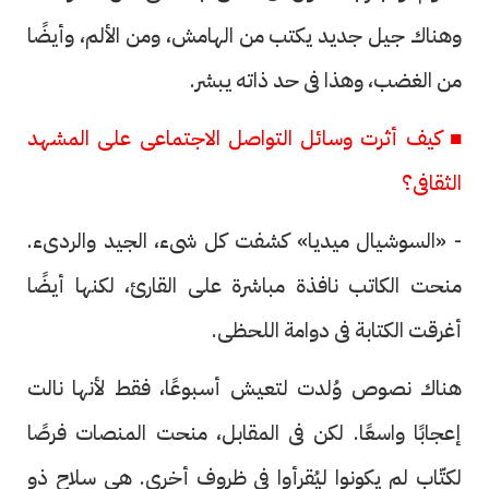
وهناك جيل جديد يكتب من الهامش، ومن الألم، وأيضًا
من الغضب، وهذا فى حد ذاته يبشر.
■ كيف أثرت وسائل التواصل الاجتماعى على المشهد
الثقافى؟
- «السوشيال ميديا» كشفت كل شىء، الجيد والردىء.
منحت الكاتب نافذة مباشرة على القارئ، لكنها أيضًا
أغرقت الكتابة فى دوامة اللحظى.
هناك نصوص وُلدت لتعيش أسبوعًا، فقط لأنها نالت
إعجابًا واسعًا. لكن فى المقابل، منحت المنصات فرصًا
لكتّاب لم يكونوا ليُقرأوا فى ظروف أخرى. هى سلاح ذو