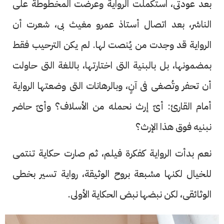
بعد عودتى، استكملت الرواية وعرضت المخطوطة على
الناشر، بعد اتصال أستاذ عمرو مغيث بى، شعرت أن
الرواية قد وجدت من يُنصت لها. لم يكن الترحيب فقط
بمضمونها، بل بالبنية التى اختارتها، باللغة التى حاولت
أن تحفر وتُصغى فى آنٍ، وبالرهانات التى وضعتها الرواية
أمام القارئ: أىّ إرث نحمله من الأسلاف؟ وأىّ حاضر
نبنيه فوق هذا الإرث؟
نعم بدأت الرواية كفكرة فيلم، ثم صارت حكاية تنتمى
للخيال لكنها مشبعة بروح الوثيقة، رواية تسير بخطى
الوثائقى، لكن نبضها نبض الحكاية الأولى.