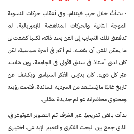
- نشأتُ خلال حرب فيتنام، وفى أعقاب حركات النسوية
الموجة الثانية والحركات المناهضة للإمبريالية. لم
تدفعنى تلك التجارب إلى الفن بحد ذاته، لكنها كشفت لى
ما يمكن للفن أن يفعله. لم أكبر فى أسرة سياسية، لكن
كان لدى أستاذ فى سنتى الأولى فى الجامعة، رون هانت،
غيّر كل شىء. كان يدرّس الفكر السياسى ويكشف عن
تاريخ غالبًا ما يُستبعد من السردية السائدة. فتحت رؤيته
ومحتوى محاضراته عوالم جديدة لعقلى.
بدأت بالفن تدريجيًا عبر الخزف ثم التصوير الفوتوغرافى،
الذى جمع بين البحث الفكرى والتعبير الإبداعى. اختيارى