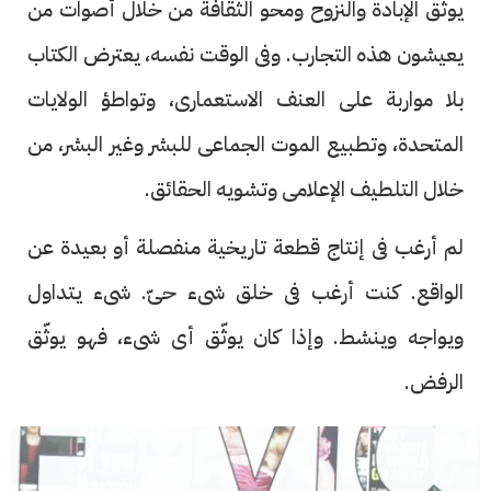
يوثّق الإبادة والنزوح ومحو الثقافة من خلال أصوات من
يعيشون هذه التجارب. وفى الوقت نفسه، يعترض الكتاب
بلا مواربة على العنف الاستعمارى، وتواطؤ الولايات
المتحدة، وتطبيع الموت الجماعى للبشر وغير البشر، من
خلال التلطيف الإعلامى وتشويه الحقائق.
لم أرغب فى إنتاج قطعة تاريخية منفصلة أو بعيدة عن
الواقع. كنت أرغب فى خلق شىء حىّ. شىء يتداول
ويواجه وينشط. وإذا كان يوثّق أى شىء، فهو يوثّق
الرفض.