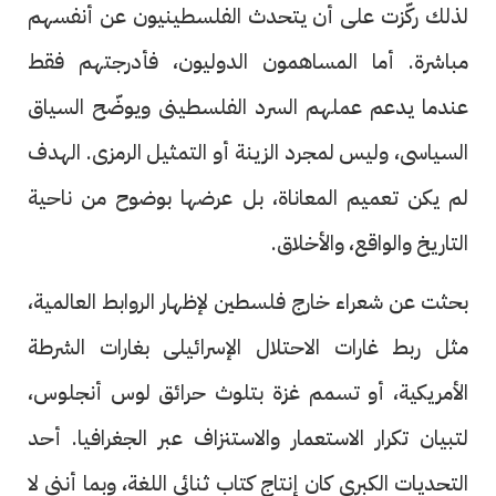
لذلك ركّزت على أن يتحدث الفلسطينيون عن أنفسهم
مباشرة. أما المساهمون الدوليون، فأدرجتهم فقط
عندما يدعم عملهم السرد الفلسطينى ويوضّح السياق
السياسى، وليس لمجرد الزينة أو التمثيل الرمزى. الهدف
لم يكن تعميم المعاناة، بل عرضها بوضوح من ناحية
التاريخ والواقع، والأخلاق.
بحثت عن شعراء خارج فلسطين لإظهار الروابط العالمية،
مثل ربط غارات الاحتلال الإسرائيلى بغارات الشرطة
الأمريكية، أو تسمم غزة بتلوث حرائق لوس أنجلوس،
لتبيان تكرار الاستعمار والاستنزاف عبر الجغرافيا. أحد
التحديات الكبرى كان إنتاج كتاب ثنائى اللغة، وبما أننى لا