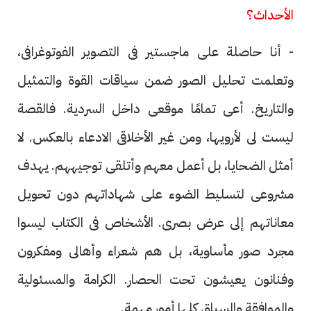
الأحداث؟
- أنا حاصلة على ماجستير فى التصوير الفوتوغرافى،
وتعلمت تحليل الصور ضمن سياقات القوة والتمثيل
والتاريخ. أعى تمامًا موقعى داخل السردية. فالقصة
ليست لى لأرويها، ومن غير الأخلاقى الادعاء بالعكس. لا
أمثل الضحايا، بل أعمل معهم وأتلقى توجيههم. يهدف
مشروعى لتسليط الضوء على شهاداتهم دون تحويل
معاناتهم إلى عرض بصرى. الأشخاص فى الكتاب ليسوا
مجرد صور مأساوية، بل هم شعراء وأهالى ومفكرون
وفنانون يعيشون تحت الحصار. الكرامة والمسئولية
والموافقة والسياق كلها أمور مهمة.