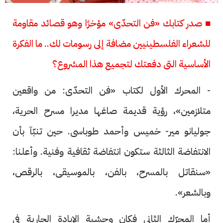
■ صدر كتابك «فن التحدّى» مؤخرًا وهو قصائد مقاومة
للشعراء الفلسطينيين مضافة إلى رسومات لك.. ما الفكرة
الأساسية التى دفعتك لتجميع هذا المشروع؟
- المحرك الأول لكتاب «فن التحدّى: من واقعين
متلازمين»، رؤية قديمة صاغها مديرا مسرح الحرية،
جوليانو مير- خميس وأحمد طوباسى. حين تنبّآ بأن
الانتفاضة الثالثة ستكون انتفاضة ثقافية وفنية. وأعلنا:
«سنقاتل بالمسرح، بالفن، بالموسيقى، بالرقص،
وبالشعر».
أما المحرّك الثانى فكان وحشية الإبادة الجارية فى