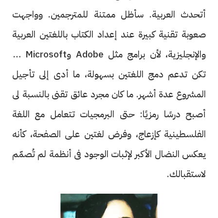
أتحدث العربية. سأظل ممتنة للمترجمين. وواجهت
صعوبة تقنية كبيرة عند إعداد الكتاب باللغتين العربية
والإنجليزية، لأن برامج مثل Adobe وMicrosoft لم
تكن تدعم دمج اللغتين بسهولة، ما أدى إلى تأجيل
المشروع عدة أشهر. ما كان مجرد عائق تقنى بالنسبة لى
أصبح درسًا رمزيًا: حتى البرمجيات تتعامل مع اللغة
الفلسطينية كإزعاج، وفرض لغتين على الصفحة، كأنه
يعكس النضال الأكبر لإثبات الوجود فى أنظمة لم تُصمّم
لاستقبالك.