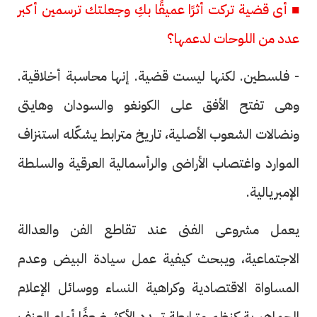
■ أى قضية تركت أثرًا عميقًا بكِ وجعلتك ترسمين أكبر
عدد من اللوحات لدعمها؟
- فلسطين. لكنها ليست قضية. إنها محاسبة أخلاقية.
وهى تفتح الأفق على الكونغو والسودان وهايتى
ونضالات الشعوب الأصلية، تاريخ مترابط يشكّله استنزاف
الموارد واغتصاب الأراضى والرأسمالية العرقية والسلطة
الإمبريالية.
يعمل مشروعى الفنى عند تقاطع الفن والعدالة
الاجتماعية، ويبحث كيفية عمل سيادة البيض وعدم
المساواة الاقتصادية وكراهية النساء ووسائل الإعلام
الجماهيرية كنظم مترابطة تهدد الأكثر ضعفًا أمام العنف