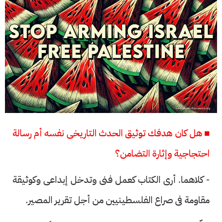
■ هل كان هدفك توثيق الحدث التاريخى نفسه أم رسالة
احتجاجية وإثارة التضامن؟
- كلاهما. أرى الكتاب كعمل فنى وتدخل إبداعى وكوثيقة
مقاومة فى صراع الفلسطينيين من أجل تقرير المصير.