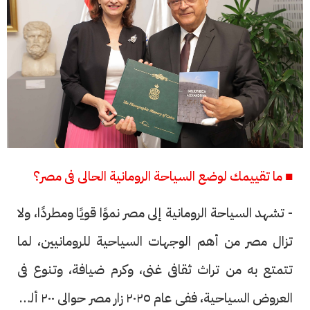
■ ما تقييمك لوضع السياحة الرومانية الحالى فى مصر؟
- تشهد السياحة الرومانية إلى مصر نموًا قويًا ومطردًا، ولا
تزال مصر من أهم الوجهات السياحية للرومانيين، لما
تتمتع به من تراث ثقافى غنى، وكرم ضيافة، وتنوع فى
العروض السياحية، ففى عام ٢٠٢٥ زار مصر حوالى ٢٠٠ ألف