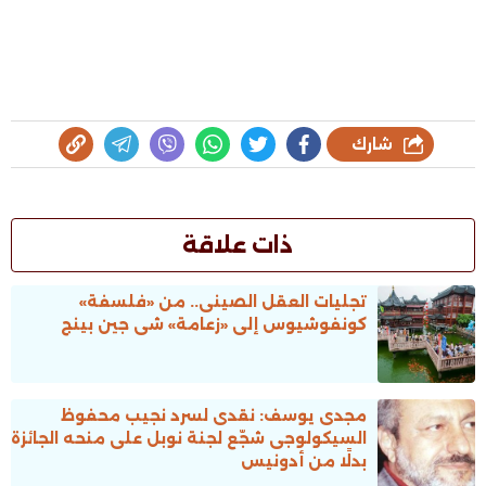
شارك
ذات علاقة
تجليات العقل الصينى.. من «فلسفة»
كونفوشيوس إلى «زعامة» شى جين بينج
مجدى يوسف: نقدى لسرد نجيب محفوظ
السيكولوجى شجّع لجنة نوبل على منحه الجائزة
بدلًا من أدونيس