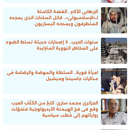
الإرهابى الأكبر.. القصة الكاملة
لـ«الإسلامبولى».. قاتل السادات الذى يمجده
المتطرفون ويمدحه اليساريون
سنوات الحرب.. 3 إصدارات حديثة تسلط الضوء
على المخاطر النووية المتزايدة
امرأة قوية.. السلطة والموضة والرضاعة فى
مذكرات جاسيندا وميشيل
الجزائرى محمد سارى: كثيرٌ من الكتّاب العرب
وقع فى فخ الهيمنة الأيديولوجية فتحوّلت
رواياتهم إلى خُطب سياسية