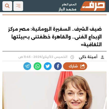
المحرر العام
محمد الباز
ضيف الشرف.. السفيرة الرومانية: مصر مركز
الإبداع الفنى.. والقاهرة خطفتنى بـ«بيئتها
الثقافية»
أمينة ذكى
الخميس 22/يناير/2026 - 11:45 ص
شارك